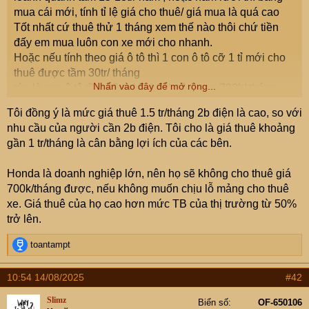
mua cái mới, tính tỉ lệ giá cho thuê/ giá mua là quá cao
Tốt nhất cứ thuê thử 1 tháng xem thế nào thôi chứ tiền
đấy em mua luôn con xe mới cho nhanh.
Hoặc nếu tính theo giá ô tô thì 1 con ô tô cỡ 1 tỉ mới cho
thuê được tầm 30tr/ tháng
Nhấn vào đây để mở rộng...
tức là con ô tô tầm 25tr chỉ cho thuê được 700k/ tháng
Tôi đồng ý là mức giá thuê 1.5 tr/tháng 2b điện là cao, so với
nhu cầu của người cần 2b điện. Tôi cho là giá thuê khoảng
gần 1 tr/tháng là cân bằng lợi ích của các bên.
Honda là doanh nghiệp lớn, nên họ sẽ không cho thuê giá
700k/tháng được, nếu không muốn chịu lỗ mảng cho thuê
xe. Giá thuê của họ cao hơn mức TB của thị trường từ 50%
trở lên.
R
toantampt
e
a
10:54 14/08/2025
#42
c
t
Slimz
Biển số
OF-650106
i