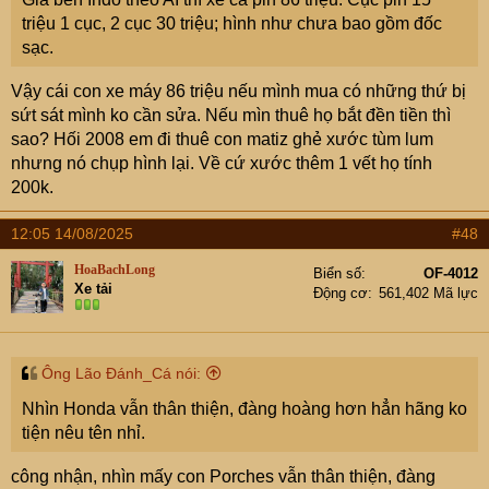
triệu 1 cục, 2 cục 30 triệu; hình như chưa bao gồm đốc
sạc.
Vậy cái con xe máy 86 triệu nếu mình mua có những thứ bị
sứt sát mình ko cần sửa. Nếu mìn thuê họ bắt đền tiền thì
sao? Hối 2008 em đi thuê con matiz ghẻ xước tùm lum
nhưng nó chụp hình lại. Về cứ xước thêm 1 vết họ tính
200k.
12:05 14/08/2025
#48
HoaBachLong
Biển số
OF-4012
Xe tải
Động cơ
561,402 Mã lực
Ông Lão Đánh_Cá nói:
Nhìn Honda vẫn thân thiện, đàng hoàng hơn hẳn hãng ko
tiện nêu tên nhỉ.
công nhận, nhìn mấy con Porches vẫn thân thiện, đàng