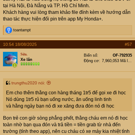
tại Hà Nội, Đà Nẵng và TP. Hồ Chí Minh.
Khách hàng vui lòng tham khảo file đính kèm về hướng dẫn
thao tác thực hiện đổi pin trên app My Honda+.
R
toantampt
e
a
10:54 18/08/2025
#57
c
t
Sứa.
Biển số
OF-792935
i
Xe lăn
Động cơ
7,960,053 Mã lực
o
n
s
:
trungthu2020 nói:
Em cho thêm thằng con hàng tháng 1tr5 để gọi xe đi học
Nó dùng 1tr5 rủ bạn uống nước, ăn uống linh tinh
và hằng ngày bạn nó đi xe xăng đưa đón nó đi học
Bọn trẻ con giờ sòng phẳng phết, thằng cháu em nó đi học
toàn nhờ bạn qua đón và trả tiền = tiền grab từ nhà đến
trường (tính theo app), nên cu cháu có xe máy kia nhiệt tình