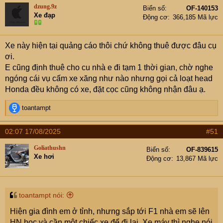
dzung.9z
Biển số
OF-140153
Xe đạp
Động cơ
366,185 Mã lực
Xe này hiện tại quảng cáo thôi chứ không thuê được đâu cụ
ơi.
E cũng định thuê cho cu nhà e đi tạm 1 thời gian, chờ nghe
ngóng cái vụ cấm xe xăng như nào nhưng gọi cả loạt head
Honda đều không có xe, đặt cọc cũng không nhận đâu ạ.
R
toantampt
e
a
02:07 17/08/2025
#51
c
t
Goliathushn
Biển số
OF-839615
i
Xe hơi
Động cơ
13,867 Mã lực
o
n
s
:
toantampt nói:
Hiện gia đình em ở tỉnh, nhưng sắp tới F1 nhà em sẽ lên
HN học và cần một chiếc xe để đi lại. Xe máy thì nghe nói