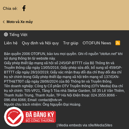
Facebook
Chia sẻ:
Moto và Xe máy
Tiếng Việt
Liên hệ
Quy định và Nội quy
Trợ giúp
OTOFUN News
R
S
S
Bản quyền 2006 OTOFUN, bảo lưu mọi quyền. Ghi rõ nguồn "otofun.net" khi
sử dụng thông tin từ website này.
Giấy phép thiết lập mạng xã hội số 245/GP-BTTTT của Bộ Thông tin và
Truyền thông cấp ngày 13/05/2016; Giấy phép sửa đổi, bổ sung số 459/GP-
BTTTT cấp ngày 28/10/2019; Giấy xác nhận thay đổi địa chỉ thay đổi địa chỉ
trụ sở chính trong Giấy phép thiết lập mạng xã hội trên mạng số 137/GXN-
PTTH&TTĐT cấp ngày 28/06/2024 của Bộ Thông tin và Truyền thông.
Tên doanh nghiệp: Công ty Cổ phần OTV Truyền thông (OTV Media) Địa chỉ
trụ sở chính: T05-VP21, Tầng 5 Tòa nhà Stellar Garden, Số 35 Lê Văn Thiêm,
Thanh Xuân Trung, Thanh Xuân, TP Hà Nội Điện thoại: 024.3555.8066 -
096.494.6066; Email: contact@otv.vn
Người chịu trách nhiệm: Ông Nguyễn Đại Hoàng.
|
Media embeds via s9e/MediaSites