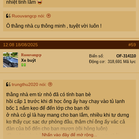
nhiệt tình lắm
Ruouvangcp nói:
Ô thằng nhà cụ thông minh , tuyệt vời luôn !
12:08 18/08/2025
#59
Ruouvangcp
Biển số
OF-314110
Xe buýt
Động cơ
318,691 Mã lực
trungthu2020 nói:
thằng nhà em từ nhỏ đã có tính bạn bè
hồi cấp 1 trước khi đi học ông ấy hay chạy vào tủ lạnh
bốc 1 nắm kẹo để đến lớp cho bạn rồi
ở nhà có gì là hay mang cho bạn lắm, nhiều khi tự dưng
ko thấy cục sạc dự phòng đâu, thậm chí ông ấy vác cả
đàn của bố đến cho bạn mượn (rồi hỏng luôn)
Nhấn vào đây để mở rộng...
đầu năm còn hỏi mượn xe của bố cho bạn, em phải