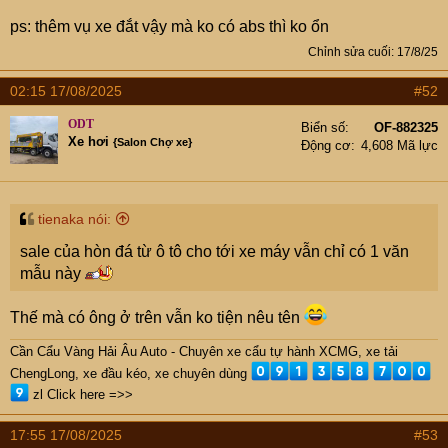
dock sạc chứ ko cắm trực tiếp vào pin như ICON e; xe
ps: thêm vụ xe đắt vậy mà ko có abs thì ko ổn
không có ABS mà chỉ có phanh CBS.
Chỉnh sửa cuối:
17/8/25
Em muốn nhờ các cụ các mợ tư vấn có nên mua một
mẫu xe khác hay thuê CUV-e của Honda? Tks cccm !
02:15 17/08/2025
#52
Một số hình ảnh của CUV e mà em lượm lặt trên mạng
ah.
ODT
Biển số
OF-882325
Xe hơi
{Salon Chợ xe}
Động cơ
4,608 Mã lực
tienaka nói:
sale của hòn đá từ ô tô cho tới xe máy vẫn chỉ có 1 văn
mẫu này
Thế mà có ông ở trên vẫn ko tiện nêu tên
Cần Cẩu Vàng Hải Âu Auto - Chuyên xe cẩu tự hành XCMG, xe tải
ChengLong, xe đầu kéo, xe chuyên dùng
zl Click here =>>
17:55 17/08/2025
#53