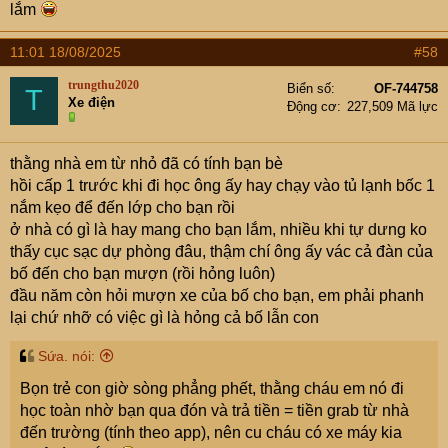
lắm
11:01 18/08/2025
#58
trungthu2020
Biển số
OF-744758
T
Xe điện
Động cơ
227,509 Mã lực
thằng nhà em từ nhỏ đã có tính bạn bè
hồi cấp 1 trước khi đi học ông ấy hay chạy vào tủ lạnh bốc 1
nắm kẹo để đến lớp cho bạn rồi
ở nhà có gì là hay mang cho bạn lắm, nhiều khi tự dưng ko
thấy cục sạc dự phòng đâu, thậm chí ông ấy vác cả đàn của
bố đến cho bạn mượn (rồi hỏng luôn)
đầu năm còn hỏi mượn xe của bố cho bạn, em phải phanh
lại chứ nhỡ có việc gì là hỏng cả bố lẫn con
Sứa. nói:
Bọn trẻ con giờ sòng phẳng phết, thằng cháu em nó đi
học toàn nhờ bạn qua đón và trả tiền = tiền grab từ nhà
đến trường (tính theo app), nên cu cháu có xe máy kia