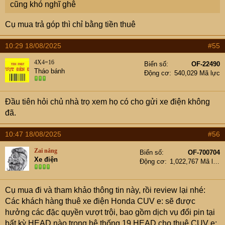
cũng khó nghĩ ghê
Cụ mua trả góp thì chỉ bằng tiền thuê
10:29 18/08/2025
#55
4X4=16
Biển số
OF-22490
Tháo bánh
Động cơ
540,029 Mã lực
Đầu tiên hỏi chủ nhà trọ xem họ có cho gửi xe điện không
đã.
10:47 18/08/2025
#56
Zai nắng
Biển số
OF-700704
Xe điện
Động cơ
1,022,767 Mã lực
Cụ mua đi và tham khảo thông tin này, rồi review lại nhé:
Các khách hàng thuê xe điện Honda CUV e: sẽ được
hưởng các đặc quyền vượt trội, bao gồm dịch vụ đổi pin tại
bất kỳ HEAD nào trong hệ thống 19 HEAD cho thuê CUV e: