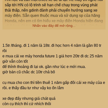
sắp tới HN có lộ trình sẽ hạn chế chạy trong vùng phát
thải thấp, nên gdinh đành phải chuyển hướng sang xe
máy điện. Sẵn quen thuộc mua và sử dụng sp của hãng
Honda, nên em có tìm hiểu xe máy điện Honda hiện đang
Nhấn vào đây để mở rộng...
có 2 loại: CUV e chỉ cho thuê xe với giá gần 1.5 củ/tháng
và ICON e mua giá 27 củ và thuê pin với giá 350k/tháng.
Sở dĩ em thấy ưng & định chọn xe CUV-e có mấy lí do:
đây gần như là mẫu xe máy điện duy nhất hiện có màn
1.5tr /tháng. đi 1 năm là 18tr. đi học hơn 4 năm là gần 80 tr
hình 7inch tích hợp dẫn đường bằng bản đồ, rất phù hợp
rồi
với F1 chưa quen đường sá ở HN (nếu vào hầm hay ban
e mua cái xe máy honda future 1 giá hơn 20tr đi dc 25 năm
đêm, màn hình tự chuyển sang chế độ tối rất nhanh).
giờ vẫn còn tốt
Ngoài ra, pin của xe có thể tháo rời xách lên nhà sạc
để thỉnh thoảng đi lại ok. gần như lúc e mới mua.
giống ICON e, cũng phù hợp với điều kiện thực tế chỗ
giờ bán cũ chắc dc 10tr chả bõ
thuê không được sạc pin ở hầm. Xe có 3 chế độ lái, còn
có cả số lùi. Động cơ xe gắn bên ngoài, không phải động
cụ mua cho con thì tiền thuê 1 năm gấp đôi cái xe máy của e
cơ đặt ở bánh sau. Xe có thêm cổng sạc USB-C tiện sạc
rồi. e thấy đầu tư như vậy ko ổn lắm
đt.
Tuy nhiên xe này em thấy có điểm bất tiện là cốp xe là
xe đẹp đấy nhưng giá chát quá
ngăn chứa pin (2 cục) nên chứa đồ ko đc nhiều, 2 cục pin
còn cụ thích thì cứ nhích thôi
thì cũng khá nặng (cỡ 10kg/quả), khi sạc pin thì phải có