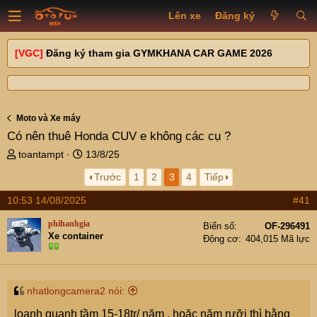
Lên xe
Đăng ký
[VGC]
Đăng ký tham gia GYMKHANA CAR GAME 2026
Moto và Xe máy
Có nên thuê Honda CUV e không các cụ ?
T
N
toantampt
13/8/25
h
g
Trước
1
2
3
4
Tiếp
r
à
e
y
10:53 14/08/2025
#41
a
g
d
ử
phihanhgia
Biển số
OF-296491
s
i
Xe container
Động cơ
404,015 Mã lực
t
a
r
t
nhatlongcamera2 nói:
e
loanh quanh tầm 15-18tr/ năm , hoặc năm rưỡi thì bằng
r