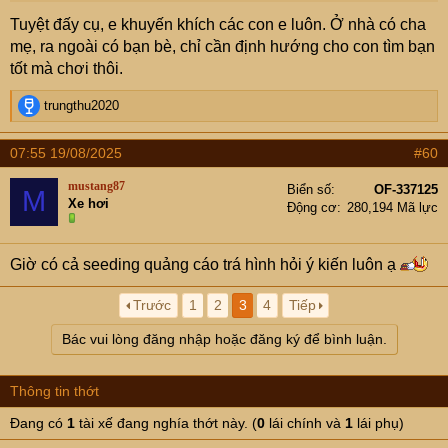
phanh lại chứ nhỡ có việc gì là hỏng cả bố lẫn con
Tuyệt đấy cụ, e khuyến khích các con e luôn. Ở nhà có cha
mẹ, ra ngoài có bạn bè, chỉ cần định hướng cho con tìm bạn
tốt mà chơi thôi.
R
trungthu2020
e
a
07:55 19/08/2025
#60
c
t
mustang87
Biển số
OF-337125
M
i
Xe hơi
Động cơ
280,194 Mã lực
o
n
s
Giờ có cả seeding quảng cáo trá hình hỏi ý kiến luôn ạ
:
Trước
1
2
3
4
Tiếp
Bác vui lòng đăng nhập hoặc đăng ký để bình luận.
Thông tin thớt
Đang có
1
tài xế đang nghía thớt này. (
0
lái chính và
1
lái phụ)