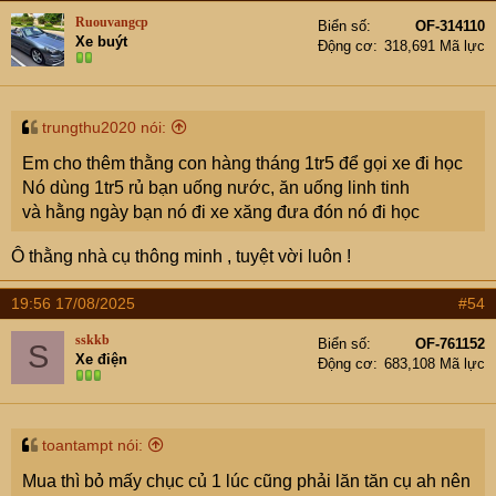
Ruouvangcp
Biển số
OF-314110
Xe buýt
Động cơ
318,691 Mã lực
trungthu2020 nói:
Em cho thêm thằng con hàng tháng 1tr5 để gọi xe đi học
Nó dùng 1tr5 rủ bạn uống nước, ăn uống linh tinh
và hằng ngày bạn nó đi xe xăng đưa đón nó đi học
Ô thằng nhà cụ thông minh , tuyệt vời luôn !
19:56 17/08/2025
#54
sskkb
Biển số
OF-761152
S
Xe điện
Động cơ
683,108 Mã lực
toantampt nói:
Mua thì bỏ mấy chục củ 1 lúc cũng phải lăn tăn cụ ah nên