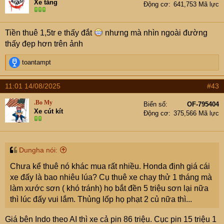
Xe tăng
Động cơ
641,753 Mã lực
o
n
s
Tiền thuê 1,5tr e thấy đắt
nhưng mà nhìn ngoài đường
:
thấy đẹp hơn trên ảnh
R
toantampt
e
a
11:01 14/08/2025
#43
c
t
.Bo My
Biển số
OF-795404
i
Xe cút kít
Động cơ
375,566 Mã lực
o
n
s
:
Dungha nói:
Chưa kể thuê nó khác mua rất nhiều. Honda định giá cái
xe đấy là bao nhiêu lúa? Cụ thuê xe chạy thử 1 tháng mà
làm xước sơn ( khó tránh) họ bắt đền 5 triệu sơn lại nữa
thì lúc đấy vui lắm. Thủng lốp họ phạt 2 củ nữa thì...
Giá bên Indo theo AI thì xe cả pin 86 triệu. Cục pin 15 triệu 1