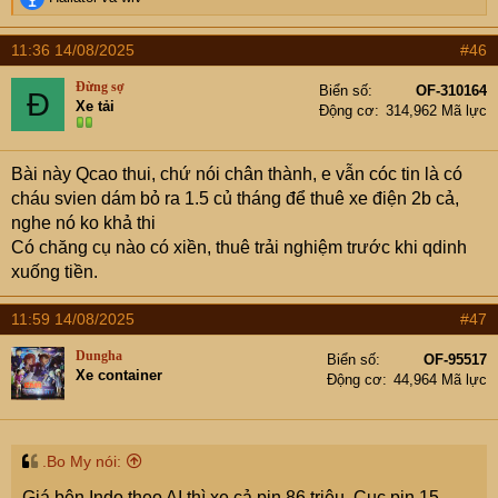
e
a
11:36 14/08/2025
#46
c
t
Đừng sợ
Biển số
OF-310164
Đ
i
Xe tải
Động cơ
314,962 Mã lực
o
n
s
Bài này Qcao thui, chứ nói chân thành, e vẫn cóc tin là có
:
cháu svien dám bỏ ra 1.5 củ tháng để thuê xe điện 2b cả,
nghe nó ko khả thi
Có chăng cụ nào có xiền, thuê trải nghiệm trước khi qdinh
xuống tiền.
11:59 14/08/2025
#47
Dungha
Biển số
OF-95517
Xe container
Động cơ
44,964 Mã lực
.Bo My nói:
Giá bên Indo theo AI thì xe cả pin 86 triệu. Cục pin 15