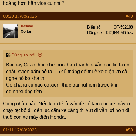
hoàng hơn hẳn vios cụ nhỉ ?
00:29 17/08/2025
#49
Hailatoi
Biển số
OF-592109
Xe tải
Động cơ
132,844 Mã lực
Đừng sợ nói:
Bài này Qcao thui, chứ nói chân thành, e vẫn cóc tin là có
cháu svien dám bỏ ra 1.5 củ tháng để thuê xe điện 2b cả,
nghe nó ko khả thi
Có chăng cụ nào có xiền, thuê trải nghiệm trước khi
qdinh xuống tiền.
Công nhận bác. Nếu kinh tế là vấn đề thì làm con xe máy cũ
chạy tẹt bô đi, đến lúc cấm xe xăng thì vứt đi vẫn lời hơn đi
thuê con xe máy điện Honda.
01:11 17/08/2025
#50