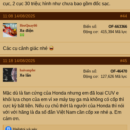
cục, 2 cục 30 triệu; hình như chưa bao gồm đốc sạc.
11:08 14/08/2025
#44
HeoQuay66
Biển số
OF-663366
Xe điện
Động cơ
415,394 Mã lực
Các cụ cảnh giác nhé
11:18 14/08/2025
#45
haivanphe
Biển số
OF-46470
Xe lăn
Động cơ
127,626 Mã lực
Mặc dù là fan cứng của Honda nhưng em đã loại CUV e
khỏi lựa chọn của em vì xe máy tay ga mà không có cốp thì
cực kỳ bất tiện. Nếu cụ chủ thớt là người của Honda thì nói
với với hãng là đa số đân Việt Nam cần cốp xe nhé ạ. Em
cám ơn.
R
Hailatoi
và
wiv