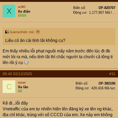
xe365
Biển số
OF-820707
X
Xe điện
Động cơ
1,177,957 Mã lực
tuananhdc nói:
Liệu có ăn cái tính lãi không cụ?
Em thấy nhiều lỗi phạt nguội mấy năm trước đến lúc đi đk
mới lòi ra mà, nếu tính lãi thì chắc người ta chưởi cả tông ti
lên rồi ý cụ
08:40 02/12/2025
#11
cusao
Biển số
OF-382106
C
Xe lăn
Động cơ
420,416 Mã lực
Kệ đi...lỗi đấy
Vnetraffic của em tự nhiên hiện lên đăng ký xe tên ng khác,
địa chỉ khác, trùng với số CCCD của em. Xe này em không