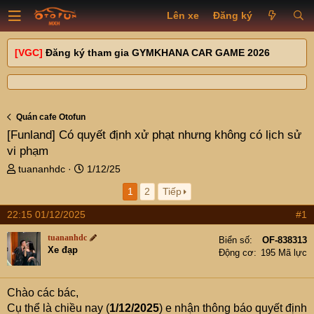
Lên xe
Đăng ký
[VGC]
Đăng ký tham gia GYMKHANA CAR GAME 2026
Quán cafe Otofun
[Funland]
Có quyết định xử phạt nhưng không có lịch sử
vi phạm
T
N
tuananhdc
1/12/25
h
g
1
2
Tiếp
r
à
e
y
22:15 01/12/2025
#1
a
g
d
ử
tuananhdc
Biển số
OF-838313
s
i
Xe đạp
Động cơ
195 Mã lực
t
a
r
Chào các bác,
t
Cụ thể là chiều nay (
1/12/2025
) e nhận thông báo quyết định