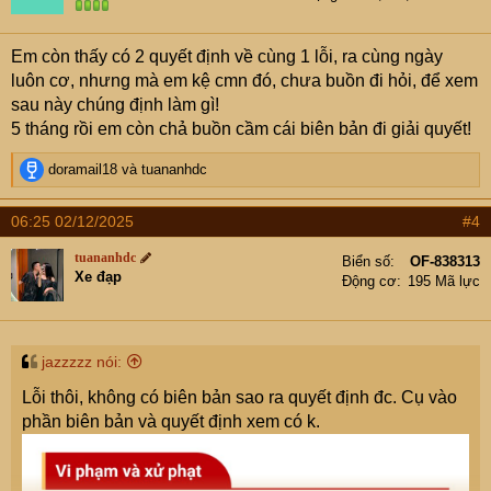
Em còn thấy có 2 quyết định về cùng 1 lỗi, ra cùng ngày
luôn cơ, nhưng mà em kệ cmn đó, chưa buồn đi hỏi, để xem
sau này chúng định làm gì!
5 tháng rồi em còn chả buồn cầm cái biên bản đi giải quyết!
R
doramail18
và
tuananhdc
e
a
06:25 02/12/2025
#4
c
t
tuananhdc
Biển số
OF-838313
i
Xe đạp
Động cơ
195 Mã lực
o
n
s
:
jazzzzz nói:
Lỗi thôi, không có biên bản sao ra quyết định đc. Cụ vào
phần biên bản và quyết định xem có k.