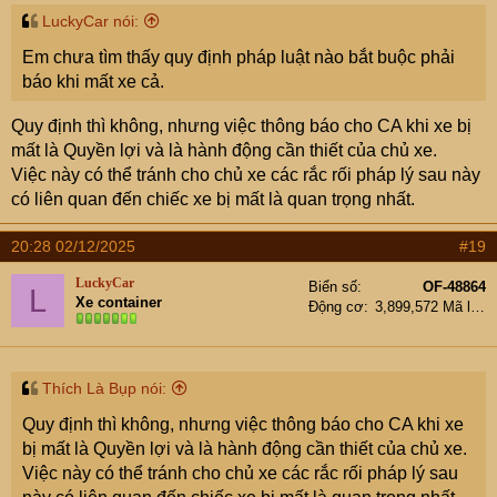
:
LuckyCar nói:
Em chưa tìm thấy quy định pháp luật nào bắt buộc phải
báo khi mất xe cả.
Quy định thì không, nhưng việc thông báo cho CA khi xe bị
mất là Quyền lợi và là hành động cần thiết của chủ xe.
Việc này có thể tránh cho chủ xe các rắc rối pháp lý sau này
có liên quan đến chiếc xe bị mất là quan trọng nhất.
20:28 02/12/2025
#19
LuckyCar
Biển số
OF-48864
L
Xe container
Động cơ
3,899,572 Mã lực
Thích Là Bụp nói:
Quy định thì không, nhưng việc thông báo cho CA khi xe
bị mất là Quyền lợi và là hành động cần thiết của chủ xe.
Việc này có thể tránh cho chủ xe các rắc rối pháp lý sau