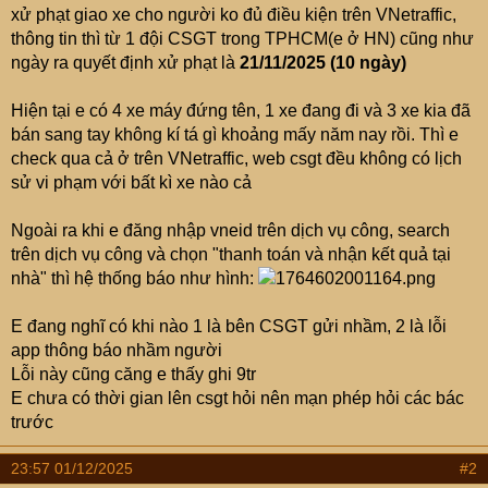
e
xử phạt giao xe cho người ko đủ điều kiện trên VNetraffic,
r
thông tin thì từ 1 đội CSGT trong TPHCM(e ở HN) cũng như
ngày ra quyết định xử phạt là
21/11/2025 (10 ngày)
Hiện tại e có 4 xe máy đứng tên, 1 xe đang đi và 3 xe kia đã
bán sang tay không kí tá gì khoảng mấy năm nay rồi. Thì e
check qua cả ở trên VNetraffic, web csgt đều không có lịch
sử vi phạm với bất kì xe nào cả
Ngoài ra khi e đăng nhập vneid trên dịch vụ công, search
trên dịch vụ công và chọn "thanh toán và nhận kết quả tại
nhà" thì hệ thống báo như hình:
E đang nghĩ có khi nào 1 là bên CSGT gửi nhầm, 2 là lỗi
app thông báo nhầm người
Lỗi này cũng căng e thấy ghi 9tr
E chưa có thời gian lên csgt hỏi nên mạn phép hỏi các bác
trước
23:57 01/12/2025
#2