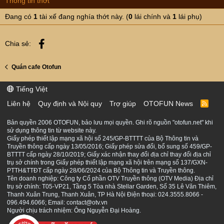
Thông tin thớt
s
:
Đang có
1
tài xế đang nghía thớt này. (
0
lái chính và
1
lái phụ)
Facebook
Chia sẻ:
Quán cafe Otofun
Tiếng Việt
Liên hệ
Quy định và Nội quy
Trợ giúp
OTOFUN News
R
S
S
Bản quyền 2006 OTOFUN, bảo lưu mọi quyền. Ghi rõ nguồn "otofun.net" khi
sử dụng thông tin từ website này.
Giấy phép thiết lập mạng xã hội số 245/GP-BTTTT của Bộ Thông tin và
Truyền thông cấp ngày 13/05/2016; Giấy phép sửa đổi, bổ sung số 459/GP-
BTTTT cấp ngày 28/10/2019; Giấy xác nhận thay đổi địa chỉ thay đổi địa chỉ
trụ sở chính trong Giấy phép thiết lập mạng xã hội trên mạng số 137/GXN-
PTTH&TTĐT cấp ngày 28/06/2024 của Bộ Thông tin và Truyền thông.
Tên doanh nghiệp: Công ty Cổ phần OTV Truyền thông (OTV Media) Địa chỉ
trụ sở chính: T05-VP21, Tầng 5 Tòa nhà Stellar Garden, Số 35 Lê Văn Thiêm,
Thanh Xuân Trung, Thanh Xuân, TP Hà Nội Điện thoại: 024.3555.8066 -
096.494.6066; Email: contact@otv.vn
Người chịu trách nhiệm: Ông Nguyễn Đại Hoàng.