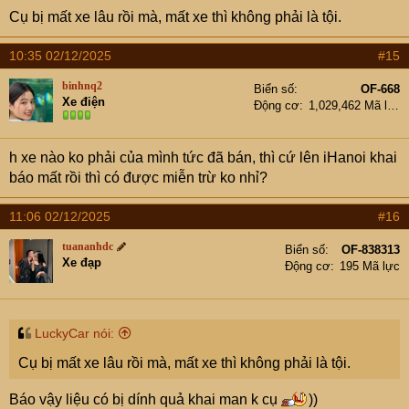
Cụ bị mất xe lâu rồi mà, mất xe thì không phải là tội.
10:35 02/12/2025
#15
binhnq2
Biển số
OF-668
Xe điện
Động cơ
1,029,462 Mã lực
h xe nào ko phải của mình tức đã bán, thì cứ lên iHanoi khai
báo mất rồi thì có được miễn trừ ko nhỉ?
11:06 02/12/2025
#16
tuananhdc
Biển số
OF-838313
Xe đạp
Động cơ
195 Mã lực
LuckyCar nói:
Cụ bị mất xe lâu rồi mà, mất xe thì không phải là tội.
Báo vậy liệu có bị dính quả khai man k cụ
))