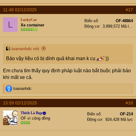
11:48 02/12/2025
#17
LuckyCar
Biển số
OF-48864
L
Xe container
Động cơ
3,899,572 Mã lực
tuananhdc nói:
Báo vậy liệu có bị dính quả khai man k cụ
))
Em chưa tìm thấy quy định pháp luật nào bắt buộc phải báo
khi mất xe cả.
R
tuananhdc
e
a
15:59 02/12/2025
#18
c
t
Thích Là Bụp
Biển số
OF-214
i
OF vì cộng đồng
Động cơ
924,428 Mã lực
o
n
s