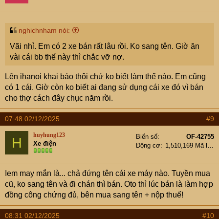
nghichnham nói:
Vãi nhỉ. Em có 2 xe bán rất lâu rồi. Ko sang tên. Giờ ăn
vài cái bb thế này thì chắc vỡ nợ.
Lên ihanoi khai báo thôi chứ ko biết làm thế nào. Em cũng
có 1 cái. Giờ còn ko biết ai đang sử dụng cái xe đó vì bán
cho thợ cách đây chục năm rồi.
07:48 02/12/2025
#9
huyhung123
Biển số
OF-42755
H
Xe điện
Động cơ
1,510,169 Mã lực
Iem may mắn là... chả đứng tên cái xe máy nào. Tuyền mua
cũ, ko sang tên và đi chán thì bán. Oto thì lúc bán là làm hợp
đồng công chứng đủ, bên mua sang tên + nộp thuế!
08:31 02/12/2025
#10