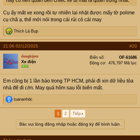
này có liên quan đến chiếc xe bị mất là quan trọng nhất.
Cụ ấy mất xe xong rồi tự nhiên lại nhặt được mấy tờ polime
cụ chã ạ, thế mới nói trong cái rủi có cái may
R
Thích Là Bụp
e
a
21:06 02/12/2025
#20
c
t
dongkijote
Biển số
OF-61686
i
Xe điện
Động cơ
476,797 Mã lực
o
n
s
Em cũng bị 1 lần báo trong TP HCM, phải đi xin dữ liệu tòa
:
nhà để đi c/m. May quá hôm sau lỗi biến mất.
R
tuananhdc
e
a
1
2
Tiếp
c
t
Bác vui lòng đăng nhập hoặc đăng ký để bình luận.
i
o
n