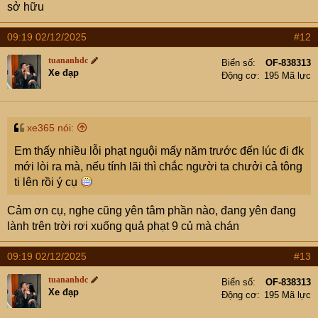
sở hữu
09:19 02/12/2025
#12
tuananhdc
Biển số
OF-838313
Xe đạp
Động cơ
195 Mã lực
xe365 nói:
Em thấy nhiều lỗi phạt nguội mấy năm trước đến lúc đi đk
mới lòi ra mà, nếu tính lãi thì chắc người ta chưởi cả tông
ti lên rồi ý cụ
Cảm ơn cụ, nghe cũng yên tâm phần nào, đang yên đang
lành trên trời rơi xuống quả phạt 9 củ mà chán
09:19 02/12/2025
#13
tuananhdc
Biển số
OF-838313
Xe đạp
Động cơ
195 Mã lực