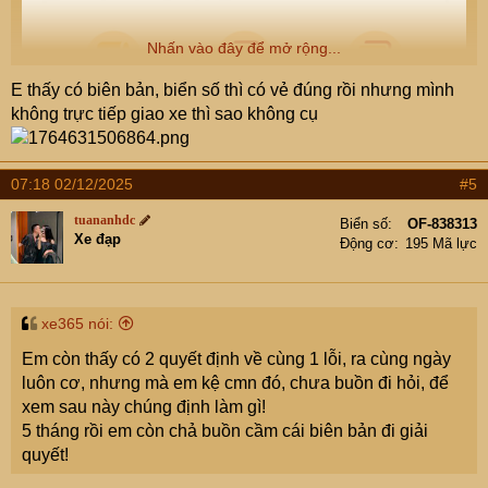
Nhấn vào đây để mở rộng...
E thấy có biên bản, biển số thì có vẻ đúng rồi nhưng mình
không trực tiếp giao xe thì sao không cụ
07:18 02/12/2025
#5
tuananhdc
Biển số
OF-838313
Xe đạp
Động cơ
195 Mã lực
xe365 nói:
Em còn thấy có 2 quyết định về cùng 1 lỗi, ra cùng ngày
luôn cơ, nhưng mà em kệ cmn đó, chưa buồn đi hỏi, để
xem sau này chúng định làm gì!
5 tháng rồi em còn chả buồn cầm cái biên bản đi giải
quyết!