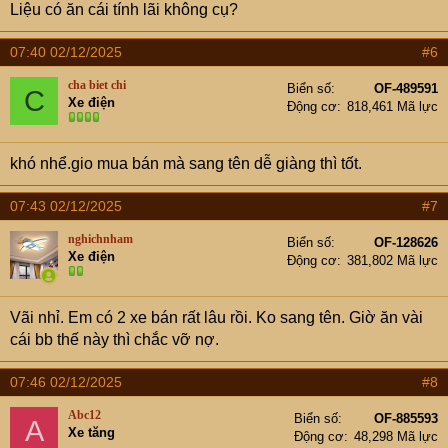
Liệu có ăn cái tính lãi không cụ?
07:40 02/12/2025
#6
cha biet chi
Biển số
OF-489591
C
Xe điện
Động cơ
818,461 Mã lực
khó nhể.gio mua bán mà sang tên dễ giàng thì tốt.
07:43 02/12/2025
#7
nghichnham
Biển số
OF-128626
Xe điện
Động cơ
381,802 Mã lực
Vãi nhỉ. Em có 2 xe bán rất lâu rồi. Ko sang tên. Giờ ăn vài
cái bb thế này thì chắc vỡ nợ.
07:46 02/12/2025
#8
Abc12
Biển số
OF-885593
A
Xe tăng
Động cơ
48,298 Mã lực