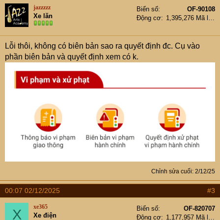
jazzzzz
Biển số
OF-90108
Xe lăn
Động cơ
1,395,276 Mã lực
Lỗi thôi, không có biên bản sao ra quyết định đc. Cụ vào
phần biên bản và quyết định xem có k.
Chỉnh sửa cuối:
2/12/25
00:07 02/12/2025
#3
xe365
Biển số
OF-820707
X
Xe điện
Động cơ
1,177,957 Mã lực