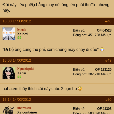
Đôi này liều phết,chẳng may nó lồng lên phát thì đứt,nhưng
hay.
16:08 14/03/2012
#48
longds
Biển số
OF-54528
Xe hơi
Động cơ
451,728 Mã lực
"Đi bộ ông cũng thu phí, xem chúng mày chạy đi đâu"
16:08 14/03/2012
#49
Nguoitiepdai
Biển số
OF-123120
Xe tải
Động cơ
382,210 Mã lực
haha.em thấy thích cái này.chúc 2 bạn hp
16:14 14/03/2012
#50
nhareason
Biển số
OF-11303
Xe container
Động cơ
583,020 Mã lực