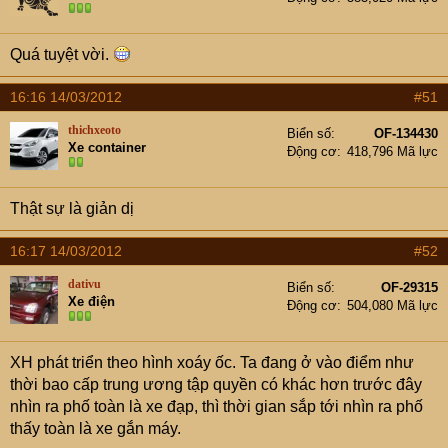
Quá tuyệt vời.
16:16 14/03/2012
#51
thichxeoto
Biển số
OF-134430
Xe container
Động cơ
418,796 Mã lực
Thật sự là giản dị
16:17 14/03/2012
#52
dativu
Biển số
OF-29315
Xe điện
Động cơ
504,080 Mã lực
XH phát triển theo hình xoáy ốc. Ta đang ở vào điểm như
thời bao cấp trung ương tập quyền có khác hơn trước đây
nhìn ra phố toàn là xe đạp, thì thời gian sắp tới nhìn ra phố
thấy toàn là xe gắn máy.