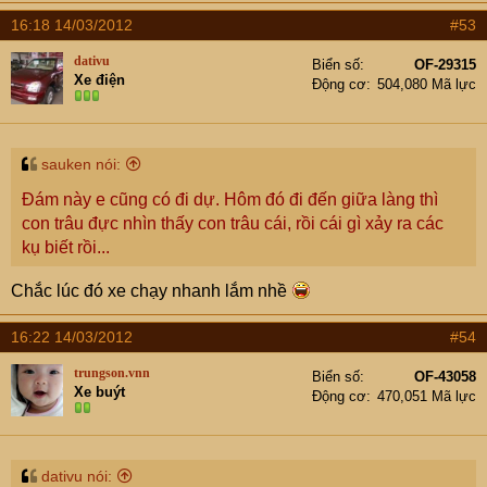
16:18 14/03/2012
#53
dativu
Biển số
OF-29315
Xe điện
Động cơ
504,080 Mã lực
sauken nói:
Đám này e cũng có đi dự. Hôm đó đi đến giữa làng thì
con trâu đực nhìn thấy con trâu cái, rồi cái gì xảy ra các
kụ biết rồi...
Chắc lúc đó xe chạy nhanh lắm nhề
16:22 14/03/2012
#54
trungson.vnn
Biển số
OF-43058
Xe buýt
Động cơ
470,051 Mã lực
dativu nói: