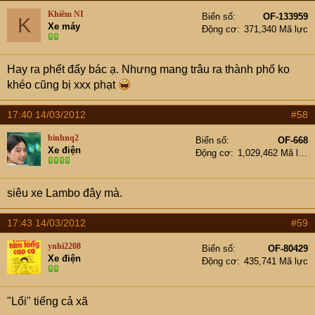
Khiêm NI
Biển số
OF-133959
K
Xe máy
Động cơ
371,340 Mã lực
Hay ra phết đấy bác ạ. Nhưng mang trâu ra thành phố ko
khéo cũng bị xxx phạt
17:40 14/03/2012
#58
binhnq2
Biển số
OF-668
Xe điện
Động cơ
1,029,462 Mã lực
siêu xe Lambo đây mà.
17:43 14/03/2012
#59
ynhi2208
Biển số
OF-80429
Xe điện
Động cơ
435,741 Mã lực
"Lổi" tiếng cả xã