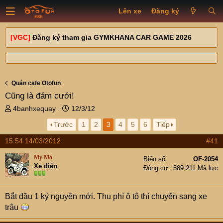
Lên xe
Đăng ký
[VGC]
Đăng ký tham gia GYMKHANA CAR GAME 2026
Quán cafe Otofun
Cũng là đám cưới!
T
N
4banhxequay
12/3/12
h
g
Trước
1
2
3
4
5
6
Tiếp
r
à
e
y
15:54 14/03/2012
#41
a
g
d
ử
My Mò
Biển số
OF-2054
s
i
Xe điện
Động cơ
589,211 Mã lực
t
a
r
Bắt đầu 1 kỷ nguyên mới. Thu phí ô tô thì chuyển sang xe
t
trâu
e
r