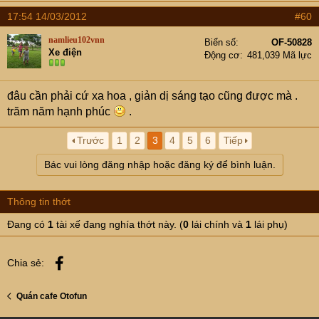
17:54 14/03/2012
#60
namlieu102vnn
Biển số
OF-50828
Xe điện
Động cơ
481,039 Mã lực
đâu cần phải cứ xa hoa , giản dị sáng tạo cũng được mà .
trăm năm hạnh phúc
.
Trước
1
2
3
4
5
6
Tiếp
Bác vui lòng đăng nhập hoặc đăng ký để bình luận.
Thông tin thớt
Đang có
1
tài xế đang nghía thớt này. (
0
lái chính và
1
lái phụ)
Facebook
Chia sẻ:
Quán cafe Otofun