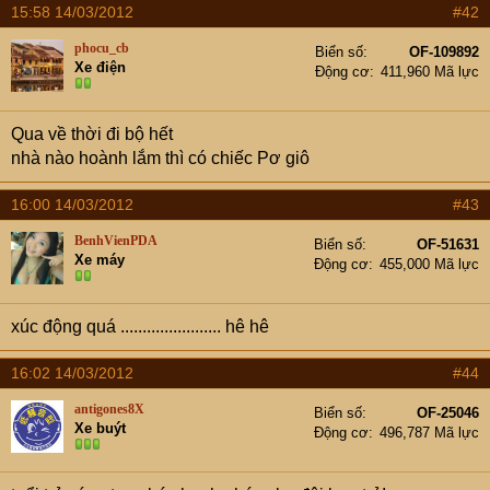
15:58 14/03/2012
#42
phocu_cb
Biển số
OF-109892
Xe điện
Động cơ
411,960 Mã lực
Qua về thời đi bộ hết
nhà nào hoành lắm thì có chiếc Pơ giô
16:00 14/03/2012
#43
BenhVienPDA
Biển số
OF-51631
Xe máy
Động cơ
455,000 Mã lực
xúc động quá ....................... hê hê
16:02 14/03/2012
#44
antigones8X
Biển số
OF-25046
Xe buýt
Động cơ
496,787 Mã lực