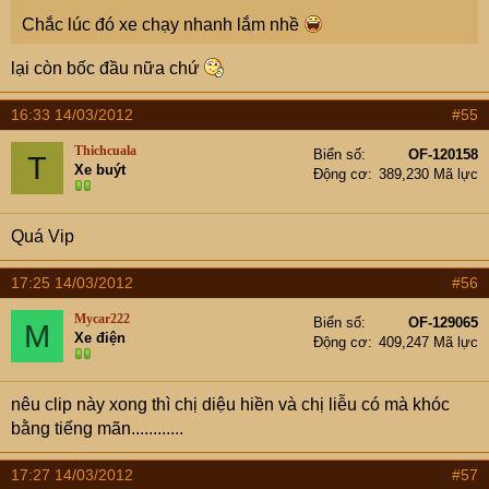
Chắc lúc đó xe chạy nhanh lắm nhề
lại còn bốc đầu nữa chứ
16:33 14/03/2012
#55
Thichcuala
Biển số
OF-120158
T
Xe buýt
Động cơ
389,230 Mã lực
Quá Vip
17:25 14/03/2012
#56
Mycar222
Biển số
OF-129065
M
Xe điện
Động cơ
409,247 Mã lực
nêu clip này xong thì chị diệu hiền và chị liễu có mà khóc
bằng tiếng mãn............
17:27 14/03/2012
#57