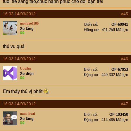
tuổi trẻ sáng tạo,chúc hạnh phúc cho đôi bạn trẻ!
16:02 14/03/2012
#45
mondeo1186
Biển số
OF-69941
Xe tăng
Động cơ
411,259 Mã lực
thú vụ quá
16:03 14/03/2012
#46
Cuoihn
Biển số
OF-67953
Xe điện
Động cơ
449,302 Mã lực
Em thấy thú vị phết
16:03 14/03/2012
#47
nam_hoai
Biển số
OF-103450
Xe tăng
Động cơ
414,465 Mã lực