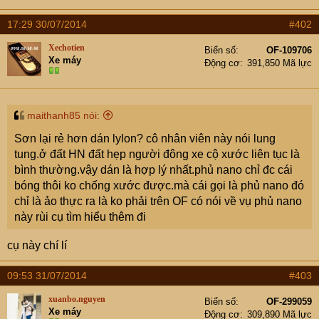
e
r
17:29 30/07/2014
#402
Xechotien
Biển số
OF-109706
Xe máy
Động cơ
391,850 Mã lực
maithanh85 nói:
Sơn lại rẻ hơn dán lylon? cô nhân viên này nói lung
tung.ở đất HN đất hẹp người đông xe cộ xước liên tục là
bình thường.vậy dán là hợp lý nhất.phủ nano chỉ đc cái
bóng thôi ko chống xước được.mà cái gọi là phủ nano đó
chỉ là ảo thực ra là ko phải trên OF có nói về vụ phủ nano
này rùi cụ tìm hiểu thêm đi
cụ này chí lí
09:53 31/07/2014
#403
xuanbo.nguyen
Biển số
OF-299059
Xe máy
Động cơ
309,890 Mã lực