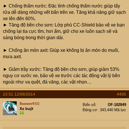
► Chống thấm nước: Đặc tính chống thấm nước giúp tẩy
rửa dễ dàng những vết bẩn trên xe. Tăng khả năng giữ sạch
xe lên đến 60%.
► Tăng độ bền cho sơn: Lớp phủ CC-Shield bảo vệ xe bạn
chống lại tia cực tím, hơi ẩm, giữ cho xe luôn sạch sẽ và
sáng bóng trong thời gian dài.
► Chống ăn mòn axit: Giúp xe không bị ăn mòn do muối,
mưa axit.
► Giảm trầy xước: Tăng độ bền cho sơn, giúp giảm 53%
nguy cơ xước xe, bảo vệ xe trước các tác động vật lý bên
ngoài như va quệt, đá văng, các vật nhọn…
23:51 12/08/2014
#405
Bummer9332
Biển số
OF-182849
Xe buýt
Động cơ
343,440 Mã lực