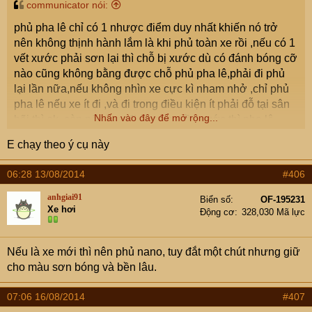
communicator nói:
phủ pha lê chỉ có 1 nhược điểm duy nhất khiến nó trở
nên không thịnh hành lắm là khi phủ toàn xe rồi ,nếu có 1
vết xước phải sơn lại thì chỗ bị xước dù có đánh bóng cỡ
nào cũng không bằng được chỗ phủ pha lê,phải đi phủ
lại lần nữa,nếu không nhìn xe cực kì nham nhở ,chỉ phủ
pha lê nếu xe ít đi ,và đi trong điều kiện ít phải đỗ tại sân
Nhấn vào đây để mở rộng...
bãi thì ok ,còn nếu hay đi này nọ ,trầy xước thì pha lê
không cứu được xe bác đâu ,
E chạy theo ý cụ này
06:28 13/08/2014
#406
anhgiai91
Biển số
OF-195231
Xe hơi
Động cơ
328,030 Mã lực
Nếu là xe mới thì nên phủ nano, tuy đắt một chút nhưng giữ
cho màu sơn bóng và bền lâu.
07:06 16/08/2014
#407