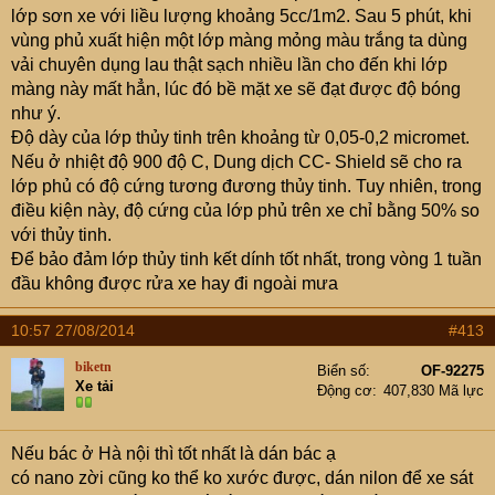
lớp sơn xe với liều lượng khoảng 5cc/1m2. Sau 5 phút, khi
vùng phủ xuất hiện một lớp màng mỏng màu trắng ta dùng
vải chuyên dụng lau thật sạch nhiều lần cho đến khi lớp
màng này mất hẳn, lúc đó bề mặt xe sẽ đạt được độ bóng
như ý.
Độ dày của lớp thủy tinh trên khoảng từ 0,05-0,2 micromet.
Nếu ở nhiệt độ 900 độ C, Dung dịch CC- Shield sẽ cho ra
lớp phủ có độ cứng tương đương thủy tinh. Tuy nhiên, trong
điều kiện này, độ cứng của lớp phủ trên xe chỉ bằng 50% so
với thủy tinh.
Để bảo đảm lớp thủy tinh kết dính tốt nhất, trong vòng 1 tuần
đầu không được rửa xe hay đi ngoài mưa
10:57 27/08/2014
#413
biketn
Biển số
OF-92275
Xe tải
Động cơ
407,830 Mã lực
Nếu bác ở Hà nội thì tốt nhất là dán bác ạ
có nano zời cũng ko thể ko xước được, dán nilon để xe sát