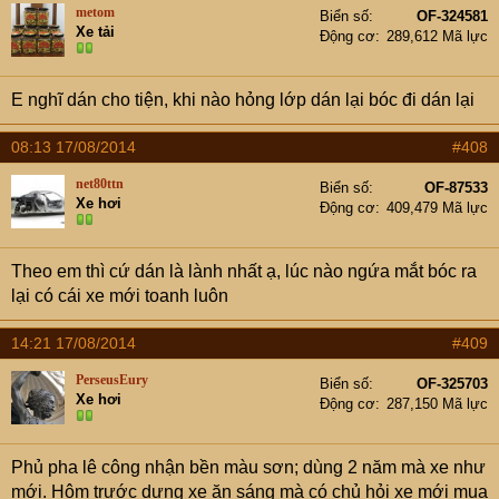
metom
Biển số
OF-324581
Xe tải
Động cơ
289,612 Mã lực
E nghĩ dán cho tiện, khi nào hỏng lớp dán lại bóc đi dán lại
08:13 17/08/2014
#408
net80ttn
Biển số
OF-87533
Xe hơi
Động cơ
409,479 Mã lực
Theo em thì cứ dán là lành nhất ạ, lúc nào ngứa mắt bóc ra
lại có cái xe mới toanh luôn
14:21 17/08/2014
#409
PerseusEury
Biển số
OF-325703
Xe hơi
Động cơ
287,150 Mã lực
Phủ pha lê công nhận bền màu sơn; dùng 2 năm mà xe như
mới. Hôm trước dựng xe ăn sáng mà có chủ hỏi xe mới mua