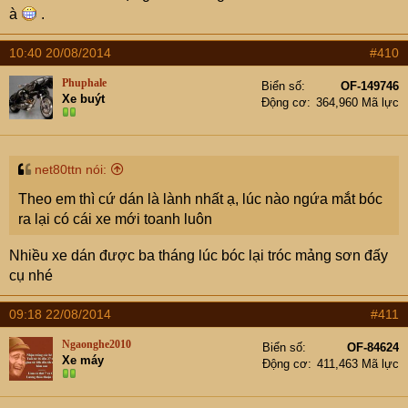
à
.
10:40 20/08/2014
#410
Phuphale
Biển số
OF-149746
Xe buýt
Động cơ
364,960 Mã lực
net80ttn nói:
Theo em thì cứ dán là lành nhất ạ, lúc nào ngứa mắt bóc
ra lại có cái xe mới toanh luôn
Nhiều xe dán được ba tháng lúc bóc lại tróc mảng sơn đấy
cụ nhé
09:18 22/08/2014
#411
Ngaonghe2010
Biển số
OF-84624
Xe máy
Động cơ
411,463 Mã lực