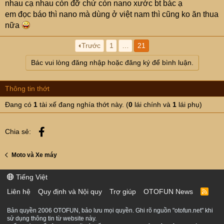
nhau cạ nhau còn đỡ chứ còn nano xước bt bác ạ
em đọc báo thì nano mà dùng ở việt nam thì cũng ko ăn thua
nữa
Trước
1
…
21
Bác vui lòng đăng nhập hoặc đăng ký để bình luận.
Thông tin thớt
Đang có
1
tài xế đang nghía thớt này. (
0
lái chính và
1
lái phụ)
Facebook
Chia sẻ:
Moto và Xe máy
Tiếng Việt
Liên hệ
Quy định và Nội quy
Trợ giúp
OTOFUN News
R
S
S
Bản quyền 2006 OTOFUN, bảo lưu mọi quyền. Ghi rõ nguồn "otofun.net" khi
sử dụng thông tin từ website này.