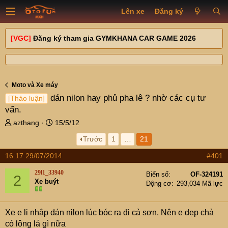
Lên xe
Đăng ký
[VGC]
Đăng ký tham gia GYMKHANA CAR GAME 2026
Moto và Xe máy
dán nilon hay phủ pha lê ? nhờ các cụ tư
[Thảo luận]
vấn.
T
N
azthang
15/5/12
h
g
Trước
1
…
21
r
à
e
y
16:17 29/07/2014
#401
a
g
d
ử
29l1_33940
Biển số
OF-324191
2
s
i
Xe buýt
Động cơ
293,034 Mã lực
t
a
r
Xe e li nhập dán nilon lúc bóc ra đi cả sơn. Nên e dẹp chả
t
có lông lá gì nữa