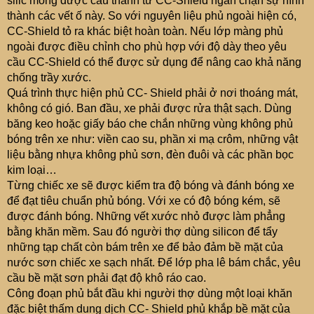
silic mỏng được cấu thành từ CC-Shield ngăn chặn sự hình
thành các vết ố này. So với nguyên liệu phủ ngoài hiện có,
CC-Shield tỏ ra khác biệt hoàn toàn. Nếu lớp màng phủ
ngoài được điều chỉnh cho phù hợp với độ dày theo yêu
cầu CC-Shield có thể được sử dụng để nâng cao khả năng
chống trầy xước.
Quá trình thực hiện phủ CC- Shield phải ở nơi thoáng mát,
không có gió. Ban đầu, xe phải được rửa thật sạch. Dùng
băng keo hoặc giấy báo che chắn những vùng không phủ
bóng trên xe như: viền cao su, phần xi mạ crôm, những vật
liệu bằng nhựa không phủ sơn, đèn đuôi và các phần bọc
kim loại…
Từng chiếc xe sẽ được kiểm tra độ bóng và đánh bóng xe
để đạt tiêu chuẩn phủ bóng. Với xe có độ bóng kém, sẽ
được đánh bóng. Những vết xước nhỏ được làm phẳng
bằng khăn mềm. Sau đó người thợ dùng silicon để tẩy
những tạp chất còn bám trên xe để bảo đảm bề mặt của
nước sơn chiếc xe sạch nhất. Để lớp pha lê bám chắc, yêu
cầu bề mặt sơn phải đạt độ khô ráo cao.
Công đoạn phủ bắt đầu khi người thợ dùng một loại khăn
đặc biệt thấm dung dịch CC- Shield phủ khắp bề mặt của