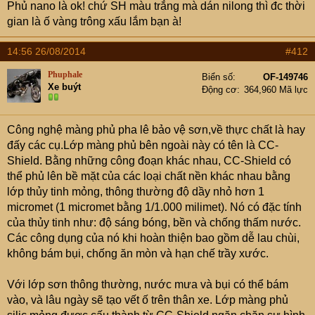
Phủ nano là ok! chứ SH màu trắng mà dán nilong thì đc thời
gian là ố vàng trông xấu lắm bạn à!
14:56 26/08/2014
#412
Phuphale
Biển số
OF-149746
Xe buýt
Động cơ
364,960 Mã lực
Công nghệ màng phủ pha lê bảo vệ sơn,về thực chất là hay
đấy các cụ.Lớp màng phủ bên ngoài này có tên là CC-
Shield. Bằng những công đoạn khác nhau, CC-Shield có
thể phủ lên bề mặt của các loại chất nền khác nhau bằng
lớp thủy tinh mỏng, thông thường độ dầy nhỏ hơn 1
micromet (1 micromet bằng 1/1.000 milimet). Nó có đặc tính
của thủy tinh như: độ sáng bóng, bền và chống thấm nước.
Các công dụng của nó khi hoàn thiện bao gồm dễ lau chùi,
không bám bụi, chống ăn mòn và hạn chế trầy xước.
Với lớp sơn thông thường, nước mưa và bụi có thể bám
vào, và lâu ngày sẽ tạo vết ố trên thân xe. Lớp màng phủ