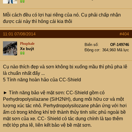
Mỗi cách đều có lợi hại riêng của nó. Cụ phải chấp nhận
được cái này thì hỏng cái kia thôi
11:01 07/08/2014
#404
Phuphale
Biển số
OF-149746
Xe buýt
Động cơ
364,960 Mã lực
Cụ nào thích đẹp và sơn không bị xuống mầu thì phủ pha lê
là chuẩn nhất đấy ...
5 Tính năng hoàn hảo của CC-Shield
► Tính năng bảo vệ mặt sơn: CC-Shield gồm có
Perhydropolysilazane (SiH2NH), dung môi hữu cơ và một
lượng xúc tác nhỏ. Perhydropolysilozane phản ứng với hơi
ẩm có trong không khí trở thành thủy tinh silic phủ ngoài bề
mặt sơn của xe. CC- Shield có tác dụng chính là tạo thêm
một lớp pha lê, liên kết bảo vệ bề mặt sơn.