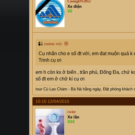
CuongDN2012
s
i
Xe điện
t
a
r
t
e
r
cwise nói:
Cụ nhắn cho e số đt với, em đat muộn quá k
Trinh cụ ơi
em h còn ks ở biển , trần phú, Đống Đa, chứ k
số đt em ở chữ kí cụ ơi
tour Cù Lao Chàm - Bà Nà hằng ngày, Đặt phòng khách 
10:10 12/04/2015
cwise
Xe lăn