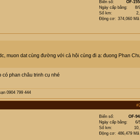
Biển số
OF-155
Ngày cấp bằng
8/
Số km
2
Động cơ
374,060 Mã
 dc, muon dat cùng đường với cả hội cùng đi ạ: đuong Phan Ch
o có phan châu trinh cụ nhé
sạn 0904 799 444
#
Biển số
OF-94
Ngày cấp bằng
6/
Số km
10
Động cơ
486,479 Mã