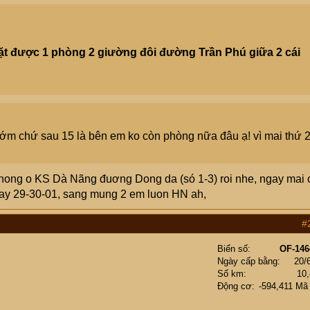
t được 1 phòng 2 giường đôi đường Trần Phú giữa 2 cái
ớm chứ sau 15 là bên em ko còn phòng nữa đâu ạ! vì mai thứ 
hong o KS Dà Nãng đuơng Dong da (só 1-3) roi nhe, ngay mai 
 ngay 29-30-01, sang mung 2 em luon HN ah,
#
Biển số
OF-146
Ngày cấp bằng
20/
Số km
10
Động cơ
-594,411 Mã