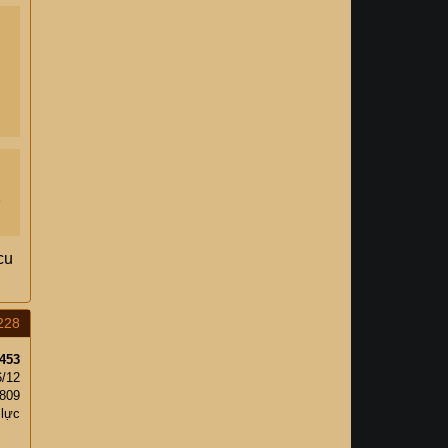
2
cu
228
453
6/12
,809
 lực