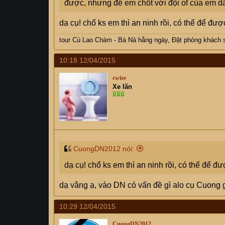
được, nhưng đê em chốt với đội of của em dã 
dạ cụ! chổ ks em thì an ninh rồi, có thể để đượ
tour Cù Lao Chàm - Bà Nà hằng ngày, Đặt phòng khách 
10:18 12/04/2015
cwise
Xe lăn
CuongDN2012 nói:
dạ cụ! chổ ks em thì an ninh rồi, có thể để đ
dạ vâng ạ, vào DN có vấn đề gì alo cụ Cuong 
10:29 12/04/2015
CuongDN2012