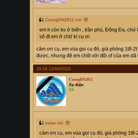
CuongDN2012 nói:
em h còn ks ở biển , trần phú, Đống Đa, chứ 
số đt em ở chữ kí cụ ơi
cảm ơn cụ, em vùa gọi cụ đó, giá phòng 1t8-2t k
được, nhưng đê em chốt với đội of của em dã nh
10:16 12/04/2015
CuongDN2012
Xe điện
cwise nói:
cảm ơn cụ, em vùa gọi cụ đó, giá phòng 1t8-2t 