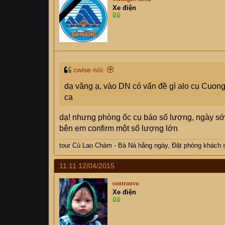
Xe điện
cwise nói:
dạ vâng ạ, vào DN có vấn đề gì alo cụ Cuong
ca
dạ! nhưng phòng ốc cụ báo số lượng, ngày sớ
bên em confirm một số lượng lớn
tour Cù Lao Chàm - Bà Nà hằng ngày, Đặt phòng khách 
11:11 12/04/2015
sontranvu
Xe điện