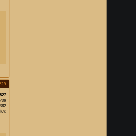
229
827
6/09
,362
 lực