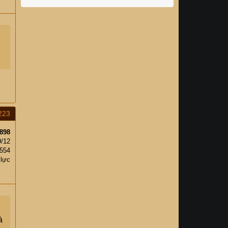
223
898
9/12
,554
 lực
à