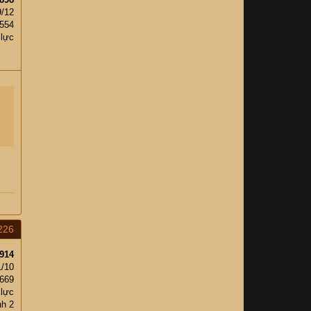
9/12
,554
 lực
226
914
1/10
,669
 lực
h 2