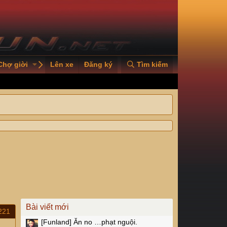
Chợ giời
PVOILVGC2026
Lên xe
Đăng ký
Tìm kiếm
Bài viết mới
221
[Funland]
Ăn no …phạt nguội.