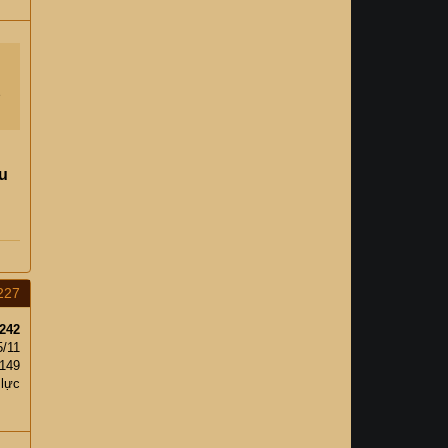
2
u
227
242
5/11
,149
 lực