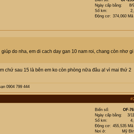
Ngày cấp bằng
8/
Số km
2
Động cơ
374,060 Mã
 giúp do nha, em di cach day gan 10 nam roi, chang còn nhơ gi
m chứ sau 15 là bên em ko còn phòng nữa đâu ạ! vì mai thứ 2
sạn 0904 799 444
#
Biển số
OF-76
Ngày cấp bằng
3/1
Số km
4
Động cơ
455,535 Mã
Nơi ở
Mỹ Đìn