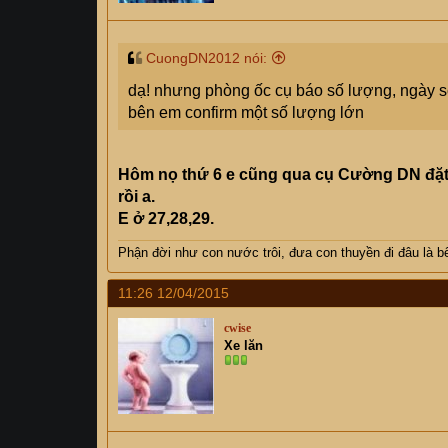
CuongDN2012 nói:
dạ! nhưng phòng ốc cụ báo số lượng, ngày s
bên em confirm một số lượng lớn
Hôm nọ thứ 6 e cũng qua cụ Cường DN đặt
rồi a.
E ở 27,28,29.
Phận đời như con nước trôi, đưa con thuyền đi đâu là bế
11:26 12/04/2015
cwise
Xe lăn