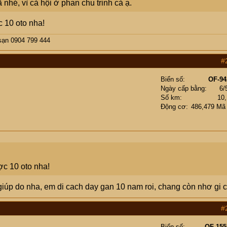
nhé, vì cả hội ở phan chu trinh cả ạ.
c 10 oto nha!
sạn 0904 799 444
#
Biển số
OF-94
Ngày cấp bằng
6/
Số km
10
Động cơ
486,479 Mã
ược 10 oto nha!
giúp do nha, em di cach day gan 10 nam roi, chang còn nhơ gi 
#
Biển số
OF-155