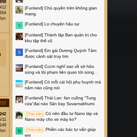
898
9/12
[Funland]
Chủ quyền trên không gian
,554
mạng.
 lực
[Funland]
Lo chuyện hậu sự
S
[Funland]
Thành lập Ban quản trị cho
khu tập thể cũ
[Funland]
Em gái Dương Quỳnh Tâm
B
u
được cảnh sát truy tìm
[Funland]
Cccm nghĩ sao về sở hữu
súng và tội phạm liên quan tới súng
ống ở Mỹ
[Funland]
Có mỗi cái hội phụ huynh mà
năm nào cũng nói
[Funland]
Thái Lan: fan cuồng “Tung
222
cửa”đại náo Sân bay Suvarnabhumi
Có nên đầu tư Nano láp và
242
[Thảo luận]
Nano máy cho xe máy ko?
5/11
,149
Phiền các bác tư vấn giúp
[Thảo luận]
 lực
B
em