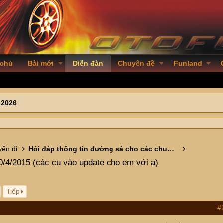
 chủ
Bài mới
Diễn đàn
Chuyên đề
Funland
 2026
ến đi
Hỏi đáp thông tin đường sá cho các chuyến đi
0/4/2015 (các cụ vào update cho em với ạ)
Tiếp
#