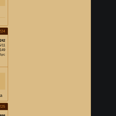
224
242
5/11
,149
 lực
ca
225
898