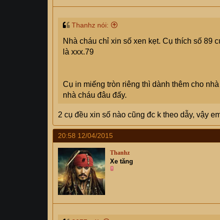
Thanhz nói:
Nhà cháu chỉ xin số xen kẹt. Cụ thích số 89 
là xxx.79
Cụ in miếng tròn riêng thì dành thêm cho nh
nhà cháu đâu đấy.
2 cụ đều xin số nào cũng đc k theo dẫy, vậy 
20:58 12/04/2015
Thanhz
Xe tăng