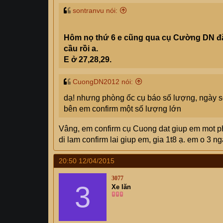
sontranvu nói:
Hôm nọ thứ 6 e cũng qua cụ Cường DN đặ
cầu rồi a.
E ở 27,28,29.
CuongDN2012 nói:
dạ! nhưng phòng ốc cụ báo số lượng, ngày s
bên em confirm một số lượng lớn
Vâng, em confirm cụ Cuong dat giup em mot p
di lam confirm lai giup em, gia 1t8 ạ. em o 3
20:50 12/04/2015
3077
3
Xe lăn