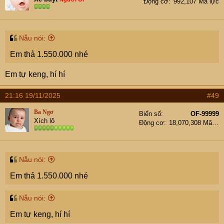
Động cơ
992,107 Mã lực
Nẫu nói:
Em thả 1.550.000 nhé
Em tự keng, hí hí
21:16 19/11/2025
#49
Ba Ngơ
Biển số
OF-99999
Xích lô
Động cơ
18,070,308 Mã lực
Nẫu nói:
Em thả 1.550.000 nhé
Nẫu nói:
Em tự keng, hí hí