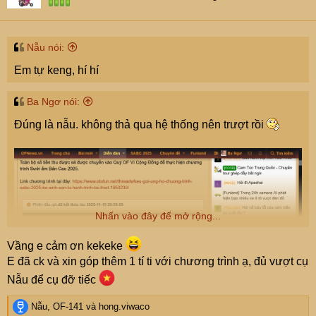
n
s
:
Nẫu nói:
Em tự keng, hí hí
Ba Ngơ nói:
Đúng là nẫu. không thả qua hệ thống nên trượt rồi
Nhấn vào đây để mở rộng...
Vầng e cảm ơn kekeke
E đã ck và xin góp thêm 1 tí ti với chương trình ạ, đủ vượt cụ
Nẫu để cụ đỡ tiếc
R
Nẫu
,
OF-141
và
hong.viwaco