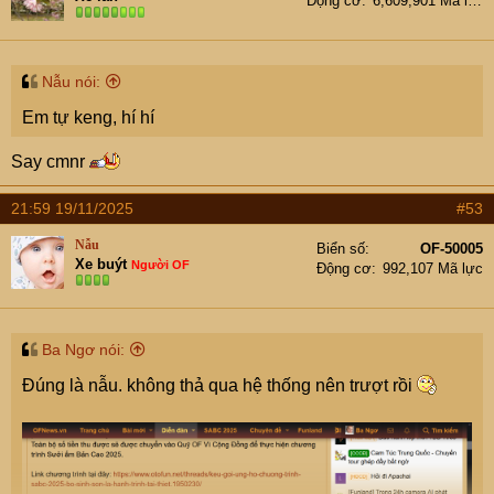
Động cơ
6,609,901 Mã lực
o
n
s
:
Nẫu nói:
Em tự keng, hí hí
Say cmnr
21:59 19/11/2025
#53
Nẫu
Biển số
OF-50005
Xe buýt
Người OF
Động cơ
992,107 Mã lực
Ba Ngơ nói:
Đúng là nẫu. không thả qua hệ thống nên trượt rồi