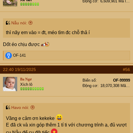
Động cơ
6,609,901 Mã lực
o
n
s
:
Nẫu nói:
thì nãy em vào = đt, méo tìm đc chỗ thả í
Dốt éo chịu được
R
OF-141
e
a
22:40 19/11/2025
#56
c
t
Ba Ngơ
Biển số
OF-99999
i
Xích lô
Động cơ
18,070,308 Mã lực
o
n
s
:
Havo nói:
Vầng e cảm ơn kekeke
E đã ck và xin góp thêm 1 tí ti với chương trình ạ, đủ vượt
cụ Nẫu để cụ đỡ tiếc