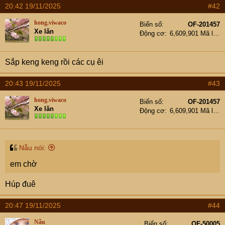
e
20:42 19/11/2025
#42
r
hong.viwaco
Biển số
OF-201457
Xe lăn
Động cơ
6,609,901 Mã lực
Sắp keng keng rồi các cụ êi
20:43 19/11/2025
#43
hong.viwaco
Biển số
OF-201457
Xe lăn
Động cơ
6,609,901 Mã lực
Nẫu nói:
em chờ
Húp đuê
20:47 19/11/2025
#44
Nẫu
Biển số
OF-50005