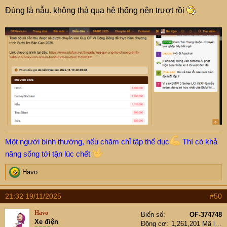
Đúng là nẫu. không thả qua hệ thống nên trượt rồi
Một người bình thường, nếu chăm chỉ tập thể dục
Thì có khả
năng sống tới tận lúc chết
R
Havo
e
a
21:32 19/11/2025
#50
c
t
Havo
Biển số
OF-374748
i
Xe điện
Động cơ
1,261,201 Mã lực
o