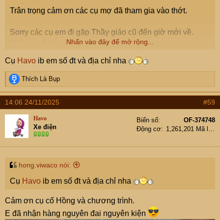
Trân trọng cảm ơn các cụ mợ đã tham gia vào thớt.
Sorry các cụ em đi gặp Thầy giáo cũ đến giờ mới về.
Nhấn vào đây để mở rộng...
Nhờ cụ cố
hong.viwaco
giao hàng hộ em mí...
Cụ
Havo
ib em số đt và địa chỉ nha
View attachment 9396737
R
Thích Là Bụp
e
a
14:06 24/11/2025
#59
c
t
Havo
Biển số
OF-374748
i
Xe điện
Động cơ
1,261,201 Mã lực
o
n
s
:
hong.viwaco nói:
Cụ
Havo
ib em số đt và địa chỉ nha
Cảm ơn cụ cố Hồng và chương trình.
E đã nhận hàng nguyên đai nguyên kiện