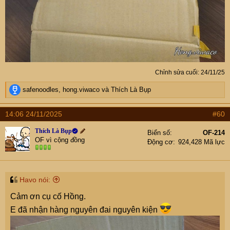
Chỉnh sửa cuối:
24/11/25
R
safenoodles
,
hong.viwaco
và
Thích Là Bụp
e
a
14:06 24/11/2025
#60
c
t
Thích Là Bụp
Biển số
OF-214
i
OF vì cộng đồng
Động cơ
924,428 Mã lực
o
n
s
:
Havo nói:
Cảm ơn cụ cố Hồng.
E đã nhận hàng nguyên đai nguyên kiện