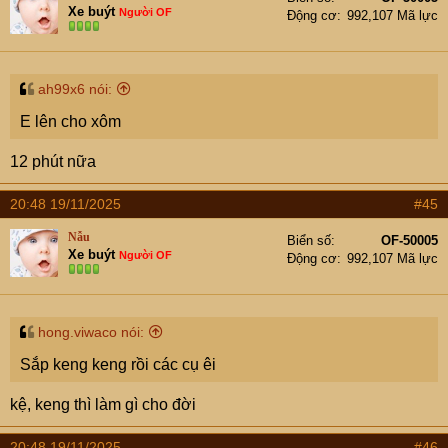
Xe buýt
Người OF
Động cơ
992,107 Mã lực
ah99x6 nói:
E lên cho xôm
12 phút nữa
20:48 19/11/2025
#45
Nẫu
Biển số
OF-50005
Xe buýt
Người OF
Động cơ
992,107 Mã lực
hong.viwaco nói:
Sắp keng keng rồi các cụ êi
kệ, keng thì làm gì cho đời
20:48 19/11/2025
#46