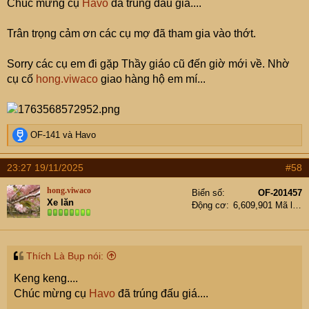
Chúc mừng cụ
Havo
đã trúng đấu giá....
Trân trọng cảm ơn các cụ mợ đã tham gia vào thớt.
Sorry các cụ em đi gặp Thầy giáo cũ đến giờ mới về. Nhờ
cụ cố
hong.viwaco
giao hàng hộ em mí...
R
OF-141
và
Havo
e
a
23:27 19/11/2025
#58
c
t
hong.viwaco
Biển số
OF-201457
i
Xe lăn
Động cơ
6,609,901 Mã lực
o
n
s
:
Thích Là Bụp nói:
Keng keng....
Chúc mừng cụ
Havo
đã trúng đấu giá....