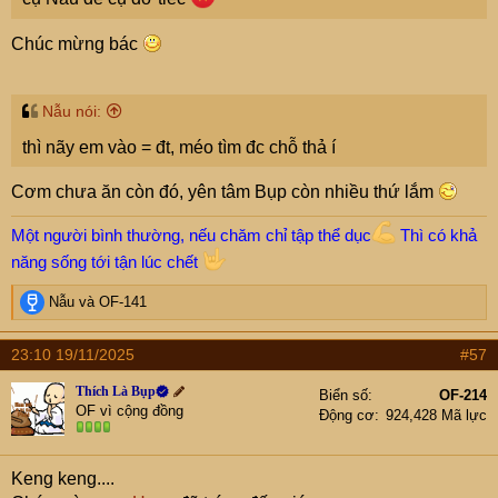
Chúc mừng bác
Nẫu nói:
thì nãy em vào = đt, méo tìm đc chỗ thả í
Cơm chưa ăn còn đó, yên tâm Bụp còn nhiều thứ lắm
Một người bình thường, nếu chăm chỉ tập thể dục
Thì có khả
năng sống tới tận lúc chết
R
Nẫu
và
OF-141
e
a
23:10 19/11/2025
#57
c
t
Thích Là Bụp
Biển số
OF-214
i
OF vì cộng đồng
Động cơ
924,428 Mã lực
o
n
s
Keng keng....
: