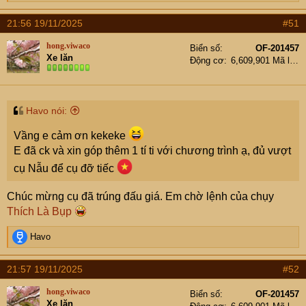
e
a
21:56 19/11/2025
#51
c
t
hong.viwaco
Biển số
OF-201457
i
Xe lăn
Động cơ
6,609,901 Mã lực
o
n
s
:
Havo nói:
Vầng e cảm ơn kekeke
E đã ck và xin góp thêm 1 tí ti với chương trình ạ, đủ vượt
cụ Nẫu để cụ đỡ tiếc
Chúc mừng cụ đã trúng đấu giá. Em chờ lệnh của chụy
Thích Là Bụp
R
Havo
e
a
21:57 19/11/2025
#52
c
t
hong.viwaco
Biển số
OF-201457
i
Xe lăn