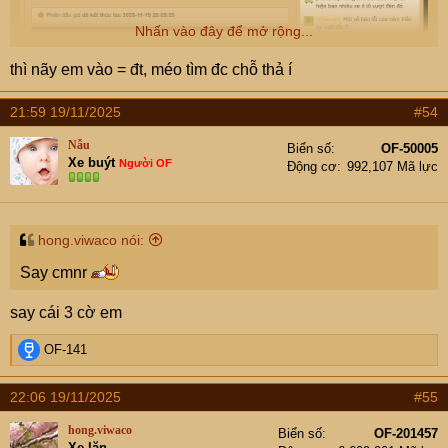
Nhấn vào đây để mở rộng...
thì nãy em vào = đt, méo tìm đc chỗ thả í
21:59 19/11/2025
#54
Nẫu
Biển số
OF-50005
Xe buýt
Người OF
Động cơ
992,107 Mã lực
hong.viwaco nói:
Say cmnr
say cái 3 cờ em
R
OF-141
e
a
22:06 19/11/2025
#55
c
t
hong.viwaco
Biển số
OF-201457
i
Xe lăn