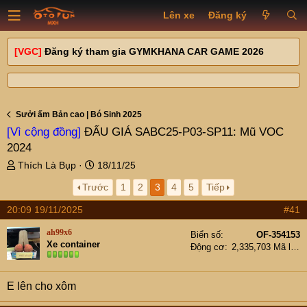
Lên xe
Đăng ký
[VGC]
Đăng ký tham gia GYMKHANA CAR GAME 2026
Sưởi ấm Bản cao | Bó Sinh 2025
[Vì cộng đồng]
ĐẤU GIÁ SABC25-P03-SP11: Mũ VOC
2024
T
N
Thích Là Bụp
18/11/25
h
g
Trước
1
2
3
4
5
Tiếp
r
à
e
y
20:09 19/11/2025
#41
a
g
d
ử
ah99x6
Biển số
OF-354153
s
i
Xe container
Động cơ
2,335,703 Mã lực
t
a
r
E lên cho xôm
t