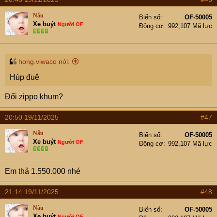
Nẫu
Biển số
OF-50005
Xe buýt
Người OF
Động cơ
992,107 Mã lực
hong.viwaco nói:
Húp đuê
Đổi zippo khum?
20:50 19/11/2025
#47
Nẫu
Biển số
OF-50005
Xe buýt
Người OF
Động cơ
992,107 Mã lực
Em thả 1.550.000 nhé
21:14 19/11/2025
#48
Nẫu
Biển số
OF-50005
Xe buýt
Người OF