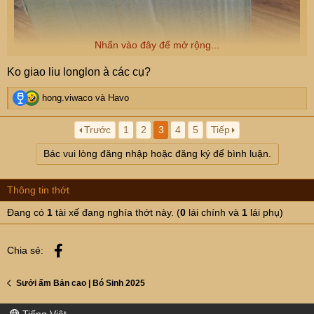
Nhấn vào đây để mở rộng...
Ko giao liu longlon à các cụ?
R
hong.viwaco
và
Havo
e
a
Trước
1
2
3
4
5
Tiếp
c
t
Bác vui lòng đăng nhập hoặc đăng ký để bình luận.
i
o
n
Thông tin thớt
s
:
Đang có
1
tài xế đang nghía thớt này. (
0
lái chính và
1
lái phụ)
Facebook
Chia sẻ:
Sưởi ấm Bản cao | Bó Sinh 2025