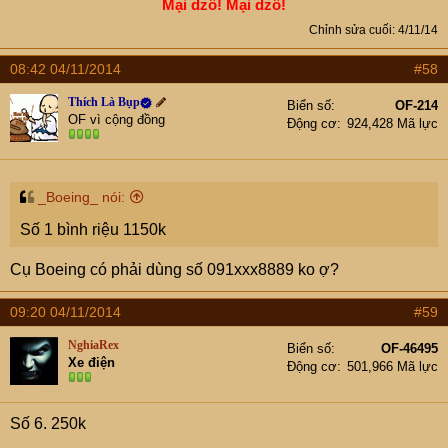
Mại dzô! Mại dzô!
Chỉnh sửa cuối:
4/11/14
08:42 04/11/2014
#58
Thích Là Bụp
Biển số
OF-214
OF vì cộng đồng
Động cơ
924,428 Mã lực
_Boeing_ nói:
Số 1 bình riệu 1150k
Cụ Boeing có phải dùng số 091xxx8889 ko ợ?
09:20 04/11/2014
#59
NghiaRex
Biển số
OF-46495
Xe điện
Động cơ
501,966 Mã lực
Số 6. 250k