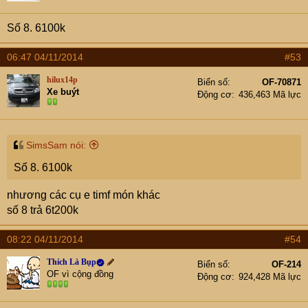
Số 8. 6100k
06:47 04/11/2014
#53
hilux14p
Biển số
OF-70871
Xe buýt
Động cơ
436,463 Mã lực
SimsSam nói:
Số 8. 6100k
nhương các cụ e timf món khác
số 8 trả 6t200k
08:22 04/11/2014
#54
Thích Là Bụp
Biển số
OF-214
OF vì cộng đồng
Động cơ
924,428 Mã lực