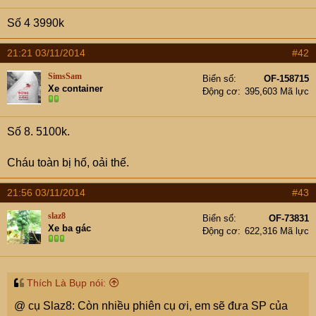
e
r
Số 4 3990k
21:21 03/11/2014
#42
SimsSam
Biển số
OF-158715
Xe container
Động cơ
395,603 Mã lực
Số 8. 5100k.
Cháu toàn bị hố, oải thế.
21:56 03/11/2014
#43
slaz8
Biển số
OF-73831
Xe ba gác
Động cơ
622,316 Mã lực
Thích Là Bụp nói:
@ cụ Slaz8: Còn nhiều phiên cụ ơi, em sẽ đưa SP của