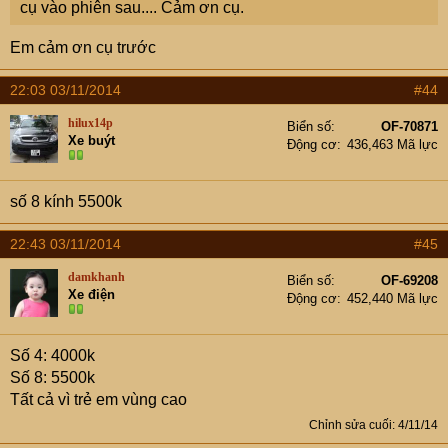
cụ vào phiên sau.... Cảm ơn cụ.
Em cảm ơn cụ trước
22:03 03/11/2014
#44
hilux14p
Biển số
OF-70871
Xe buýt
Động cơ
436,463 Mã lực
số 8 kính 5500k
22:43 03/11/2014
#45
damkhanh
Biển số
OF-69208
Xe điện
Động cơ
452,440 Mã lực
Số 4: 4000k
Số 8: 5500k
Tất cả vì trẻ em vùng cao
Chỉnh sửa cuối:
4/11/14