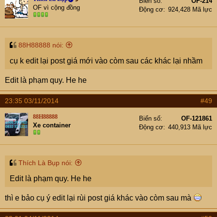
Biển số
OF-214
OF vì cộng đồng
Động cơ
924,428 Mã lực
88H88888 nói:
cụ k edit lại post giá mới vào còm sau các khác lại nhầm
Edit là phạm quy. He he
23:35 03/11/2014
#49
88H88888
Biển số
OF-121861
Xe container
Động cơ
440,913 Mã lực
Thích Là Bụp nói:
Edit là phạm quy. He he
thì e bảo cụ ý edit lại rùi post giá khác vào còm sau mà