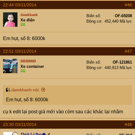
22:44 03/11/2014
#46
damkhanh
Biển số
OF-69208
Xe điện
Động cơ
452,440 Mã lực
Em hụt, số 8: 6000k
22:51 03/11/2014
#47
88H88888
Biển số
OF-121861
Xe container
Động cơ
440,913 Mã lực
damkhanh nói:
Em hụt, số 8: 6000k
cụ k edit lại post giá mới vào còm sau các khác lại nhầm
23:30 03/11/2014
#48
Thích Là Bụp