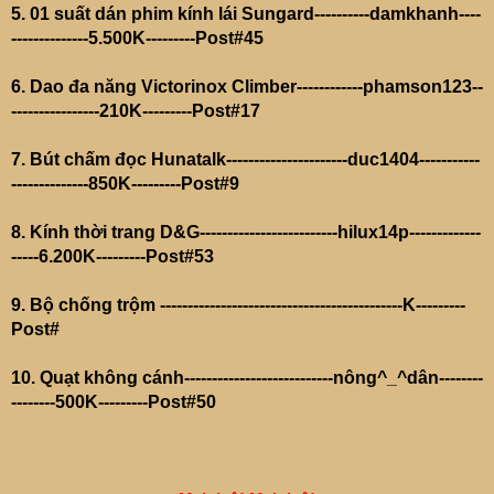
5. 01 suất dán phim kính lái Sungard----------damkhanh----
--------------5.500K---------Post#45
6. Dao đa năng Victorinox Climber------------phamson123--
----------------210K---------Post#17
7. Bút chấm đọc Hunatalk----------------------duc1404-----------
--------------850K---------Post#9
8. Kính thời trang D&G-------------------------hilux14p-------------
-----6.200K---------Post#53
9. Bộ chống trộm --------------------------------------------K---------
Post#
10. Quạt không cánh---------------------------nông^_^dân--------
--------500K---------Post#50