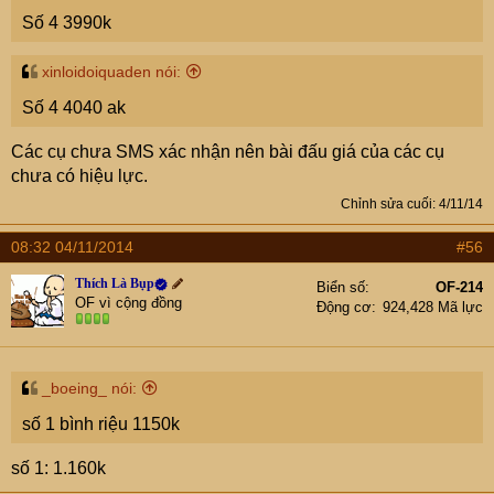
Số 4 3990k
xinloidoiquaden nói:
Số 4 4040 ak
Các cụ chưa SMS xác nhận nên bài đấu giá của các cụ
chưa có hiệu lực.
Chỉnh sửa cuối:
4/11/14
08:32 04/11/2014
#56
Thích Là Bụp
Biển số
OF-214
OF vì cộng đồng
Động cơ
924,428 Mã lực
_boeing_ nói:
số 1 bình riệu 1150k
số 1: 1.160k