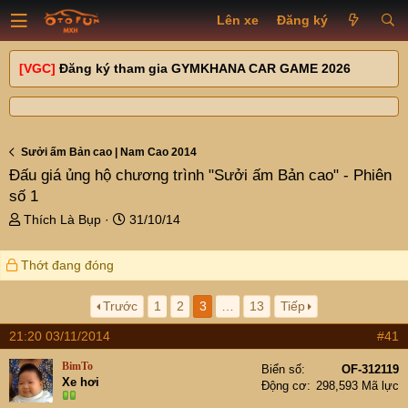
Lên xe
Đăng ký
[VGC]
Đăng ký tham gia GYMKHANA CAR GAME 2026
Sưởi ấm Bản cao | Nam Cao 2014
Đấu giá ủng hộ chương trình "Sưởi ấm Bản cao" - Phiên
số 1
T
N
Thích Là Bụp
31/10/14
h
g
r
à
Thớt đang đóng
e
y
a
g
d
ử
Trước
1
2
3
…
13
Tiếp
s
i
21:20 03/11/2014
#41
t
a
BimTo
Biển số
OF-312119
r
Xe hơi
Động cơ
298,593 Mã lực
t