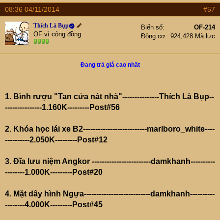
08:36 04/11/2014
#57
Thích Là Bụp
Biển số
OF-214
OF vì cộng đồng
Động cơ
924,428 Mã lực
Đang trả giá cao nhất
1. Bình rượu "Tan cửa nát nhà"---------------Thích Là Bụp--
---------------1.160K---------Post#56
2. Khóa học lái xe B2--------------------------marlboro_white----
----------2.050K---------Post#12
3. Đĩa lưu niệm Angkor ------------------------damkhanh----------
--------1.000K---------Post#20
4. Mặt dây hình Ngựa---------------------------damkhanh----------
--------4.000K---------Post#45