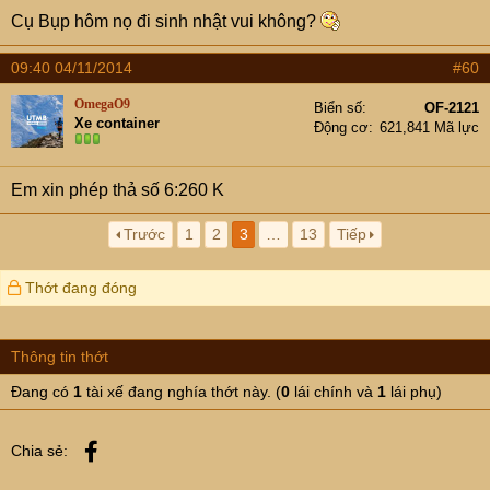
Cụ Bụp hôm nọ đi sinh nhật vui không?
09:40 04/11/2014
#60
OmegaO9
Biển số
OF-2121
Xe container
Động cơ
621,841 Mã lực
Em xin phép thả số 6:260 K
Trước
1
2
3
…
13
Tiếp
Thớt đang đóng
Thông tin thớt
Đang có
1
tài xế đang nghía thớt này. (
0
lái chính và
1
lái phụ)
Facebook
Chia sẻ: