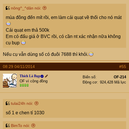
nông^_^dân nói:
mùa đông đến mít rồi, em làm cái quạt về thổi cho nó mát
Cái quạt em thả 500k
Em có đấu giá ở BVC rồi, có cần nt xác nhận nữa không
cụ bụp
Nếu cụ vẫn dùng số có đuôi 7688 thì khỏi.
08:29 04/11/2014
#55
Thích Là Bụp
Biển số
OF-214
OF vì cộng đồng
Động cơ
924,428 Mã lực
tulai24h nói:
số 1 e chen tí 1030
BimTo nói: