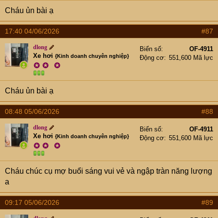
Cháu ủn bài ạ
17:40 04/06/2026
#87
dlong
Biển số
OF-4911
Xe hơi
{Kinh doanh chuyên nghiệp}
Động cơ
551,600 Mã lực
✪
✪
✪
Cháu ủn bài ạ
08:48 05/06/2026
#88
dlong
Biển số
OF-4911
Xe hơi
{Kinh doanh chuyên nghiệp}
Động cơ
551,600 Mã lực
✪
✪
✪
Cháu chúc cụ mợ buổi sáng vui vẻ và ngập tràn năng lượng
a
09:17 05/06/2026
#89