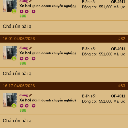
e
dlong
Biển số
OF-4911
r
Xe hơi
{Kinh doanh chuyên nghiệp}
Động cơ
551,600 Mã lực
✪
✪
✪
Cháu ủn bài ạ
16:01 04/06/2026
#82
dlong
Biển số
OF-4911
Xe hơi
{Kinh doanh chuyên nghiệp}
Động cơ
551,600 Mã lực
✪
✪
✪
Cháu ủn bài ạ
16:17 04/06/2026
#83
dlong
Biển số
OF-4911
Xe hơi
{Kinh doanh chuyên nghiệp}
Động cơ
551,600 Mã lực
✪
✪
✪
Cháu ủn bài ạ