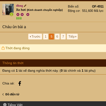
dlong
Biển số
OF-4911
Xe hơi
{Kinh doanh chuyên nghiệp}
Động cơ
551,600 Mã lực
✪
✪
✪
Cháu ủn bài ạ
Trước
1
5
6
7
Tiếp
Thớt đang đóng
Thông tin thớt
Đang có
1
tài xế đang nghía thớt này. (
0
lái chính và
1
lái phụ)
Facebook
Chia sẻ:
Đồ điện tử
Tiếng Việt