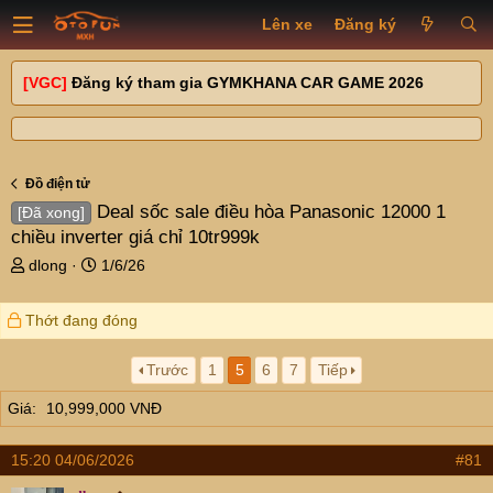
Lên xe
Đăng ký
[VGC]
Đăng ký tham gia GYMKHANA CAR GAME 2026
Đồ điện tử
Deal sốc sale điều hòa Panasonic 12000 1
[Đã xong]
chiều inverter giá chỉ 10tr999k
T
N
dlong
1/6/26
h
g
r
à
Thớt đang đóng
e
y
a
g
d
ử
Trước
1
5
6
7
Tiếp
s
i
Giá
10,999,000 VNĐ
t
a
r
15:20 04/06/2026
#81
t