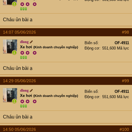
✪
✪
✪
Cháu ủn bài ạ
14:07 05/06/2026
#98
dlong
Biển số
OF-4911
Xe hơi
{Kinh doanh chuyên nghiệp}
Động cơ
551,600 Mã lực
✪
✪
✪
Cháu ủn bài ạ
14:29 05/06/2026
#99
dlong
Biển số
OF-4911
Xe hơi
{Kinh doanh chuyên nghiệp}
Động cơ
551,600 Mã lực
✪
✪
✪
Cháu ủn bài ạ
14:50 05/06/2026
#100