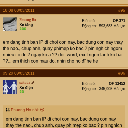
18:08 08/03/2011
#95
Phuong Ho
Biển số
OF-371
Xe tăng
Động cơ
593,683 Mã lực
em dang tinh ban IP di choi con nay, bac dung con nay thay
the nao., chup anh, quay phimẹp ko bac ? pin nghich ngom
nhieu co dc 2 ngay ko a ?? doc word, exel ngon lanh ko bac
??... em thich con mau do, nhin cho no đĩ he he
09:29 09/03/2011
#96
sakuda
Biển số
OF-13452
Xe điện
Động cơ
345,905 Mã lực
Phuong Ho nói:
em dang tinh ban IP di choi con nay, bac dung con nay
thay the nao., chup anh, quay phimẹp ko bac ? pin nghich