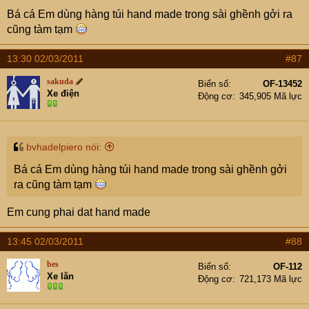
Bá cá Em dùng hàng túi hand made trong sài ghềnh gởi ra
cũng tàm tạm
13:30 02/03/2011
#87
sakuda
Biển số
OF-13452
Xe điện
Động cơ
345,905 Mã lực
bvhadelpiero nói:
Bá cá Em dùng hàng túi hand made trong sài ghềnh gởi
ra cũng tàm tạm
Em cung phai dat hand made
13:45 02/03/2011
#88
bes
Biển số
OF-112
Xe lăn
Động cơ
721,173 Mã lực