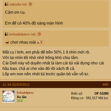
sakuda nói:
Cảm ơn cụ.
Em để có 40% độ sáng màn hình
bvhadelpiero nói:
chơi nhau roài
Mắt cụ í tinh, em phải để trên 50% 1 ít nhìn mới rõ.
Với lại nhìn tối nhờ nhờ trông khó chịu lắm.
Cái Dell này vô duyên nhất là làm cái túi vải đựng như cái
hầu bao, chả ai cho vào đó rồi xách đi cả.
Lốp em non nên nhét túi trước quần bò vẫn vô tư.
11:34 02/03/2011
#85
bvhadelpiero
Biển số
OF-51080
Xe lăn
Động cơ
581,517 Mã lực