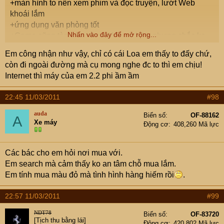
+màn hình to nên xem phim và đọc truyện, lướt Web
khoái lắm
+ứng dụng văn phòng tốt
Nhấn vào đây để mở rộng...
+Game cũng tàm tàm, (hơn Win mobile, nhưng chắc ko
bằng được Iphone)
Em công nhận như vậy, chỉ có cái Loa em thấy to đấy chứ,
+kho ứng dùng nhiều (voc rất đã)
còn đi ngoài đường mà cụ mong nghe đc to thì em chịu!
+pin kém lắm, nhiều lắm được hai ngày.
Internet thì máy của em 2.2 phi ầm ầm
+Em này vẫn đút được túi quần nên ko quá bất tiện khi
cầm theo.
22:45 11/03/2011
#98
+ copy dữ liêu dễ dàng
+Phụ kiện quá đắt đỏ, khó kiếm được phụ kiện thay thế.
auda
Biển số
OF-88162
A
Xe máy
+Sòng sánh được, nhưng ko biết tại bản Rom hay máy
Động cơ
408,260 Mã lực
mà loa nghe của em Dell của em hoi bé (trong phòng thi
bình thường,
nhưng đi ngoài đường ồn thì hơi bé.
Các bác cho em hỏi nơi mua với.
+web lướt tàm tạm, tốc độ xử lý bình thường (ko nhanh).
Em search mà cảm thấy ko an tâm chỗ mua lắm.
+Quay phim và chup ảnh xấu ko bằng HD2 (vì em đã
Em tính mua màu đỏ mà tình hình hàng hiếm rồi
.
từng dùng HD2 rồi)
22:57 11/03/2011
#99
Đấy là vài kinh nghiệm khi dùng Dell Streak của em
NDT78
Biển số
OF-83720
[Tịch thu bằng lái]
Động cơ
420,802 Mã lực