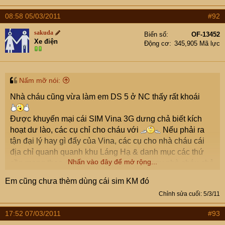
08:58 05/03/2011
#92
sakuda
Biển số
OF-13452
Xe điện
Động cơ
345,905 Mã lực
Nấm mỡ nói:
Nhà cháu cũng vừa làm em DS 5 ở NC thấy rất khoái
Được khuyến mại cái SIM Vina 3G dưng chả biết kích
hoạt dư lào, các cụ chỉ cho cháu với
Nếu phải ra
tận đại lý hay gì đấy của Vina, các cụ cho nhà cháu cái
địa chỉ quanh quanh khu Láng Hạ & danh mục các thứ
Nhấn vào đây để mở rộng...
cần mang theo để kích hoạt với ạ - xưa nay nhà cháu chả
dùng Vina nên không biết gì
Em cũng chưa thèm dùng cái sim KM đó
Tnx các cụ nhiều
Chỉnh sửa cuối:
5/3/11
17:52 07/03/2011
#93