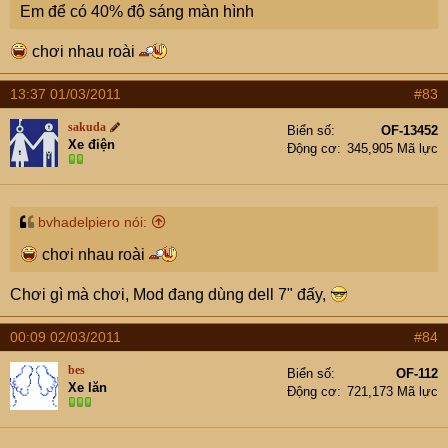
Em để có 40% độ sáng màn hình
chơi nhau roài
13:37 01/03/2011
#83
sakuda
Biển số
OF-13452
Xe điện
Động cơ
345,905 Mã lực
bvhadelpiero nói:
chơi nhau roài
Chơi gì mà chơi, Mod đang dùng dell 7" đấy,
00:09 02/03/2011
#84
bes
Biển số
OF-112
Xe lăn
Động cơ
721,173 Mã lực