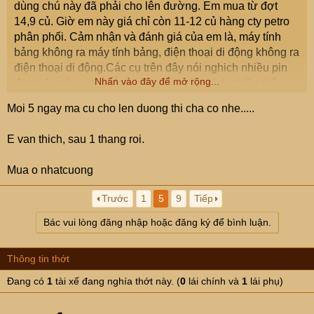
dùng chú này đã phải cho lên đường. Em mua từ đợt
14,9 củ. Giờ em này giá chỉ còn 11-12 củ hàng cty petro
phân phối. Cảm nhận và đánh giá của em là, máy tính
bảng không ra máy tính bảng, điện thoại di động không ra
điện thoại di động.Các cụ trên đây nói nghich nhiều pin
Nhấn vào đây để mở rộng...
được 1 ngày, em chẳng hiểu các cụ nghịch nhiều thế
nào, chứ em mà nghich nhiều được tầm 10 tiếng là gần
Moi 5 ngay ma cu cho len duong thi cha co nhe.....
hết rồi. Chỉ được cái khi đưa lên tai lắm ngừoi nhìn thôi
các cụ ạ.
E van thich, sau 1 thang roi.
Mua o nhatcuong
Trước
1
5
9
Tiếp
Bác vui lòng đăng nhập hoặc đăng ký để bình luận.
Thông tin thớt
Đang có
1
tài xế đang nghía thớt này. (
0
lái chính và
1
lái phụ)