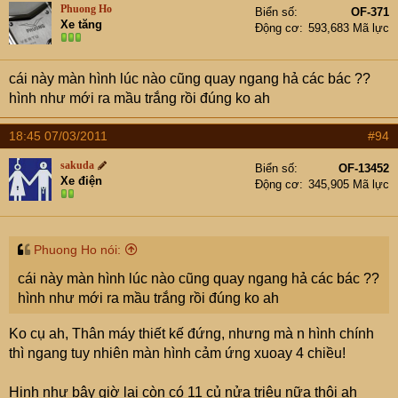
Phuong Ho
Biển số
OF-371
Xe tăng
Động cơ
593,683 Mã lực
cái này màn hình lúc nào cũng quay ngang hả các bác ??
hình như mới ra mầu trắng rồi đúng ko ah
18:45 07/03/2011
#94
sakuda
Biển số
OF-13452
Xe điện
Động cơ
345,905 Mã lực
Phuong Ho nói:
cái này màn hình lúc nào cũng quay ngang hả các bác ??
hình như mới ra mầu trắng rồi đúng ko ah
Ko cụ ah, Thân máy thiết kế đứng, nhưng mà n hình chính
thì ngang tuy nhiên màn hình cảm ứng xuoay 4 chiều!
Hinh như bây giờ lại còn có 11 củ nửa triệu nữa thôi ah