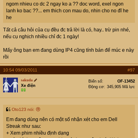
ngom nhieu co dc 2 ngay ko a ?? doc word, exel ngon
lanh ko bac ??... em thich con mau do, nhin cho no đĩ he
he
Tất cả câu hỏi của cụ đều đc trả lời là có, hay.. trừ pin nhé,
nếu cụ nghịch nhiều chỉ đc 1 ngày!
Mấy ông bạn em đang dùng IP4 cũng tính bán để múc e này
rồi
10:54 09/03/2011
#97
sakuda
Biển số
OF-13452
Xe điện
Động cơ
345,905 Mã lực
Oto123 nói:
Em đang dùng nên có một số nhận xét cho em Dell
Streak như sau:
+ Xem phim nhiều định dạng