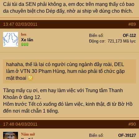
Cái túi da SEN phải không ạ, em đọc trên mạng thấy có bao
da chuyên biệt cho Dép đấy, nhờ ai ship về dùng cho thích.
13:47 02/03/2011
#89
bes
Biển số
OF-112
Xe lăn
Động cơ
721,173 Mã lực
hahaha, thế là lại có người cùng ngành đây roài, DEL
làm ở VTN 30 Phạm Hùng, hum nào phải tổ chức gặp
mặt thoai
Tầng mấy cụ ơi, em hay làm việc với Trung tâm Thanh
Khoản ở tầng 12.
Hôm trước Tết có xuống đó làm việc, kinh thật, đi từ Bờ Hồ
đến nơi mất chẵn 1 tiếng.
17:48 04/03/2011
#90
Nấm mỡ
Biển số
OF-39127