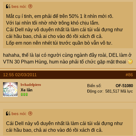
bes nói:
Mắt cụ í tinh, em phải để trên 50% 1 ít nhìn mới rõ.
Với lại nhìn tối nhờ nhờ trông khó chịu lắm.
Cái Dell này vô duyên nhất là làm cái túi vải đựng như
cái hầu bao, chả ai cho vào đó rồi xách đi cả.
Lốp em non nên nhét túi trước quần bò vẫn vô tư.
hahaha, thế là lại có người cùng ngành đây roài, DEL làm ở
VTN 30 Phạm Hùng, hum nào phải tổ chức gặp mặt thoai
12:55 02/03/2011
#86
bvhadelpiero
Biển số
OF-51080
Xe lăn
Động cơ
581,517 Mã lực
bes nói:
Cái Dell này vô duyên nhất là làm cái túi vải đựng như
cái hầu bao, chả ai cho vào đó rồi xách đi cả.