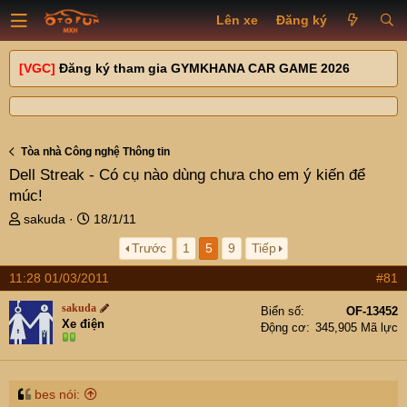
Lên xe
Đăng ký
[VGC]
Đăng ký tham gia GYMKHANA CAR GAME 2026
Tòa nhà Công nghệ Thông tin
Dell Streak - Có cụ nào dùng chưa cho em ý kiến để
múc!
T
N
sakuda
18/1/11
h
g
Trước
1
5
9
Tiếp
r
à
e
y
11:28 01/03/2011
#81
a
g
d
ử
sakuda
Biển số
OF-13452
s
i
Xe điện
Động cơ
345,905 Mã lực
t
a
r
t
bes nói: