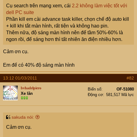
e
Cụ search trên mạng xem, cái
2.2 không làm việc tốt với
r
dell PC suite
Phần kill em cài advance task killer, chọn chế độ auto kill
+ kill khi tắt màn hình, rất tiện và không hao pin.
Thêm nữa, độ sáng màn hình nên để tầm 50%-60% là
ngon rồi, để sáng hơn thì tất nhiên ăn điện nhiều hơn.
Cảm ơn cụ.
Em để có 40% độ sáng màn hình
13:12 01/03/2011
#82
bvhadelpiero
Biển số
OF-51080
Xe lăn
Động cơ
581,517 Mã lực
sakuda nói:
Cảm ơn cụ.