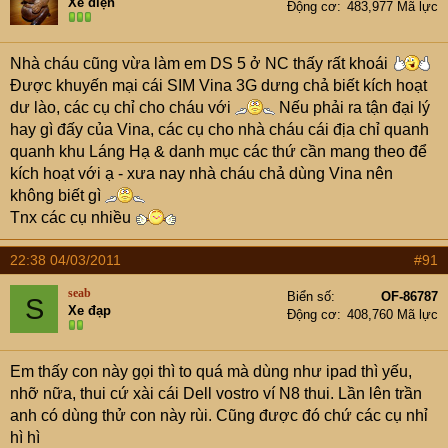
Xe điện
Động cơ
483,977 Mã lực
Nhà cháu cũng vừa làm em DS 5 ở NC thấy rất khoái
Được khuyến mại cái SIM Vina 3G dưng chả biết kích hoạt
dư lào, các cụ chỉ cho cháu với
Nếu phải ra tận đại lý
hay gì đấy của Vina, các cụ cho nhà cháu cái địa chỉ quanh
quanh khu Láng Hạ & danh mục các thứ cần mang theo để
kích hoạt với ạ - xưa nay nhà cháu chả dùng Vina nên
không biết gì
Tnx các cụ nhiều
22:38 04/03/2011
#91
seab
Biển số
OF-86787
S
Xe đạp
Động cơ
408,760 Mã lực
Em thấy con này gọi thì to quá mà dùng như ipad thì yếu,
nhỡ nữa, thui cứ xài cái Dell vostro ví N8 thui. Lần lên trần
anh có dùng thử con này rùi. Cũng được đó chứ các cụ nhỉ
hì hì