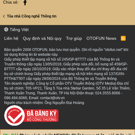
Facebook
Chia sẻ:
Tòa nhà Công nghệ Thông tin
Tiếng Việt
Liên hệ
Quy định và Nội quy
Trợ giúp
OTOFUN News
R
S
S
Bản quyền 2006 OTOFUN, bảo lưu mọi quyền. Ghi rõ nguồn "otofun.net" khi
sử dụng thông tin từ website này.
Giấy phép thiết lập mạng xã hội số 245/GP-BTTTT của Bộ Thông tin và
Truyền thông cấp ngày 13/05/2016; Giấy phép sửa đổi, bổ sung số 459/GP-
BTTTT cấp ngày 28/10/2019; Giấy xác nhận thay đổi địa chỉ thay đổi địa chỉ
trụ sở chính trong Giấy phép thiết lập mạng xã hội trên mạng số 137/GXN-
PTTH&TTĐT cấp ngày 28/06/2024 của Bộ Thông tin và Truyền thông.
Tên doanh nghiệp: Công ty Cổ phần OTV Truyền thông (OTV Media) Địa chỉ
trụ sở chính: T05-VP21, Tầng 5 Tòa nhà Stellar Garden, Số 35 Lê Văn Thiêm,
Thanh Xuân Trung, Thanh Xuân, TP Hà Nội Điện thoại: 024.3555.8066 -
096.494.6066; Email: contact@otv.vn
Người chịu trách nhiệm: Ông Nguyễn Đại Hoàng.