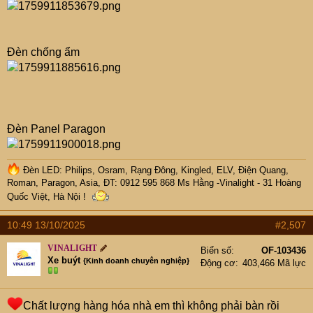
Đèn chống ẩm
Đèn Panel Paragon
Đèn LED: Philips, Osram, Rạng Đông, Kingled, ELV, Điện Quang,
Roman, Paragon, Asia, ĐT: 0912 595 868 Ms Hằng -Vinalight - 31 Hoàng
Quốc Việt, Hà Nội !
10:49 13/10/2025
#2,507
VINALIGHT
Biển số
OF-103436
Xe buýt
{Kinh doanh chuyên nghiệp}
Động cơ
403,466 Mã lực
Chất lượng hàng hóa nhà em thì không phải bàn rồi