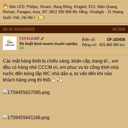
Đèn LED: Philips, Osram, Rạng Đông, Kingled, ELV, Điện Quang,
Roman, Paragon, Asia, ĐT: 0912 595 868 Ms Hằng -Vinalight - 31 Hoàng
Quốc Việt, Hà Nội !
08:44 03/10/2025
#2,504
VINALIGHT
Biển số
OF-103436
Xe buýt
{Kinh doanh chuyên nghiệp}
Động cơ
403,466 Mã lực
Các mặt hàng thiết bị chiếu sáng, khẩn cấp, trang trí... em
đều có hàng nhé CCCM ơi, em phục vụ từ công trình nhà
nước đến bóng lắp WC nhà dân ạ, tư vấn đến khi nào
khách hàng ưng thì thôi