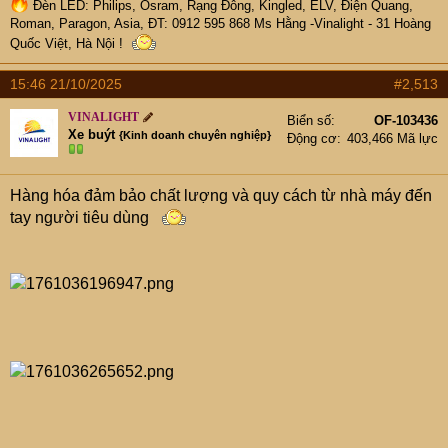
Đèn LED: Philips, Osram, Rạng Đông, Kingled, ELV, Điện Quang,
Roman, Paragon, Asia, ĐT: 0912 595 868 Ms Hằng -Vinalight - 31 Hoàng
Quốc Việt, Hà Nội !
15:46 21/10/2025
#2,513
VINALIGHT
Biển số
OF-103436
Xe buýt
{Kinh doanh chuyên nghiệp}
Động cơ
403,466 Mã lực
Hàng hóa đảm bảo chất lượng và quy cách từ nhà máy đến
tay người tiêu dùng