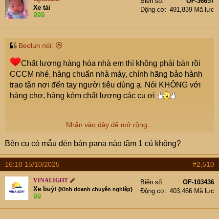
Biển số
OF-36657
Xe tải
Động cơ
491,839 Mã lực
Beolun nói:
Chất lượng hàng hóa nhà em thì không phải bàn rồi
CCCM nhé, hàng chuẩn nhà máy, chính hãng bảo hành
trao tận nơi đến tay người tiêu dùng ạ. Nói KHÔNG với
hàng chợ, hàng kém chất lượng các cụ ơi
Nhấn vào đây để mở rộng...
View attachment 9343219
Bên cụ có mẫu đèn bàn pana nào tầm 1 củ không?
View attachment 9343220
16:10 15/10/2025
#2,510
VINALIGHT
Biển số
OF-103436
Xe buýt
{Kinh doanh chuyên nghiệp}
Động cơ
403,466 Mã lực
View attachment 9343221