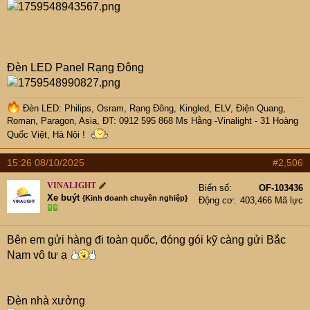
Đèn LED Panel Rạng Đông
Đèn LED: Philips, Osram, Rạng Đông, Kingled, ELV, Điện Quang,
Roman, Paragon, Asia, ĐT: 0912 595 868 Ms Hằng -Vinalight - 31 Hoàng
Quốc Việt, Hà Nội !
15:26 08/10/2025
#2,506
VINALIGHT
Biển số
OF-103436
Xe buýt
{Kinh doanh chuyên nghiệp}
Động cơ
403,466 Mã lực
Bên em gửi hàng đi toàn quốc, đóng gói kỹ càng gửi Bắc
Nam vô tư ạ
Đèn nhà xưởng