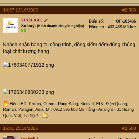
14:37 13/10/2025
#2,508
VINALIGHT
Biển số
OF-103436
Xe buýt
{Kinh doanh chuyên nghiệp}
Động cơ
403,466 Mã lực
Khách nhận hàng tại công trình, đồng kiểm đếm đúng chủng
loại chất lượng hàng
Đèn LED: Philips, Osram, Rạng Đông, Kingled, ELV, Điện Quang,
Roman, Paragon, Asia, ĐT: 0912 595 868 Ms Hằng -Vinalight - 31 Hoàng
Quốc Việt, Hà Nội !
16:01 15/10/2025
#2,509
tapchoiBB