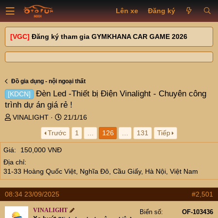
Lên xe
Đăng ký
[VGC]
Đăng ký tham gia GYMKHANA CAR GAME 2026
Đồ gia dụng - nội ngoại thất
Đèn Led -Thiết bị Điện Vinalight - Chuyên công
[KDCN]
trình dự án giá rẻ !
T
N
VINALIGHT
21/1/16
h
g
Trước
1
…
126
…
131
Tiếp
r
à
e
y
Giá
150,000 VNĐ
a
g
Địa chỉ
d
ử
31-33 Hoàng Quốc Việt, Nghĩa Đô, Cầu Giấy, Hà Nội, Việt Nam
s
i
t
a
08:34 23/09/2025
#2,501
r
t
VINALIGHT
Biển số
OF-103436