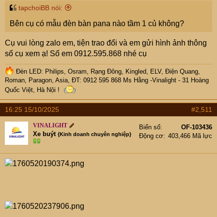
tapchoiBB nói:
Bên cụ có mẫu đèn bàn pana nào tầm 1 củ không?
View attachment 9343222
Cụ vui lòng zalo em, tiện trao đổi và em gửi hình ảnh thông
số cụ xem ạ! Số em 0912.595.868 nhé cụ
Đèn LED: Philips, Osram, Rạng Đông, Kingled, ELV, Điện Quang,
Roman, Paragon, Asia, ĐT: 0912 595 868 Ms Hằng -Vinalight - 31 Hoàng
Quốc Việt, Hà Nội !
16:25 15/10/2025
#2,511
VINALIGHT
Biển số
OF-103436
Xe buýt
{Kinh doanh chuyên nghiệp}
Động cơ
403,466 Mã lực