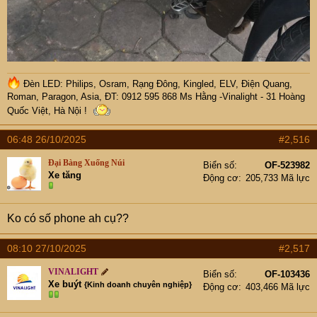
Đèn LED: Philips, Osram, Rạng Đông, Kingled, ELV, Điện Quang,
Roman, Paragon, Asia, ĐT: 0912 595 868 Ms Hằng -Vinalight - 31 Hoàng
Quốc Việt, Hà Nội !
06:48 26/10/2025
#2,516
Đại Bàng Xuống Núi
Biển số
OF-523982
Xe tăng
Động cơ
205,733 Mã lực
Ko có số phone ah cụ??
08:10 27/10/2025
#2,517
VINALIGHT
Biển số
OF-103436
Xe buýt
{Kinh doanh chuyên nghiệp}
Động cơ
403,466 Mã lực