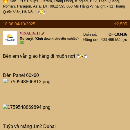
Đèn LED: Philips, Osram, Rạng Đông, Kingled, ELV, Điện Quang,
Roman, Paragon, Asia, ĐT: 0912 595 868 Ms Hằng -Vinalight - 31 Hoàng
Quốc Việt, Hà Nội !
10:36 04/10/2025
#2,505
VINALIGHT
Biển số
OF-103436
Xe buýt
{Kinh doanh chuyên nghiệp}
Động cơ
403,466 Mã lực
Bên em vẫn giao hàng đi muôn nơi
Đèn Panel 60x60
Tuýp và máng 1m2 Duhal