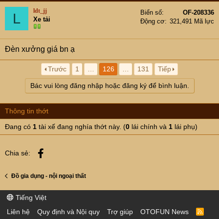
ldt_jj
Biển số
OF-208336
L
Xe tải
Động cơ
321,491 Mã lực
Đèn xưởng giá bn ạ
Trước
1
…
126
…
131
Tiếp
Bác vui lòng đăng nhập hoặc đăng ký để bình luận.
Thông tin thớt
Đang có
1
tài xế đang nghía thớt này. (
0
lái chính và
1
lái phụ)
Facebook
Chia sẻ:
Đồ gia dụng - nội ngoại thất
Tiếng Việt
Liên hệ
Quy định và Nội quy
Trợ giúp
OTOFUN News
R