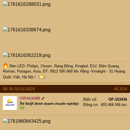
Đèn LED: Philips, Osram, Rạng Đông, Kingled, ELV, Điện Quang,
Roman, Paragon, Asia, ĐT: 0912 595 868 Ms Hằng -Vinalight - 31 Hoàng
Quốc Việt, Hà Nội !
08:36 01/11/2025
#2,519
VINALIGHT
Biển số
OF-103436
Xe buýt
{Kinh doanh chuyên nghiệp}
Động cơ
403,466 Mã lực