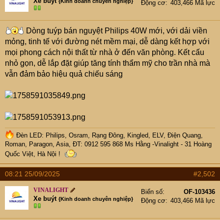
e
Xe buýt
{Kinh doanh chuyên nghiệp}
Động cơ
403,466 Mã lực
r
Dòng tuýp bán nguyệt Philips 40W mới, với dải viền
mỏng, tinh tế với đường nét mềm mại, dễ dàng kết hợp với
mọi phong cách nội thất từ nhà ở đến văn phòng. Kết cấu
nhỏ gọn, dễ lắp đặt giúp tăng tính thẩm mỹ cho trần nhà mà
vẫn đảm bảo hiệu quả chiếu sáng
Đèn LED: Philips, Osram, Rạng Đông, Kingled, ELV, Điện Quang,
Roman, Paragon, Asia, ĐT: 0912 595 868 Ms Hằng -Vinalight - 31 Hoàng
Quốc Việt, Hà Nội !
08:21 25/09/2025
#2,502
VINALIGHT
Biển số
OF-103436
Xe buýt
{Kinh doanh chuyên nghiệp}
Động cơ
403,466 Mã lực