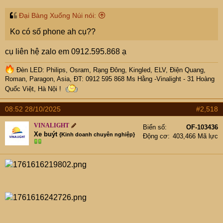
Đại Bàng Xuống Núi nói:
Ko có số phone ah cụ??
cụ liên hệ zalo em 0912.595.868 ạ
Đèn LED: Philips, Osram, Rạng Đông, Kingled, ELV, Điện Quang,
Roman, Paragon, Asia, ĐT: 0912 595 868 Ms Hằng -Vinalight - 31 Hoàng
Quốc Việt, Hà Nội !
08:52 28/10/2025
#2,518
VINALIGHT
Biển số
OF-103436
Xe buýt
{Kinh doanh chuyên nghiệp}
Động cơ
403,466 Mã lực