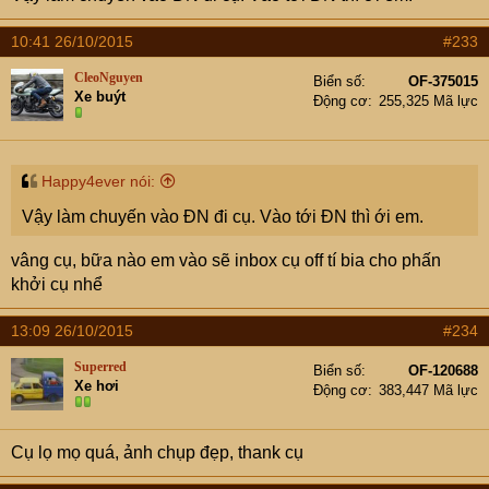
10:41 26/10/2015
#233
CleoNguyen
Biển số
OF-375015
Xe buýt
Động cơ
255,325 Mã lực
Happy4ever nói:
Vậy làm chuyến vào ĐN đi cụ. Vào tới ĐN thì ới em.
vâng cụ, bữa nào em vào sẽ inbox cụ off tí bia cho phấn
khởi cụ nhể
13:09 26/10/2015
#234
Superred
Biển số
OF-120688
Xe hơi
Động cơ
383,447 Mã lực
Cụ lọ mọ quá, ảnh chụp đẹp, thank cụ