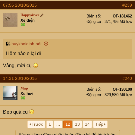
07:56 28/10/2015
#239
Happy4ever
Biển số
OF-181462
Xe điện
Động cơ
371,796 Mã lực
huykhoidinh nói:
Hôm nào e lại đi
Vâng, mời cụ
14:31 28/10/2015
#240
Mup
Biển số
OF-193100
Xe hơi
Động cơ
329,580 Mã lực
Đẹp quá cụ
Trước
1
…
12
13
14
Tiếp
Bác vui lòng đăng nhập hoặc đăng ký để bình luận.