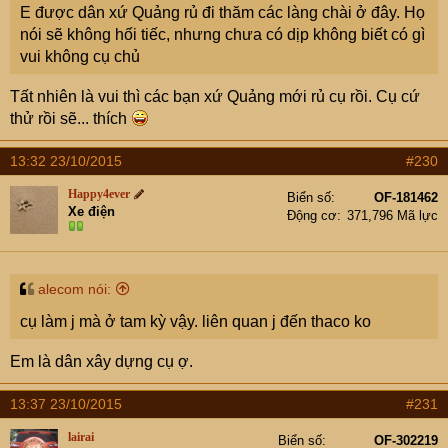
E được dân xứ Quảng rủ đi thăm các làng chài ở đây. Họ
nói sẽ không hối tiếc, nhưng chưa có dịp không biết có gì
vui không cụ chủ
Tất nhiên là vui thì các bạn xứ Quảng mới rủ cụ rồi. Cụ cứ
thử rồi sẽ... thích
13:32 23/10/2015
#230
Happy4ever
Biển số
OF-181462
Xe điện
Động cơ
371,796 Mã lực
alecom nói:
cụ làm j mà ở tam kỳ vậy. liên quan j đến thaco ko
Em là dân xây dựng cụ ợ.
13:37 23/10/2015
#231
lairai
Biển số
OF-302219