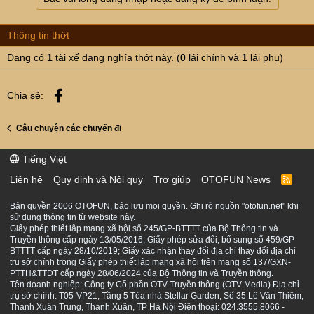
Thông tin thớt
Đang có
1
tài xế đang nghía thớt này. (
0
lái chính và
1
lái phụ)
Facebook
Chia sẻ:
Câu chuyện các chuyến đi
Tiếng Việt
Liên hệ
Quy định và Nội quy
Trợ giúp
OTOFUN News
R
S
S
Bản quyền 2006 OTOFUN, bảo lưu mọi quyền. Ghi rõ nguồn "otofun.net" khi
sử dụng thông tin từ website này.
Giấy phép thiết lập mạng xã hội số 245/GP-BTTTT của Bộ Thông tin và
Truyền thông cấp ngày 13/05/2016; Giấy phép sửa đổi, bổ sung số 459/GP-
BTTTT cấp ngày 28/10/2019; Giấy xác nhận thay đổi địa chỉ thay đổi địa chỉ
trụ sở chính trong Giấy phép thiết lập mạng xã hội trên mạng số 137/GXN-
PTTH&TTĐT cấp ngày 28/06/2024 của Bộ Thông tin và Truyền thông.
Tên doanh nghiệp: Công ty Cổ phần OTV Truyền thông (OTV Media) Địa chỉ
trụ sở chính: T05-VP21, Tầng 5 Tòa nhà Stellar Garden, Số 35 Lê Văn Thiêm,
Thanh Xuân Trung, Thanh Xuân, TP Hà Nội Điện thoại: 024.3555.8066 -