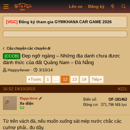
Lên xe
Đăng ký
[VGC]
Đăng ký tham gia GYMKHANA CAR GAME 2026
Câu chuyện các chuyến đi
Đẹp ngỡ ngàng – Những địa danh chưa được
[CCCĐ]
đánh thức của đất Quảng Nam – Đà Nẵng
T
N
Happy4ever
3/10/14
h
g
Trước
1
…
12
13
14
Tiếp
r
à
e
y
16:52 19/10/2015
#221
a
g
d
ử
Happy4ever
Biển số
OF-181462
s
i
Xe điện
Động cơ
371,796 Mã lực
t
a
r
Từ trên vách đá, nếu muốn xuống sát mép nước chắc các
t
cụ/mợ phải.. đu dây.