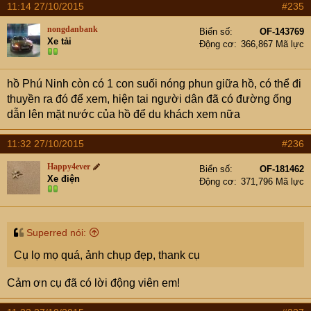
11:14 27/10/2015
#235
nongdanbank
Biển số
OF-143769
Xe tải
Động cơ
366,867 Mã lực
hồ Phú Ninh còn có 1 con suối nóng phun giữa hồ, có thể đi
thuyền ra đó để xem, hiện tai người dân đã có đường ống
dẫn lên mặt nước của hồ để du khách xem nữa
11:32 27/10/2015
#236
Happy4ever
Biển số
OF-181462
Xe điện
Động cơ
371,796 Mã lực
Superred nói:
Cụ lọ mọ quá, ảnh chụp đẹp, thank cụ
Cảm ơn cụ đã có lời động viên em!