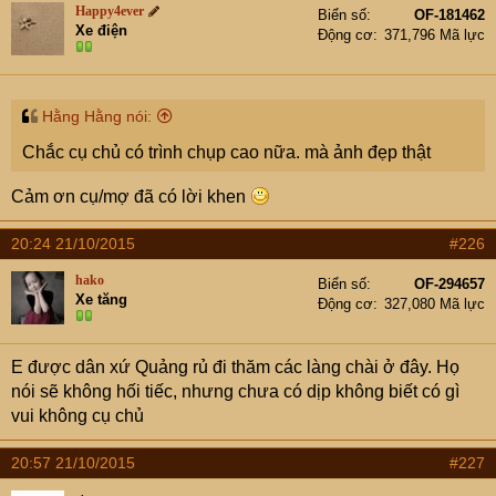
Happy4ever
Biển số
OF-181462
Xe điện
Động cơ
371,796 Mã lực
Hằng Hằng nói:
Chắc cụ chủ có trình chụp cao nữa. mà ảnh đẹp thật
Cảm ơn cụ/mợ đã có lời khen
20:24 21/10/2015
#226
hako
Biển số
OF-294657
Xe tăng
Động cơ
327,080 Mã lực
E được dân xứ Quảng rủ đi thăm các làng chài ở đây. Họ
nói sẽ không hối tiếc, nhưng chưa có dịp không biết có gì
vui không cụ chủ
20:57 21/10/2015
#227