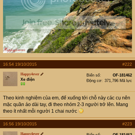
16:54 19/10/2015
#222
Happy4ever
Biển số
OF-181462
Xe điện
Động cơ
371,796 Mã lực
Theo kinh nghiệm của em, để xuống tới chỗ này các cụ nên
mặc quần áo dài tay, đi theo nhóm 2-3 người trở lên. Mang
theo ít nhất mỗi người 1 chai nước
16:56 19/10/2015
#223
Happy4ever
Biển số
OF-181462