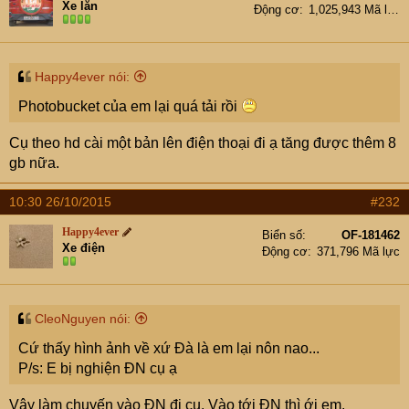
Xe lăn
Động cơ
1,025,943 Mã lực
Happy4ever nói:
Photobucket của em lại quá tải rồi
Cụ theo hd cài một bản lên điện thoại đi ạ tăng được thêm 8
gb nữa.
10:30 26/10/2015
#232
Happy4ever
Biển số
OF-181462
Xe điện
Động cơ
371,796 Mã lực
CleoNguyen nói:
Cứ thấy hình ảnh về xứ Đà là em lại nôn nao...
P/s: E bị nghiện ĐN cụ ạ
Vậy làm chuyến vào ĐN đi cụ. Vào tới ĐN thì ới em.