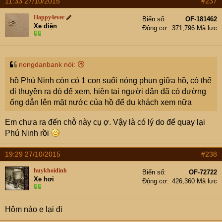
11:33 27/10/2015
#237
Happy4ever
Biển số
OF-181462
Xe điện
Động cơ
371,796 Mã lực
nongdanbank nói:
hồ Phú Ninh còn có 1 con suối nóng phun giữa hồ, có thể
đi thuyền ra đó để xem, hiện tai người dân đã có đường
ống dẫn lên mặt nước của hồ để du khách xem nữa
Em chưa ra đến chỗ này cụ ợ. Vậy là có lý do để quay lại
Phú Ninh rồi
19:29 27/10/2015
#238
huykhoidinh
Biển số
OF-72722
Xe hơi
Động cơ
426,360 Mã lực
Hôm nào e lại đi