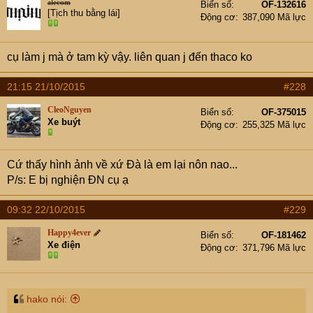
alecom
Biển số
OF-132616
[Tịch thu bằng lái]
Động cơ
387,090 Mã lực
cụ làm j mà ở tam kỳ vậy. liên quan j đến thaco ko
21:15 21/10/2015
#228
CleoNguyen
Biển số
OF-375015
Xe buýt
Động cơ
255,325 Mã lực
Cứ thấy hình ảnh về xứ Đà là em lại nôn nao...
P/s: E bị nghiện ĐN cụ ạ
09:32 22/10/2015
#229
Happy4ever
Biển số
OF-181462
Xe điện
Động cơ
371,796 Mã lực
hako nói: