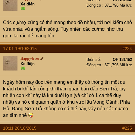
Xe điện
Động cơ
371,796 Mã lực
Các cụ/mợ cũng có thể mang theo đồ nhậu, tới nơi kiếm chỗ
vừa nhậu vừa ngắm sóng. Tuy nhiên các cụ/mợ nhớ thu
gom lại rác để mang lên.
17:01 19/10/2015
#224
Happy4ever
Biển số
OF-181462
Xe điện
Động cơ
371,796 Mã lực
Ngày hôm nay đọc trên mạng em thấy có thông tin một du
khách bị khỉ tấn công khi thăm quan bán đảo Sơn Trà, tuy
nhiên con khỉ này là khỉ đuôi lợn (và chỉ có 1 cá thể duy
nhất) và nó chỉ quanh quẩn ở khu vực lầu Vọng Cảnh. Phía
Hải Đăng Sơn Trà không có cá thể này, vậy nên các cụ/mợ
an tâm nhé
10:11 20/10/2015
#225