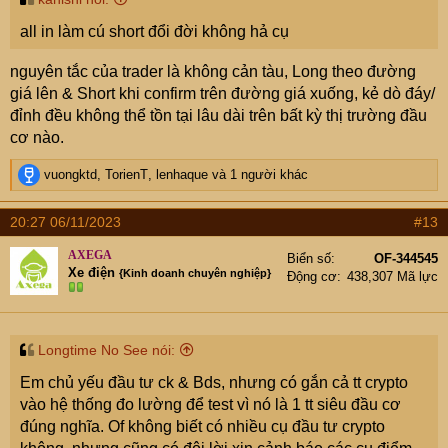
all in làm cú short đổi đời không hả cụ
nguyên tắc của trader là không cản tàu, Long theo đường
giá lên & Short khi confirm trên đường giá xuống, kẻ dò đáy/
đỉnh đều không thể tồn tại lâu dài trên bất kỳ thị trường đầu
cơ nào.
R
vuongktd
,
TorienT
,
lenhaque
và 1 người khác
e
a
20:27 06/11/2023
#13
c
t
AXEGA
Biển số
OF-344545
i
Xe điện
{Kinh doanh chuyên nghiệp}
Động cơ
438,307 Mã lực
o
n
s
:
Longtime No See nói:
Em chủ yếu đầu tư ck & Bds, nhưng có gắn cả tt crypto
vào hệ thống đo lường để test vì nó là 1 tt siêu đầu cơ
đúng nghĩa. Of không biết có nhiều cụ đầu tư crypto