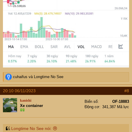
R
cuhaifus
và
Longtime No See
e
a
20:10 06/11/2023
#8
c
t
kanishi
Biển số
OF-18883
i
Xe container
Động cơ
341,387 Mã lực
o
n
s
:
Longtime No See nói: