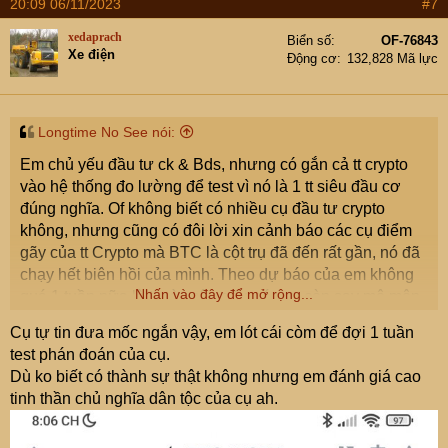
20:09 06/11/2023
#7
xedaprach
Biển số
OF-76843
Xe điện
Động cơ
132,828 Mã lực
Longtime No See nói:
Em chủ yếu đầu tư ck & Bds, nhưng có gắn cả tt crypto
vào hệ thống đo lường để test vì nó là 1 tt siêu đầu cơ
đúng nghĩa. Of không biết có nhiều cụ đầu tư crypto
không, nhưng cũng có đôi lời xin cảnh báo các cụ điểm
gãy của tt Crypto mà BTC là cột trụ đã đến rất gần, nó đã
chạy hết biên hồi của mình. Theo dự báo của em không
Nhấn vào đây để mở rộng...
quá 1 tuần nữa là tt này sập gãy, các cụ còn say mê môn
này nên xem xét rút lui tránh trường hợp đáng tiếc lại tiền
Cụ tự tin đưa mốc ngắn vậy, em lót cái còm để đợi 1 tuần
chảy ra sàn nước ngoài thì khổ.
test phán đoán của cụ.
Thân!
Dù ko biết có thành sự thật không nhưng em đánh giá cao
tinh thần chủ nghĩa dân tộc của cụ ah.