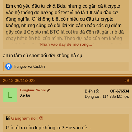
Em chủ yếu đầu tư ck & Bds, nhưng có gắn cả tt crypto
vào hệ thống đo lường để test vì nó là 1 tt siêu đầu cơ
đúng nghĩa. Of không biết có nhiều cụ đầu tư crypto
không, nhưng cũng có đôi lời xin cảnh báo các cụ điểm
gãy của tt Crypto mà BTC là cột trụ đã đến rất gần, nó đã
chạy hết biên hồi của mình. Theo dự báo của em không
Nhấn vào đây để mở rộng...
quá 1 tuần nữa là tt này sập gãy, các cụ còn say mê môn
này nên xem xét rút lui tránh trường hợp đáng tiếc lại tiền
all in làm cú short đổi đời không hả cụ
chảy ra sàn nước ngoài thì khổ.
Thân!
R
Trungpv
và
Cu.Bin
e
a
20:13 06/11/2023
#9
c
t
Longtime No See
Biển số
OF-676534
L
i
Xe tải
Động cơ
114,785 Mã lực
o
n
s
:
Gangnam nói:
Giò rút ra còn kịp không cụ? Sợ vẫn đẻ...