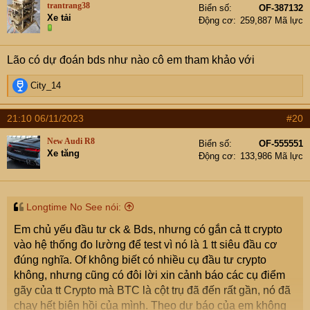
trantrang38
Biển số
OF-387132
i
Xe tải
Động cơ
259,887 Mã lực
o
n
s
Lão có dự đoán bds như nào cô em tham khảo với
:
R
City_14
e
a
21:10 06/11/2023
#20
c
t
New Audi R8
Biển số
OF-555551
i
Xe tăng
Động cơ
133,986 Mã lực
o
n
s
:
Longtime No See nói:
Em chủ yếu đầu tư ck & Bds, nhưng có gắn cả tt crypto
vào hệ thống đo lường để test vì nó là 1 tt siêu đầu cơ
đúng nghĩa. Of không biết có nhiều cụ đầu tư crypto
không, nhưng cũng có đôi lời xin cảnh báo các cụ điểm
gãy của tt Crypto mà BTC là cột trụ đã đến rất gần, nó đã
chạy hết biên hồi của mình. Theo dự báo của em không