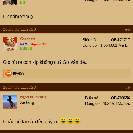
E chấm xem ạ
20:03 06/11/2023
#5
Gangnam
Biển số
OF-171717
Người OF
Vũ Trụ
Động cơ
1,564,801 Mã lực
Giò rút ra còn kịp không cụ? Sợ vẫn đẻ...
R
juve99
e
a
20:04 06/11/2023
#6
c
t
NgaoDuThiênHạ
Biển số
OF-709656
i
Xe tăng
Động cơ
102,973 Mã lực
o
n
s
:
Chắc nó lại sắp lên đấy cụ