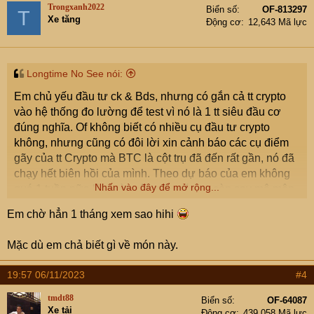
t
Trongxanh2022
Biển số
OF-813297
T
i
Xe tăng
Động cơ
12,643 Mã lực
o
n
s
:
Longtime No See nói:
Em chủ yếu đầu tư ck & Bds, nhưng có gắn cả tt crypto
vào hệ thống đo lường để test vì nó là 1 tt siêu đầu cơ
đúng nghĩa. Of không biết có nhiều cụ đầu tư crypto
không, nhưng cũng có đôi lời xin cảnh báo các cụ điểm
gãy của tt Crypto mà BTC là cột trụ đã đến rất gần, nó đã
chạy hết biên hồi của mình. Theo dự báo của em không
Nhấn vào đây để mở rộng...
quá 1 tuần nữa là tt này sập gãy, các cụ còn say mê môn
này nên xem xét rút lui tránh trường hợp đáng tiếc lại tiền
Em chờ hẳn 1 tháng xem sao hihi
chảy ra sàn nước ngoài thì khổ.
Thân!
Mặc dù em chả biết gì về món này.
19:57 06/11/2023
#4
tmdt88
Biển số
OF-64087
Xe tải
Động cơ
439,058 Mã lực