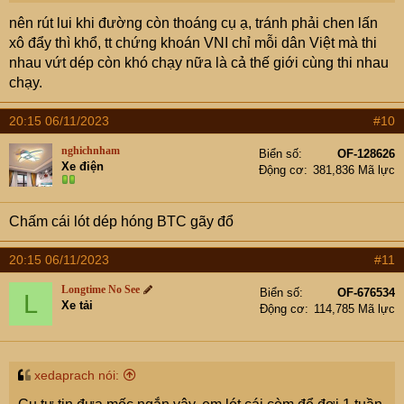
nên rút lui khi đường còn thoáng cụ ạ, tránh phải chen lấn
xô đẩy thì khổ, tt chứng khoán VNI chỉ mỗi dân Việt mà thi
nhau vứt dép còn khó chạy nữa là cả thế giới cùng thi nhau
chạy.
20:15 06/11/2023
#10
nghichnham
Biển số
OF-128626
Xe điện
Động cơ
381,836 Mã lực
Chấm cái lót dép hóng BTC gãy đổ
20:15 06/11/2023
#11
Longtime No See
Biển số
OF-676534
L
Xe tải
Động cơ
114,785 Mã lực
xedaprach nói: