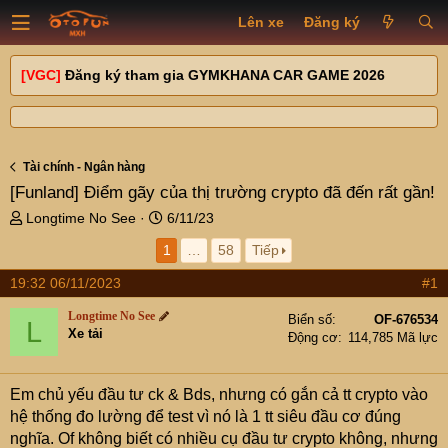
Lên xe
Đăng ký
[VGC]
Đăng ký tham gia GYMKHANA CAR GAME 2026
Tài chính - Ngân hàng
[Funland]
Điểm gãy của thị trường crypto đã đến rất gần!
T
N
Longtime No See
6/11/23
h
g
1
…
58
Tiếp
r
à
e
y
19:32 06/11/2023
#1
a
g
d
ử
Longtime No See
Biển số
OF-676534
L
s
i
Xe tải
Động cơ
114,785 Mã lực
t
a
r
Em chủ yếu đầu tư ck & Bds, nhưng có gắn cả tt crypto vào
t
hệ thống đo lường để test vì nó là 1 tt siêu đầu cơ đúng
e
nghĩa. Of không biết có nhiều cụ đầu tư crypto không, nhưng
r