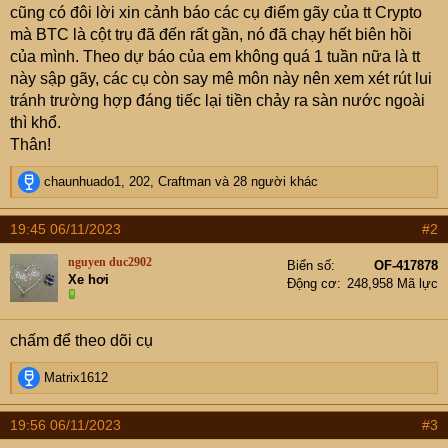
cũng có đôi lời xin cảnh báo các cụ điểm gãy của tt Crypto
mà BTC là cột trụ đã đến rất gần, nó đã chạy hết biên hồi
của mình. Theo dự báo của em không quá 1 tuần nữa là tt
này sập gãy, các cụ còn say mê môn này nên xem xét rút lui
tránh trường hợp đáng tiếc lại tiền chảy ra sàn nước ngoài
thì khổ.
Thân!
R
chaunhuado1
,
202
,
Craftman
và 28 người khác
e
a
19:45 06/11/2023
#2
c
t
nguyen duc2902
Biển số
OF-417878
i
Xe hơi
Động cơ
248,958 Mã lực
o
n
s
chấm để theo dõi cụ
:
R
Matrix1612
e
a
19:56 06/11/2023
#3
c