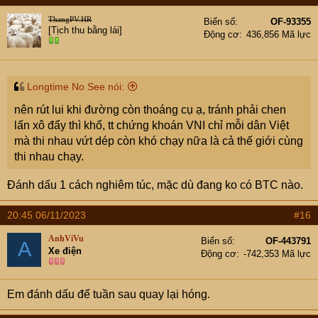
t
ThangPV.HR
Biển số
OF-93355
i
[Tịch thu bằng lái]
Động cơ
436,856 Mã lực
o
n
s
:
Longtime No See nói:
nên rút lui khi đường còn thoáng cụ ạ, tránh phải chen
lấn xô đẩy thì khổ, tt chứng khoán VNI chỉ mỗi dân Việt
mà thi nhau vứt dép còn khó chạy nữa là cả thế giới cùng
thi nhau chạy.
Đánh dấu 1 cách nghiêm túc, mặc dù đang ko có BTC nào.
20:45 06/11/2023
#16
AnhViVu
Biển số
OF-443791
A
Xe điện
Động cơ
-742,353 Mã lực
Em đánh dấu để tuần sau quay lại hóng.