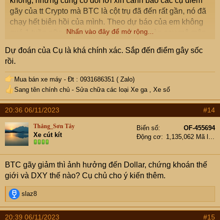
không, nhưng cũng có đôi lời xin cảnh báo các cụ điểm
gãy của tt Crypto mà BTC là cột trụ đã đến rất gần, nó đã
chạy hết biên hồi của mình. Theo dự báo của em không
Nhấn vào đây để mở rộng...
quá 1 tuần nữa là tt này sập gãy, các cụ còn say mê môn
này nên xem xét rút lui tránh trường hợp đáng tiếc lại tiền
Dự đoán của Cụ là khá chính xác. Sắp đến điểm gây sốc
chảy ra sàn nước ngoài thì khổ.
rồi.
Thân!
Mua bán xe máy - Đt : 0931686351 ( Zalo)
Sang tên chính chủ - Sửa chữa các loại Xe ga , Xe số
20:36 06/11/2023
#14
Thắng_Sơn Tây
Biển số
OF-455694
Xe cút kít
Động cơ
1,135,062 Mã lực
BTC gãy giảm thì ảnh hưởng đến Dollar, chứng khoán thế
giới và DXY thế nào? Cụ chủ cho ý kiến thêm.
R
slaz8
e
a
20:39 06/11/2023
#15
c