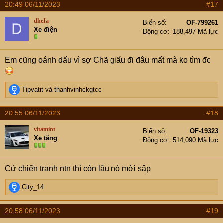
20:49 06/11/2023
#17
dheIa
Biển số
OF-799261
Xe điện
Động cơ
188,497 Mã lực
Em cũng oánh dấu vì sợ Chã giấu đi đâu mất mà ko tìm đc
R
Tipvatit
và
thanhvinhckgtcc
e
a
20:55 06/11/2023
#18
c
t
vitamint
Biển số
OF-19323
i
Xe tăng
Động cơ
514,090 Mã lực
o
n
s
Cứ chiến tranh ntn thì còn lâu nó mới sập
:
R
City_14
e
a
20:58 06/11/2023
#19
c
t