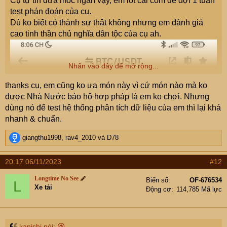
Cụ tự tin đưa mốc ngắn vậy, em lót cái còm để đợi 1 tuần
test phán đoán của cụ.
Dù ko biết có thành sự thật không nhưng em đánh giá
cao tinh thần chủ nghĩa dân tộc của cụ ah.
Nhấn vào đây để mở rộng...
thanks cụ, em cũng ko ưa món này vì cứ món nào mà ko
được Nhà Nước bảo hộ hợp pháp là em ko chơi. Nhưng
dùng nó để test hệ thống phân tích dữ liệu của em thì lại khá
nhanh & chuẩn.
R
giangthu1998
,
rav4_2010
và
D78
e
a
20:17 06/11/2023
#12
c
t
Longtime No See
Biển số
OF-676534
L
i
Xe tải
Động cơ
114,785 Mã lực
o
n
s
:
kanishi nói: