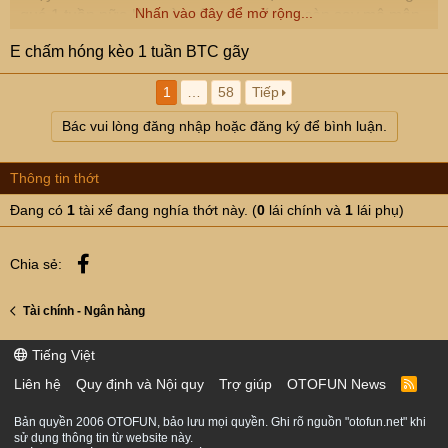
Nhấn vào đây để mở rộng...
quá 1 tuần nữa là tt này sập gãy, các cụ còn say mê môn
này nên xem xét rút lui tránh trường hợp đáng tiếc lại tiền
E chấm hóng kèo 1 tuần BTC gãy
chảy ra sàn nước ngoài thì khổ.
Thân!
1
…
58
Tiếp
Bác vui lòng đăng nhập hoặc đăng ký để bình luận.
Thông tin thớt
Đang có
1
tài xế đang nghía thớt này. (
0
lái chính và
1
lái phụ)
Facebook
Chia sẻ:
Tài chính - Ngân hàng
Tiếng Việt
Liên hệ
Quy định và Nội quy
Trợ giúp
OTOFUN News
R
S
S
Bản quyền 2006 OTOFUN, bảo lưu mọi quyền. Ghi rõ nguồn "otofun.net" khi
sử dụng thông tin từ website này.