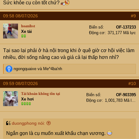
Sức khỏe cụ còn tốt chứ?
09:58 08/07/2026
#9
hoanibst
Biển số
OF-137233
Xe tải
Động cơ
371,177 Mã lực
Tại sao lại phải ở hà nội trong khi ở quê giờ cơ hội việc làm
nhiều, đời sống nâng cao và giá cả lại thấp hơn nhỉ?
R
ngongquaixe
và
Me^4ba'nh
e
a
09:59 08/07/2026
#10
c
t
Tài khoản không tồn tại
Biển số
OF-903395
i
Xe hơi
Động cơ
1,001,783 Mã lực
o
n
s
:
duongphong nói:
Ngắn gọn là cụ muốn xuất khẩu chạn vương.