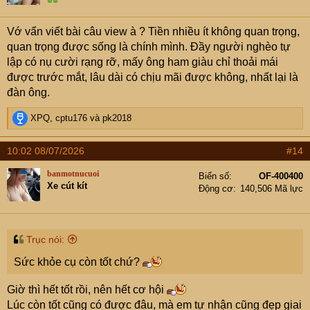
n
s
Nghe xong em thấy cũng khó tả khó nói cảm xúc. Văn em
Vớ vẩn viết bài câu view à ? Tiền nhiều ít không quan trọng,
:
lủng củng các cụ thông cảm. Các cụ có nghĩ việc để con
quan trọng được sống là chính mình. Đầy người nghèo tự
trai thực dụng hơn, sẵn sàng cho con giai đi ở rể không
lập có nụ cười rạng rỡ, mấy ông ham giàu chỉ thoải mái
ạ.
được trước mắt, lâu dài có chịu mãi được không, nhất lại là
đàn ông.
R
XPQ
,
cptu176
và
pk2018
e
a
10:02 08/07/2026
#14
c
t
banmotnucuoi
Biển số
OF-400400
i
Xe cút kít
Động cơ
140,506 Mã lực
o
n
s
:
Trục nói:
Sức khỏe cụ còn tốt chứ?
Giờ thì hết tốt rồi, nên hết cơ hội
Lúc còn tốt cũng có được đâu, mà em tự nhận cũng đẹp giai