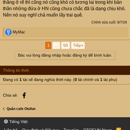
thằng ở rể thì cũng nó cũng khó có tương lai trong khi bản
thân những đứa ở HN cũng chưa chắc đã là dạng chịu khó.
Nên nó suy nghĩ chả muốn lấy trai quê.
Chỉnh sửa cuối:
8/7/26
R
MyMac
e
a
1
…
50
Tiếp
c
t
Bác vui lòng đăng nhập hoặc đăng ký để bình luận.
i
o
n
Thông tin thớt
s
:
Đang có
1
tài xế đang nghía thớt này. (
0
lái chính và
1
lái phụ)
Facebook
Chia sẻ:
Quán cafe Otofun
Tiếng Việt
R