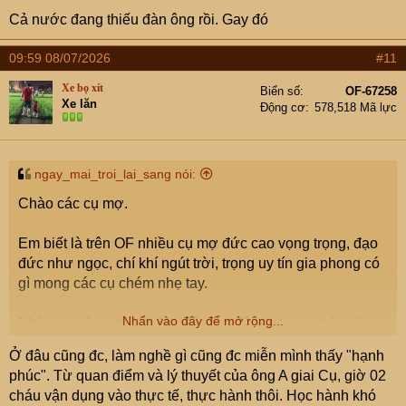
Cả nước đang thiếu đàn ông rồi. Gay đó
09:59 08/07/2026
#11
Xe bọ xít
Biển số
OF-67258
Xe lăn
Động cơ
578,518 Mã lực
ngay_mai_troi_lai_sang nói:
Chào các cụ mợ.
Em biết là trên OF nhiều cụ mợ đức cao vọng trọng, đạo
đức như ngọc, chí khí ngút trời, trọng uy tín gia phong có
gì mong các cụ chém nhẹ tay.
Nhấn vào đây để mở rộng...
Nhà em mấy anh em đều dân lao động nhưng thời này
vật giá leo thang, kiếm cái nhà Hà Nội chắc cả đời chả
Ở đâu cũng đc, làm nghề gì cũng đc miễn mình thấy "hạnh
dám mơ. Anh giai em có 2 thằng con 1 thằng mới học
phúc". Từ quan điểm và lý thuyết của ông A giai Cụ, giờ 02
xong ĐH, 1 thằng mới học năm 2, đều đang trọ thuê nhà,
cháu vận dụng vào thực tế, thực hành thôi. Học hành khó
thằng lớn đang xin việc và 2 thằng đều đi làm thêm. Anh