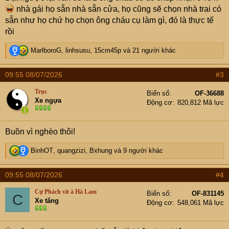
nhà gái họ sẵn nhà sẵn cửa, họ cũng sẽ chọn nhà trai có
sẵn như họ chứ họ chọn ông cháu cụ làm gì, đó là thực tế
rồi
R
MarlboroG
,
linhsusu
,
15cm45p
và 21 người khác
e
a
09:55 08/07/2026
#3
c
t
Trục
Biển số
OF-36688
i
Xe ngựa
Động cơ
820,812 Mã lực
o
n
s
Buồn vì nghèo thôi!
:
R
BinhOT
,
quangzizi
,
Bxhung
và 9 người khác
e
a
09:55 08/07/2026
#4
c
t
Cự Phách vit à Hà Lam
Biển số
OF-831145
C
i
Xe tăng
Động cơ
548,061 Mã lực
o
n
s