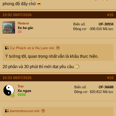
phong độ đấy chứ
10:02 08/07/2026
#15
Matizcoi
Biển số
OF-30934
Xe ba gác
Động cơ
-308,010 Mã lực
Cự Phách vit à Hà Lam nói:
Ý tưởng tốt, quan trọng nhất vẫn là khâu thực hiện.
20 phân và 30 phút thì mới đạt yêu cầu
10:03 08/07/2026
#16
Trục
Biển số
OF-36688
Xe ngựa
Động cơ
820,812 Mã lực
banmotnucuoi nói: