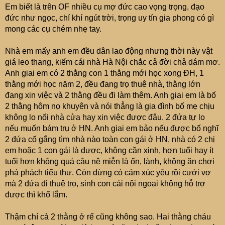
e
Em biết là trên OF nhiều cụ mợ đức cao vọng trọng, đạo
r
đức như ngọc, chí khí ngút trời, trọng uy tín gia phong có gì
mong các cụ chém nhẹ tay.
Nhà em mấy anh em đều dân lao động nhưng thời này vật
giá leo thang, kiếm cái nhà Hà Nội chắc cả đời chả dám mơ.
Anh giai em có 2 thằng con 1 thằng mới học xong ĐH, 1
thằng mới học năm 2, đều đang trọ thuê nhà, thằng lớn
đang xin việc và 2 thằng đều đi làm thêm. Anh giai em là bố
2 thằng hôm nọ khuyên và nói thẳng là gia đình bố mẹ chịu
không lo nổi nhà cửa hay xin việc được đâu. 2 đứa tự lo
nếu muốn bám trụ ở HN. Anh giai em bảo nếu được bố nghĩ
2 đứa cố gắng tìm nhà nào toàn con gái ở HN, nhà có 2 chị
em hoặc 1 con gái là được, không cần xinh, hơn tuổi hay ít
tuổi hơn không quá câu nệ miễn là ổn, lành, không ăn chơi
phá phách tiểu thư. Còn đừng có cảm xúc yêu rồi cưới vợ
mà 2 đứa đi thuê trọ, sinh con cái nội ngoại không hỗ trợ
được thì khổ lắm.
Thậm chí cả 2 thằng ở rể cũng không sao. Hai thằng cháu