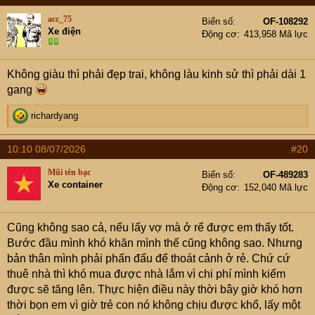
t
acc_75
Biển số
OF-108292
i
Xe điện
Động cơ
413,958 Mã lực
o
n
s
Không giàu thì phải đẹp trai, không làu kinh sử thì phải dài 1
:
gang
R
richardyang
e
a
10:10 08/07/2026
#20
c
t
Mũi tên bạc
Biển số
OF-489283
i
Xe container
Động cơ
152,040 Mã lực
o
n
s
Cũng không sao cả, nếu lấy vợ mà ở rể được em thấy tốt.
:
Bước đầu mình khó khăn mình thế cũng không sao. Nhưng
bản thân mình phải phấn đấu để thoát cảnh ở rẻ. Chứ cứ
thuê nhà thì khó mua được nhà lắm vì chi phí mình kiếm
được sẽ tăng lên. Thực hiện điều này thời bây giờ khó hơn
thời bọn em vì giờ trẻ con nó không chịu được khổ, lấy một