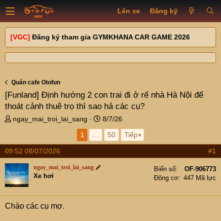
Lên xe
Đăng ký
[VGC]
Đăng ký tham gia GYMKHANA CAR GAME 2026
Quán cafe Otofun
[Funland]
Định hướng 2 con trai đi ở rể nhà Hà Nội để
thoát cảnh thuê trọ thì sao hả các cụ?
T
N
ngay_mai_troi_lai_sang
8/7/26
h
g
1
…
50
Tiếp
r
à
e
y
09:52 08/07/2026
#1
a
g
d
ử
ngay_mai_troi_lai_sang
Biển số
OF-906773
s
i
Xe hơi
Động cơ
447 Mã lực
t
a
r
Chào các cụ mợ.
t