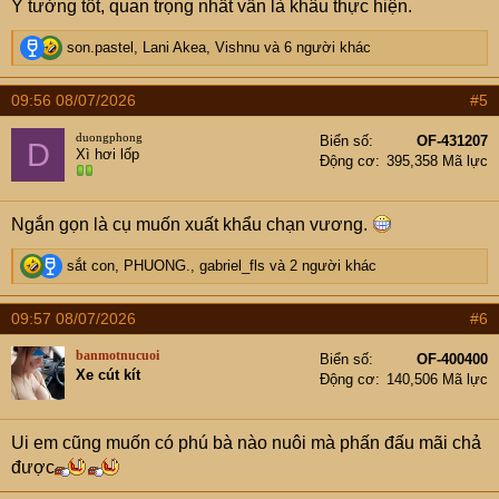
Ý tưởng tốt, quan trọng nhất vẫn là khâu thực hiện.
:
R
son.pastel
,
Lani Akea
,
Vishnu
và 6 người khác
e
a
09:56 08/07/2026
#5
c
t
duongphong
Biển số
OF-431207
D
i
Xì hơi lốp
Động cơ
395,358 Mã lực
o
n
s
Ngắn gọn là cụ muốn xuất khẩu chạn vương.
:
R
sắt con
,
PHUONG.
,
gabriel_fls
và 2 người khác
e
a
09:57 08/07/2026
#6
c
t
banmotnucuoi
Biển số
OF-400400
i
Xe cút kít
Động cơ
140,506 Mã lực
o
n
s
Ui em cũng muốn có phú bà nào nuôi mà phấn đấu mãi chả
:
được