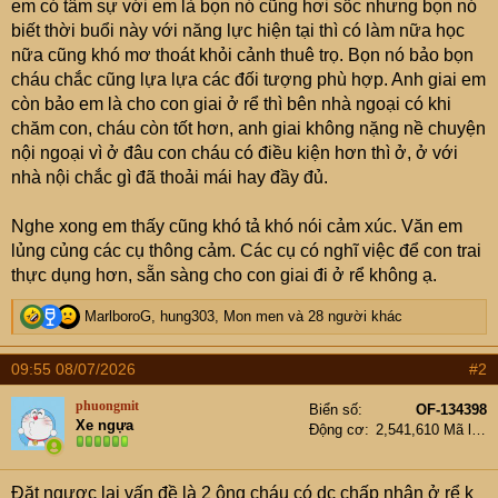
em có tâm sự với em là bọn nó cũng hơi sốc nhưng bọn nó
biết thời buổi này với năng lực hiện tại thì có làm nữa học
nữa cũng khó mơ thoát khỏi cảnh thuê trọ. Bọn nó bảo bọn
cháu chắc cũng lựa lựa các đối tượng phù hợp. Anh giai em
còn bảo em là cho con giai ở rể thì bên nhà ngoại có khi
chăm con, cháu còn tốt hơn, anh giai không nặng nề chuyện
nội ngoại vì ở đâu con cháu có điều kiện hơn thì ở, ở với
nhà nội chắc gì đã thoải mái hay đầy đủ.
Nghe xong em thấy cũng khó tả khó nói cảm xúc. Văn em
lủng củng các cụ thông cảm. Các cụ có nghĩ việc để con trai
thực dụng hơn, sẵn sàng cho con giai đi ở rể không ạ.
R
MarlboroG
,
hung303
,
Mon men
và 28 người khác
e
a
09:55 08/07/2026
#2
c
t
phuongmit
Biển số
OF-134398
i
Xe ngựa
Động cơ
2,541,610 Mã lực
o
n
s
Đặt ngược lại vấn đề là 2 ông cháu có dc chấp nhận ở rể k
: