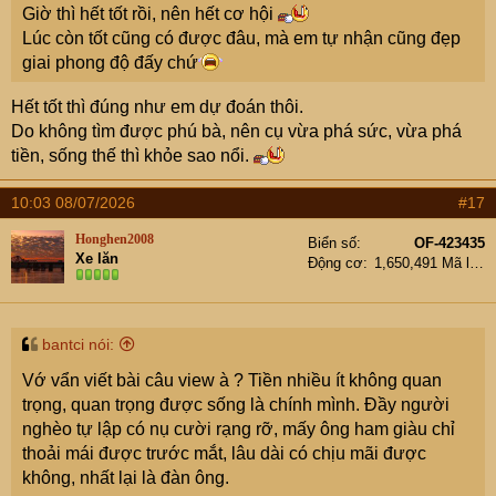
Giờ thì hết tốt rồi, nên hết cơ hội
Lúc còn tốt cũng có được đâu, mà em tự nhận cũng đẹp
giai phong độ đấy chứ
Hết tốt thì đúng như em dự đoán thôi.
Do không tìm được phú bà, nên cụ vừa phá sức, vừa phá
tiền, sống thế thì khỏe sao nổi.
10:03 08/07/2026
#17
Honghen2008
Biển số
OF-423435
Xe lăn
Động cơ
1,650,491 Mã lực
bantci nói:
Vớ vẩn viết bài câu view à ? Tiền nhiều ít không quan
trọng, quan trọng được sống là chính mình. Đầy người
nghèo tự lập có nụ cười rạng rỡ, mấy ông ham giàu chỉ
thoải mái được trước mắt, lâu dài có chịu mãi được
không, nhất lại là đàn ông.