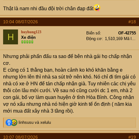
Thật là nam nhi đầu đội trời chân đạp đất
10:04 08/07/2026
#18
huyhung123
Biển số
OF-42755
H
Xe điện
Động cơ
1,510,169 Mã lực
Nhưng phải phấn đấu ra sao để bên nhà gái họ chấp nhận
cơ.
E cũng có 1 thằng bạn, hoàn cảnh ko khó khăn bằng e
nhưng lớn lên thì nhà sa sút trở nên khó. Nó chỉ đi tìm gái có
nhà có xe ở HN để tán chấp nhận già. Tuy nhiên các chị yêu
thôi còn lâu mới cưới. Về sau nó cũng cưới dc 1 em, nhà 2
con gái, bố vợ làm quan huyện ở tỉnh Hòa Bình. Công nhận
vợ nó xấu nhưng nhà nó hiện giờ kinh tế ổn định ( năm kia
mới mua đất xây nhà 3 tầng rồi).
R
linhsusu
và
xelulu
e
a
10:07 08/07/2026
#19
c