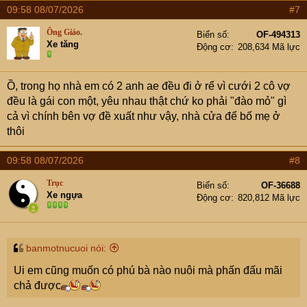
09:58 08/07/2026
#7
Ông Giáo.
Biển số
OF-494313
Xe tăng
Động cơ
208,634 Mã lực
Ồ, trong họ nhà em có 2 anh ae đều đi ở rể vì cưới 2 cô vợ
đều là gái con một, yêu nhau thật chứ ko phải "đào mỏ" gì
cả vì chính bên vợ đề xuất như vậy, nhà cửa để bố mẹ ở
thôi
09:58 08/07/2026
#8
Trục
Biển số
OF-36688
Xe ngựa
Động cơ
820,812 Mã lực
banmotnucuoi nói:
Ui em cũng muốn có phú bà nào nuôi mà phấn đấu mãi
chả được