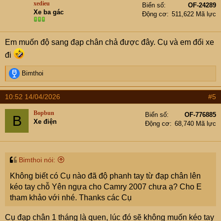
xedieu
Biển số
OF-24289
i
Xe ba gác
Động cơ
511,622 Mã lực
o
n
s
Em muốn độ sang đạp chân chả được đây. Cụ và em đổi xe
:
đi
R
Bimthoi
e
a
10:52 14/04/2026
#5
c
t
Bopbun
Biển số
OF-776885
B
i
Xe điện
Động cơ
68,740 Mã lực
o
n
s
:
Bimthoi nói:
Không biết có Cụ nào đã độ phanh tay từ đạp chân lên
kéo tay chỗ Yên ngựa cho Camry 2007 chưa ạ? Cho E
tham khảo với nhé. Thanks các Cụ
Cụ đạp chân 1 tháng là quen, lúc đó sẽ không muốn kéo tay