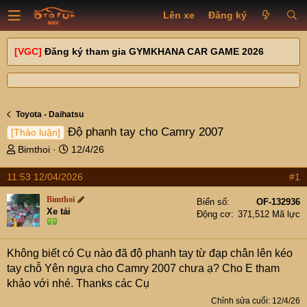
Lên xe
Đăng ký
[VGC]
Đăng ký tham gia GYMKHANA CAR GAME 2026
Toyota - Daihatsu
Độ phanh tay cho Camry 2007
[Thảo luận]
T
N
Bimthoi
12/4/26
h
g
r
à
11:53 12/04/2026
#1
e
y
Bimthoi
a
g
Biển số
OF-132936
Xe tải
d
ử
Động cơ
371,512 Mã lực
s
i
t
Không biết có Cụ nào đã độ phanh tay từ đạp chân lên kéo
a
r
tay chỗ Yên ngựa cho Camry 2007 chưa ạ? Cho E tham
t
khảo với nhé. Thanks các Cụ
e
Chỉnh sửa cuối:
12/4/26
r