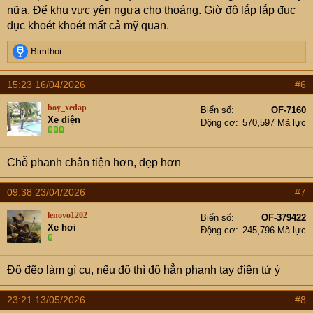
nữa. Để khu vực yên ngựa cho thoáng. Giờ độ lắp lắp đục
đục khoét khoét mất cả mỹ quan.
R
Bimthoi
e
a
15:23 16/04/2026
#6
c
t
boy_xedap
Biển số
OF-7160
i
Xe điện
Động cơ
570,597 Mã lực
o
n
s
Chỗ phanh chân tiện hơn, đẹp hơn
:
09:38 23/04/2026
#7
lenovo1202
Biển số
OF-379422
Xe hơi
Động cơ
245,796 Mã lực
Độ đẽo làm gì cụ, nếu độ thì độ hẳn phanh tay điện tử ý
23:21 13/05/2026
#8