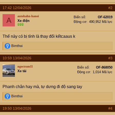
17:42 12/04/2026
#2
autobahn-hanoi
Biển số
OF-62019
A
Xe điện
Động cơ
490,952 Mã lực
Thế này có bị tính là thay đổi kếtcaaus k
R
Bimthoi
e
a
10:59 13/04/2026
#3
c
t
ngoctram11
Biển số
OF-868050
i
Xe tải
Động cơ
1,014 Mã lực
o
n
s
Phanh chân hay mà, tự dưng đi độ sang tay
:
R
Bimthoi
e
a
19:50 13/04/2026
#4
c
t