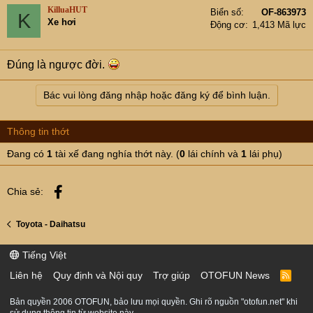
KilluaHUT
Biển số
OF-863973
K
Xe hơi
Động cơ
1,413 Mã lực
Đúng là ngược đời.
Bác vui lòng đăng nhập hoặc đăng ký để bình luận.
Thông tin thớt
Đang có
1
tài xế đang nghía thớt này. (
0
lái chính và
1
lái phụ)
Facebook
Chia sẻ:
Toyota - Daihatsu
Tiếng Việt
Liên hệ
Quy định và Nội quy
Trợ giúp
OTOFUN News
R
S
S
Bản quyền 2006 OTOFUN, bảo lưu mọi quyền. Ghi rõ nguồn "otofun.net" khi