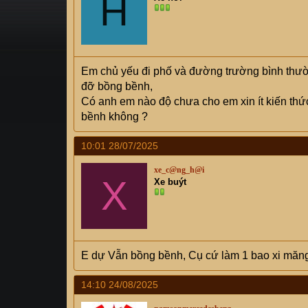
H
s
i
t
a
r
t
Em chủ yếu đi phố và đường trường bình thườn
e
đỡ bồng bềnh,
r
Có anh em nào độ chưa cho em xin ít kiến thức
bềnh không ?
10:01 28/07/2025
xe_c@ng_h@i
X
Xe buýt
E dự Vẫn bồng bềnh, Cụ cứ làm 1 bao xi măn
14:10 24/08/2025