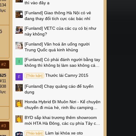
thì vào đây ạ
134
 lực
[Funland]
Giao thông Hà Nội có vẻ
đang thay đổi tích cực các bác nhỉ
[Funland]
VETC của các cụ có bị như
ó
này không?
[Funland]
Văn hoá ăn uống người
Trung Quốc quá kinh khủng
[Funland]
Có phải đánh người bằng tay
I
#2
không thì không bị làm sao không các
cụ?
Thước lái Camry 2015
625
[Thảo luận]
F
9/11
[Funland]
Chạy quảng cáo để tuyển
938
dụng
 lực
Honda Hybrid Đi Muôn Nơi - Kể chuyện
chuyến đi mùa hè, rinh lều camping
Naturehike 4 triệu về nhà!
BYD sắp khai trương thêm showroom
mới HTA Hà Đông, các cụ phía Tây có
#3
thêm chỗ xem xe rồi!
Làm lại khóa xe oto
[Thảo luận]