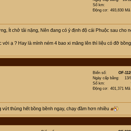
Số km
Động cơ
493,830 Mã
g, Ít chở tải nặng, Nên đang có ý định độ cái Phuộc sau cho n
 với ạ ? Hay là mình ném 4 bao xi măng lên thì liệu có đỡ bồng
Biển số
OF-112
Ngày cấp bằng
13/
Số km
Động cơ
401,371 Mã
g vứt thùng hết bồng bềnh ngay, chạy đầm hơn nhiều