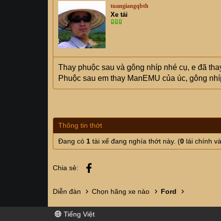
tuangiangqbth
Xe tải
Thay phuộc sau và gông nhíp nhé cụ, e đã tha
Phuộc sau em thay ManEMU của úc, gông nhíp
Thông tin thớt
Đang có
1
tài xế đang nghía thớt này. (
0
lái chính v
Facebook
Chia sẻ:
Diễn đàn
Chọn hãng xe nào
Ford
Tiếng Việt