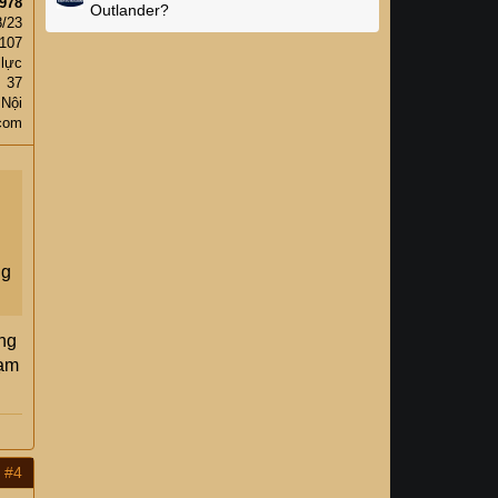
978
Outlander?
8/23
107
 lực
37
 Nội
.com
ng
ồng
tạm
#4