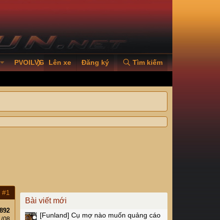
PVOILVGC2026
Lên xe
Đăng ký
Tìm kiếm
#1
Bài viết mới
892
[Funland]
Cụ mợ nào muốn quảng cáo
1/08