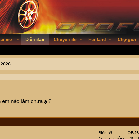
ài mới
Diễn đàn
Chuyên đề
Funland
Chợ giời
 2026
h em nào làm chưa ạ ?
Biển số
OF-23
Ngày cấp bằng
10/1