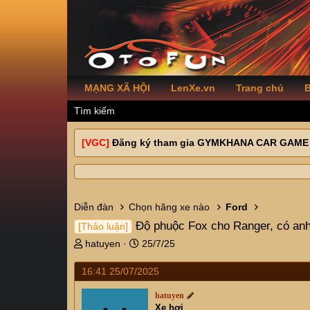
MẠNG XÃ HỘI
LenXe.vn
Trang chủ
B
Tìm kiếm
[VGC]
Đăng ký tham gia GYMKHANA CAR GAME
Diễn đàn
Chọn hãng xe nào
Ford
Độ phuộc Fox cho Ranger, có an
[Thảo luận]
T
N
hatuyen
25/7/25
h
g
r
à
16:41 25/07/2025
e
y
a
g
hatuyen
Xe hơi
d
ử