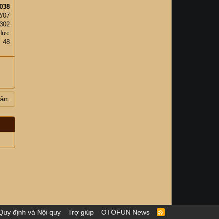
038
2/07
302
 lực
48
uận.
Quy định và Nội quy
Trợ giúp
OTOFUN News
R