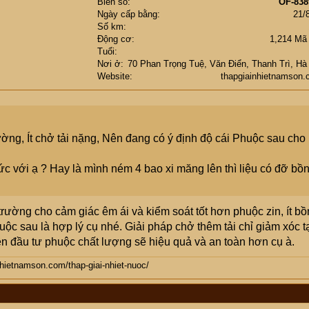
Biển số
OF-838
Ngày cấp bằng
21/
Số km
Động cơ
1,214 Mã
Tuổi
Nơi ở
70 Phan Trọng Tuệ, Văn Điển, Thanh Trì, Hà
Website
thapgiainhietnamson
ng, Ít chở tải nặng, Nên đang có ý định độ cái Phuộc sau cho
c với ạ ? Hay là mình ném 4 bao xi măng lên thì liệu có đỡ bồ
ường cho cảm giác êm ái và kiểm soát tốt hơn phuộc zin, ít b
uộc sau là hợp lý cụ nhé. Giải pháp chở thêm tải chỉ giảm xóc 
ên đầu tư phuộc chất lượng sẽ hiệu quả và an toàn hơn cụ à.
nhietnamson.com/thap-giai-nhiet-nuoc/