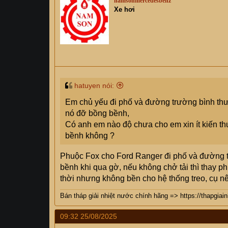
namsonmercedesbenz
Xe hơi
hatuyen nói:
Em chủ yếu đi phố và đường trường bình thườ
nó đỡ bồng bềnh,
Có anh em nào độ chưa cho em xin ít kiến thứ
bềnh không ?
Phuộc Fox cho Ford Ranger đi phố và đường tr
bềnh khi qua gờ, nếu không chở tải thì thay ph
thời nhưng không bền cho hệ thống treo, cụ n
Bán tháp giải nhiệt nước chính hãng => https://thapgiai
09:32 25/08/2025