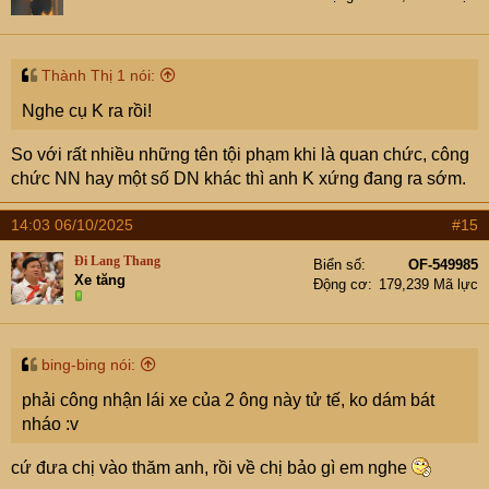
Thành Thị 1 nói:
Nghe cụ K ra rồi!
So với rất nhiều những tên tội phạm khi là quan chức, công
chức NN hay một số DN khác thì anh K xứng đang ra sớm.
14:03 06/10/2025
#15
Đi Lang Thang
Biển số
OF-549985
Xe tăng
Động cơ
179,239 Mã lực
bing-bing nói:
phải công nhận lái xe của 2 ông này tử tế, ko dám bát
nháo :v
cứ đưa chị vào thăm anh, rồi về chị bảo gì em nghe