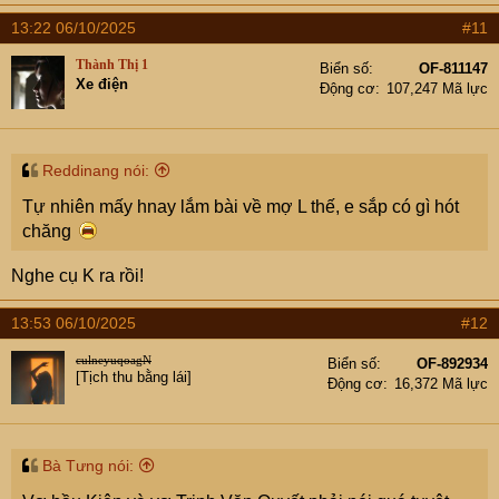
13:22 06/10/2025
#11
Thành Thị 1
Biển số
OF-811147
Xe điện
Động cơ
107,247 Mã lực
Reddinang nói:
Tự nhiên mấy hnay lắm bài về mợ L thế, e sắp có gì hót
chăng
Nghe cụ K ra rồi!
13:53 06/10/2025
#12
culneyuqoagN
Biển số
OF-892934
[Tịch thu bằng lái]
Động cơ
16,372 Mã lực
Bà Tưng nói: