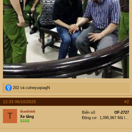
R
202
và
culneyuqoagN
e
a
12:33 06/10/2025
#2
c
t
thanhtinh
Biển số
OF-2727
T
i
Xe tăng
Động cơ
1,095,967 Mã lực
o
n
s