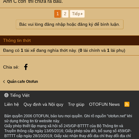
Anh C'con' thì chưa ra đâu.
1
2
Tiếp
Bác vui lòng đăng nhập hoặc đăng ký để bình luận.
Thông tin thớt
Đang có
1
tài xế đang nghía thớt này. (
0
lái chính và
1
lái phụ)
Facebook
Chia sẻ:
Quán cafe Otofun
Tiếng Việt
Liên hệ
Quy định và Nội quy
Trợ giúp
OTOFUN News
R
S
S
Bản quyền 2006 OTOFUN, bảo lưu mọi quyền. Ghi rõ nguồn "otofun.net" khi
sử dụng thông tin từ website này.
Giấy phép thiết lập mạng xã hội số 245/GP-BTTTT của Bộ Thông tin và
Truyền thông cấp ngày 13/05/2016; Giấy phép sửa đổi, bổ sung số 459/GP-
BTTTT cấp ngày 28/10/2019; Giấy xác nhận thay đổi địa chỉ thay đổi địa chỉ