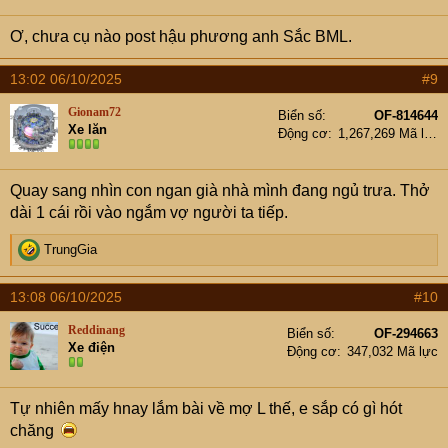
n
s
Ơ, chưa cụ nào post hậu phương anh Sắc BML.
:
13:02 06/10/2025
#9
Gionam72
Biển số
OF-814644
Xe lăn
Động cơ
1,267,269 Mã lực
Quay sang nhìn con ngan già nhà mình đang ngủ trưa. Thở
dài 1 cái rồi vào ngắm vợ người ta tiếp.
R
TrungGia
e
a
13:08 06/10/2025
#10
c
t
Reddinang
Biển số
OF-294663
i
Xe điện
Động cơ
347,032 Mã lực
o
n
s
Tự nhiên mấy hnay lắm bài về mợ L thế, e sắp có gì hót
:
chăng