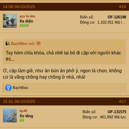
14:08 06/10/2025
#16
quy la tien
Biển số
OF-126198
Xe điện
Động cơ
1,102,911 Mã lực
BachBeo nói:
Tay hòm chìa khóa, chả nhẽ lại bỏ đi cặp với người khác
thì...
Ơ, cặp làm giề, như ăn bún ăn phở ý, ngon là chọn, không
cứ là vắng chồng hay chồng ở nhà, nhá!
R
BachBeo
e
a
15:51 06/10/2025
#17
c
t
hp40
Biển số
OF-131575
i
Xe tăng
Động cơ
401,892 Mã lực
o
n
s