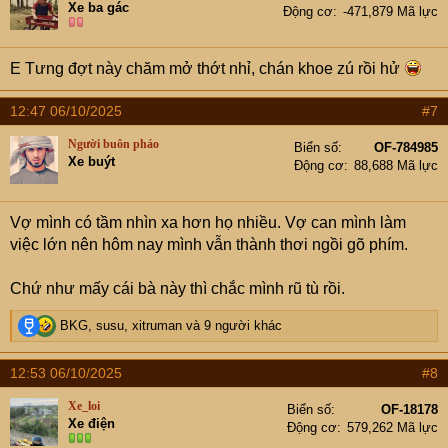
Xe ba gác
Động cơ
-471,879 Mã lực
o
n
s
E Tưng đợt này chăm mở thớt nhỉ, chán khoe zú rồi hử
:
12:47 06/10/2025
#7
Người buôn pháo
Biển số
OF-784985
Xe buýt
Động cơ
88,688 Mã lực
Vợ mình có tầm nhìn xa hơn họ nhiều. Vợ can mình làm
việc lớn nên hôm nay mình vẫn thành thơi ngồi gõ phím.
Chứ như mấy cái bà này thì chắc mình rũ tù rồi.
R
BKG
,
susu
,
xitruman
và 9 người khác
e
a
12:53 06/10/2025
#8
c
t
Xe_loi
Biển số
OF-18178
i
Xe điện
Động cơ
579,262 Mã lực
o