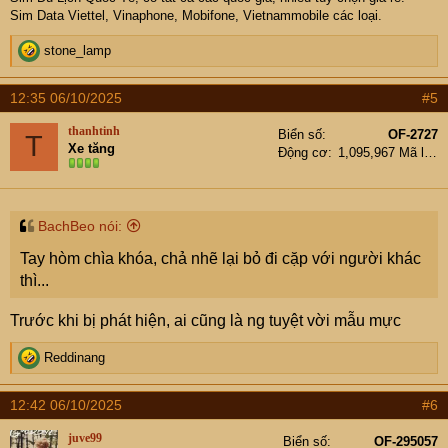
Sim Data Viettel, Vinaphone, Mobifone, Vietnammobile các loại.
R
stone_lamp
e
a
12:35 06/10/2025
#5
c
t
thanhtinh
Biển số
OF-2727
T
i
Xe tăng
Động cơ
1,095,967 Mã lực
o
n
s
:
BachBeo nói:
Tay hòm chìa khóa, chả nhẽ lại bỏ đi cặp với người khác
thì...
Trước khi bị phát hiện, ai cũng là ng tuyệt vời mẫu mực
R
Reddinang
e
a
12:42 06/10/2025
#6
c
t
juve99
Biển số
OF-295057
i