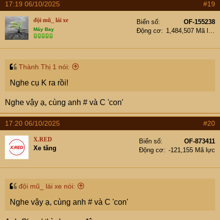
17:19 06/10/2025
#19
đội mũ_ lái xe
Biển số
OF-155238
Máy Bay
Động cơ
1,484,507 Mã lực
Thành Thị 1 nói:
Nghe cụ K ra rồi!
Nghe vậy ạ, cùng anh # và C 'con'
17:20 06/10/2025
#20
X.RED
Biển số
OF-873411
Xe tăng
Động cơ
-121,155 Mã lực
đội mũ_ lái xe nói:
Nghe vậy ạ, cùng anh # và C 'con'