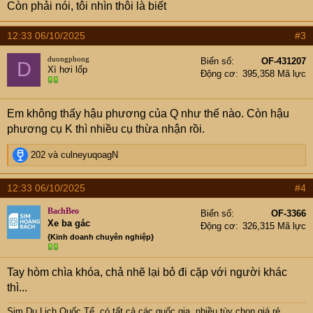
Còn phải nói, tôi nhìn thôi là biết
:
12:33 06/10/2025
#3
duongphong
Biển số
OF-431207
D
Xì hơi lốp
Động cơ
395,358 Mã lực
Em không thấy hậu phương của Q như thế nào. Còn hậu
phương cụ K thì nhiều cụ thừa nhận rồi.
R
202
và
culneyuqoagN
e
a
12:33 06/10/2025
#4
c
t
BachBeo
Biển số
OF-3366
i
Xe ba gác
Động cơ
326,315 Mã lực
o
{Kinh doanh chuyên nghiệp}
n
s
:
Tay hòm chìa khóa, chả nhẽ lại bỏ đi cặp với người khác
thì...
Sim Du Lịch Quốc Tế, có tất cả các quốc gia, nhiều tùy chọn giá rẻ.