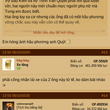
Vợ bầu Kiên và vợ Trịnh Văn Quyết phải nói quá tuyệt
vời, hai người này mới chuẩn mực người phụ nữ mà
Tưng em được biết.
Hai ông tuy sa cơ nhưng các ông đã có một hậu phương
vững chắc sau này vẫn còn có thể quay về.
Nhấn vào đây để mở rộng...
Em hóng ảnh hậu phương anh Quýt
13:55 06/10/2025
#13
bing-bing
Biển số
OF-55529
Xe tăng
Động cơ
461,459 Mã lực
phải công nhận lái xe của 2 ông này tử tế, ko dám bát nháo
:v
13:55 06/10/2025
#14
culneyuqoagN
Biển số
OF-892934
[Tịch thu bằng lái]
Động cơ
16,372 Mã lực