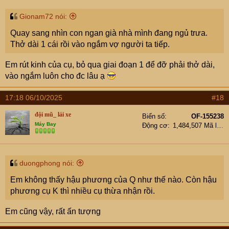
:
Gionam72 nói:
Quay sang nhìn con ngan già nhà mình đang ngủ trưa.
Thở dài 1 cái rồi vào ngắm vợ người ta tiếp.
Em rút kinh của cụ, bỏ qua giai đoạn 1 để đỡ phải thở dài,
vào ngắm luôn cho đc lâu ạ
17:18 06/10/2025
#18
đội mũ_ lái xe
Biển số
OF-155238
Máy Bay
Động cơ
1,484,507 Mã lực
duongphong nói:
Em không thấy hậu phương của Q như thế nào. Còn hậu
phương cụ K thì nhiều cụ thừa nhận rồi.
Em cũng vậy, rất ấn tượng