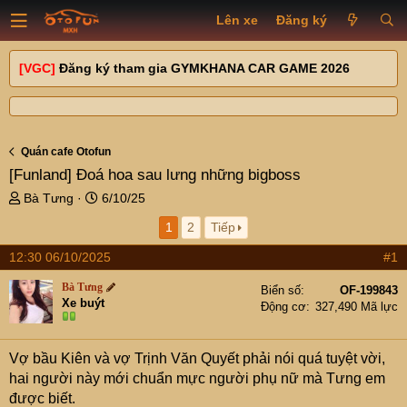
Lên xe
Đăng ký
[VGC]
Đăng ký tham gia GYMKHANA CAR GAME 2026
Quán cafe Otofun
[Funland]
Đoá hoa sau lưng những bigboss
T
N
Bà Tưng
6/10/25
h
g
1
2
Tiếp
r
à
e
y
12:30 06/10/2025
#1
a
g
d
ử
Bà Tưng
Biển số
OF-199843
s
i
Xe buýt
Động cơ
327,490 Mã lực
t
a
r
Vợ bầu Kiên và vợ Trịnh Văn Quyết phải nói quá tuyệt vời,
t
hai người này mới chuẩn mực người phụ nữ mà Tưng em
e
được biết.
r