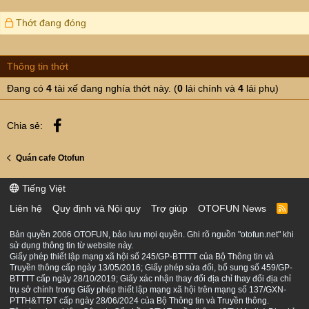
t
i
Thớt đang đóng
o
n
s
Thông tin thớt
:
Đang có
4
tài xế đang nghía thớt này. (
0
lái chính và
4
lái phụ)
Facebook
Chia sẻ:
Quán cafe Otofun
Tiếng Việt
Liên hệ
Quy định và Nội quy
Trợ giúp
OTOFUN News
R
S
S
Bản quyền 2006 OTOFUN, bảo lưu mọi quyền. Ghi rõ nguồn "otofun.net" khi
sử dụng thông tin từ website này.
Giấy phép thiết lập mạng xã hội số 245/GP-BTTTT của Bộ Thông tin và
Truyền thông cấp ngày 13/05/2016; Giấy phép sửa đổi, bổ sung số 459/GP-
BTTTT cấp ngày 28/10/2019; Giấy xác nhận thay đổi địa chỉ thay đổi địa chỉ
trụ sở chính trong Giấy phép thiết lập mạng xã hội trên mạng số 137/GXN-
PTTH&TTĐT cấp ngày 28/06/2024 của Bộ Thông tin và Truyền thông.