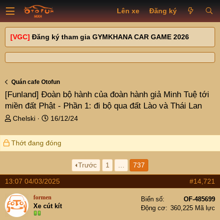
Lên xe
Đăng ký
[VGC]
Đăng ký tham gia GYMKHANA CAR GAME 2026
Quán cafe Otofun
[Funland]
Đoàn bộ hành của đoàn hành giả Minh Tuệ tới
miền đất Phật - Phần 1: đi bộ qua đất Lào và Thái Lan
T
N
Chelski
16/12/24
h
g
r
à
Thớt đang đóng
e
y
a
g
d
ử
Trước
1
…
737
s
i
13:07 04/03/2025
#14,721
t
a
formen
Biển số
OF-485699
r
Xe cút kít
Động cơ
360,225 Mã lực
t