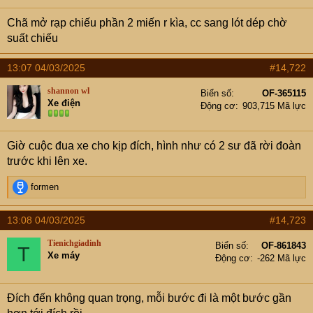
e
r
Chã mở rạp chiếu phần 2 miến r kìa, cc sang lót dép chờ
suất chiếu
13:07 04/03/2025
#14,722
shannon wl
Biển số
OF-365115
Xe điện
Động cơ
903,715 Mã lực
Giờ cuộc đua xe cho kịp đích, hình như có 2 sư đã rời đoàn
trước khi lên xe.
R
formen
e
a
13:08 04/03/2025
#14,723
c
t
Tienichgiadinh
Biển số
OF-861843
T
i
Xe máy
Động cơ
-262 Mã lực
o
n
s
Đích đến không quan trọng, mỗi bước đi là một bước gần
: