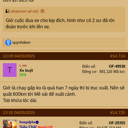
hơn tới đích rồi
shannon wl nói:
Giờ cuộc đua xe cho kịp đích, hình như có 2 sư đã rời
đoàn trước khi lên xe.
R
quynhdiem
e
a
13:09 04/03/2025
#14,724
c
t
t_rex
Biển số
OF-49938
T
i
Xe buýt
Động cơ
681,116 Mã lực
o
n
s
Giờ là chạy gấp ko là quá hạn 7 ngày thì bị trục xuất. Nên sẽ
:
quất 600km tới Mê sải để xuất cảnh.
Tsb khứa tóc dài.
13:10 04/03/2025
#14,725
hungalpha
Biển số
OF-29355
Siêu Chã!
Người OF