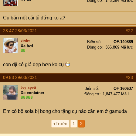
Động cơ
148,294 Mã lực
Cụ bán nốt cái tủ đứng ko ạ?
23:47 28/03/2021
#22
vizdee
Biển số
OF-140889
Xe hơi
Động cơ
366,869 Mã lực
con dji có giá đẹp hơn ko cụ
09:53 29/03/2021
#23
boy_spott
Biển số
OF-160637
Xe container
Động cơ
1,847,477 Mã lực
Em có bộ sofa bị bong cho tặng cụ nào cần em ở gamuda
Trước
1
2