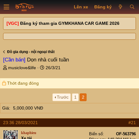
Lên xe
Đăng ký
[VGC]
Đăng ký tham gia GYMKHANA CAR GAME 2026
Đồ gia dụng - nội ngoại thất
[Cần bán]
Dọn nhà cuối tuần
T
N
musiclove&life
26/3/21
h
g
r
à
Thớt đang đóng
e
y
a
g
d
ử
Trước
1
2
s
i
Giá
5,000,000 VNĐ
t
a
r
23:36 28/03/2021
#21
t
e
khaphieu
Biển số
OF-563796
r
Xe tải