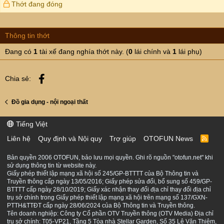
Thớt đang đóng
Thông tin thớt
Đang có
1
tài xế đang nghía thớt này. (
0
lái chính và
1
lái phụ)
Facebook
Chia sẻ:
Đồ gia dụng - nội ngoại thất
Tiếng Việt
Liên hệ
Quy định và Nội quy
Trợ giúp
OTOFUN News
R
S
S
Bản quyền 2006 OTOFUN, bảo lưu mọi quyền. Ghi rõ nguồn "otofun.net" khi
sử dụng thông tin từ website này.
Giấy phép thiết lập mạng xã hội số 245/GP-BTTTT của Bộ Thông tin và
Truyền thông cấp ngày 13/05/2016; Giấy phép sửa đổi, bổ sung số 459/GP-
BTTTT cấp ngày 28/10/2019; Giấy xác nhận thay đổi địa chỉ thay đổi địa chỉ
trụ sở chính trong Giấy phép thiết lập mạng xã hội trên mạng số 137/GXN-
PTTH&TTĐT cấp ngày 28/06/2024 của Bộ Thông tin và Truyền thông.
Tên doanh nghiệp: Công ty Cổ phần OTV Truyền thông (OTV Media) Địa chỉ
trụ sở chính: T05-VP21, Tầng 5 Tòa nhà Stellar Garden, Số 35 Lê Văn Thiêm,