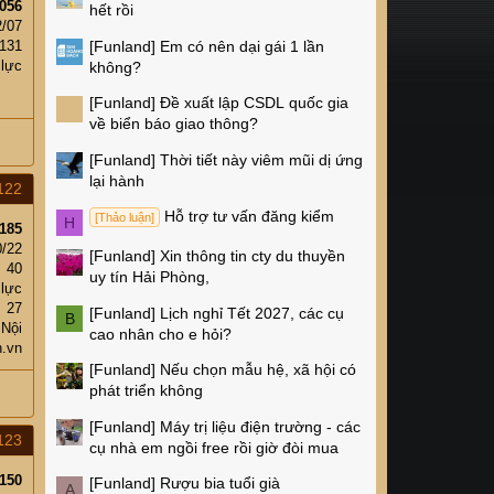
056
hết rồi
2/07
[Funland]
Em có nên dại gái 1 lần
131
 lực
không?
[Funland]
Đề xuất lập CSDL quốc gia
về biển báo giao thông?
[Funland]
Thời tiết này viêm mũi dị ứng
lại hành
122
Hỗ trợ tư vấn đăng kiểm
[Thảo luận]
H
185
0/22
[Funland]
Xin thông tin cty du thuyền
40
uy tín Hải Phòng,
 lực
27
[Funland]
Lịch nghỉ Tết 2027, các cụ
B
 Nội
cao nhân cho e hỏi?
h.vn
[Funland]
Nếu chọn mẫu hệ, xã hội có
phát triển không
[Funland]
Máy trị liệu điện trường - các
123
cụ nhà em ngồi free rồi giờ đòi mua
150
[Funland]
Rượu bia tuổi già
A