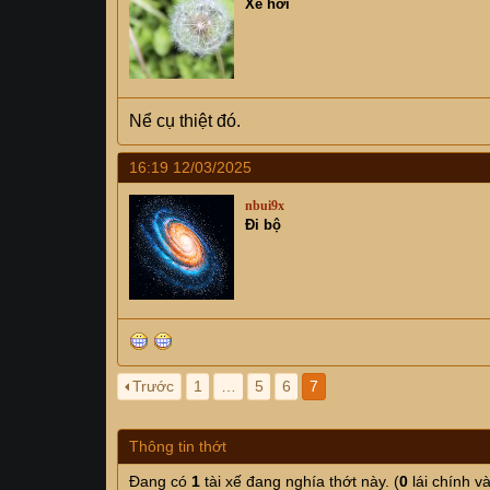
Xe hơi
Nể cụ thiệt đó.
16:19 12/03/2025
nbui9x
Đi bộ
Trước
1
…
5
6
7
Thông tin thớt
Đang có
1
tài xế đang nghía thớt này. (
0
lái chính v