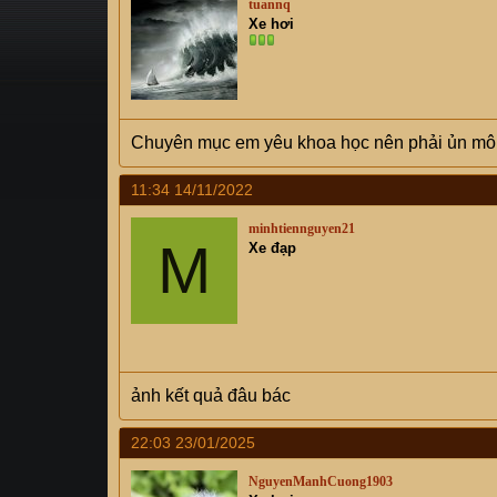
tuannq
s
i
Xe hơi
t
a
r
t
e
Chuyên mục em yêu khoa học nên phải ủn môn
r
11:34 14/11/2022
minhtiennguyen21
M
Xe đạp
ảnh kết quả đâu bác
22:03 23/01/2025
NguyenManhCuong1903