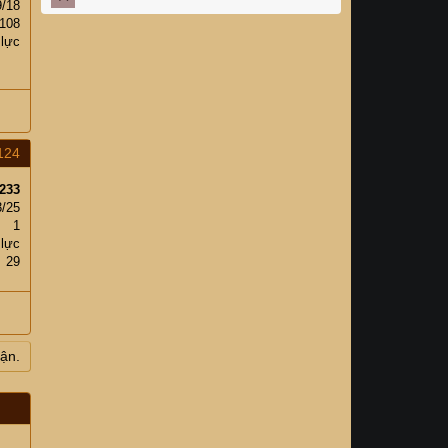
9/18
108
 lực
124
233
3/25
1
 lực
29
uận.