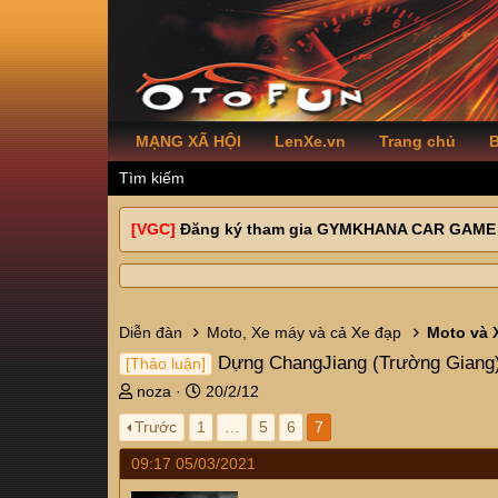
MẠNG XÃ HỘI
LenXe.vn
Trang chủ
B
Tìm kiếm
[VGC]
Đăng ký tham gia GYMKHANA CAR GAME
Diễn đàn
Moto, Xe máy và cả Xe đạp
Moto và 
Dựng ChangJiang (Trường Giang)
[Thảo luận]
T
N
noza
20/2/12
h
g
Trước
1
…
5
6
7
r
à
e
y
09:17 05/03/2021
a
g
d
ử