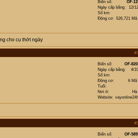
Biển số
OF-12
Ngày cấp bằng
12/1
Số km
Động cơ
526,721 Mã
g cho cụ thớt ngày
#
Biển số
OF-820
Ngày cấp bằng
4/1
Số km
Động cơ
6 Mã
Tuổi
Nơi ở
Hà
Website
vayonline24
#
Biển số
OF-589