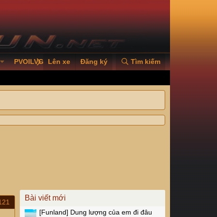
PVOILVGC2026
Lên xe
Đăng ký
Tìm kiếm
Bài viết mới
121
[Funland]
Dung lượng của em đi đâu