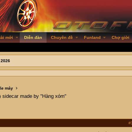
ài mới
Diễn đàn
Chuyên đề
Funland
Chợ giời
 2026
Xe máy
 sidecar made by "Hàng xóm"
#