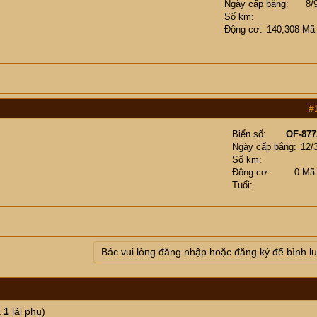
Ngày cấp bằng
8/
Số km
Động cơ
140,308 Mã
#
Biển số
OF-877
Ngày cấp bằng
12/
Số km
Động cơ
0 Mã
Tuổi
Bác vui lòng đăng nhập hoặc đăng ký để bình l
à
1
lái phụ)