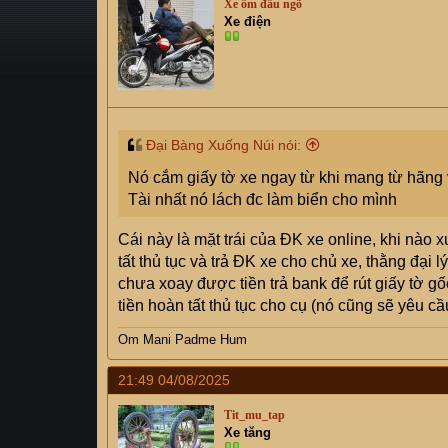
Xe ôm đầu ngõ
s
i
Xe điện
t
a
r
t
e
r
Đại Bàng Xuống Núi nói:
Nó cắm giấy tờ xe ngay từ khi mang từ hãng 
Tài nhất nó lách đc làm biển cho mình
Cái này là mặt trái của ĐK xe online, khi nà
tất thủ tục và trả ĐK xe cho chủ xe, thằng đại
chưa xoay được tiền trả bank để rút giấy tờ g
tiền hoàn tất thủ tục cho cụ (nó cũng sẽ yêu cầ
Om Mani Padme Hum
21:49 04/08/2025
Tit_mu_tap
Xe tăng