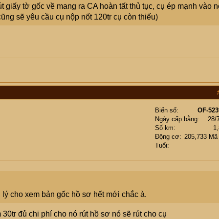
t giấy tờ gốc về mang ra CA hoàn tất thủ tục, cụ ép mạnh vào n
 cũng sẽ yêu cầu cụ nộp nốt 120tr cụ còn thiếu)
Biển số
OF-523
Ngày cấp bằng
28/
Số km
1
Động cơ
205,733 Mã
Tuổi
ại lý cho xem bản gốc hồ sơ hết mới chắc à.
30tr đủ chi phí cho nó rút hồ sơ nó sẽ rút cho cụ