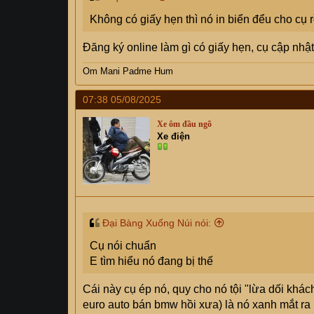
Không có giấy hẹn thì nó in biển đểu cho cụ r
Đăng ký online làm gì có giấy hẹn, cụ cập nhật
Om Mani Padme Hum
07:38 05/08/2025
Xe ôm đầu ngõ
Xe điện
Đại Bàng Xuống Núi nói:
Cụ nói chuẩn
E tìm hiểu nó đang bị thế
Cái này cụ ép nó, quy cho nó tội "lừa dối kh
euro auto bán bmw hồi xưa) là nó xanh mắt ra