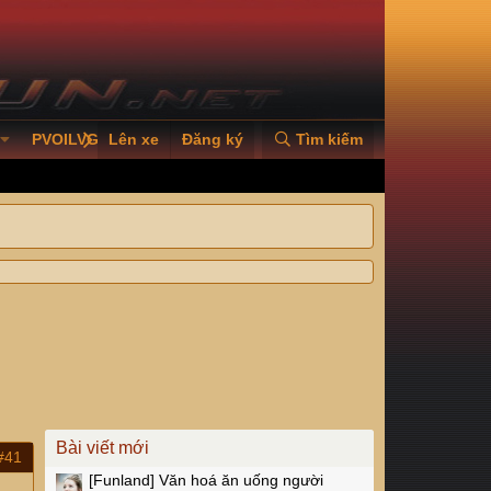
PVOILVGC2026
Lên xe
Đăng ký
Tìm kiếm
Bài viết mới
#41
[Funland]
Văn hoá ăn uống người