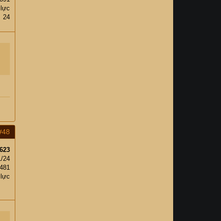
 lực
24
#48
623
1/24
,481
 lực