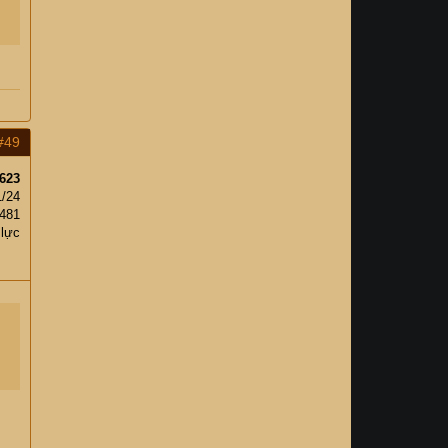
#49
623
1/24
,481
 lực