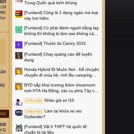
623
Trung Quốc quá kinh khủng
1/24
[Funland]
Cũng là 1 dạng ngáo mà loại
,481
 lực
này hơi hiếm
[Funland]
Có phải đánh người bằng tay
I
không thì không bị làm sao không các
cụ?
[Funland]
Thước lái Camry 2015
F
[Funland]
Chạy quảng cáo để tuyển
dụng
Honda Hybrid Đi Muôn Nơi - Kể chuyện
oàn
chuyến đi mùa hè, rinh lều camping
Naturehike 4 triệu về nhà!
oay
BYD sắp khai trương thêm showroom
mới HTA Hà Đông, các cụ phía Tây có
thêm chỗ xem xe rồi!
Khảo giá xe I10
[Thảo luận]
Làm lại khóa xe oto
[Thảo luận]
#42
Outlander?
032
[Funland]
Vật lí THPT hệ quốc tế:
6/11
chuẩn bị tài liệu