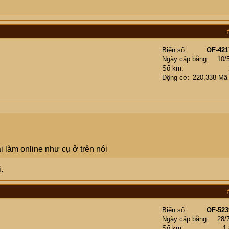
Biển số
OF-421
Ngày cấp bằng
10/
Số km
Động cơ
220,338 Mã
ái làm online như cụ ở trên nói
.
Biển số
OF-523
Ngày cấp bằng
28/
Số km
1