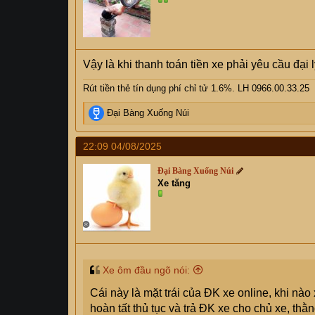
Vậy là khi thanh toán tiền xe phải yêu cầu đại
Rút tiền thẻ tín dụng phí chỉ tử 1.6%. LH 0966.00.33.25
R
Đại Bàng Xuống Núi
e
a
22:09 04/08/2025
c
t
Đại Bàng Xuống Núi
i
Xe tăng
o
n
s
:
Xe ôm đầu ngõ nói:
Cái này là mặt trái của ĐK xe online, khi n
hoàn tất thủ tục và trả ĐK xe cho chủ xe, th