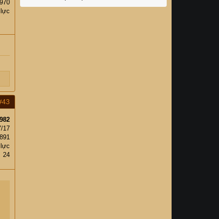
,970
 lực
#43
982
7/17
,891
 lực
24