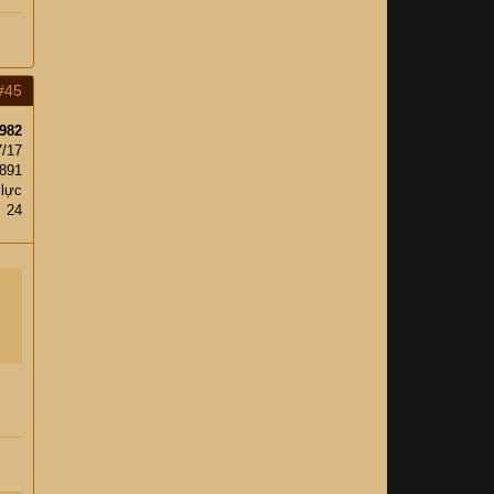
#45
982
7/17
,891
 lực
24