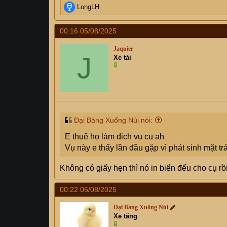
R
LongLH
e
a
00:16 05/08/2025
c
t
Jaquier
i
J
Xe tải
o
n
s
:
Đại Bàng Xuống Núi nói:
E thuê họ làm dich vụ cụ ah
Vụ này e thấy lần đầu gặp vì phát sinh mặt tr
Không có giấy hẹn thì nó in biển đểu cho cụ rồi
00:22 05/08/2025
Đại Bàng Xuống Núi
Xe tăng