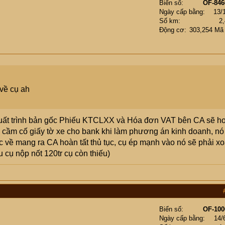
Biển số
OF-846
Ngày cấp bằng
13/
Số km
2
Động cơ
303,254 Mã
về cụ ah
o xuất trình bản gốc Phiếu KTCLXX và Hóa đơn VAT bên CA sẽ h
 lý cầm cố giấy tờ xe cho bank khi làm phương án kinh doanh, nó
ốc về mang ra CA hoàn tất thủ tục, cụ ép mạnh vào nó sẽ phải x
u cụ nộp nốt 120tr cụ còn thiếu)
Biển số
OF-100
Ngày cấp bằng
14/