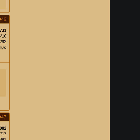
#46
731
5/16
292
 lực
#47
982
7/17
,891