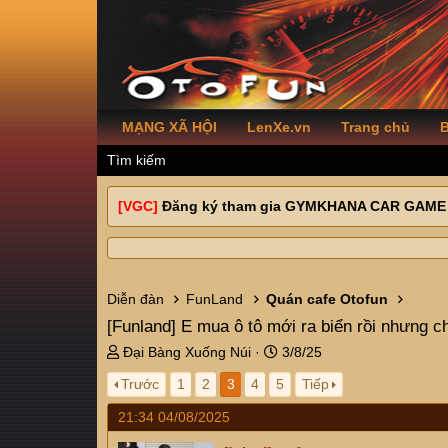
MẠNG XÃ HỘI
LenXe.vn
Trang chủ
B
Tìm kiếm
[VGC]
Đăng ký tham gia GYMKHANA CAR GAME
Diễn đàn
FunLand
Quán cafe Otofun
[Funland]
E mua ô tô mới ra biển rồi nhưng c
T
N
Đại Bàng Xuống Núi
3/8/25
h
g
Trước
1
2
3
4
5
Tiếp
r
à
e
y
21:34 04/08/2025
a
g
d
ử