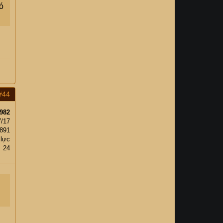
ó
#44
982
7/17
,891
 lực
24