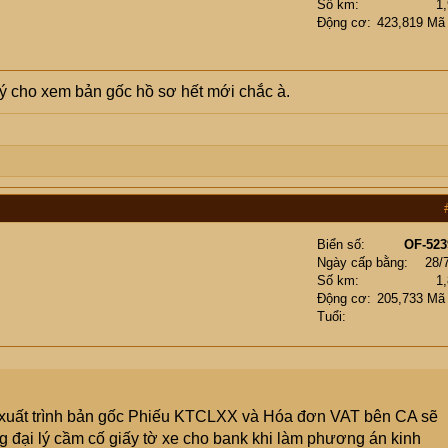
Số km
1
Động cơ
423,819 Mã
 lý cho xem bản gốc hồ sơ hết mới chắc à.
Biển số
OF-523
Ngày cấp bằng
28/
Số km
1
Động cơ
205,733 Mã
Tuổi
ào xuất trình bản gốc Phiếu KTCLXX và Hóa đơn VAT bên CA sẽ
ằng đại lý cầm cố giấy tờ xe cho bank khi làm phương án kinh