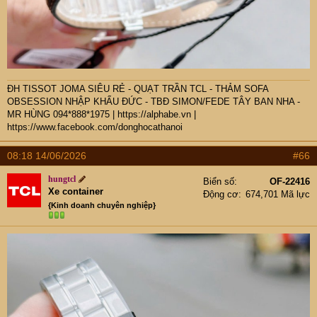
ĐH TISSOT JOMA SIÊU RẺ - QUẠT TRẦN TCL - THẢM SOFA
OBSESSION NHẬP KHẨU ĐỨC - TBĐ SIMON/FEDE TÂY BAN NHA -
MR HÙNG 094*888*1975
|
https://alphabe.vn
|
https://www.facebook.com/donghocathanoi
08:18 14/06/2026
#66
hungtcl
Biển số
OF-22416
Xe container
Động cơ
674,701 Mã lực
{Kinh doanh chuyên nghiệp}