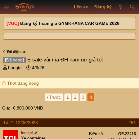
Lên xe
Đăng ký
[VGC]
Đăng ký tham gia GYMKHANA CAR GAME 2026
Đồ điện tử
E sale vài mã ĐH nam nữ giá tốt
[Đã xong]
T
N
hungtcl
4/6/26
h
g
r
à
Thớt đang đóng
e
y
a
g
d
ử
Trước
1
2
3
4
s
i
Giá
6,800,000 VNĐ
t
a
r
14:21 12/06/2026
#61
t
e
hungtcl
Biển số
OF-22416
r
Xe container