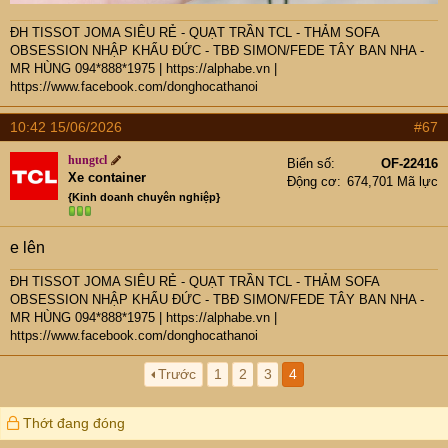
ĐH TISSOT JOMA SIÊU RẺ - QUẠT TRẦN TCL - THẢM SOFA
OBSESSION NHẬP KHẨU ĐỨC - TBĐ SIMON/FEDE TÂY BAN NHA -
MR HÙNG 094*888*1975
|
https://alphabe.vn
|
https://www.facebook.com/donghocathanoi
10:42 15/06/2026
#67
hungtcl
Biển số
OF-22416
Xe container
Động cơ
674,701 Mã lực
{Kinh doanh chuyên nghiệp}
e lên
ĐH TISSOT JOMA SIÊU RẺ - QUẠT TRẦN TCL - THẢM SOFA
OBSESSION NHẬP KHẨU ĐỨC - TBĐ SIMON/FEDE TÂY BAN NHA -
MR HÙNG 094*888*1975
|
https://alphabe.vn
|
https://www.facebook.com/donghocathanoi
Trước
1
2
3
4
Thớt đang đóng