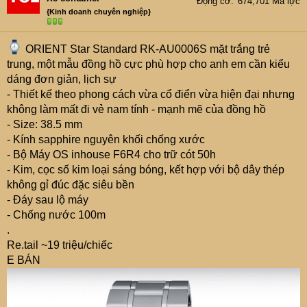
Động cơ
674,701 Mã lực
{Kinh doanh chuyên nghiệp}
ORIENT Star Standard RK-AU0006S mặt trắng trẻ
trung, một mẫu đồng hồ cực phù hợp cho anh em cần kiểu
dáng đơn giản, lịch sự
- Thiết kế theo phong cách vừa cổ điển vừa hiện đại nhưng
không làm mất đi vẻ nam tính - mạnh mẽ của đồng hồ
- Size: 38.5 mm
- Kính sapphire nguyên khối chống xước
- Bộ Máy OS inhouse F6R4 cho trữ cót 50h
- Kim, cọc số kim loại sáng bóng, kết hợp với bộ dây thép
không gỉ đúc đặc siêu bền
- Đáy sau lộ máy
- Chống nước 100m
.
Re.tail ~19 triệu/chiếc
E BÁN