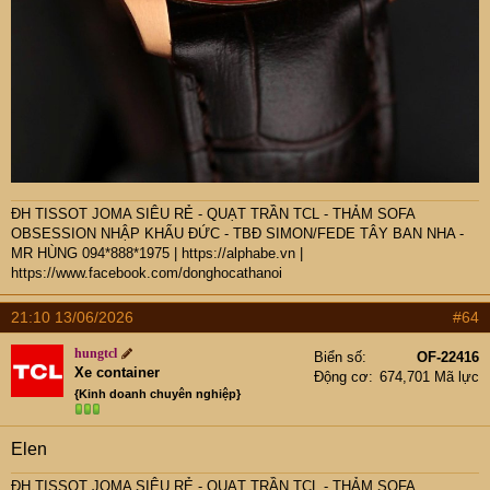
ĐH TISSOT JOMA SIÊU RẺ - QUẠT TRẦN TCL - THẢM SOFA
OBSESSION NHẬP KHẨU ĐỨC - TBĐ SIMON/FEDE TÂY BAN NHA -
MR HÙNG 094*888*1975
|
https://alphabe.vn
|
https://www.facebook.com/donghocathanoi
21:10 13/06/2026
#64
hungtcl
Biển số
OF-22416
Xe container
Động cơ
674,701 Mã lực
{Kinh doanh chuyên nghiệp}
Elen
ĐH TISSOT JOMA SIÊU RẺ - QUẠT TRẦN TCL - THẢM SOFA