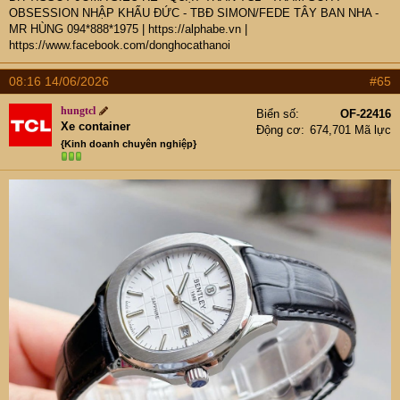
OBSESSION NHẬP KHẨU ĐỨC - TBĐ SIMON/FEDE TÂY BAN NHA -
MR HÙNG 094*888*1975
|
https://alphabe.vn
|
https://www.facebook.com/donghocathanoi
08:16 14/06/2026
#65
hungtcl
Biển số
OF-22416
Xe container
Động cơ
674,701 Mã lực
{Kinh doanh chuyên nghiệp}