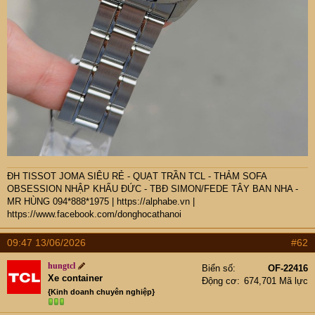
ĐH TISSOT JOMA SIÊU RẺ - QUẠT TRẦN TCL - THẢM SOFA
OBSESSION NHẬP KHẨU ĐỨC - TBĐ SIMON/FEDE TÂY BAN NHA -
MR HÙNG 094*888*1975
|
https://alphabe.vn
|
https://www.facebook.com/donghocathanoi
09:47 13/06/2026
#62
hungtcl
Biển số
OF-22416
Xe container
Động cơ
674,701 Mã lực
{Kinh doanh chuyên nghiệp}