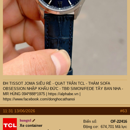
ĐH TISSOT JOMA SIÊU RẺ - QUẠT TRẦN TCL - THẢM SOFA
OBSESSION NHẬP KHẨU ĐỨC - TBĐ SIMON/FEDE TÂY BAN NHA -
MR HÙNG 094*888*1975
|
https://alphabe.vn
|
https://www.facebook.com/donghocathanoi
11:31 13/06/2026
#63
hungtcl
Biển số
OF-22416
Xe container
Động cơ
674,701 Mã lực