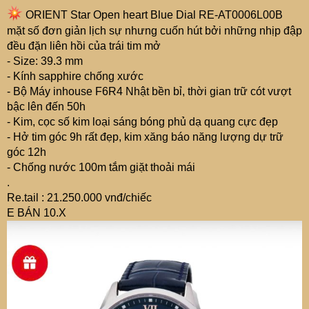
ORIENT Star Open heart Blue Dial RE-AT0006L00B
mặt số đơn giản lịch sự nhưng cuốn hút bởi những nhịp đập
đều đặn liên hồi của trái tim mở
- Size: 39.3 mm
- Kính sapphire chống xước
- Bộ Máy inhouse F6R4 Nhật bền bỉ, thời gian trữ cót vượt
bậc lên đến 50h
- Kim, cọc số kim loại sáng bóng phủ dạ quang cực đẹp
- Hở tim góc 9h rất đẹp, kim xăng báo năng lượng dự trữ
góc 12h
- Chống nước 100m tắm giặt thoải mái
.
Re.tail : 21.250.000 vnđ/chiếc
E BÁN 10.X