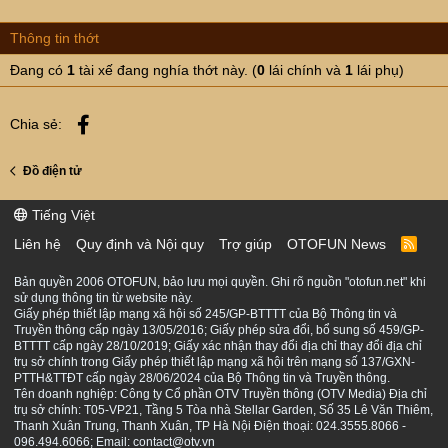
Thông tin thớt
Đang có
1
tài xế đang nghía thớt này. (
0
lái chính và
1
lái phụ)
Facebook
Chia sẻ:
Đồ điện tử
Tiếng Việt
Liên hệ
Quy định và Nội quy
Trợ giúp
OTOFUN News
R
S
S
Bản quyền 2006 OTOFUN, bảo lưu mọi quyền. Ghi rõ nguồn "otofun.net" khi
sử dụng thông tin từ website này.
Giấy phép thiết lập mạng xã hội số 245/GP-BTTTT của Bộ Thông tin và
Truyền thông cấp ngày 13/05/2016; Giấy phép sửa đổi, bổ sung số 459/GP-
BTTTT cấp ngày 28/10/2019; Giấy xác nhận thay đổi địa chỉ thay đổi địa chỉ
trụ sở chính trong Giấy phép thiết lập mạng xã hội trên mạng số 137/GXN-
PTTH&TTĐT cấp ngày 28/06/2024 của Bộ Thông tin và Truyền thông.
Tên doanh nghiệp: Công ty Cổ phần OTV Truyền thông (OTV Media) Địa chỉ
trụ sở chính: T05-VP21, Tầng 5 Tòa nhà Stellar Garden, Số 35 Lê Văn Thiêm,
Thanh Xuân Trung, Thanh Xuân, TP Hà Nội Điện thoại: 024.3555.8066 -
096.494.6066; Email: contact@otv.vn