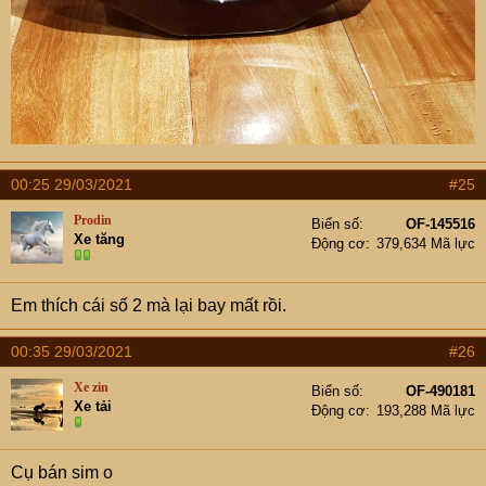
00:25 29/03/2021
#25
Prodin
Biển số
OF-145516
Xe tăng
Động cơ
379,634 Mã lực
Em thích cái số 2 mà lại bay mất rồi.
00:35 29/03/2021
#26
Xe zin
Biển số
OF-490181
Xe tải
Động cơ
193,288 Mã lực
Cụ bán sim o