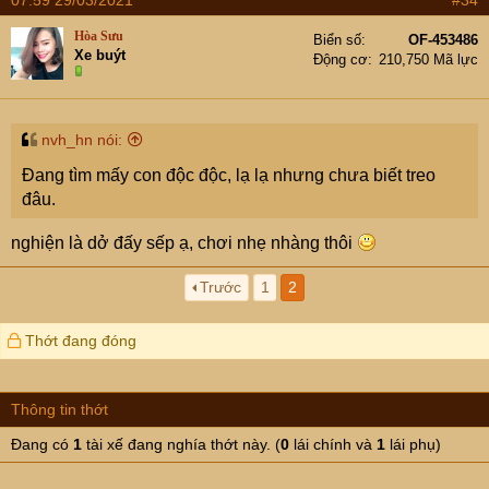
Hòa Sưu
Biển số
OF-453486
Xe buýt
Động cơ
210,750 Mã lực
nvh_hn nói:
Đang tìm mấy con độc độc, lạ lạ nhưng chưa biết treo
đâu.
nghiện là dở đấy sếp ạ, chơi nhẹ nhàng thôi
Trước
1
2
Thớt đang đóng
Thông tin thớt
Đang có
1
tài xế đang nghía thớt này. (
0
lái chính và
1
lái phụ)