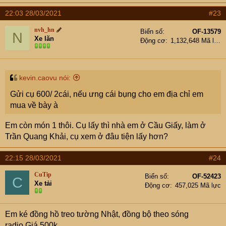
a
22:03 28/03/2021
#23
c
t
nvh_hn
Biển số
OF-13579
N
i
Xe lăn
Động cơ
1,132,648 Mã lực
o
n
s
:
kevin.caovu nói:
Gửi cụ 600/ 2cái, nếu ưng cái bụng cho em địa chỉ em
mua về bày à
Em còn món 1 thôi. Cụ lấy thì nhà em ở Cầu Giấy, làm ở
Trần Quang Khải, cụ xem ở đâu tiện lấy hơn?
22:15 28/03/2021
#24
CuTip
Biển số
OF-52423
C
Xe tải
Động cơ
457,025 Mã lực
Em ké đồng hồ treo tường Nhật, đồng bộ theo sóng
radio.Giá 500k.