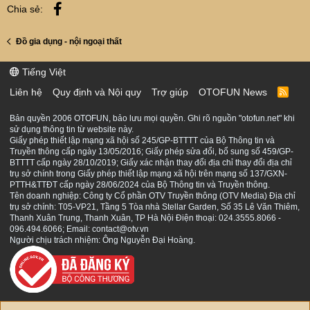
Facebook
Chia sẻ:
Đồ gia dụng - nội ngoại thất
Tiếng Việt
Liên hệ
Quy định và Nội quy
Trợ giúp
OTOFUN News
R
S
S
Bản quyền 2006 OTOFUN, bảo lưu mọi quyền. Ghi rõ nguồn "otofun.net" khi
sử dụng thông tin từ website này.
Giấy phép thiết lập mạng xã hội số 245/GP-BTTTT của Bộ Thông tin và
Truyền thông cấp ngày 13/05/2016; Giấy phép sửa đổi, bổ sung số 459/GP-
BTTTT cấp ngày 28/10/2019; Giấy xác nhận thay đổi địa chỉ thay đổi địa chỉ
trụ sở chính trong Giấy phép thiết lập mạng xã hội trên mạng số 137/GXN-
PTTH&TTĐT cấp ngày 28/06/2024 của Bộ Thông tin và Truyền thông.
Tên doanh nghiệp: Công ty Cổ phần OTV Truyền thông (OTV Media) Địa chỉ
trụ sở chính: T05-VP21, Tầng 5 Tòa nhà Stellar Garden, Số 35 Lê Văn Thiêm,
Thanh Xuân Trung, Thanh Xuân, TP Hà Nội Điện thoại: 024.3555.8066 -
096.494.6066; Email: contact@otv.vn
Người chịu trách nhiệm: Ông Nguyễn Đại Hoàng.