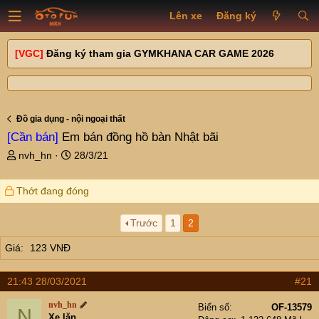
Lên xe
Đăng ký
[VGC]
Đăng ký tham gia GYMKHANA CAR GAME 2026
Đồ gia dụng - nội ngoại thất
[Cần bán]
Em bán đồng hồ bàn Nhật bãi
T
N
nvh_hn
28/3/21
h
g
r
à
Thớt đang đóng
e
y
a
g
d
ử
Trước
1
2
s
i
Giá
123 VNĐ
t
a
r
21:43 28/03/2021
#21
t
e
nvh_hn
Biển số
OF-13579
N
r
Xe lăn