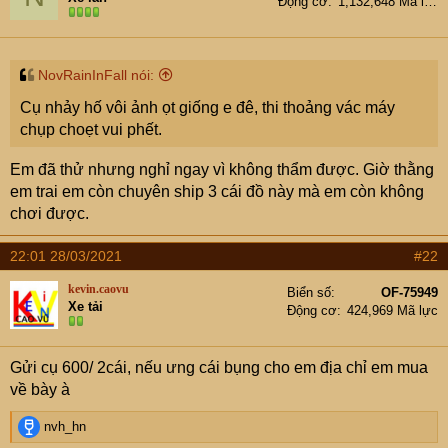
Động cơ
1,132,648 Mã lực
NovRainInFall nói:
Cụ nhảy hố vôi ảnh ọt giống e đê, thi thoảng vác máy
chụp choẹt vui phết.
Em đã thử nhưng nghỉ ngay vì không thẩm được. Giờ thằng
em trai em còn chuyên ship 3 cái đồ này mà em còn không
chơi được.
22:01 28/03/2021
#22
kevin.caovu
Biển số
OF-75949
Xe tải
Động cơ
424,969 Mã lực
Gửi cụ 600/ 2cái, nếu ưng cái bụng cho em địa chỉ em mua
về bày à
R
nvh_hn
e