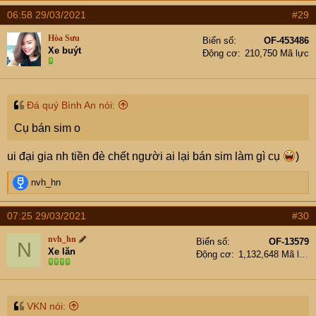
a
06:58 29/03/2021
#29
c
t
Hòa Sưu
Biển số
OF-453486
i
Xe buýt
Động cơ
210,750 Mã lực
o
n
s
:
Đá quý Bình An nói:
Cụ bán sim o
ui đại gia nh tiền đè chết người ai lại bán sim làm gì cụ
)
R
nvh_hn
e
a
07:25 29/03/2021
#30
c
t
nvh_hn
Biển số
OF-13579
N
i
Xe lăn
Động cơ
1,132,648 Mã lực
o
n
s
:
VKN nói: