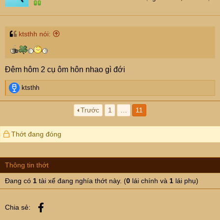
ktsthh nói:
Đêm hôm 2 cụ ôm hôn nhao gì đới
R
ktsthh
e
a
Trước
1
…
11
c
t
i
Thớt đang đóng
o
n
s
Thông tin thớt
:
Đang có
1
tài xế đang nghía thớt này. (
0
lái chính và
1
lái phụ)
Facebook
Chia sẻ: