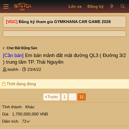
Lên xe
Đăng ký
[VGC]
Đăng ký tham gia GYMKHANA CAR GAME 2026
Chợ Bất Động Sản
[Cần bán]
Em bán mảnh đất mặt đường QL3 ( Đường 3/2
) trung tâm TP. Thái Nguyên
T
N
ktsthh
23/4/22
h
g
r
à
Thớt đang đóng
e
y
a
g
d
ử
Trước
1
…
11
s
i
Tỉnh thành
Khác
t
a
Giá
1,700,000,000 VNĐ
r
Diện tích
72㎡
t