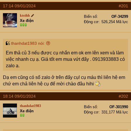
e
17:14 09/01/2024
r
#201
ktsthh
Biển số
OF-34299
Xe điện
Động cơ
526,254 Mã lực
thanhdat1983 nói:
Em thả củ 3 nếu được cụ nhắn em ok em lên xem và làm
việc nhanh cụ ạ. Giá tốt em mua vứt đấy . 0913933883 có
zalo ạ.
Dạ em cũng có số zalo ở trên đấy cụ! cụ máu thì liên hệ em
chứ em chả liên hệ cụ để mời chào đâu hihi
18:14 09/01/2024
#202
thanhdat1983
Biển số
OF-301990
Xe điện
Động cơ
331,177 Mã lực