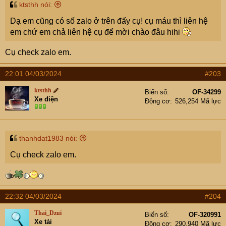
ktsthh nói:
Dạ em cũng có số zalo ở trên đấy cụ! cụ máu thì liên hệ
em chứ em chả liên hệ cụ để mời chào đâu hihi
Cụ check zalo em.
22:01 04/03/2024
#203
ktsthh
Biển số
OF-34299
Xe điện
Động cơ
526,254 Mã lực
thanhdat1983 nói:
Cụ check zalo em.
22:32 04/03/2024
#204
Thai_Dzui
Biển số
OF-320991
Xe tải
Động cơ
290,940 Mã lực