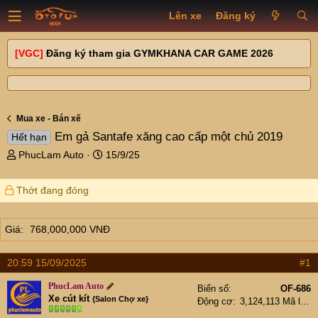
Lên xe
Đăng ký
[VGC]
Đăng ký tham gia GYMKHANA CAR GAME 2026
Mua xe - Bán xế
Em gả Santafe xăng cao cấp một chủ 2019
Hết hạn
T
N
PhucLam Auto
15/9/25
h
g
r
à
Thớt đang đóng
e
y
a
g
d
ử
Giá
768,000,000 VNĐ
s
i
t
a
20:59 15/09/2025
#1
r
PhucLam Auto
t
Biển số
OF-686
Xe cút kít
{Salon Chợ xe}
Động cơ
3,124,113 Mã lực
e
r