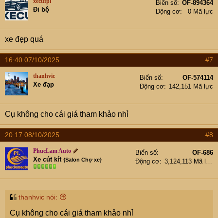
xecufpl
Biển số
OF-894364
Đi bộ
Động cơ
0 Mã lực
xe đẹp quá
16:40 07/10/2025
#7
thanhvic
Biển số
OF-574114
Xe đạp
Động cơ
142,151 Mã lực
Cụ không cho cái giá tham khảo nhỉ
20:17 08/10/2025
#8
PhucLam Auto
Biển số
OF-686
Xe cút kít
{Salon Chợ xe}
Động cơ
3,124,113 Mã lực
thanhvic nói:
Cụ không cho cái giá tham khảo nhỉ