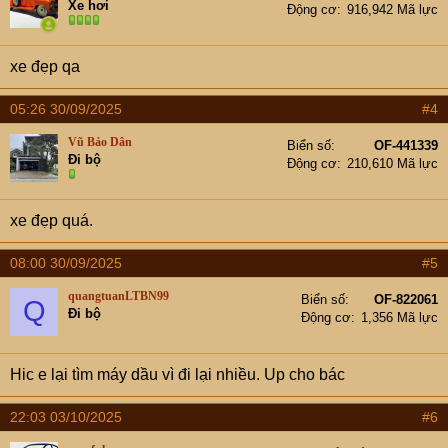
Xe hơi
Động cơ
916,942 Mã lực
o
n
s
xe đẹp qa
:
05:26 30/09/2025
#4
Vũ Bảo Dân
Biển số
OF-441339
Đi bộ
Động cơ
210,610 Mã lực
xe đẹp quá.
08:00 30/09/2025
#5
quangtuanLTBN99
Biển số
OF-822061
Q
Đi bộ
Động cơ
1,356 Mã lực
Hic e lại tìm máy dầu vì đi lại nhiều. Up cho bác
22:03 03/10/2025
#6