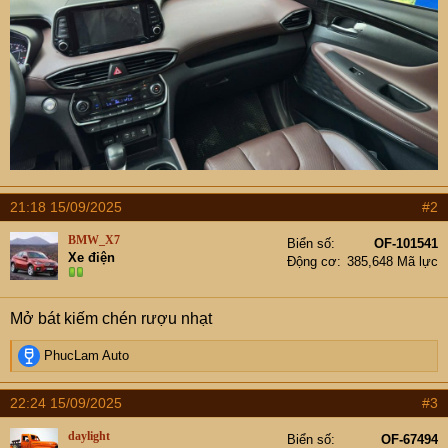
21:18 15/09/2025
#2
BMW_X7
Biển số
OF-101541
Xe điện
Động cơ
385,648 Mã lực
Mở bát kiếm chén rượu nhạt
R
PhucLam Auto
e
a
22:24 15/09/2025
#3
c
t
daylight
Biển số
OF-67494
i