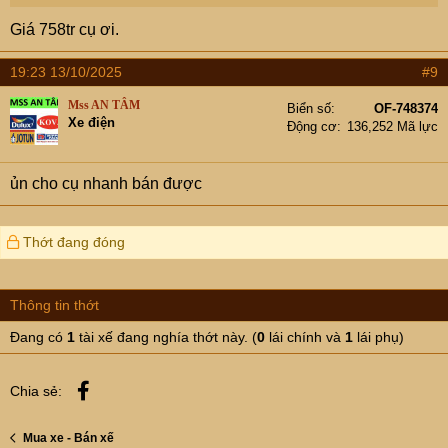
Giá 758tr cụ ơi.
19:23 13/10/2025
#9
Mss AN TÂM
Biển số
OF-748374
Xe điện
Động cơ
136,252 Mã lực
ủn cho cụ nhanh bán được
Thớt đang đóng
Thông tin thớt
Đang có
1
tài xế đang nghía thớt này. (
0
lái chính và
1
lái phụ)
Facebook
Chia sẻ:
Mua xe - Bán xế