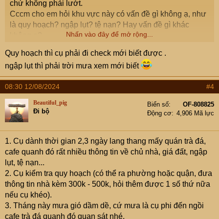
chứ không phải lướt.
Cccm cho em hỏi khu vực này có vấn đề gì không ạ, như
là quy hoạch? ngập lụt? tệ nạn? Hay vấn đề gì khác
Nhấn vào đây để mở rộng...
không ạ?
Quy hoạch thì cụ phải đi check mới biết được .
ngập lụt thì phải trời mưa xem mới biết
08:30 12/08/2024
#4
Beautiful_pig
Biển số
OF-808825
Đi bộ
Động cơ
4,906 Mã lực
1. Cụ dành thời gian 2,3 ngày lang thang mấy quán trà đá,
cafe quanh đó rất nhiều thông tin về chủ nhà, giá đất, ngập
lụt, tệ nạn...
2. Cụ kiểm tra quy hoạch (có thể ra phường hoặc quận, đưa
thông tin nhà kèm 300k - 500k, hỏi thêm được 1 số thứ nữa
nếu cụ khéo).
3. Tháng này mưa gió dầm dề, cứ mưa là cụ phi đến ngồi
cafe trà đá quanh đó quan sát nhé.