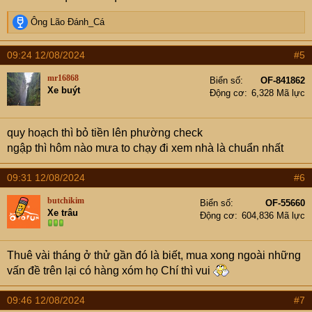
R
Ông Lão Đánh_Cá
e
a
09:24 12/08/2024
#5
c
t
mr16868
Biển số
OF-841862
i
Xe buýt
Động cơ
6,328 Mã lực
o
n
s
quy hoạch thì bỏ tiền lên phường check
:
ngập thì hôm nào mưa to chạy đi xem nhà là chuẩn nhất
09:31 12/08/2024
#6
butchikim
Biển số
OF-55660
Xe trâu
Động cơ
604,836 Mã lực
Thuê vài tháng ở thử gần đó là biết, mua xong ngoài những
vấn đề trên lại có hàng xóm họ Chí thì vui
09:46 12/08/2024
#7