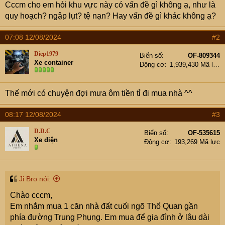
Cccm cho em hỏi khu vực này có vấn đề gì không ạ, như là
quy hoạch? ngập lụt? tệ nạn? Hay vấn đề gì khác không ạ?
07:08 12/08/2024
#2
Diep1979
Biển số
OF-809344
Xe container
Động cơ
1,939,430 Mã lực
Thế mới có chuyện đợi mưa ôm tiền tỉ đi mua nhà ^^
08:17 12/08/2024
#3
D.D.C
Biển số
OF-535615
Xe điện
Động cơ
193,269 Mã lực
Ji Bro nói:
Chào cccm,
Em nhắm mua 1 căn nhà đất cuối ngõ Thổ Quan gần
phía đường Trung Phụng. Em mua để gia đình ở lâu dài