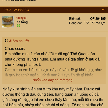
22:52 12/08/2024
#9
thangsu
Biển số
OF-294195
Xe tăng
Động cơ
322,377 Mã lực
Ji Bro nói:
Chào cccm,
Em nhắm mua 1 căn nhà đất cuối ngõ Thổ Quan gần
phía đường Trung Phụng. Em mua để gia đình ở lâu dài
chứ không phải lướt.
Cccm cho em hỏi khu vực này có vấn đề gì không ạ, như
là quy hoạch? ngập lụt? tệ nạn? Hay vấn đề gì khác
Nhấn vào đây để mở rộng...
không ạ?
Ngày xưa sinh viên em ở trọ khu này mấy năm. Được cái
đường thông đi đâu cũng tiện, hàng quán ăn uống đủ cả,
giá cũng rẻ. Ngập thì em chưa thấy lần nào, mỗi tội mưa thì
hơi bẩn thỉu, nhớp nháp, hè thì oi nóng...Tệ nạn thì đâu chả