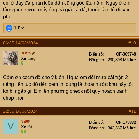
có. ở đây đa phần kiểu dân cũng gốc lâu năm. Ngày ở em
làm quen được mấy ông bà già trà đá, thuốc lào, lô đề vui
phết
R
Ji Bro
e
a
06:35 14/08/2024
#10
c
t
Ji Bro
Biển số
OF-369748
i
Xe tăng
Động cơ
260,898 Mã lực
o
n
s
Cám ơn cccm đã cho ý kiến. Hqua em đội mưa cái trận 2
:
tiếng liên tục đó đến xem thì đúng là thoát nước khu này tốt
ko bị ngập gì. Em lên phường check nốt quy hoạch tranh
chấp thôi.
22:35 14/08/2024
#11
Vit09
Biển số
OF-175882
V
Xe tải
Động cơ
342,367 Mã lực