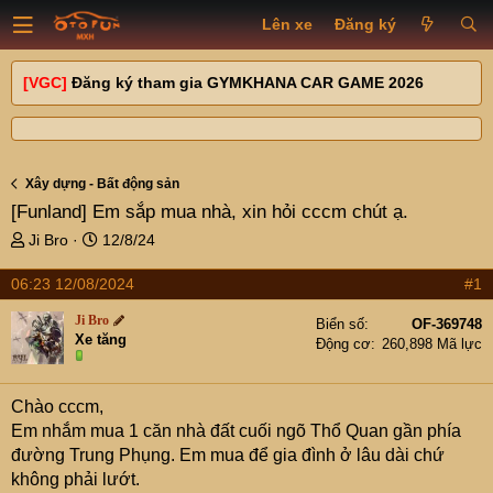
Lên xe
Đăng ký
[VGC]
Đăng ký tham gia GYMKHANA CAR GAME 2026
Xây dựng - Bất động sản
[Funland]
Em sắp mua nhà, xin hỏi cccm chút ạ.
T
N
Ji Bro
12/8/24
h
g
r
à
06:23 12/08/2024
#1
e
y
Ji Bro
a
g
Biển số
OF-369748
Xe tăng
d
ử
Động cơ
260,898 Mã lực
s
i
t
Chào cccm,
a
r
Em nhắm mua 1 căn nhà đất cuối ngõ Thổ Quan gần phía
t
đường Trung Phụng. Em mua để gia đình ở lâu dài chứ
e
không phải lướt.
r