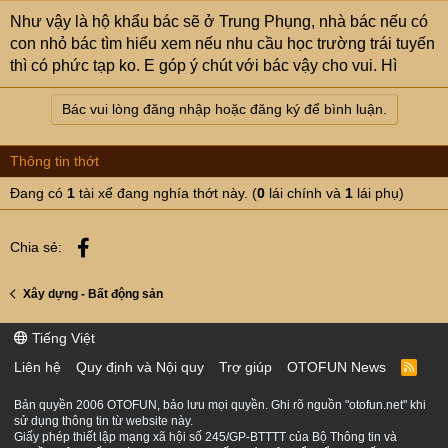
Như vậy là hộ khẩu bác sẽ ở Trung Phụng, nhà bác nếu có
con nhỏ bác tìm hiểu xem nếu nhu cầu học trường trái tuyến
thì có phức tạp ko. E góp ý chút với bác vậy cho vui. Hì
Bác vui lòng đăng nhập hoặc đăng ký để bình luận.
Thông tin thớt
Đang có
1
tài xế đang nghía thớt này. (
0
lái chính và
1
lái phụ)
Facebook
Chia sẻ:
Xây dựng - Bất động sản
Tiếng Việt
Liên hệ
Quy định và Nội quy
Trợ giúp
OTOFUN News
R
S
S
Bản quyền 2006 OTOFUN, bảo lưu mọi quyền. Ghi rõ nguồn "otofun.net" khi
sử dụng thông tin từ website này.
Giấy phép thiết lập mạng xã hội số 245/GP-BTTTT của Bộ Thông tin và