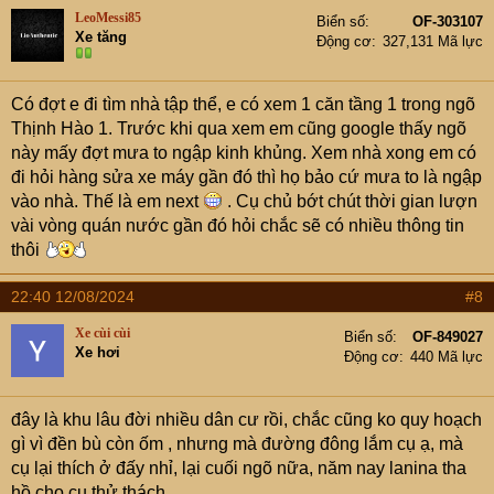
LeoMessi85
Biển số
OF-303107
Xe tăng
Động cơ
327,131 Mã lực
Có đợt e đi tìm nhà tập thể, e có xem 1 căn tầng 1 trong ngõ
Thịnh Hào 1. Trước khi qua xem em cũng google thấy ngõ
này mấy đợt mưa to ngập kinh khủng. Xem nhà xong em có
đi hỏi hàng sửa xe máy gần đó thì họ bảo cứ mưa to là ngập
vào nhà. Thế là em next
. Cụ chủ bớt chút thời gian lượn
vài vòng quán nước gần đó hỏi chắc sẽ có nhiều thông tin
thôi
22:40 12/08/2024
#8
Xe cùi cùi
Biển số
OF-849027
Xe hơi
Động cơ
440 Mã lực
đây là khu lâu đời nhiều dân cư rồi, chắc cũng ko quy hoạch
gì vì đền bù còn ốm , nhưng mà đường đông lắm cụ ạ, mà
cụ lại thích ở đấy nhỉ, lại cuối ngõ nữa, năm nay lanina tha
hồ cho cụ thử thách