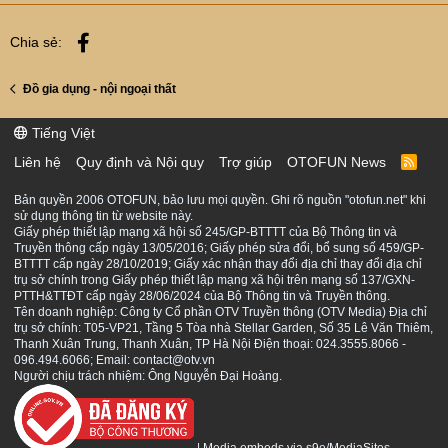
Facebook
Chia sẻ:
Đồ gia dụng - nội ngoại thất
Tiếng Việt
Liên hệ
Quy định và Nội quy
Trợ giúp
OTOFUN News
R
S
S
Bản quyền 2006 OTOFUN, bảo lưu mọi quyền. Ghi rõ nguồn "otofun.net" khi
sử dụng thông tin từ website này.
Giấy phép thiết lập mạng xã hội số 245/GP-BTTTT của Bộ Thông tin và
Truyền thông cấp ngày 13/05/2016; Giấy phép sửa đổi, bổ sung số 459/GP-
BTTTT cấp ngày 28/10/2019; Giấy xác nhận thay đổi địa chỉ thay đổi địa chỉ
trụ sở chính trong Giấy phép thiết lập mạng xã hội trên mạng số 137/GXN-
PTTH&TTĐT cấp ngày 28/06/2024 của Bộ Thông tin và Truyền thông.
Tên doanh nghiệp: Công ty Cổ phần OTV Truyền thông (OTV Media) Địa chỉ
trụ sở chính: T05-VP21, Tầng 5 Tòa nhà Stellar Garden, Số 35 Lê Văn Thiêm,
Thanh Xuân Trung, Thanh Xuân, TP Hà Nội Điện thoại: 024.3555.8066 -
096.494.6066; Email: contact@otv.vn
Người chịu trách nhiệm: Ông Nguyễn Đại Hoàng.