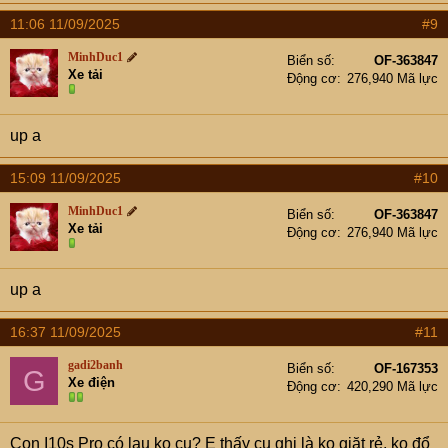
11:06 11/09/2025
#9
MinhDuc1
Biển số
OF-363847
Xe tải
Động cơ
276,940 Mã lực
up a
15:09 11/09/2025
#10
MinhDuc1
Biển số
OF-363847
Xe tải
Động cơ
276,940 Mã lực
up a
16:37 11/09/2025
#11
gadi2banh
Biển số
OF-167353
G
Xe điện
Động cơ
420,290 Mã lực
Con I10s Pro có lau ko cụ? E thấy cụ ghi là ko giặt rẻ, ko đổ