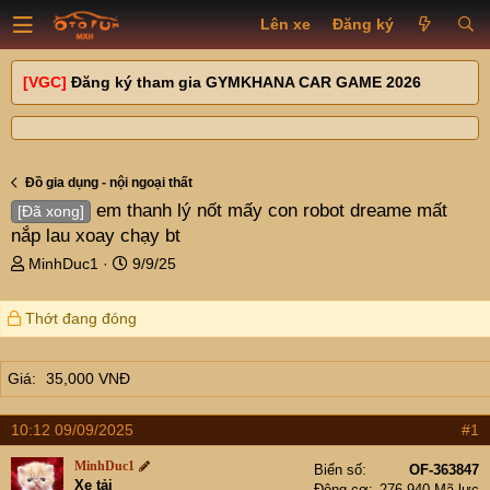
Lên xe
Đăng ký
[VGC]
Đăng ký tham gia GYMKHANA CAR GAME 2026
Đồ gia dụng - nội ngoại thất
em thanh lý nốt mấy con robot dreame mất
[Đã xong]
nắp lau xoay chạy bt
T
N
MinhDuc1
9/9/25
h
g
r
à
Thớt đang đóng
e
y
a
g
d
ử
Giá
35,000 VNĐ
s
i
t
a
10:12 09/09/2025
#1
r
MinhDuc1
t
Biển số
OF-363847
Xe tải
Động cơ
276,940 Mã lực