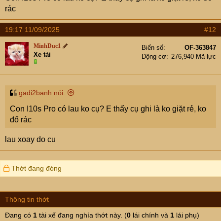
rác
19:17 11/09/2025
#12
MinhDuc1
Biển số
OF-363847
Xe tải
Động cơ
276,940 Mã lực
gadi2banh nói:
Con I10s Pro có lau ko cụ? E thấy cụ ghi là ko giặt rẻ, ko
đổ rác
lau xoay do cu
Thớt đang đóng
Thông tin thớt
Đang có
1
tài xế đang nghía thớt này. (
0
lái chính và
1
lái phụ)