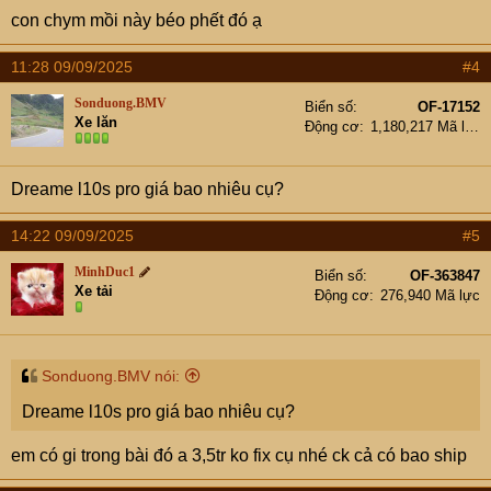
con chym mồi này béo phết đó ạ
11:28 09/09/2025
#4
Sonduong.BMV
Biển số
OF-17152
Xe lăn
Động cơ
1,180,217 Mã lực
Dreame l10s pro giá bao nhiêu cụ?
14:22 09/09/2025
#5
MinhDuc1
Biển số
OF-363847
Xe tải
Động cơ
276,940 Mã lực
Sonduong.BMV nói:
Dreame l10s pro giá bao nhiêu cụ?
em có gi trong bài đó a 3,5tr ko fix cụ nhé ck cả có bao ship