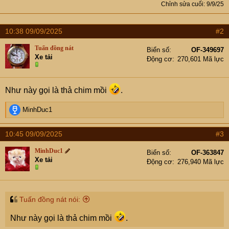
Chỉnh sửa cuối:
9/9/25
10:38 09/09/2025
#2
Tuấn đồng nát
Biển số
OF-349697
Xe tải
Động cơ
270,601 Mã lực
Như này gọi là thả chim mồi
.
R
MinhDuc1
e
a
10:45 09/09/2025
#3
c
t
MinhDuc1
Biển số
OF-363847
i
Xe tải
Động cơ
276,940 Mã lực
o
n
s
:
Tuấn đồng nát nói:
Như này gọi là thả chim mồi
.