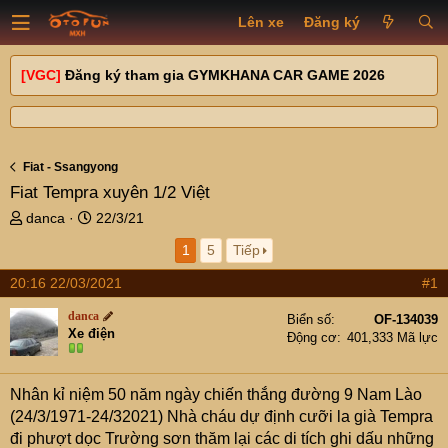
Lên xe
Đăng ký
[VGC]
Đăng ký tham gia GYMKHANA CAR GAME 2026
Fiat - Ssangyong
Fiat Tempra xuyên 1/2 Việt
T
N
danca
22/3/21
h
g
1
5
Tiếp
r
à
e
y
20:16 22/03/2021
#1
a
g
d
ử
danca
Biển số
OF-134039
s
i
Xe điện
Động cơ
401,333 Mã lực
t
a
r
Nhân kỉ niệm 50 năm ngày chiến thắng đường 9 Nam Lào
t
(24/3/1971-24/32021) Nhà cháu dự định cưỡi la già Tempra
e
đi phượt dọc Trường sơn thăm lại các di tích ghi dấu những
r