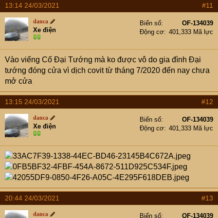
13:14 24/03/2021
#11
danca
Biển số
OF-134039
Xe điện
Động cơ
401,333 Mã lực
Vào viếng Cố Đại Tướng mà ko được vô do gia đình Đại
tướng đóng cửa vì dịch covit từ tháng 7/2020 đến nay chưa
mở cửa
13:15 24/03/2021
#12
danca
Biển số
OF-134039
Xe điện
Động cơ
401,333 Mã lực
20:44 24/03/2021
#13
danca
Biển số
OF-134039