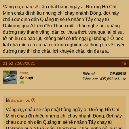
Vâng cụ, cháu sẽ cập nhật hàng ngày ạ, Đường Hồ Chí
Minh cháu đi nhiều nhưng chỉ chạy nhánh Đông, đợt này
cháu dự định đến Quảng trị sẽ rẽ nhánh Tây chạy từ
Dakrong qua A lưới đến Thạch mỹ , cháu nghe nói quãng
đường này thanh vắng, dân cư thưa thớt, vừa qua lại bị sụt
lở nhiều do bão lụt, không biết có trở ngại gì không? Ở box
fiat nhà mình có cụ nào có kinh nghiệm và thông tin về tuyến
đường này thì cho cháu lời khuyên cháu xin đa tạ ạ.
21:52 22/03/2021
#5
lttung
Biển số
OF-68918
Xe buýt
Động cơ
435,892 Mã lực
danca nói:
Vâng cụ, cháu sẽ cập nhật hàng ngày ạ, Đường Hồ Chí
Minh cháu đi nhiều nhưng chỉ chạy nhánh Đông, đợt này
cháu dự định đến Quảng trị sẽ rẽ nhánh Tây chạy từ
Dakrong qua A lưới đến Thạch mỹ , cháu nghe nói quãng