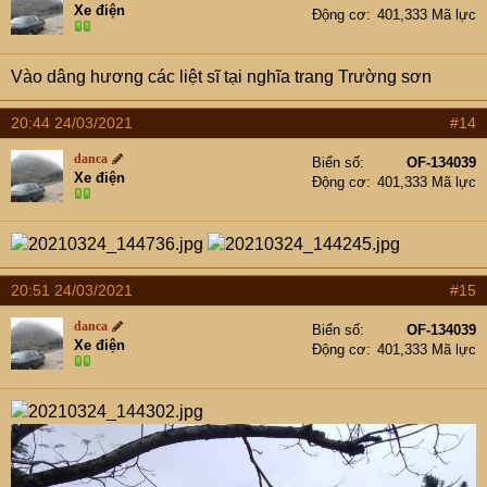
Xe điện
Động cơ
401,333 Mã lực
Vào dâng hương các liệt sĩ tại nghĩa trang Trường sơn
20:44 24/03/2021
#14
danca
Biển số
OF-134039
Xe điện
Động cơ
401,333 Mã lực
20:51 24/03/2021
#15
danca
Biển số
OF-134039
Xe điện
Động cơ
401,333 Mã lực