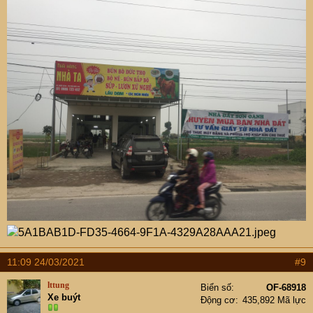
11:09 24/03/2021
#9
lttung
Biển số
OF-68918
Xe buýt
Động cơ
435,892 Mã lực