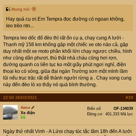
lttung nói:
Hay quá cụ ơi.Em Tempra đọc đường có ngoan không,
leo trèo ntn...
Tempra leo dốc đổ đèo thì rất ổn cụ ạ, chạy cung A lưới -
Thạnh mỹ 158 km không gặp một chiếc xe oto nào cả, gặp
duy nhất một xe moto phân khối lớn chạy ngược chiều, hình
như cũng dân phượt, thú thật nhà cháu cũng hơi rợn,
đường quanh co liên tục ko một giây phút ngơi nghỉ, điện
thoại ko có sóng, giũa đại ngàn Trường sơn một mình lầm
lũi nếu trục trặc rất dễ thành người rừng ạ . Chạy xong cung
này đến đèo lò xo thấy nó quá bình thường.
22:50 26/03/2021
#19
danca
Biển số
OF-134039
Xe điện
Động cơ
401,333 Mã lực
Ngày thứ nhất Vinh - A Lứoi chạy túc tắc tầm 18h đến A lưới