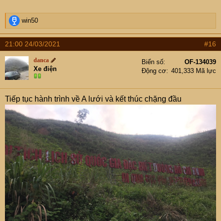
R
win50
e
a
21:00 24/03/2021
#16
c
t
danca
Biển số
OF-134039
i
Xe điện
Động cơ
401,333 Mã lực
o
n
s
Tiếp tục hành trình về A lưới và kết thúc chặng đầu
: