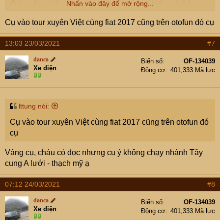
Nhấn vào đây để mở rộng...
Ở box fiat nhà mình có cụ nào có kinh nghiệm và thông
tin về tuyến đường này thì cho cháu lời khuyên cháu xin
Cụ vào tour xuyên Việt cùng fiat 2017 cũng trên otofun đó cụ
đa tạ ạ.
13:03 23/03/2021
#7
danca
Biển số
OF-134039
Xe điện
Động cơ
401,333 Mã lực
lttung nói:
Cụ vào tour xuyên Việt cùng fiat 2017 cũng trên otofun đó
cụ
Váng cụ, cháu có đọc nhưng cụ ý không chạy nhánh Tây
cung A lưới - thạch mỹ ạ
07:12 24/03/2021
#8
danca
Biển số
OF-134039
Xe điện
Động cơ
401,333 Mã lực