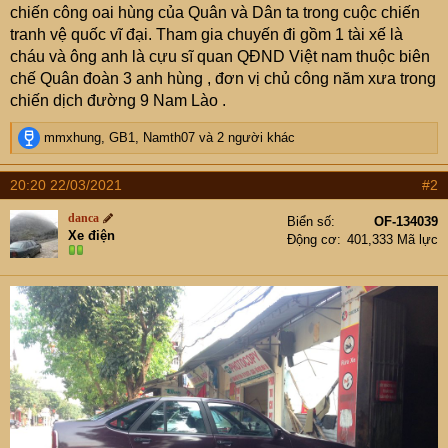
chiến công oai hùng của Quân và Dân ta trong cuộc chiến
tranh vệ quốc vĩ đại. Tham gia chuyến đi gồm 1 tài xế là
cháu và ông anh là cựu sĩ quan QĐND Việt nam thuộc biên
chế Quân đoàn 3 anh hùng , đơn vị chủ công năm xưa trong
chiến dịch đường 9 Nam Lào .
R
mmxhung
,
GB1
,
Namth07
và 2 người khác
e
a
20:20 22/03/2021
#2
c
t
danca
Biển số
OF-134039
i
Xe điện
Động cơ
401,333 Mã lực
o
n
s
: