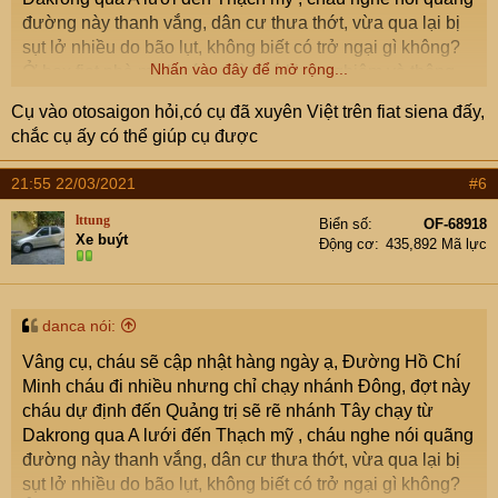
đường này thanh vắng, dân cư thưa thớt, vừa qua lại bị
sụt lở nhiều do bão lụt, không biết có trở ngại gì không?
Nhấn vào đây để mở rộng...
Ở box fiat nhà mình có cụ nào có kinh nghiệm và thông
tin về tuyến đường này thì cho cháu lời khuyên cháu xin
Cụ vào otosaigon hỏi,có cụ đã xuyên Việt trên fiat siena đấy,
đa tạ ạ.
chắc cụ ấy có thể giúp cụ được
21:55 22/03/2021
#6
lttung
Biển số
OF-68918
Xe buýt
Động cơ
435,892 Mã lực
danca nói:
Vâng cụ, cháu sẽ cập nhật hàng ngày ạ, Đường Hồ Chí
Minh cháu đi nhiều nhưng chỉ chạy nhánh Đông, đợt này
cháu dự định đến Quảng trị sẽ rẽ nhánh Tây chạy từ
Dakrong qua A lưới đến Thạch mỹ , cháu nghe nói quãng
đường này thanh vắng, dân cư thưa thớt, vừa qua lại bị
sụt lở nhiều do bão lụt, không biết có trở ngại gì không?