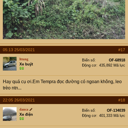
05:13 25/03/2021
#17
lttung
Biển số
OF-68918
Xe buýt
Động cơ
435,892 Mã lực
Hay quá cụ ơi.Em Tempra đọc đường có ngoan không, leo
trèo ntn...
22:05 26/03/2021
#18
danca
Biển số
OF-134039
Xe điện
Động cơ
401,333 Mã lực