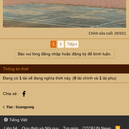
Chỉnh sửa cuối:
26/3/21
1
5
Tiếp
Bác vui lòng đăng nhập hoặc đăng ký để bình luận.
Thông tin thớt
Đang có
1
tài xế đang nghía thớt này. (
0
lái chính và
1
lái phụ)
Facebook
Chia sẻ:
Fiat - Ssangyong
Tiếng Việt
Liên hệ
Quy định và Nội quy
Trợ giúp
OTOFUN News
R