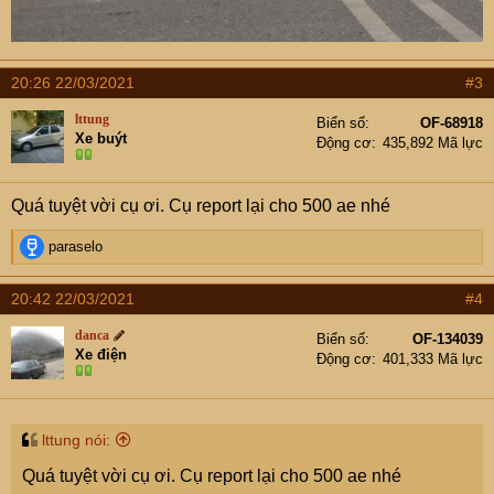
20:26 22/03/2021
#3
lttung
Biển số
OF-68918
Xe buýt
Động cơ
435,892 Mã lực
Quá tuyệt vời cụ ơi. Cụ report lại cho 500 ae nhé
R
paraselo
e
a
20:42 22/03/2021
#4
c
t
danca
Biển số
OF-134039
i
Xe điện
Động cơ
401,333 Mã lực
o
n
s
:
lttung nói:
Quá tuyệt vời cụ ơi. Cụ report lại cho 500 ae nhé