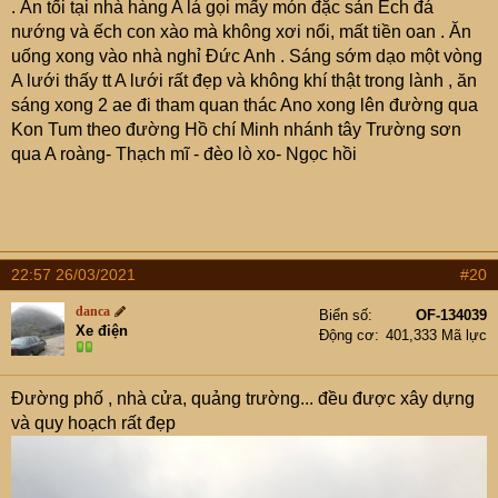
. Ăn tối tại nhà hàng A lá gọi mấy món đặc sản Ếch đá
nướng và ếch con xào mà không xơi nổi, mất tiền oan . Ăn
uống xong vào nhà nghỉ Đức Anh . Sáng sớm dạo một vòng
A lưới thấy tt A lưới rất đẹp và không khí thật trong lành , ăn
sáng xong 2 ae đi tham quan thác Ano xong lên đường qua
Kon Tum theo đường Hồ chí Minh nhánh tây Trường sơn
qua A roàng- Thạch mĩ - đèo lò xo- Ngọc hồi
22:57 26/03/2021
#20
danca
Biển số
OF-134039
Xe điện
Động cơ
401,333 Mã lực
Đường phố , nhà cửa, quảng trường... đều được xây dựng
và quy hoạch rất đẹp