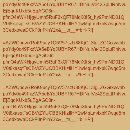
poYdy0o49FxzWA5eBYqJUBYR67HDlNuIVe42SpLtRnNvu
EjEqqKUxb5uEgAGO3n-
pfmO4aWKHjgyUmh5RuF3xQF78MqiXfi5r_hy9PmND01Q
V0t8xasqtTsCBVrZYUCBBKHizfIHY1wMqLm4xbK7wqq5m
3CedxowaDCkF0nP-hY2x&__tn__=*bH-R']
=AZWQpqw7RoK9ucyTQ6V57szU88KjCL3lgLZGGrxwvhb
poYdy0o49FxzWA5eBYqJUBYR67HDlNuIVe42SpLtRnNvu
EjEqqKUxb5uEgAGO3n-
pfmO4aWKHjgyUmh5RuF3xQF78MqiXfi5r_hy9PmND01Q
V0t8xasqtTsCBVrZYUCBBKHizfIHY1wMqLm4xbK7wqq5m
3CedxowaDCkF0nP-hY2x&__tn__=*bH-R']
=AZWQpqw7RoK9ucyTQ6V57szU88KjCL3lgLZGGrxwvhb
poYdy0o49FxzWA5eBYqJUBYR67HDlNuIVe42SpLtRnNvu
EjEqqKUxb5uEgAGO3n-
pfmO4aWKHjgyUmh5RuF3xQF78MqiXfi5r_hy9PmND01Q
V0t8xasqtTsCBVrZYUCBBKHizfIHY1wMqLm4xbK7wqq5m
3CedxowaDCkF0nP-hY2x&__tn__=*bH-R']