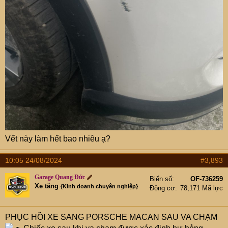
Vết này làm hết bao nhiêu ạ?
10:05 24/08/2024
#3,893
Garage Quang Đức
Biển số
OF-736259
Xe tăng
{Kinh doanh chuyên nghiệp}
Động cơ
78,171 Mã lực
PHỤC HỒI XE SANG PORSCHE MACAN SAU VA CHẠM