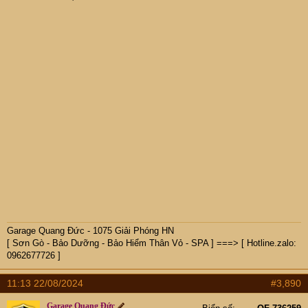
Garage Quang Đức - 1075 Giải Phóng HN
[ Sơn Gò - Bảo Dưỡng - Bảo Hiểm Thân Vỏ - SPA ] ===> [ Hotline.zalo:
0962677726 ]
11:13 22/08/2024
#3,890
Garage Quang Đức