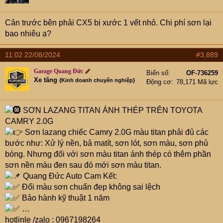
Cản trước bên phải CX5 bị xước 1 vết nhỏ. Chi phí sơn lại
bao nhiêu ạ?
11:02 22/08/2024
#3,889
Garage Quang Đức
Biển số
OF-736259
Xe tăng
{Kinh doanh chuyên nghiệp}
Động cơ
78,171 Mã lực
SƠN LAZANG TITAN ÁNH THÉP TRÊN TOYOTA
CAMRY 2.0G
Sơn lazang chiếc Camry 2.0G màu titan phải đủ các
bước như: Xử lý nền, bả matít, sơn lót, sơn màu, sơn phủ
bóng. Nhưng đối với sơn màu titan ánh thép có thêm phần
sơn nền màu đen sau đó mới sơn màu titan.
Quang Đức Auto Cam Kết:
Đổi màu sơn chuẩn đẹp không sai lệch
Bảo hành kỹ thuật 1 năm
…
hotlinle /zalo ; 0967198264