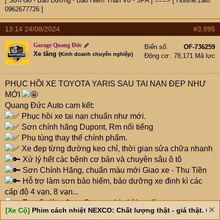
[ Sơn Gò - Bảo Dưỡng - Bảo Hiểm Thân Vỏ - SPA ] ===> [ Hotline.zalo:
0962677726 ]
13:14 24/08/2024
#3,895
Garage Quang Đức
Biển số
OF-736259
Xe tăng
{Kinh doanh chuyên nghiệp}
Động cơ
78,171 Mã lực
PHỤC HỒI XE TOYOTA YARIS SAU TAI NẠN ĐẸP NHƯ
MỚI
Quang Đức Auto cam kết:
Phục hồi xe tai nạn chuẩn như mới.
Sơn chính hãng Dupont, Rm nổi tiếng
Phụ tùng thay thế chính phẩm.
Xe đẹp từng đường keo chỉ, thời gian sửa chữa nhanh
Xử lý hết các bệnh cơ bản và chuyên sâu ô tô
Sơn Chính Hãng, chuẩn màu mới Giao xe - Thu Tiền
Hỗ trợ làm sơn bảo hiểm, bảo dưỡng xe định kì các
cấp độ 4 vạn, 8 vạn...
Tư vấn làm đẹp - Spa xe chi phí hợp lí.
[Xe Cộ]
Phim cách nhiệt NEXCO: Chất lượng thật - giá thật. Giá 
Hỗ trợ làm bảo hiểm thân vỏ tất cả các Hãng, kiểm tra