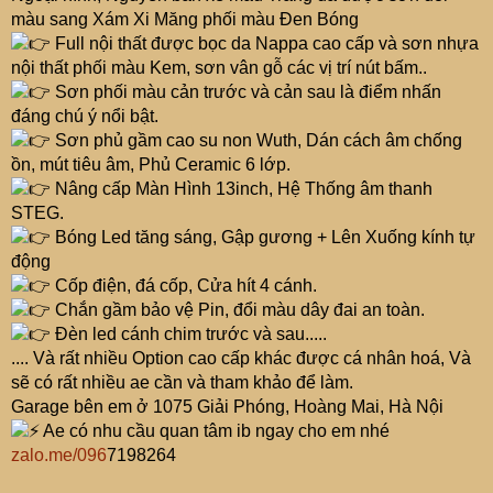
màu sang Xám Xi Măng phối màu Đen Bóng
Full nội thất được bọc da Nappa cao cấp và sơn nhựa
nội thất phối màu Kem, sơn vân gỗ các vị trí nút bấm..
Sơn phối màu cản trước và cản sau là điểm nhấn
đáng chú ý nổi bật.
Sơn phủ gầm cao su non Wuth, Dán cách âm chống
ồn, mút tiêu âm, Phủ Ceramic 6 lớp.
Nâng cấp Màn Hình 13inch, Hệ Thống âm thanh
STEG.
Bóng Led tăng sáng, Gập gương + Lên Xuống kính tự
động
Cốp điện, đá cốp, Cửa hít 4 cánh.
Chắn gầm bảo vệ Pin, đổi màu dây đai an toàn.
Đèn led cánh chim trước và sau.....
.... Và rất nhiều Option cao cấp khác được cá nhân hoá, Và
sẽ có rất nhiều ae cần và tham khảo để làm.
Garage bên em ở 1075 Giải Phóng, Hoàng Mai, Hà Nội
Ae có nhu cầu quan tâm ib ngay cho em nhé
zalo.me/096
7198264