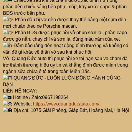
Chiếc xe sau khi va chạm được xác định hư hỏng
phần đèn chiếu sáng bên phụ, móp, trầy xước capo & phần
BDS trước bên phụ.
Phần đầu bị vỡ đèn được thay thế bằng một cụm đèn
mới chuẩn theo xe Porsche macan.
Phần BDS được phục hồi và phun sơn lại, phần capo
được gò nắn, chạy chỉ và sơn lại đúng màu xám của xe.
Đảm bảo rằng đèn hoạt động bình thường và không có
vấn đê gì khác về thân vỏ sau khi phục hồi.
Với Quang Đức auto thì phục hồi xe tai nạn sau va chạm đã
trở thành thương hiệu uy tín và khẳng định được mình trong
ngành sửa chữa ô tô trong toàn Miền Bắc.
QUANG ĐỨC - LUÔN LUÔN ĐỒNG HÀNH CÙNG
BẠN
LIÊN HỆ NGAY:
Hotline / Zalo:0967198264
Website:
https://www.quangducauto.com/
Địa chỉ: 1075 Giải Phóng, Giáp Bát, Hoàng Mai, Hà Nội