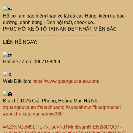
Hỗ trợ làm bảo hiểm thân vỏ tất cả các Hãng, kiểm tra bảo
dưỡng, đánh bóng - Dọn nội thất, check xe...
PHỤC HỒI XE Ô TÔ TAI NẠN ĐẸP NHẤT MIỀN BẮC
--------------------------------------------------------------
LIÊN HỆ NGAY:
Hotline / Zalo: 0967198264
Web Đặt lịch:
https://www.quangducauto.com/
Địa chỉ: 1075 Giải Phóng, Hoàng Mai, Hà Nội
#quangducauto
#suachuaoto
#suaxebmw
#khaiphuchoi
#phuchoixetainan
#bmw330
=AZXvNzeM9LFiL-7x_acVl-dTMmBsgmNiEN2t8DQQ7--