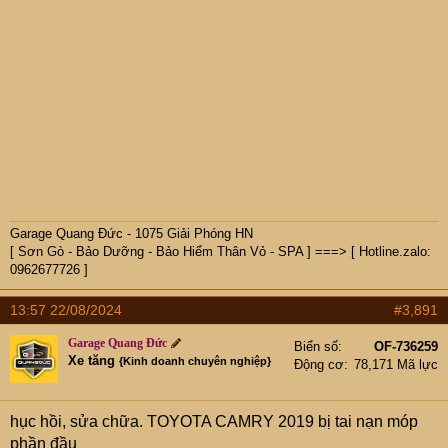
Garage Quang Đức - 1075 Giải Phóng HN
[ Sơn Gò - Bảo Dưỡng - Bảo Hiểm Thân Vỏ - SPA ] ===> [ Hotline.zalo:
0962677726 ]
13:57 22/08/2024
#3,891
Garage Quang Đức
Biển số
OF-736259
Xe tăng
{Kinh doanh chuyên nghiệp}
Động cơ
78,171 Mã lực
hục hồi, sửa chữa. TOYOTA CAMRY 2019 bị tai nạn móp
phần đầu