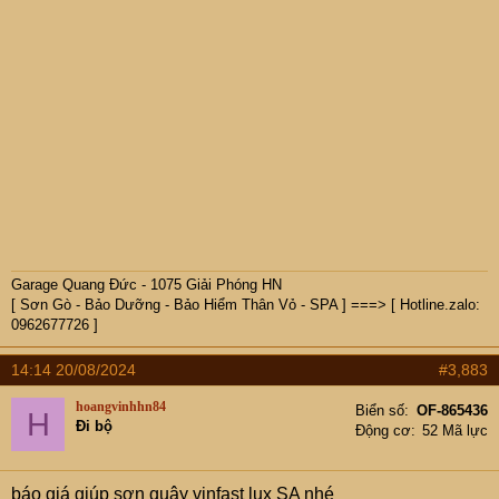
Garage Quang Đức - 1075 Giải Phóng HN
[ Sơn Gò - Bảo Dưỡng - Bảo Hiểm Thân Vỏ - SPA ] ===> [ Hotline.zalo:
0962677726 ]
14:14 20/08/2024
#3,883
hoangvinhhn84
Biển số
OF-865436
H
Đi bộ
Động cơ
52 Mã lực
báo giá giúp sơn quây vinfast lux SA nhé