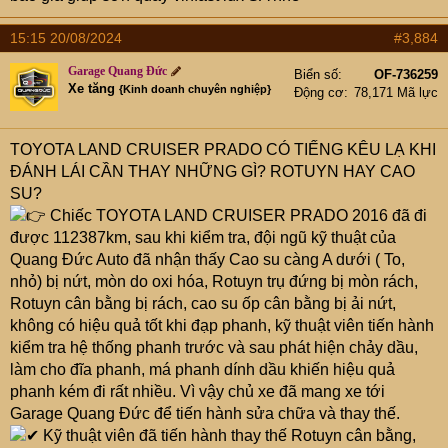
15:15 20/08/2024
#3,884
Garage Quang Đức
Biển số
OF-736259
Xe tăng
{Kinh doanh chuyên nghiệp}
Động cơ
78,171 Mã lực
TOYOTA LAND CRUISER PRADO CÓ TIẾNG KÊU LẠ KHI
ĐÁNH LÁI CẦN THAY NHỮNG GÌ? ROTUYN HAY CAO
SU?
Chiếc TOYOTA LAND CRUISER PRADO 2016 đã đi
được 112387km, sau khi kiểm tra, đội ngũ kỹ thuật của
Quang Đức Auto đã nhận thấy Cao su càng A dưới ( To,
nhỏ) bị nứt, mòn do oxi hóa, Rotuyn trụ đứng bị mòn rách,
Rotuyn cân bằng bị rách, cao su ốp cân bằng bị ải nứt,
không có hiệu quả tốt khi đạp phanh, kỹ thuật viên tiến hành
kiểm tra hệ thống phanh trước và sau phát hiện chảy dầu,
làm cho đĩa phanh, má phanh dính dầu khiến hiệu quả
phanh kém đi rất nhiều. Vì vậy chủ xe đã mang xe tới
Garage Quang Đức để tiến hành sửa chữa và thay thế.
Kỹ thuật viên đã tiến hành thay thế Rotuyn cân bằng,