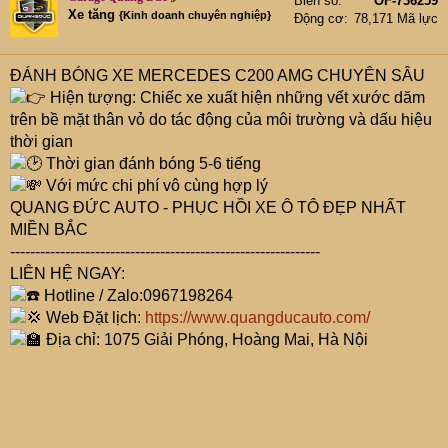
Biển số
OF-736259
Xe tăng
{Kinh doanh chuyên nghiệp}
Động cơ
78,171 Mã lực
ĐÁNH BÓNG XE MERCEDES C200 AMG CHUYÊN SÂU
Hiện tượng: Chiếc xe xuất hiện những vết xước dăm
trên bề mặt thân vỏ do tác động của môi trường và dấu hiệu
thời gian
Thời gian đánh bóng 5-6 tiếng
Với mức chi phí vô cùng hợp lý
QUANG ĐỨC AUTO - PHỤC HỒI XE Ô TÔ ĐẸP NHẤT
MIỀN BẮC
--------------------------------------------------------------
LIÊN HỆ NGAY:
Hotline / Zalo:0967198264
Web Đặt lịch:
https://www.quangducauto.com/
Địa chỉ: 1075 Giải Phóng, Hoàng Mai, Hà Nội