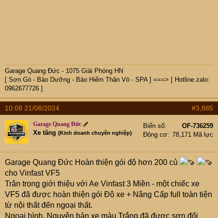
Garage Quang Đức - 1075 Giải Phóng HN
[ Sơn Gò - Bảo Dưỡng - Bảo Hiểm Thân Vỏ - SPA ] ===> [ Hotline.zalo:
0962677726 ]
10:08 21/08/2024
#3,885
Garage Quang Đức
Biển số
OF-736259
Xe tăng
{Kinh doanh chuyên nghiệp}
Động cơ
78,171 Mã lực
Garage Quang Đức Hoàn thiện gói độ hơn 200 củ
cho Vinfast VF5
Trân trọng giới thiệu với Ae Vinfast 3 Miền - một chiếc xe
VF5 đã được hoàn thiện gói Độ xe + Nâng Cấp full toàn tiện
từ nội thất đến ngoại thất.
Ngoại hình, Nguyên bản xe màu Trắng đã được sơn đổi