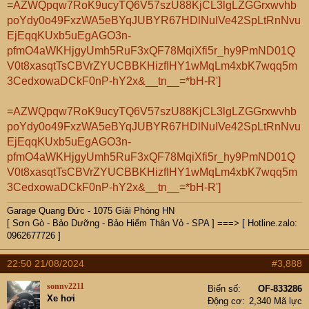
=AZWQpqw7RoK9ucyTQ6V57szU88KjCL3lgLZGGrxwvhb
poYdy0o49FxzWA5eBYqJUBYR67HDlNuIVe42SpLtRnNvu
EjEqqKUxb5uEgAGO3n-
pfmO4aWKHjgyUmh5RuF3xQF78MqiXfi5r_hy9PmND01Q
V0t8xasqtTsCBVrZYUCBBKHizfIHY1wMqLm4xbK7wqq5m
3CedxowaDCkF0nP-hY2x&__tn__=*bH-R']
=AZWQpqw7RoK9ucyTQ6V57szU88KjCL3lgLZGGrxwvhb
poYdy0o49FxzWA5eBYqJUBYR67HDlNuIVe42SpLtRnNvu
EjEqqKUxb5uEgAGO3n-
pfmO4aWKHjgyUmh5RuF3xQF78MqiXfi5r_hy9PmND01Q
V0t8xasqtTsCBVrZYUCBBKHizfIHY1wMqLm4xbK7wqq5m
3CedxowaDCkF0nP-hY2x&__tn__=*bH-R']
Garage Quang Đức - 1075 Giải Phóng HN
[ Sơn Gò - Bảo Dưỡng - Bảo Hiểm Thân Vỏ - SPA ] ===> [ Hotline.zalo:
0962677726 ]
22:50 21/08/2024
#3,888
sonnv2211
Biển số
OF-833286
Xe hơi
Động cơ
2,340 Mã lực