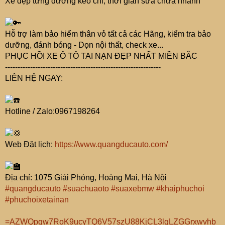
Xe đẹp từng đường keo chỉ, thời gian sửa chữa nhanh
Hỗ trợ làm bảo hiểm thân vỏ tất cả các Hãng, kiểm tra bảo
dưỡng, đánh bóng - Dọn nội thất, check xe...
PHỤC HỒI XE Ô TÔ TAI NẠN ĐẸP NHẤT MIỀN BẮC
--------------------------------------------------------------
LIÊN HỆ NGAY:
Hotline / Zalo:0967198264
Web Đặt lịch:
https://www.quangducauto.com/
Địa chỉ: 1075 Giải Phóng, Hoàng Mai, Hà Nội
#quangducauto
#suachuaoto
#suaxebmw
#khaiphuchoi
#phuchoixetainan
=AZWQpqw7RoK9ucyTQ6V57szU88KjCL3lgLZGGrxwvhb