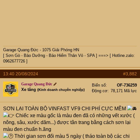
Garage Quang Đức - 1075 Giải Phóng HN
[ Sơn Gò - Bảo Dưỡng - Bảo Hiểm Thân Vỏ - SPA ] ===> [ Hotline.zalo:
0962677726 ]
13:40 20/08/2024
#3,882
Garage Quang Đức
Biển số
OF-736259
Xe tăng
{Kinh doanh chuyên nghiệp}
Động cơ
78,171 Mã lực
SƠN LẠI TOÀN BỘ VINFAST VF9 CHI PHÍ CỰC MỀM
Chiếc xe màu gốc là màu đen đã có những vết xước (
nông, sâu, xước dăm...) được tân trang bằng cách sơn lại
màu đen chuẩn h.ãng
Thời gian sơn đổi màu 5 ngày ( tháo toàn bộ các chi