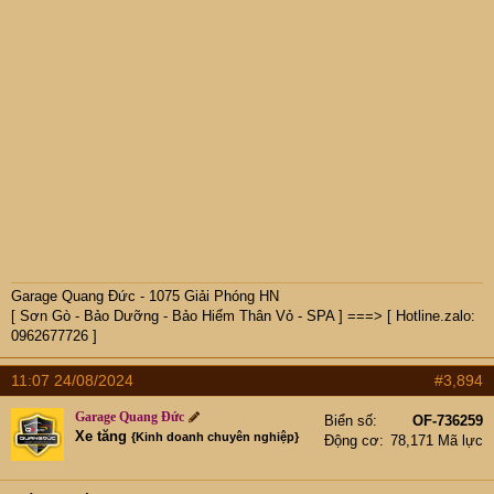
Garage Quang Đức - 1075 Giải Phóng HN
[ Sơn Gò - Bảo Dưỡng - Bảo Hiểm Thân Vỏ - SPA ] ===> [ Hotline.zalo:
0962677726 ]
11:07 24/08/2024
#3,894
Garage Quang Đức
Biển số
OF-736259
Xe tăng
{Kinh doanh chuyên nghiệp}
Động cơ
78,171 Mã lực