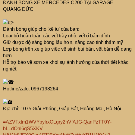
ĐÁNH BÓNG XE MERCEDES C200 TẠI GARAGE
QUANG ĐỨC
Đánh bóng giúp cho 'xế iu' của bạn:
Loại bỏ hoàn toàn các vết trầy nhỏ, vết ố bám dính
Giữ được độ sáng bóng lâu hơn, nâng cao tính thẩm mỹ
Lớp bóng trên xe giúp việc vệ sinh bụi bẩn, vết bám dễ dàng
hơn
Hỗ trợ bảo vệ sơn xe khỏi sự ảnh hưởng của thời tiết khắc
nghiệt.
Hotline/zalo: 0967198264
Địa chỉ: 1075 Giải Phóng, Giáp Bát, Hoàng Mai, Hà Nội
=AZVTxtm1WVYpylrxOLgry2nVfAJG-QanPzTT0Y-
bLLdOnI6qS5XKV-