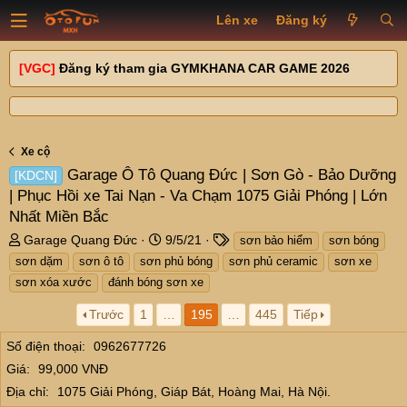
Lên xe
Đăng ký
[VGC]
Đăng ký tham gia GYMKHANA CAR GAME 2026
Xe cộ
Garage Ô Tô Quang Đức | Sơn Gò - Bảo Dưỡng
[KDCN]
| Phục Hồi xe Tai Nạn - Va Chạm 1075 Giải Phóng | Lớn
Nhất Miền Bắc
T
N
T
Garage Quang Đức
9/5/21
sơn bảo hiểm
sơn bóng
h
g
a
sơn dặm
sơn ô tô
sơn phủ bóng
sơn phủ ceramic
sơn xe
r
à
g
sơn xóa xước
đánh bóng sơn xe
e
y
s
a
g
Trước
1
…
195
…
445
Tiếp
d
ử
s
i
Số điện thoại
0962677726
t
Giá
99,000 VNĐ
a
Địa chỉ
1075 Giải Phóng, Giáp Bát, Hoàng Mai, Hà Nội.
r