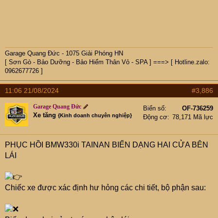
Garage Quang Đức - 1075 Giải Phóng HN
[ Sơn Gò - Bảo Dưỡng - Bảo Hiểm Thân Vỏ - SPA ] ===> [ Hotline.zalo:
0962677726 ]
11:06 21/08/2024
#3,886
Garage Quang Đức
Biển số
OF-736259
Xe tăng
{Kinh doanh chuyên nghiệp}
Động cơ
78,171 Mã lực
PHỤC HỒI BMW330i TAINAN BIẾN DẠNG HAI CỬA BÊN
LÁI
Chiếc xe được xác định hư hỏng các chi tiết, bộ phận sau: