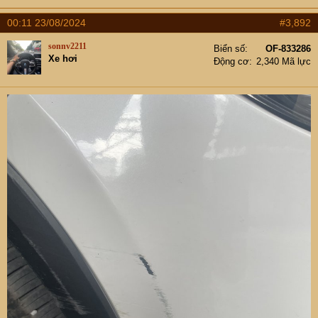
00:11 23/08/2024
#3,892
sonnv2211
Biển số
OF-833286
Xe hơi
Động cơ
2,340 Mã lực