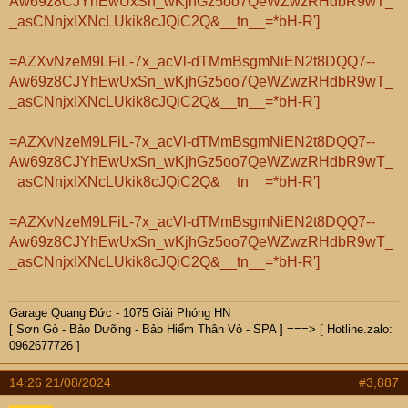
Aw69z8CJYhEwUxSn_wKjhGz5oo7QeWZwzRHdbR9wT_
_asCNnjxIXNcLUkik8cJQiC2Q&__tn__=*bH-R']
=AZXvNzeM9LFiL-7x_acVl-dTMmBsgmNiEN2t8DQQ7--
Aw69z8CJYhEwUxSn_wKjhGz5oo7QeWZwzRHdbR9wT_
_asCNnjxIXNcLUkik8cJQiC2Q&__tn__=*bH-R']
=AZXvNzeM9LFiL-7x_acVl-dTMmBsgmNiEN2t8DQQ7--
Aw69z8CJYhEwUxSn_wKjhGz5oo7QeWZwzRHdbR9wT_
_asCNnjxIXNcLUkik8cJQiC2Q&__tn__=*bH-R']
=AZXvNzeM9LFiL-7x_acVl-dTMmBsgmNiEN2t8DQQ7--
Aw69z8CJYhEwUxSn_wKjhGz5oo7QeWZwzRHdbR9wT_
_asCNnjxIXNcLUkik8cJQiC2Q&__tn__=*bH-R']
Garage Quang Đức - 1075 Giải Phóng HN
[ Sơn Gò - Bảo Dưỡng - Bảo Hiểm Thân Vỏ - SPA ] ===> [ Hotline.zalo:
0962677726 ]
14:26 21/08/2024
#3,887