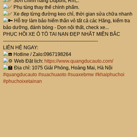
Sơn chính hãng Dupont, Rm,..
Phụ tùng thay thế chính phẩm.
Xe đẹp từng đường keo chỉ, thời gian sửa chữa nhanh
Hỗ trợ làm bảo hiểm thân vỏ tất cả các Hãng, kiểm tra
bảo dưỡng, đánh bóng - Dọn nội thất, check xe...
PHỤC HỒI XE Ô TÔ TAI NẠN ĐẸP NHẤT MIỀN BẮC
--------------------------------------------------------------
LIÊN HỆ NGAY:
Hotline / Zalo:0967198264
Web Đặt lịch:
https://www.quangducauto.com/
Địa chỉ: 1075 Giải Phóng, Hoàng Mai, Hà Nội
#quangducauto
#suachuaoto
#suaxebmw
#khaiphuchoi
#phuchoixetainan