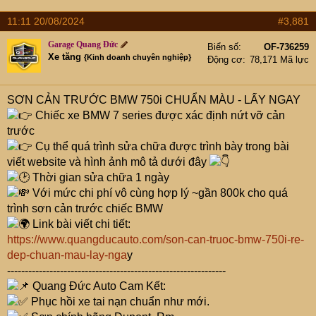
t
e
11:11 20/08/2024
#3,881
r
Garage Quang Đức
Biển số
OF-736259
Xe tăng
{Kinh doanh chuyên nghiệp}
Động cơ
78,171 Mã lực
SƠN CẢN TRƯỚC BMW 750i CHUẨN MÀU - LẤY NGAY
Chiếc xe BMW 7 series được xác định nứt vỡ cản
trước
Cụ thể quá trình sửa chữa được trình bày trong bài
viết website và hình ảnh mô tả dưới đây
Thời gian sửa chữa 1 ngày
Với mức chi phí vô cùng hợp lý ~gần 800k cho quá
trình sơn cản trước chiếc BMW
Link bài viết chi tiết:
https://www.quangducauto.com/son-can-truoc-bmw-750i-re-
dep-chuan-mau-lay-nga
y
--------------------------------------------------------------
Quang Đức Auto Cam Kết:
Phục hồi xe tai nạn chuẩn như mới.