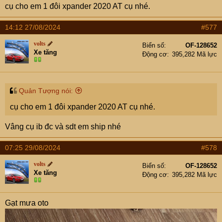
cụ cho em 1 đôi xpander 2020 AT cụ nhé.
14:12 27/08/2024
#577
volts
Biển số
OF-128652
Xe tăng
Động cơ
395,282 Mã lực
Quản Tượng nói:
cụ cho em 1 đôi xpander 2020 AT cụ nhé.
Vâng cụ ib đc và sdt em ship nhé
07:25 29/08/2024
#578
volts
Biển số
OF-128652
Xe tăng
Động cơ
395,282 Mã lực
Gạt mưa oto