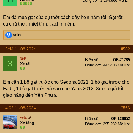
Động cơ
2,164,966 Mã lực
Em đã mua gạt của cụ thớt cách đây hơn năm rồi. Gạt tốt ,
cụ chủ thớt nhiệt tình, trách nhiệm.
R
volts
e
a
13:44 11/08/2024
#562
c
t
30F
Biển số
OF-71785
3
i
Xe tải
Động cơ
443,403 Mã lực
o
n
s
Em cần 1 bộ gạt trước cho Sedona 2021, 1 bộ gạt trước cho
:
Fadil, 1 bộ gạt trước và sau cho Yaris 2012. Xin cụ giá tốt
giao hàng đến Yên Phụ ạ
14:02 11/08/2024
#563
volts
Biển số
OF-128652
Xe tăng
Động cơ
395,282 Mã lực