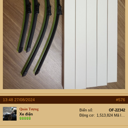
13:48 27/08/2024
#576
Quản Tượng
Biển số
OF-22342
Xe điện
Động cơ
1,513,824 Mã lực