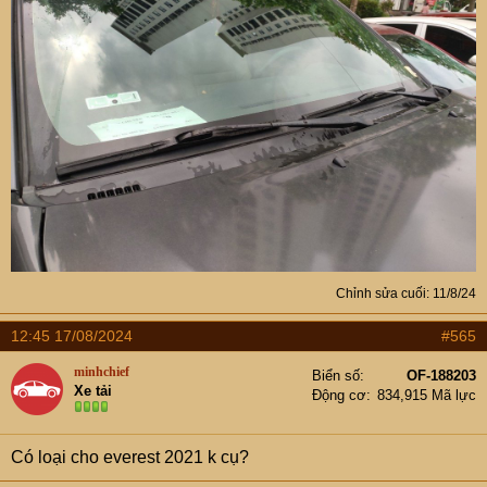
Chỉnh sửa cuối:
11/8/24
12:45 17/08/2024
#565
minhchief
Biển số
OF-188203
Xe tải
Động cơ
834,915 Mã lực
Có loại cho everest 2021 k cụ?