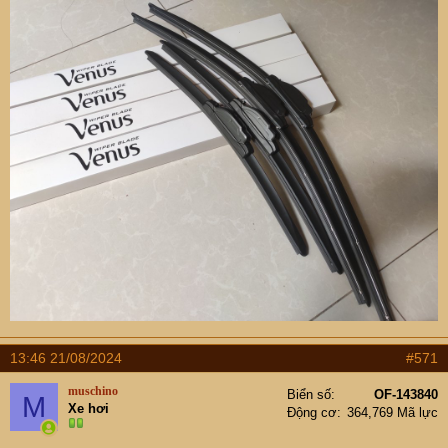
13:46 21/08/2024
#571
muschino
Biển số
OF-143840
M
Xe hơi
Động cơ
364,769 Mã lực