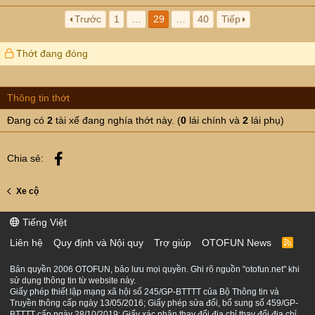
Trước
1
…
29
…
40
Tiếp
Thớt đang đóng
Thông tin thớt
Đang có
2
tài xế đang nghía thớt này. (
0
lái chính và
2
lái phụ)
Facebook
Chia sẻ:
Xe cộ
Tiếng Việt
Liên hệ
Quy định và Nội quy
Trợ giúp
OTOFUN News
R
S
S
Bản quyền 2006 OTOFUN, bảo lưu mọi quyền. Ghi rõ nguồn "otofun.net" khi
sử dụng thông tin từ website này.
Giấy phép thiết lập mạng xã hội số 245/GP-BTTTT của Bộ Thông tin và
Truyền thông cấp ngày 13/05/2016; Giấy phép sửa đổi, bổ sung số 459/GP-
BTTTT cấp ngày 28/10/2019; Giấy xác nhận thay đổi địa chỉ thay đổi địa chỉ