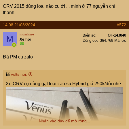
CRV 2015 dùng loại nào cụ ới ... mình ở 77 nguyễn chí
thanh
14:08 21/08/2024
#572
muschino
Biển số
OF-143840
M
Xe hơi
Động cơ
364,769 Mã lực
Đã PM cụ zalo
volts nói:
Xe CRV cụ dùng gạt loại cao su Hybrid giá 250k/đôi nhé
Nhấn vào đây để mở rộng...