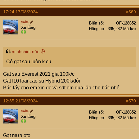
17:24 17/08/2024
#569
volts
Biển số
OF-128652
Xe tăng
Động cơ
395,282 Mã lực
minhchief nói:
Có gạt sau luôn k cụ
Gạt sau Everest 2021 giá 100k/c
Gạt I10 loại cao su Hybrid 200k/đôi
Bác lấy cho em xin đc và sdt em qua lắp cho bác nhé
12:35 21/08/2024
#570
volts
Biển số
OF-128652
Xe tăng
Động cơ
395,282 Mã lực
Gạt mưa oto