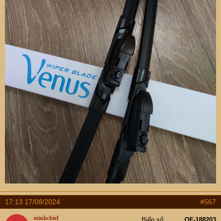
17:13 17/08/2024
#567
minhchief
Biển số
OF-188203