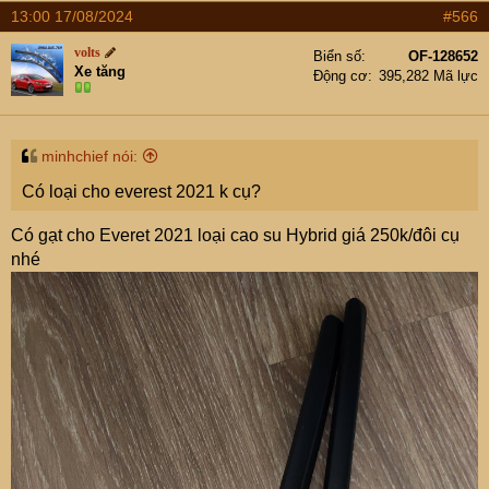
13:00 17/08/2024
#566
volts
Biển số
OF-128652
Xe tăng
Động cơ
395,282 Mã lực
minhchief nói:
Có loại cho everest 2021 k cụ?
Có gạt cho Everet 2021 loại cao su Hybrid giá 250k/đôi cụ
nhé