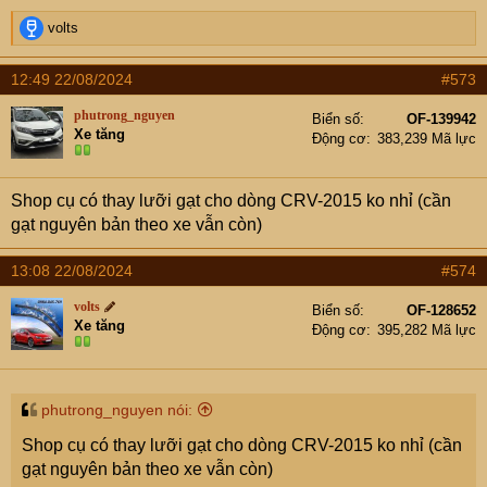
R
volts
e
a
12:49 22/08/2024
#573
c
t
phutrong_nguyen
Biển số
OF-139942
i
Xe tăng
Động cơ
383,239 Mã lực
o
n
s
Shop cụ có thay lưỡi gạt cho dòng CRV-2015 ko nhỉ (cần
:
gạt nguyên bản theo xe vẫn còn)
13:08 22/08/2024
#574
volts
Biển số
OF-128652
Xe tăng
Động cơ
395,282 Mã lực
phutrong_nguyen nói:
Shop cụ có thay lưỡi gạt cho dòng CRV-2015 ko nhỉ (cần
gạt nguyên bản theo xe vẫn còn)