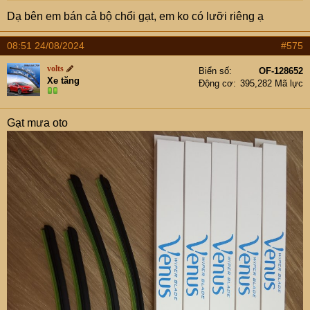
Dạ bên em bán cả bộ chổi gạt, em ko có lưỡi riêng ạ
08:51 24/08/2024
#575
volts
Biển số
OF-128652
Xe tăng
Động cơ
395,282 Mã lực
Gạt mưa oto