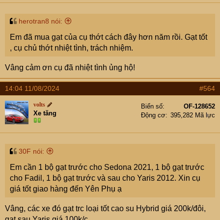
herotran8 nói:
Em đã mua gạt của cụ thớt cách đây hơn năm rồi. Gạt tốt
, cụ chủ thớt nhiệt tình, trách nhiệm.
Vâng cảm ơn cụ đã nhiệt tình ủng hộ!
14:04 11/08/2024
#564
volts
Biển số
OF-128652
Xe tăng
Động cơ
395,282 Mã lực
30F nói:
Em cần 1 bộ gạt trước cho Sedona 2021, 1 bộ gạt trước
cho Fadil, 1 bộ gạt trước và sau cho Yaris 2012. Xin cụ
giá tốt giao hàng đến Yên Phụ ạ
Vâng, các xe đó gạt trc loại tốt cao su Hybrid giá 200k/đôi,
gạt sau Yaris giá 100k/c