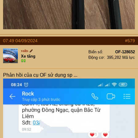
07:49 04/09/2024
#579
volts
Biển số
OF-128652
Xe tăng
Động cơ
395,282 Mã lực
Phản hồi của cụ OF sử dụng sp ...