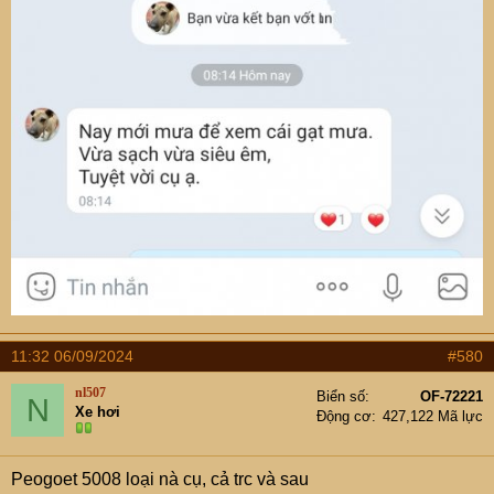
11:32 06/09/2024
#580
nl507
Biển số
OF-72221
N
Xe hơi
Động cơ
427,122 Mã lực
Peogoet 5008 loại nà cụ, cả trc và sau