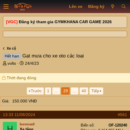
Lên xe
Đăng ký
[VGC]
Đăng ký tham gia GYMKHANA CAR GAME 2026
Xe cộ
Gạt mưa cho xe oto các loại
Hết hạn
T
N
volts
24/4/23
h
g
r
à
Thớt đang đóng
e
y
a
g
d
ử
Trước
1
…
29
…
40
Tiếp
s
i
Giá
150.000 VNĐ
t
a
r
13:33 11/08/2024
#561
t
e
herotran8
Biển số
OF-120240
H
r
Xe tăng