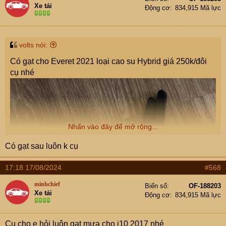
Xe tải
Động cơ
834,915 Mã lực
volts nói:
Có gạt cho Everet 2021 loại cao su Hybrid giá 250k/đôi
cụ nhé
Nhấn vào đây để mở rộng...
Có gạt sau luôn k cụ
17:18 17/08/2024
#568
minhchief
Biển số
OF-188203
Xe tải
Động cơ
834,915 Mã lực
Cụ cho e hỏi luôn gạt mưa cho i10 2017 nhé