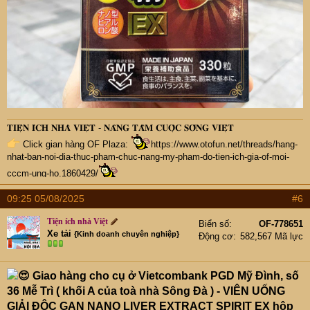
𝐓𝐈𝐄̣̂𝐍 𝐈́𝐂𝐇 𝐍𝐇𝐀̀ 𝐕𝐈𝐄̣̂𝐓 - 𝐍𝐀̂𝐍𝐆 𝐓𝐀̂̀𝐌 𝐂𝐔𝐎̣̂𝐂 𝐒𝐎̂́𝐍𝐆 𝐕𝐈𝐄̣̂𝐓
Click gian hàng OF Plaza:
https://www.otofun.net/threads/hang-
nhat-ban-noi-dia-thuc-pham-chuc-nang-my-pham-do-tien-ich-gia-of-moi-
cccm-ung-ho.1860429/
09:25 05/08/2025
#6
Tiện ích nhà Việt
Biển số
OF-778651
Xe tải
{Kinh doanh chuyên nghiệp}
Động cơ
582,567 Mã lực
Giao hàng cho cụ ở Vietcombank PGD Mỹ Đình, số
36 Mễ Trì ( khối A của toà nhà Sông Đà ) - VIÊN UỐNG
GIẢI ĐỘC GAN NANO LIVER EXTRACT SPIRIT EX hộp