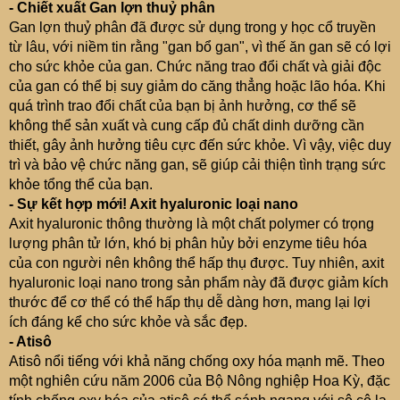
- Chiết xuất Gan lợn thuỷ phân
Gan lợn thuỷ phân đã được sử dụng trong y học cổ truyền
từ lâu, với niềm tin rằng "gan bổ gan", vì thế ăn gan sẽ có lợi
cho sức khỏe của gan. Chức năng trao đổi chất và giải độc
của gan có thể bị suy giảm do căng thẳng hoặc lão hóa. Khi
quá trình trao đổi chất của bạn bị ảnh hưởng, cơ thể sẽ
không thể sản xuất và cung cấp đủ chất dinh dưỡng cần
thiết, gây ảnh hưởng tiêu cực đến sức khỏe. Vì vậy, việc duy
trì và bảo vệ chức năng gan, sẽ giúp cải thiện tình trạng sức
khỏe tổng thể của bạn.
- Sự kết hợp mới! Axit hyaluronic loại nano
Axit hyaluronic thông thường là một chất polymer có trọng
lượng phân tử lớn, khó bị phân hủy bởi enzyme tiêu hóa
của con người nên không thể hấp thụ được. Tuy nhiên, axit
hyaluronic loại nano trong sản phẩm này đã được giảm kích
thước để cơ thể có thể hấp thụ dễ dàng hơn, mang lại lợi
ích đáng kể cho sức khỏe và sắc đẹp.
- Atisô
Atisô nổi tiếng với khả năng chống oxy hóa mạnh mẽ. Theo
một nghiên cứu năm 2006 của Bộ Nông nghiệp Hoa Kỳ, đặc