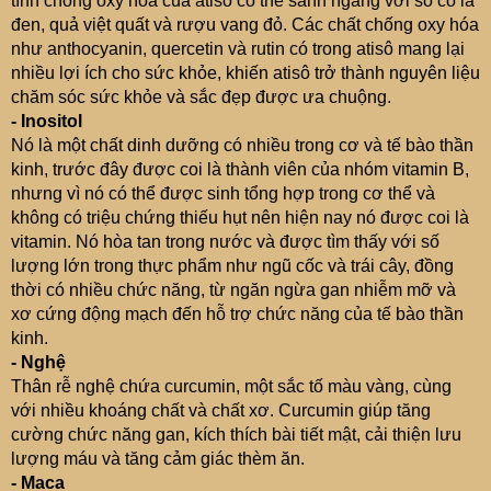
tính chống oxy hóa của atisô có thể sánh ngang với sô cô la
đen, quả việt quất và rượu vang đỏ. Các chất chống oxy hóa
như anthocyanin, quercetin và rutin có trong atisô mang lại
nhiều lợi ích cho sức khỏe, khiến atisô trở thành nguyên liệu
chăm sóc sức khỏe và sắc đẹp được ưa chuộng.
- Inositol
Nó là một chất dinh dưỡng có nhiều trong cơ và tế bào thần
kinh, trước đây được coi là thành viên của nhóm vitamin B,
nhưng vì nó có thể được sinh tổng hợp trong cơ thể và
không có triệu chứng thiếu hụt nên hiện nay nó được coi là
vitamin. Nó hòa tan trong nước và được tìm thấy với số
lượng lớn trong thực phẩm như ngũ cốc và trái cây, đồng
thời có nhiều chức năng, từ ngăn ngừa gan nhiễm mỡ và
xơ cứng động mạch đến hỗ trợ chức năng của tế bào thần
kinh.
- Nghệ
Thân rễ nghệ chứa curcumin, một sắc tố màu vàng, cùng
với nhiều khoáng chất và chất xơ. Curcumin giúp tăng
cường chức năng gan, kích thích bài tiết mật, cải thiện lưu
lượng máu và tăng cảm giác thèm ăn.
- Maca