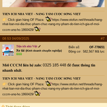
𝐓𝐈𝐄̣̂𝐍 𝐈́𝐂𝐇 𝐍𝐇𝐀̀ 𝐕𝐈𝐄̣̂𝐓 - 𝐍𝐀̂𝐍𝐆 𝐓𝐀̂̀𝐌 𝐂𝐔𝐎̣̂𝐂 𝐒𝐎̂́𝐍𝐆 𝐕𝐈𝐄̣̂𝐓
Click gian hàng OF Plaza:
https://www.otofun.net/threads/hang-
nhat-ban-noi-dia-thuc-pham-chuc-nang-my-pham-do-tien-ich-gia-of-moi-
cccm-ung-ho.1860429/
08:53 04/09/2025
#7
Tiện ích nhà Việt
Biển số
OF-778651
Xe tải
{Kinh doanh chuyên nghiệp}
Động cơ
582,567 Mã lực
𝐌𝐨̛̀𝐢 𝐂𝐂𝐂𝐌 𝐥𝐢𝐞̂𝐧 𝐡𝐞̣̂ 𝐳𝐚𝐥𝐨: 0325 185 448 đ𝐞̂̉ đ𝐮̛𝐨̛̣𝐜 𝐭𝐡𝐨̂𝐧𝐠 𝐭𝐢𝐧
𝐧𝐡𝐚𝐧𝐡 𝐧𝐡𝐚̂́𝐭.
𝐓𝐈𝐄̣̂𝐍 𝐈́𝐂𝐇 𝐍𝐇𝐀̀ 𝐕𝐈𝐄̣̂𝐓 - 𝐍𝐀̂𝐍𝐆 𝐓𝐀̂̀𝐌 𝐂𝐔𝐎̣̂𝐂 𝐒𝐎̂́𝐍𝐆 𝐕𝐈𝐄̣̂𝐓
Click gian hàng OF Plaza:
https://www.otofun.net/threads/hang-
nhat-ban-noi-dia-thuc-pham-chuc-nang-my-pham-do-tien-ich-gia-of-moi-
cccm-ung-ho.1860429/
Thớt đang đóng