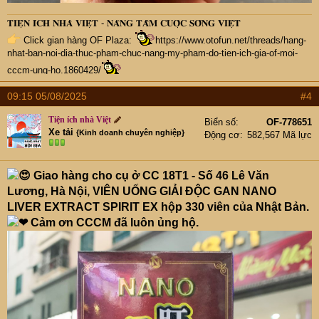
𝐓𝐈𝐄̣̂𝐍 𝐈́𝐂𝐇 𝐍𝐇𝐀̀ 𝐕𝐈𝐄̣̂𝐓 - 𝐍𝐀̂𝐍𝐆 𝐓𝐀̂̀𝐌 𝐂𝐔𝐎̣̂𝐂 𝐒𝐎̂́𝐍𝐆 𝐕𝐈𝐄̣̂𝐓
Click gian hàng OF Plaza:
https://www.otofun.net/threads/hang-
nhat-ban-noi-dia-thuc-pham-chuc-nang-my-pham-do-tien-ich-gia-of-moi-
cccm-ung-ho.1860429/
09:15 05/08/2025
#4
Tiện ích nhà Việt
Biển số
OF-778651
Xe tải
{Kinh doanh chuyên nghiệp}
Động cơ
582,567 Mã lực
Giao hàng cho cụ ở CC 18T1 - Số 46 Lê Văn
Lương, Hà Nội, VIÊN UỐNG GIẢI ĐỘC GAN NANO
LIVER EXTRACT SPIRIT EX hộp 330 viên của Nhật Bản.
Cảm ơn CCCM đã luôn ủng hộ.