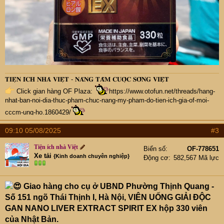
𝐓𝐈𝐄̣̂𝐍 𝐈́𝐂𝐇 𝐍𝐇𝐀̀ 𝐕𝐈𝐄̣̂𝐓 - 𝐍𝐀̂𝐍𝐆 𝐓𝐀̂̀𝐌 𝐂𝐔𝐎̣̂𝐂 𝐒𝐎̂́𝐍𝐆 𝐕𝐈𝐄̣̂𝐓
Click gian hàng OF Plaza:
https://www.otofun.net/threads/hang-
nhat-ban-noi-dia-thuc-pham-chuc-nang-my-pham-do-tien-ich-gia-of-moi-
cccm-ung-ho.1860429/
09:10 05/08/2025
#3
Tiện ích nhà Việt
Biển số
OF-778651
Xe tải
{Kinh doanh chuyên nghiệp}
Động cơ
582,567 Mã lực
Giao hàng cho cụ ở UBND Phường Thịnh Quang -
Số 151 ngõ Thái Thịnh I, Hà Nội, VIÊN UỐNG GIẢI ĐỘC
GAN NANO LIVER EXTRACT SPIRIT EX hộp 330 viên
của Nhật Bản.