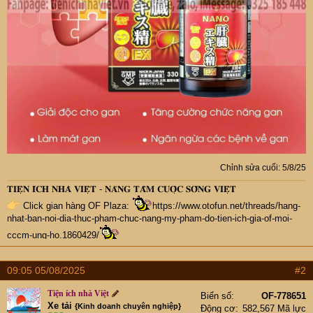
Chỉnh sửa cuối:
5/8/25
𝐓𝐈𝐄̣̂𝐍 𝐈́𝐂𝐇 𝐍𝐇𝐀̀ 𝐕𝐈𝐄̣̂𝐓 - 𝐍𝐀̂𝐍𝐆 𝐓𝐀̂̀𝐌 𝐂𝐔𝐎̣̂𝐂 𝐒𝐎̂́𝐍𝐆 𝐕𝐈𝐄̣̂𝐓
Click gian hàng OF Plaza:
https://www.otofun.net/threads/hang-
nhat-ban-noi-dia-thuc-pham-chuc-nang-my-pham-do-tien-ich-gia-of-moi-
cccm-ung-ho.1860429/
09:05 05/08/2025
#2
Tiện ích nhà Việt
Biển số
OF-778651
Xe tải
{Kinh doanh chuyên nghiệp}
Động cơ
582,567 Mã lực