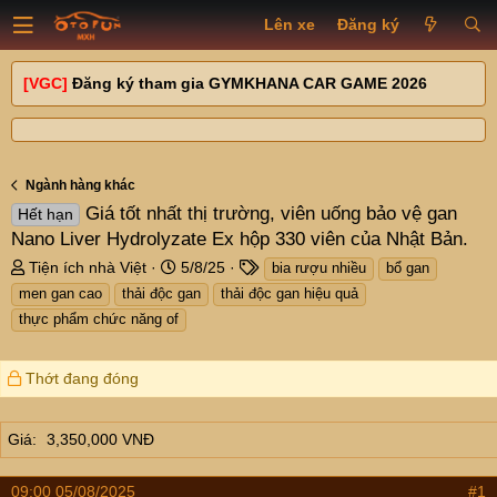
Lên xe
Đăng ký
[VGC]
Đăng ký tham gia GYMKHANA CAR GAME 2026
Ngành hàng khác
Giá tốt nhất thị trường, viên uống bảo vệ gan
Hết hạn
Nano Liver Hydrolyzate Ex hộp 330 viên của Nhật Bản.
T
N
T
Tiện ích nhà Việt
5/8/25
bia rượu nhiều
bổ gan
h
g
a
men gan cao
thải độc gan
thải độc gan hiệu quả
r
à
g
thực phẩm chức năng of
e
y
s
a
g
d
ử
Thớt đang đóng
s
i
t
a
Giá
3,350,000 VNĐ
r
t
09:00 05/08/2025
#1