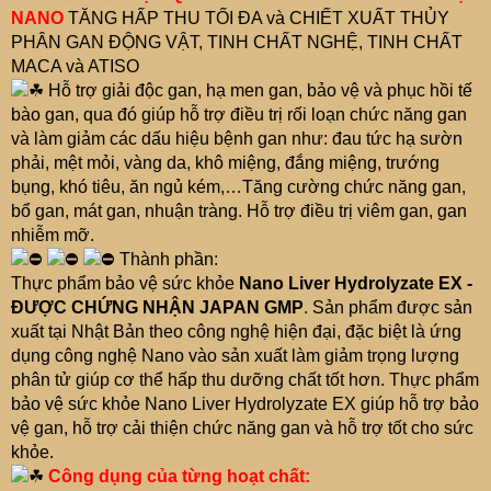
NANO
TĂNG HẤP THU TỐI ĐA và CHIẾT XUẤT THỦY
PHÂN GAN ĐỘNG VẬT, TINH CHẤT NGHỆ, TINH CHẤT
MACA và ATISO
Hỗ trợ giải độc gan, hạ men gan, bảo vệ và phục hồi tế
bào gan, qua đó giúp hỗ trợ điều trị rối loạn chức năng gan
và làm giảm các dấu hiệu bệnh gan như: đau tức hạ sườn
phải, mệt mỏi, vàng da, khô miệng, đắng miệng, trướng
bụng, khó tiêu, ăn ngủ kém,…Tăng cường chức năng gan,
bổ gan, mát gan, nhuận tràng. Hỗ trợ điều trị viêm gan, gan
nhiễm mỡ.
Thành phần:
Thực phẩm bảo vệ sức khỏe
Nano Liver Hydrolyzate EX -
ĐƯỢC CHỨNG NHẬN JAPAN GMP
. Sản phẩm được sản
xuất tại Nhật Bản theo công nghệ hiện đại, đặc biệt là ứng
dụng công nghệ Nano vào sản xuất làm giảm trọng lượng
phân tử giúp cơ thể hấp thu dưỡng chất tốt hơn. Thực phẩm
bảo vệ sức khỏe Nano Liver Hydrolyzate EX giúp hỗ trợ bảo
vệ gan, hỗ trợ cải thiện chức năng gan và hỗ trợ tốt cho sức
khỏe.
Công dụng của từng hoạt chất: