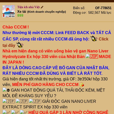
e
r
Tiện ích nhà Việt
Biển số
OF-778651
Xe tải
{Kinh doanh chuyên nghiệp}
Động cơ
582,567 Mã lực
Chào CCCM !
Như thường lệ mời CCCM: Link FEED BACK và TẤT CẢ
CÁC SP, cùng rất rất nhiều CCCM đã ủng hộ:
Click
tại đây
Nhà em hiện đang có viên uống bảo vệ gan Nano Liver
Hydrolyzate Ex hộp 330 viên của Nhật Bản
MADE
IN JAPAN !
ĐÂY LÀ DÒNG CAO CẤP VỀ BỔ GAN CỦA NHẬT BẢN,
RẤT NHIỀU CCCM ĐÃ DÙNG VÀ BIẾT LÀ RẤT TỐT.
Giá hiện đang tốt nhất thị trường, giá OF: 3tr350k/ hộp 330
viên,
MIỄN PHÍ GIAO HÀNG CHO CCCM
GAN HOẠT ĐỘNG QUÁ TẢI, THẢI ĐỘC KÉM, MỆT
MỎI, ĐỀ KHÁNG SUY YẾU ?
GIẢI ĐỘC GAN NANO LIVER
EXTRACT SPIRIT EX hộp 330 viên
HIỆU QUẢ GẤP 3 LẦN NHỜ CÔNG NGHỆ