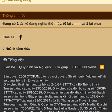
Thông tin thớt
Đang có
1
tài xế đang nghía thớt này. (
0
lái chính và
1
lái phụ)
Facebook
Chia sẻ:
Ngành hàng khác
Tiếng Việt
Liên hệ
Quy định và Nội quy
Trợ giúp
OTOFUN News
R
S
S
Bản quyền 2006 OTOFUN, bảo lưu mọi quyền. Ghi rõ nguồn "otofun.net" khi
sử dụng thông tin từ website này.
Giấy phép thiết lập mạng xã hội số 245/GP-BTTTT của Bộ Thông tin và
Truyền thông cấp ngày 13/05/2016; Giấy phép sửa đổi, bổ sung số 459/GP-
BTTTT cấp ngày 28/10/2019; Giấy xác nhận thay đổi địa chỉ thay đổi địa chỉ
trụ sở chính trong Giấy phép thiết lập mạng xã hội trên mạng số 137/GXN-
PTTH&TTĐT cấp ngày 28/06/2024 của Bộ Thông tin và Truyền thông.
Tên doanh nghiệp: Công ty Cổ phần OTV Truyền thông (OTV Media) Địa chỉ
trụ sở chính: T05-VP21, Tầng 5 Tòa nhà Stellar Garden, Số 35 Lê Văn Thiêm,