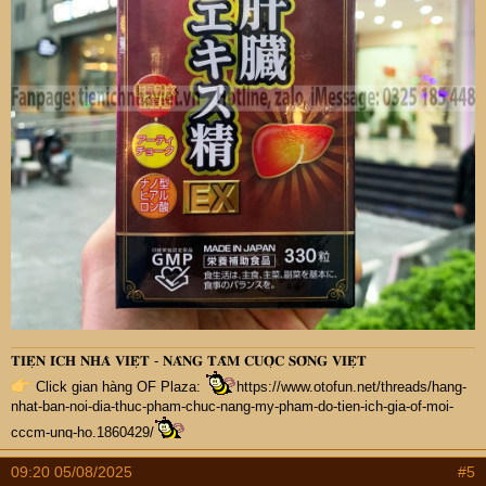
𝐓𝐈𝐄̣̂𝐍 𝐈́𝐂𝐇 𝐍𝐇𝐀̀ 𝐕𝐈𝐄̣̂𝐓 - 𝐍𝐀̂𝐍𝐆 𝐓𝐀̂̀𝐌 𝐂𝐔𝐎̣̂𝐂 𝐒𝐎̂́𝐍𝐆 𝐕𝐈𝐄̣̂𝐓
Click gian hàng OF Plaza:
https://www.otofun.net/threads/hang-
nhat-ban-noi-dia-thuc-pham-chuc-nang-my-pham-do-tien-ich-gia-of-moi-
cccm-ung-ho.1860429/
09:20 05/08/2025
#5