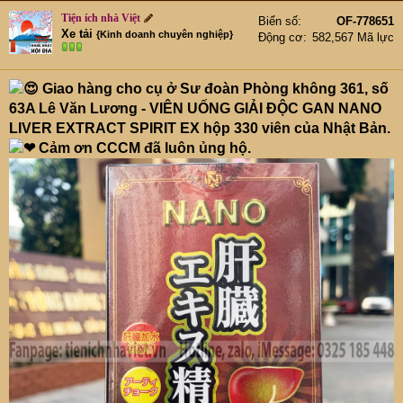
Tiện ích nhà Việt
Biển số
OF-778651
Xe tải
{Kinh doanh chuyên nghiệp}
Động cơ
582,567 Mã lực
Giao hàng cho cụ ở Sư đoàn Phòng không 361, số
63A Lê Văn Lương - VIÊN UỐNG GIẢI ĐỘC GAN NANO
LIVER EXTRACT SPIRIT EX hộp 330 viên của Nhật Bản.
Cảm ơn CCCM đã luôn ủng hộ.