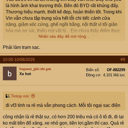
là hình ảnh khai trương thôi. Bên đó BYD rất khủng đấy.
Thương hiệu mạnh, thiết kế đẹp, hoàn thiện tốt. Trong khi
Vin vẫn chưa tập trung sửa hết lỗi chi tiết: cánh cửa
nặng, giảm xóc cứng, ghế ngồi bằng, nội thất vì tối giản
hóa mà sơ sài, thiếu nút vật lý... Em chưa thấy điểm thực
Nhấn vào đây để mở rộng...
sự mạnh của xe Vin ở Indo so với xe điện TQ.
Phải làm trạm sạc.
10:00 10/08/2025
#9
boganaz_giải cứu gan
Biển số
OF-882299
Xe hơi
Động cơ
4,101 Mã lực
Tintop nói:
đi vf3 tính ra rẻ mà vẫn phong cách. Mỗi tội ngại sạc điện
công nhận là rẻ thật sự, có hơn 200 triệu mà có ô tô đi, đi lại
ko mất tiền đổ xăng, xe nhỏ gọn, tiện lợi,gầm thì cao. Quá rẻ