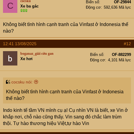
cocsku
Biển số
OF-29844
C
Xe ba gác
Động cơ
592,636 Mã lực
Không biết tình hình cạnh tranh của Vinfast ở Indonesia thế
nào?
12:41 13/08/2025
#12
boganaz_giải cứu gan
Biển số
OF-882299
Xe hơi
Động cơ
4,101 Mã lực
cocsku nói:
Không biết tình hình cạnh tranh của Vinfast ở Indonesia
thế nào?
Indo kinh tế tầm VN mình cụ ạ! Cụ nhìn VN là biết, xe Vin ở
khắp nơi, chỗ nào cũng thấy. Vin sang đó chắc làm trùm
thội. Tự hào thương hiệu Việt,tự hào Vin