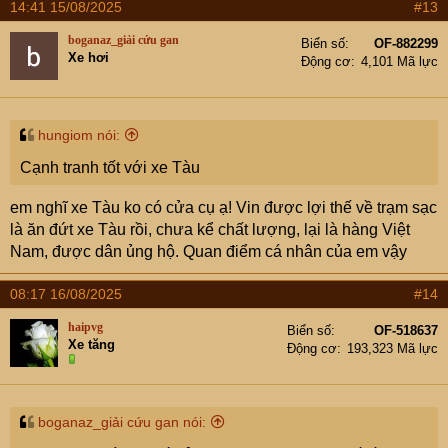
14:41 15/08/2025
#13
boganaz_giải cứu gan
Biển số
OF-882299
Xe hơi
Động cơ
4,101 Mã lực
hungiom nói:
Cạnh tranh tốt với xe Tàu
em nghĩ xe Tàu ko có cửa cụ ạ! Vin được lợi thế về trạm sạc
là ăn đứt xe Tàu rồi, chưa kể chất lượng, lại là hàng Việt
Nam, được dân ủng hộ. Quan điểm cá nhân của em vậy
08:17 16/08/2025
#14
haipvg
Biển số
OF-518637
Xe tăng
Động cơ
193,323 Mã lực
boganaz_giải cứu gan nói: