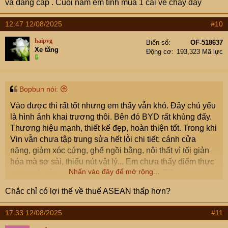
và đẳng cấp . Cuối năm em tính mua 1 cái về chạy đây
12:47 12/08/2025
#10
haipvg
Biển số
OF-518637
Xe tăng
Động cơ
193,323 Mã lực
Bopbun nói:
Vào được thì rất tốt nhưng em thấy vẫn khó. Đây chủ yếu
là hình ảnh khai trương thôi. Bên đó BYD rất khủng đấy.
Thương hiệu mạnh, thiết kế đẹp, hoàn thiện tốt. Trong khi
Vin vẫn chưa tập trung sửa hết lỗi chi tiết: cánh cửa
nặng, giảm xóc cứng, ghế ngồi bằng, nội thất vì tối giản
hóa mà sơ sài, thiếu nút vật lý... Em chưa thấy điểm thực
Nhấn vào đây để mở rộng...
sự mạnh của xe Vin ở Indo so với xe điện TQ.
Chắc chỉ có lợi thế về thuế ASEAN thấp hơn?
17:33 12/08/2025
#11