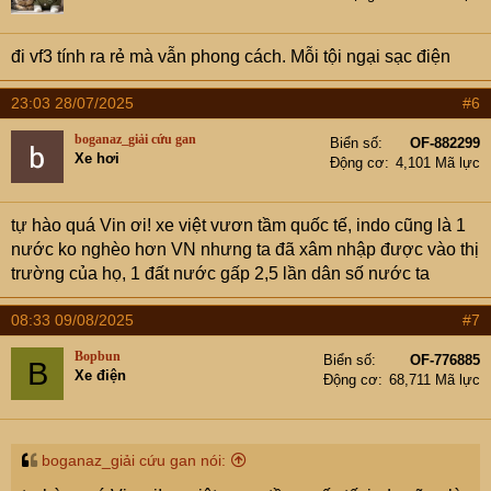
đi vf3 tính ra rẻ mà vẫn phong cách. Mỗi tội ngại sạc điện
23:03 28/07/2025
#6
boganaz_giải cứu gan
Biển số
OF-882299
Xe hơi
Động cơ
4,101 Mã lực
tự hào quá Vin ơi! xe việt vươn tầm quốc tế, indo cũng là 1
nước ko nghèo hơn VN nhưng ta đã xâm nhập được vào thị
trường của họ, 1 đất nước gấp 2,5 lần dân số nước ta
08:33 09/08/2025
#7
Bopbun
Biển số
OF-776885
B
Xe điện
Động cơ
68,711 Mã lực
boganaz_giải cứu gan nói: