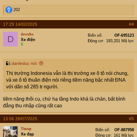
R
202
e
a
17:29 14/02/2025
#4
c
t
deverlex
Biển số
OF-695123
D
i
Xe điện
Động cơ
193,201 Mã lực
o
n
s
:
danleduc nói:
Thị trường Indonesia vẫn là thị trường xe ô tô nói chung,
và xe ô tô thuần điện nói riêng tiềm năng bậc nhất ĐNA
với dân số 285 tr người.
tiềm năng thôi cụ, chứ hạ tầng Indo khá là chán, bất bình
đẳng thu nhập cũng rất cao
13:56 28/07/2025
#5
Tintop
Biển số
OF-887958
Xe đạp
Động cơ
161 Mã lực