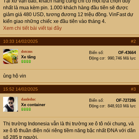
Tại xứ vạn đảo, khách hàng cũng chỉ có một lựa chọn duy
nhất là mua kèm pin. 1.000 khách hàng đầu tiên sẽ được
giảm giá 480 USD, tương đương 12 triệu đồng. VinFast dự
kiến giao những chiếc xe đầu tiên vào tháng 4.
Xem chi tiết bài viết tại đây
10:33 14/02/2025
#2
dotcms
Biển số
OF-43664
Xe tăng
Động cơ
990,746 Mã lực
ủng hộ vin
15:52 14/02/2025
#3
danleduc
Biển số
OF-727286
Xe container
Động cơ
848,910 Mã lực
Thị trường Indonesia vẫn là thị trường xe ô tô nói chung, và
xe ô tô thuần điện nói riêng tiềm năng bậc nhất ĐNA với dân
số 285 tr người.