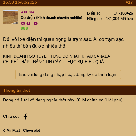
16:33 16/08/2025
#17
st101814
Biển số
OF-108426
Xe điện
{Kinh doanh chuyên nghiệp}
Động cơ
481,394 Mã lực
✪
✪
✪
Đối với xe điện thì quan trọng là trạm sạc. Ai có trạm sạc
nhiều thì bán được nhiều thôi.
KINH DOANH GỖ TUYẾT TÙNG ĐỎ NHẬP KHẨU CANADA
CHI PHÍ THẤP - ĐÁNG TIN CẬY - THỰC SỰ HIỆU QUẢ
Bác vui lòng đăng nhập hoặc đăng ký để bình luận.
Thông tin thớt
Đang có
1
tài xế đang nghía thớt này. (
0
lái chính và
1
lái phụ)
Facebook
Chia sẻ:
VinFast - Chevrolet