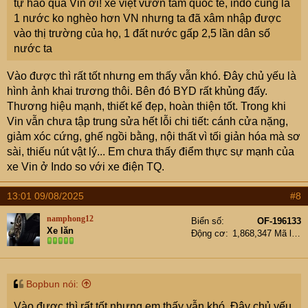
tự hào quá Vin ơi! xe việt vươn tầm quốc tế, indo cũng là
1 nước ko nghèo hơn VN nhưng ta đã xâm nhập được
vào thị trường của họ, 1 đất nước gấp 2,5 lần dân số
nước ta
Vào được thì rất tốt nhưng em thấy vẫn khó. Đây chủ yếu là
hình ảnh khai trương thôi. Bên đó BYD rất khủng đấy.
Thương hiệu mạnh, thiết kế đẹp, hoàn thiện tốt. Trong khi
Vin vẫn chưa tập trung sửa hết lỗi chi tiết: cánh cửa nặng,
giảm xóc cứng, ghế ngồi bằng, nội thất vì tối giản hóa mà sơ
sài, thiếu nút vật lý... Em chưa thấy điểm thực sự mạnh của
xe Vin ở Indo so với xe điện TQ.
13:01 09/08/2025
#8
namphong12
Biển số
OF-196133
Xe lăn
Động cơ
1,868,347 Mã lực
Bopbun nói:
Vào được thì rất tốt nhưng em thấy vẫn khó. Đây chủ yếu