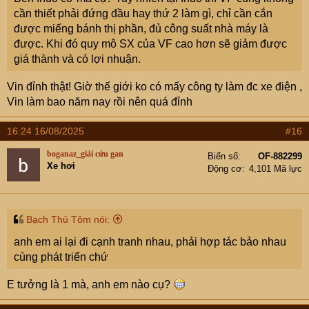
cần thiết phải đứng đầu hay thứ 2 làm gì, chỉ cần cắn
được miếng bánh thị phần, đủ công suất nhà máy là
được. Khi đó quy mô SX của VF cao hơn sẽ giảm được
giá thành và có lợi nhuận.
Vin đỉnh thật! Giờ thế giới ko có mấy công ty làm đc xe điện ,
Vin làm bao năm nay rồi nên quá đỉnh
16:24 16/08/2025
#16
boganaz_giải cứu gan
Biển số
OF-882299
Xe hơi
Động cơ
4,101 Mã lực
Bạch Thủ Tôm nói:
anh em ai lại đi cạnh tranh nhau, phải hợp tác bảo nhau
cùng phát triển chứ
E tưởng là 1 mà, anh em nào cụ?