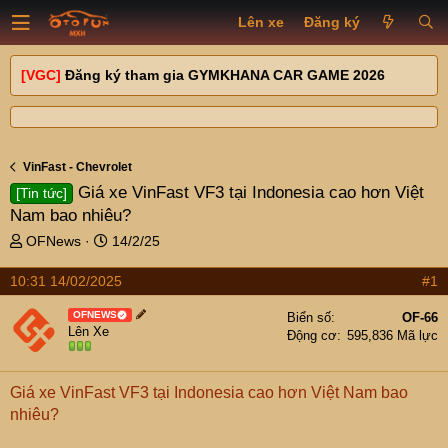
Lên xe
Đăng ký
[VGC]
Đăng ký tham gia GYMKHANA CAR GAME 2026
VinFast - Chevrolet
Giá xe VinFast VF3 tại Indonesia cao hơn Việt
[Tin tức]
Nam bao nhiêu?
T
N
OFNews
14/2/25
h
g
r
à
10:31 14/02/2025
#1
e
y
a
g
OFNEWS
Biển số
OF-66
Lên Xe
d
ử
Động cơ
595,836 Mã lực
s
i
t
Giá xe VinFast VF3 tại Indonesia cao hơn Việt Nam bao
a
r
nhiêu?
t