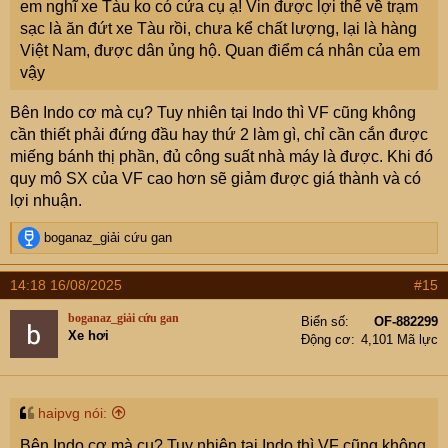
em nghĩ xe Tàu ko có cửa cụ ạ! Vin được lợi thế về trạm
sạc là ăn đứt xe Tàu rồi, chưa kể chất lượng, lại là hàng
Việt Nam, được dân ủng hộ. Quan điểm cá nhân của em
vậy
Bên Indo cơ mà cụ? Tuy nhiên tại Indo thì VF cũng không
cần thiết phải đứng đầu hay thứ 2 làm gì, chỉ cần cắn được
miếng bánh thị phần, đủ công suất nhà máy là được. Khi đó
quy mô SX của VF cao hơn sẽ giảm được giá thành và có
lợi nhuận.
R
boganaz_giải cứu gan
e
a
14:18 16/08/2025
#15
c
t
boganaz_giải cứu gan
Biển số
OF-882299
i
Xe hơi
Động cơ
4,101 Mã lực
o
n
s
:
haipvg nói:
Bên Indo cơ mà cụ? Tuy nhiên tại Indo thì VF cũng không