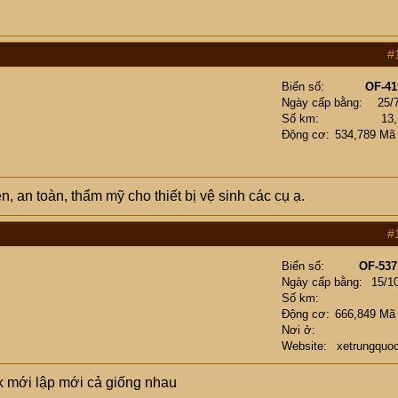
#
Biển số
OF-41
Ngày cấp bằng
25/
Số km
13
Động cơ
534,789 Mã
 an toàn, thẩm mỹ cho thiết bị vệ sinh các cụ ạ.
#
Biển số
OF-537
Ngày cấp bằng
15/1
Số km
Động cơ
666,849 Mã
Nơi ở
Website
xetrungquo
k mới lập mới cả giống nhau