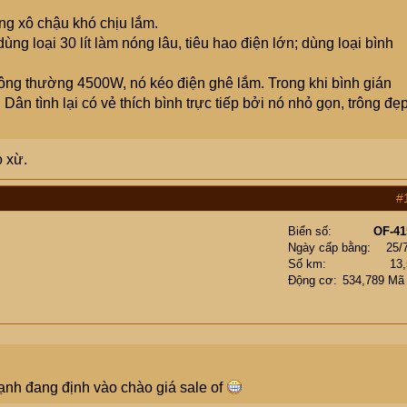
g xô chậu khó chịu lắm.
dùng loại 30 lít làm nóng lâu, tiêu hao điện lớn; dùng loại bình
thông thường 4500W, nó kéo điện ghê lắm. Trong khi bình gián
ân tình lại có vẻ thích bình trực tiếp bởi nó nhỏ gọn, trông đẹ
ỏ xừ.
#
Biển số
OF-41
Ngày cấp bằng
25/
Số km
13
Động cơ
534,789 Mã
lạnh đang định vào chào giá sale of