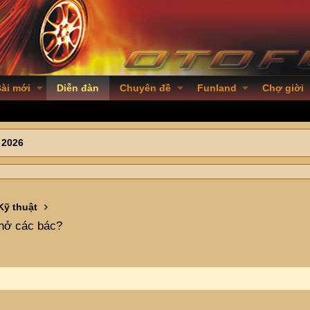
ài mới
Diễn đàn
Chuyên đề
Funland
Chợ giời
 2026
Kỹ thuật
hở các bác?