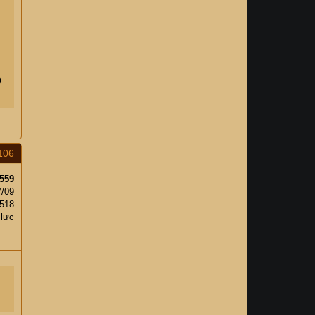
p
106
559
7/09
,518
 lực