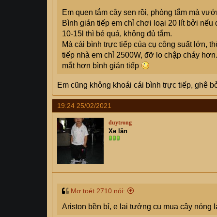
Em quen tắm cây sen rồi, phòng tắm mà vướn
Bình gián tiếp em chỉ chơi loại 20 lít bởi nếu 
10-15l thì bé quá, không đủ tắm.
Mà cái bình trực tiếp của cụ công suất lớn, 
tiếp nhà em chỉ 2500W, đỡ lo chập cháy hơn. D
mắt hơn bình gián tiếp
Em cũng không khoái cái bình trực tiếp, ghê b
19:24 25/02/2021
duytrong
Xe lăn
Mợ toét 2710 nói:
Ariston bền bỉ, e lại tưởng cụ mua cây nóng 