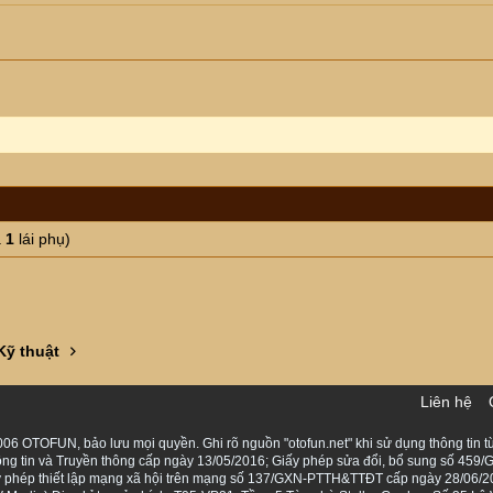
à
1
lái phụ)
Kỹ thuật
Liên hệ
06 OTOFUN, bảo lưu mọi quyền. Ghi rõ nguồn "otofun.net" khi sử dụng thông tin từ
ng tin và Truyền thông cấp ngày 13/05/2016; Giấy phép sửa đổi, bổ sung số 459/G
Giấy phép thiết lập mạng xã hội trên mạng số 137/GXN-PTTH&TTĐT cấp ngày 28/06/2