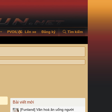
PVOILVGC2026
Lên xe
Đăng ký
Tìm kiếm
Bài viết mới
[Funland]
Văn hoá ăn uống người