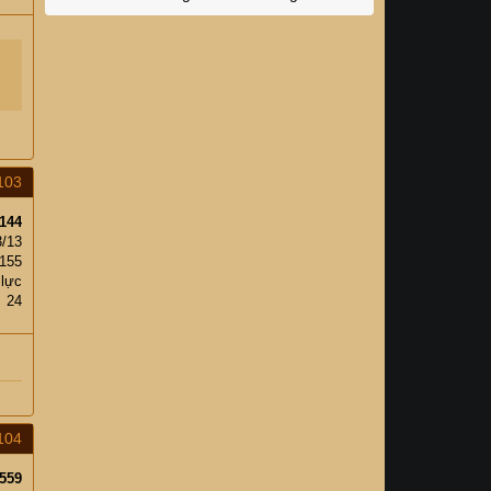
103
144
3/13
155
 lực
24
104
559