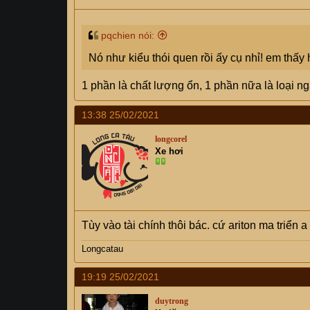
pqchien nói:
Nó như kiểu thói quen rồi ấy cụ nhỉ! em thấy
1 phần là chất lượng ổn, 1 phần nữa là loại n
13:38 25/02/2021
longcorel
Xe hơi
Tùy vào tài chính thôi bác. cứ ariton ma triển a
Longcatau
19:19 25/02/2021
duytrong