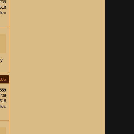
7/09
,518
 lực
ấy
105
559
7/09
,518
 lực