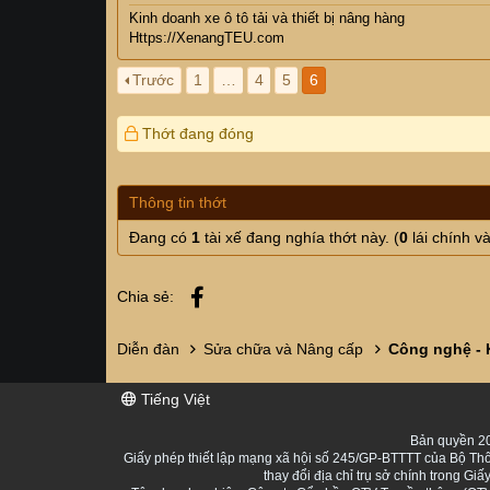
Kinh doanh xe ô tô tải và thiết bị nâng hàng
Https://XenangTEU.com
Trước
1
…
4
5
6
Thớt đang đóng
Thông tin thớt
Đang có
1
tài xế đang nghía thớt này. (
0
lái chính v
Facebook
Chia sẻ:
Diễn đàn
Sửa chữa và Nâng cấp
Công nghệ - 
Tiếng Việt
Bản quyền 20
Giấy phép thiết lập mạng xã hội số 245/GP-BTTTT của Bộ Thô
thay đổi địa chỉ trụ sở chính trong 