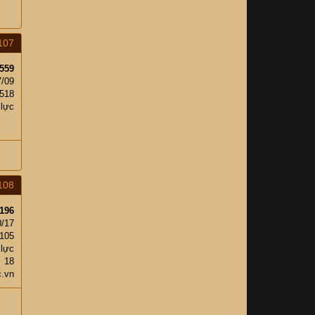
107
559
7/09
,518
 lực
108
196
0/17
105
 lực
18
c.vn