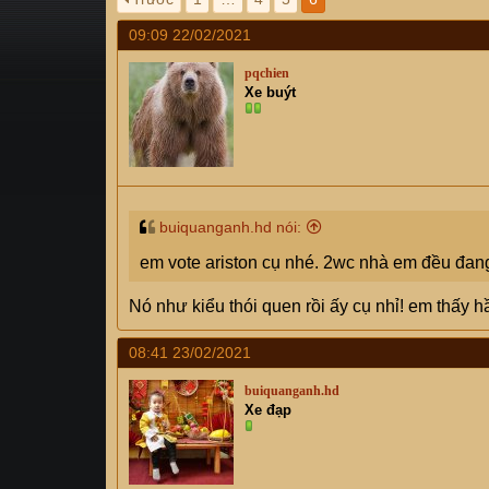
s
i
09:09 22/02/2021
t
a
pqchien
r
Xe buýt
t
e
r
buiquanganh.hd nói:
em vote ariston cụ nhé. 2wc nhà em đều đang
Nó như kiểu thói quen rồi ấy cụ nhỉ! em thấy 
08:41 23/02/2021
buiquanganh.hd
Xe đạp