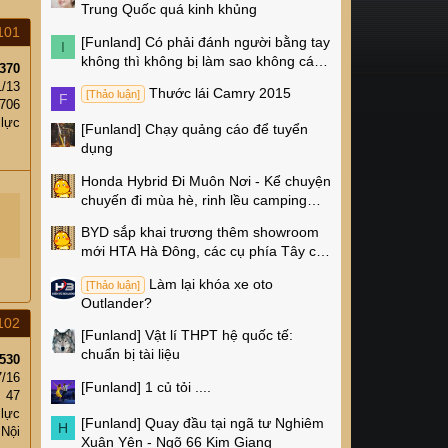
Trung Quốc quá kinh khủng
101
[Funland]
Có phải đánh người bằng tay
I
không thì không bị làm sao không các
370
cụ?
1/13
Thước lái Camry 2015
[Thảo luận]
F
706
 lực
[Funland]
Chạy quảng cáo để tuyển
dụng
Honda Hybrid Đi Muôn Nơi - Kể chuyện
chuyến đi mùa hè, rinh lều camping
Naturehike 4 triệu về nhà!
BYD sắp khai trương thêm showroom
mới HTA Hà Đông, các cụ phía Tây có
thêm chỗ xem xe rồi!
Làm lại khóa xe oto
[Thảo luận]
Outlander?
102
[Funland]
Vật lí THPT hệ quốc tế:
chuẩn bị tài liệu
530
7/16
[Funland]
1 củ tỏi ....
47
 lực
[Funland]
Quay đầu tại ngã tư Nghiêm
H
 Nội
Xuân Yên - Ngõ 66 Kim Giang