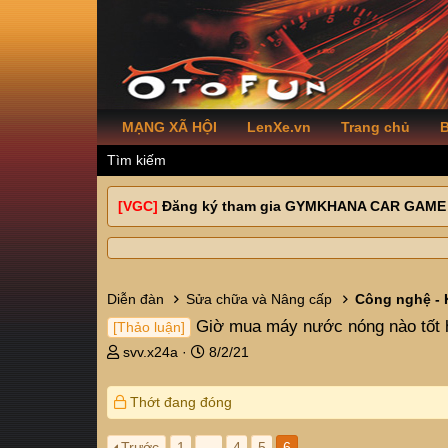
MẠNG XÃ HỘI
LenXe.vn
Trang chủ
B
Tìm kiếm
[VGC]
Đăng ký tham gia GYMKHANA CAR GAME
Diễn đàn
Sửa chữa và Nâng cấp
Công nghệ - 
Giờ mua máy nước nóng nào tốt 
[Thảo luận]
T
N
svv.x24a
8/2/21
h
g
r
à
Thớt đang đóng
e
y
a
g
d
ử
Trước
1
…
4
5
6