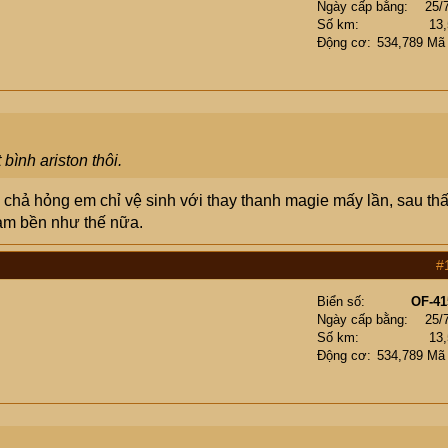
Ngày cấp bằng
25/
Số km
13
Động cơ
534,789 Mã
bình ariston thôi.
chả hỏng em chỉ vệ sinh với thay thanh magie mấy lần, sau th
làm bền như thế nữa.
#
Biển số
OF-41
Ngày cấp bằng
25/
Số km
13
Động cơ
534,789 Mã