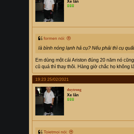
Xe lăn
formen nói:
là bình nóng lạnh hả cụ? Nếu phải thì cụ quất 
Em dùng một cái Ariston đúng 20 năm nó cũng 
cũ quá thì thay thôi. Hàng giờ chắc họ không 
19:23 25/02/2021
duytrong
Xe lăn
Toietmoi nói: