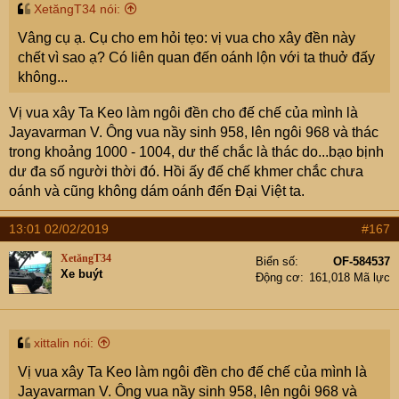
XetăngT34 nói:
Vâng cụ ạ. Cụ cho em hỏi tẹo: vị vua cho xây đền này
chết vì sao ạ? Có liên quan đến oánh lộn với ta thuở đấy
không...
Vị vua xây Ta Keo làm ngôi đền cho đế chế của mình là
Jayavarman V. Ông vua nầy sinh 958, lên ngôi 968 và thác
trong khoảng 1000 - 1004, dư thế chắc là thác do...bạo bịnh
dư đa số người thời đó. Hồi ấy đế chế khmer chắc chưa
oánh và cũng không dám oánh đến Đại Việt ta.
13:01 02/02/2019
#167
XetăngT34
Biển số
OF-584537
Xe buýt
Động cơ
161,018 Mã lực
xittalin nói:
Vị vua xây Ta Keo làm ngôi đền cho đế chế của mình là
Jayavarman V. Ông vua nầy sinh 958, lên ngôi 968 và