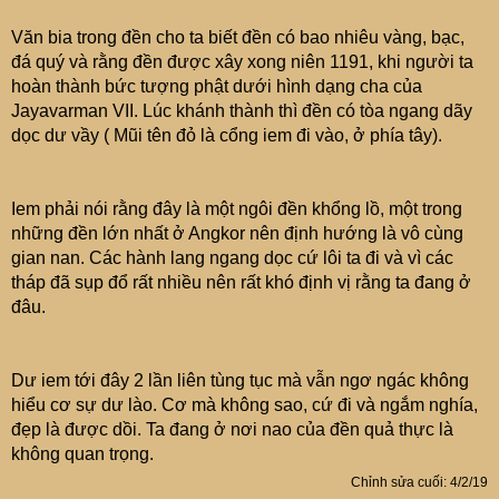
Văn bia trong đền cho ta biết đền có bao nhiêu vàng, bạc,
đá quý và rằng đền được xây xong niên 1191, khi người ta
hoàn thành bức tượng phật dưới hình dạng cha của
Jayavarman VII. Lúc khánh thành thì đền có tòa ngang dãy
dọc dư vầy ( Mũi tên đỏ là cổng iem đi vào, ở phía tây).
Iem phải nói rằng đây là một ngôi đền khổng lồ, một trong
những đền lớn nhất ở Angkor nên định hướng là vô cùng
gian nan. Các hành lang ngang dọc cứ lôi ta đi và vì các
tháp đã sụp đổ rất nhiều nên rất khó định vị rằng ta đang ở
đâu.
Dư iem tới đây 2 lần liên tùng tục mà vẫn ngơ ngác không
hiểu cơ sự dư lào. Cơ mà không sao, cứ đi và ngắm nghía,
đẹp là được dồi. Ta đang ở nơi nao của đền quả thực là
không quan trọng.
Chỉnh sửa cuối:
4/2/19