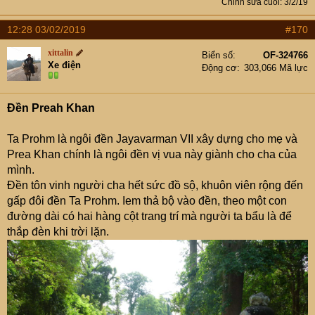
Chỉnh sửa cuối:
3/2/19
12:28 03/02/2019
#170
xittalin
Biển số
OF-324766
Xe điện
Động cơ
303,066 Mã lực
Đền Preah Khan
Ta Prohm là ngôi đền Jayavarman VII xây dựng cho mẹ và
Prea Khan chính là ngôi đền vị vua này giành cho cha của
mình.
Đền tôn vinh người cha hết sức đồ sộ, khuôn viên rộng đến
gấp đôi đền Ta Prohm. Iem thả bộ vào đền, theo một con
đường dài có hai hàng cột trang trí mà người ta bẩu là để
thắp đèn khi trời lặn.