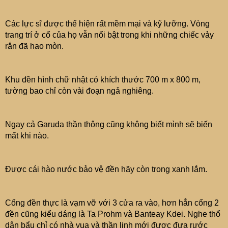
Các lực sĩ được thể hiện rất mềm mại và kỹ lưỡng. Vòng
trang trí ở cổ của họ vẫn nổi bật trong khi những chiếc vảy
rắn đã hao mòn.
Khu đền hình chữ nhật có khích thước 700 m x 800 m,
tường bao chỉ còn vài đoạn ngả nghiêng.
Ngay cả Garuda thần thông cũng không biết mình sẽ biến
mất khi nào.
Được cái hào nước bảo vệ đền hãy còn trong xanh lắm.
Cổng đền thực là vạm vỡ với 3 cửa ra vào, hơn hẳn cổng 2
đền cũng kiểu dáng là Ta Prohm và Banteay Kdei. Nghe thổ
dân bẩu chỉ có nhà vua và thần linh mới được đưa rước