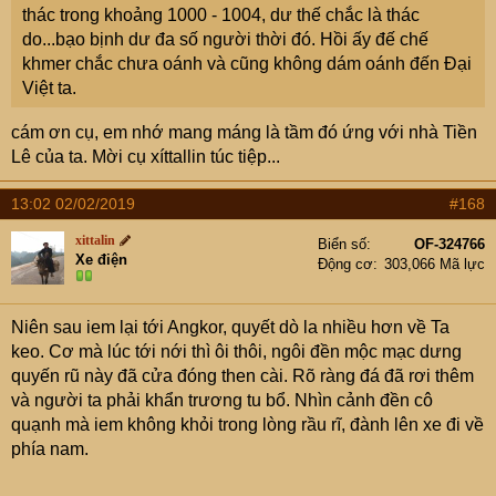
thác trong khoảng 1000 - 1004, dư thế chắc là thác
do...bạo bịnh dư đa số người thời đó. Hồi ấy đế chế
khmer chắc chưa oánh và cũng không dám oánh đến Đại
Việt ta.
cám ơn cụ, em nhớ mang máng là tầm đó ứng với nhà Tiền
Lê của ta. Mời cụ xíttallin túc tiệp...
13:02 02/02/2019
#168
xittalin
Biển số
OF-324766
Xe điện
Động cơ
303,066 Mã lực
Niên sau iem lại tới Angkor, quyết dò la nhiều hơn về Ta
keo. Cơ mà lúc tới nới thì ôi thôi, ngôi đền mộc mạc dưng
quyến rũ này đã cửa đóng then cài. Rõ ràng đá đã rơi thêm
và người ta phải khẩn trương tu bổ. Nhìn cảnh đền cô
quạnh mà iem không khỏi trong lòng rầu rĩ, đành lên xe đi về
phía nam.