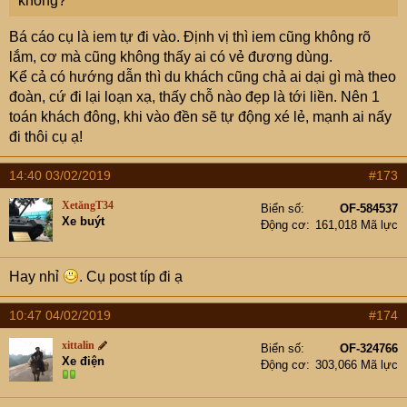
không?
Bá cáo cụ là iem tự đi vào. Định vị thì iem cũng không rõ
lắm, cơ mà cũng không thấy ai có vẻ đương dùng.
Kể cả có hướng dẫn thì du khách cũng chả ai dại gì mà theo
đoàn, cứ đi lại loạn xạ, thấy chỗ nào đẹp là tới liền. Nên 1
toán khách đông, khi vào đền sẽ tự động xé lẻ, mạnh ai nấy
đi thôi cụ ạ!
14:40 03/02/2019
#173
XetăngT34
Biển số
OF-584537
Xe buýt
Động cơ
161,018 Mã lực
Hay nhỉ
. Cụ post típ đi ạ
10:47 04/02/2019
#174
xittalin
Biển số
OF-324766
Xe điện
Động cơ
303,066 Mã lực