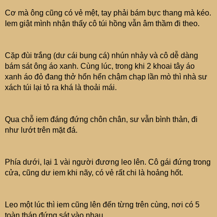
Cơ mà ông cũng có vẻ mệt, tay phải bám bực thang mà kéo.
Iem giật mình nhận thấy cô túi hồng vẫn âm thầm đi theo.
Cặp đùi trắng (dư cái bụng cá) nhún nhảy và cô dễ dàng
bám sát ông áo xanh. Cùng lúc, trong khi 2 khoai tây áo
xanh áo đỏ đang thở hổn hển chậm chạp lần mò thì nhà sư
xách túi lại tỏ ra khá là thoải mái.
Qua chỗ iem đáng đứng chôn chân, sư vẫn bình thản, đi
như lướt trên mặt đá.
Phía dưới, lại 1 vài người đương leo lên. Cô gái đứng trong
cửa, cũng dư iem khi nãy, có vẻ rất chi là hoảng hốt.
Leo một lúc thì iem cũng lên đến từng trên cùng, nơi có 5
toàn tháp đứng sát vào nhau.