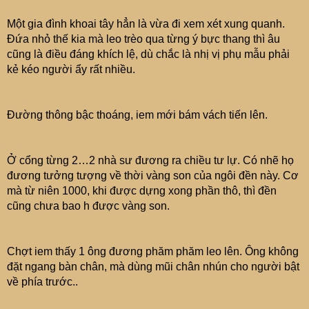
Một gia đình khoai tây hẳn là vừa đi xem xét xung quanh.
Đứa nhỏ thế kia mà leo trèo qua từng ý bực thang thì âu
cũng là điều đáng khích lệ, dù chắc là nhị vị phụ mẫu phải
kẻ kéo người ẩy rất nhiều.
Đường thông bậc thoáng, iem mới bám vách tiến lên.
Ở cổng từng 2…2 nhà sư đương ra chiều tư lự. Có nhẽ họ
đương tưởng tượng về thời vàng son của ngôi đền này. Cơ
mà từ niên 1000, khi được dựng xong phần thô, thì đền
cũng chưa bao h được vàng son.
Chợt iem thấy 1 ông đương phăm phăm leo lên. Ông không
đặt ngang bàn chân, mà dùng mũi chân nhún cho người bật
về phía trước..