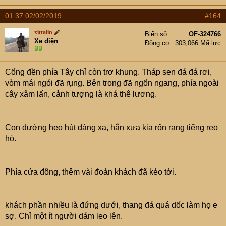
01:37 02/02/2019
#164
xittalin
Biển số
OF-324766
Xe điện
Động cơ
303,066 Mã lực
Cổng đền phía Tây chỉ còn trơ khung. Tháp sen đá đá rơi,
vòm mái ngói đã rụng. Bên trong đã ngổn ngang, phía ngoài
cây xâm lấn, cảnh tượng là khá thê lương.
Con đường heo hút đàng xa, hẳn xưa kia rổn rang tiếng reo
hò.
Phía cửa đông, thêm vài đoàn khách đã kéo tới.
khách phần nhiều là đứng dưới, thang đá quá dốc làm họ e
sợ. Chỉ một ít người dám leo lên.