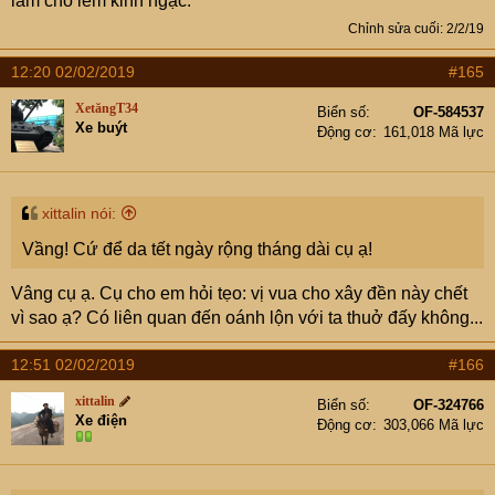
làm cho iem kinh ngạc.
Chỉnh sửa cuối:
2/2/19
12:20 02/02/2019
#165
XetăngT34
Biển số
OF-584537
Xe buýt
Động cơ
161,018 Mã lực
xittalin nói:
Vầng! Cứ để da tết ngày rộng tháng dài cụ ạ!
Vâng cụ ạ. Cụ cho em hỏi tẹo: vị vua cho xây đền này chết
vì sao ạ? Có liên quan đến oánh lộn với ta thuở đấy không...
12:51 02/02/2019
#166
xittalin
Biển số
OF-324766
Xe điện
Động cơ
303,066 Mã lực