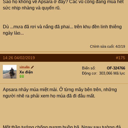
Sao họ không vẽ Apsara ở đây? Các vũ công đang múa hết
sức nhịp nhàng và quyến rũ.
Dù ...mưa đã rơi và nắng đã phai... trên khu đền linh thiêng
ngày lào...
Chỉnh sửa cuối:
4/2/19
14:26 04/02/2019
#175
xittalin
Biển số
OF-324766
Xe điện
Động cơ
303,066 Mã lực
Apsara nhảy múa miệt mài. Ở từng mây bên trên, những
người nhẽ ra phải xem họ múa đã đi đâu mất.
Một thần tướng chống gươm buồn bã. Ngay sau tường đá