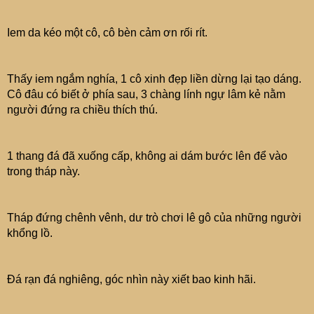
Iem da kéo một cô, cô bèn cảm ơn rối rít.
Thấy iem ngắm nghía, 1 cô xinh đẹp liền dừng lại tạo dáng.
Cô đâu có biết ở phía sau, 3 chàng lính ngự lâm kẻ nằm
người đứng ra chiều thích thú.
1 thang đá đã xuống cấp, không ai dám bước lên để vào
trong tháp này.
Tháp đứng chênh vênh, dư trò chơi lê gô của những người
khổng lồ.
Đá rạn đá nghiêng, góc nhìn này xiết bao kinh hãi.