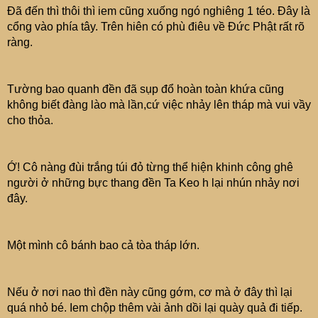
Đã đến thì thôi thì iem cũng xuống ngó nghiêng 1 téo. Đây là
cổng vào phía tây. Trên hiên có phù điêu về Đức Phật rất rõ
ràng.
Tường bao quanh đền đã sụp đổ hoàn toàn khứa cũng
không biết đàng lào mà lần,cứ việc nhảy lên tháp mà vui vầy
cho thỏa.
Ớ! Cô nàng đùi trắng túi đỏ từng thể hiện khinh công ghê
người ở những bực thang đền Ta Keo h lại nhún nhảy nơi
đây.
Một mình cô bánh bao cả tòa tháp lớn.
Nếu ở nơi nao thì đền này cũng gớm, cơ mà ở đây thì lại
quá nhỏ bé. Iem chộp thêm vài ảnh dồi lại quày quả đi tiếp.