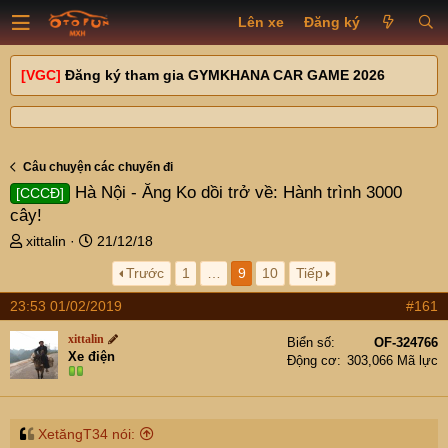
Lên xe
Đăng ký
[VGC]
Đăng ký tham gia GYMKHANA CAR GAME 2026
Câu chuyện các chuyến đi
Hà Nội - Ăng Ko dồi trở về: Hành trình 3000
[CCCĐ]
cây!
T
N
xittalin
21/12/18
h
g
Trước
1
…
9
10
Tiếp
r
à
e
y
23:53 01/02/2019
#161
a
g
d
ử
xittalin
Biển số
OF-324766
s
i
Xe điện
Động cơ
303,066 Mã lực
t
a
r
t
XetăngT34 nói: