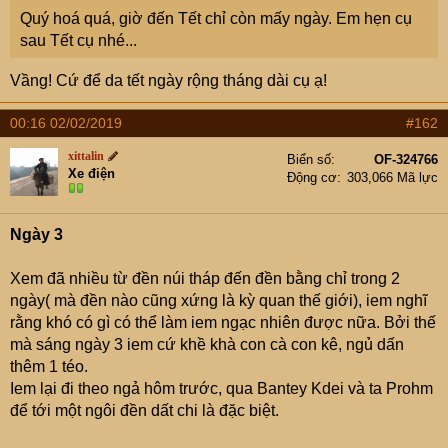
e
Quý hoá quá, giờ đến Tết chỉ còn mấy ngày. Em hẹn cụ
r
sau Tết cụ nhé...
Vầng! Cứ để da tết ngày rộng tháng dài cụ ạ!
00:16 02/02/2019
#162
xittalin
Biển số
OF-324766
Xe điện
Động cơ
303,066 Mã lực
Ngày 3
Xem đã nhiều từ đền núi tháp đến đền bằng chỉ trong 2
ngày( mà đền nào cũng xứng là kỳ quan thế giới), iem nghĩ
rằng khó có gì có thể làm iem ngạc nhiên được nữa. Bởi thế
mà sáng ngày 3 iem cứ khề khà con cà con kê, ngủ dấn
thêm 1 téo.
Iem lại đi theo ngả hôm trước, qua Bantey Kdei và ta Prohm
để tới một ngôi đền dất chi là đặc biệt.