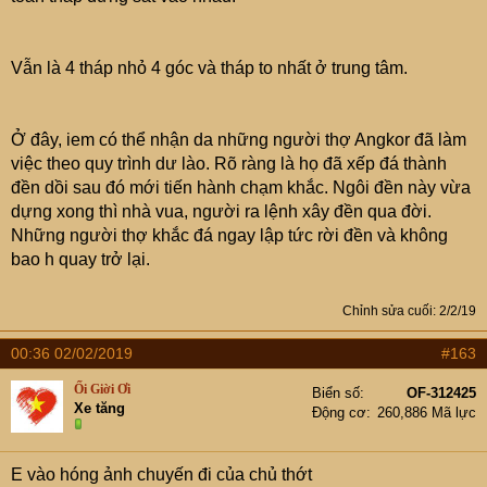
Vẫn là 4 tháp nhỏ 4 góc và tháp to nhất ở trung tâm.
Ở đây, iem có thể nhận da những người thợ Angkor đã làm
việc theo quy trình dư lào. Rõ ràng là họ đã xếp đá thành
đền dồi sau đó mới tiến hành chạm khắc. Ngôi đền này vừa
dựng xong thì nhà vua, người ra lệnh xây đền qua đời.
Những người thợ khắc đá ngay lập tức rời đền và không
bao h quay trở lại.
Chỉnh sửa cuối:
2/2/19
00:36 02/02/2019
#163
Ối Giời Ơi
Biển số
OF-312425
Xe tăng
Động cơ
260,886 Mã lực
E vào hóng ảnh chuyến đi của chủ thớt