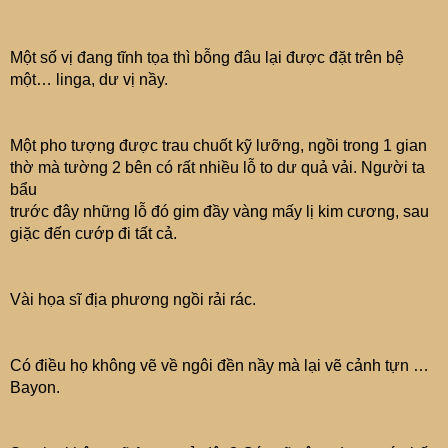
Một số vị đang tĩnh tọa thì bỗng đâu lại được đặt trên bệ
một… linga, dư vị nầy.
Một pho tượng được trau chuốt kỹ lưỡng, ngồi trong 1 gian
thờ mà tường 2 bên có rất nhiều lỗ to dư quả vải. Người ta
bẩu
trước đây những lỗ đó gim đầy vàng mấy lị kim cương, sau
giặc đến cướp đi tất cả.
Vài họa sĩ địa phương ngồi rải rác.
Có điều họ không vẽ về ngôi đền nầy mà lại vẽ cảnh tựn …
Bayon.