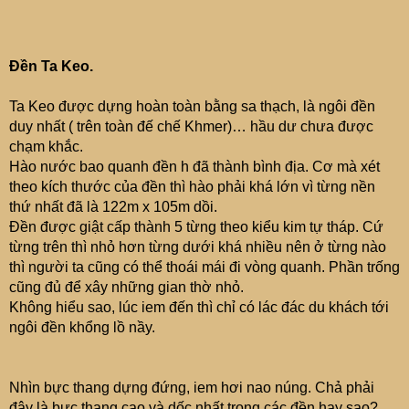
Đền Ta Keo.
Ta Keo được dựng hoàn toàn bằng sa thạch, là ngôi đền
duy nhất ( trên toàn đế chế Khmer)… hầu dư chưa được
chạm khắc.
Hào nước bao quanh đền h đã thành bình địa. Cơ mà xét
theo kích thước của đền thì hào phải khá lớn vì từng nền
thứ nhất đã là 122m x 105m dồi.
Đền được giật cấp thành 5 từng theo kiểu kim tự tháp. Cứ
từng trên thì nhỏ hơn từng dưới khá nhiều nên ở từng nào
thì người ta cũng có thể thoái mái đi vòng quanh. Phần trống
cũng đủ để xây những gian thờ nhỏ.
Không hiểu sao, lúc iem đến thì chỉ có lác đác du khách tới
ngôi đền khổng lồ nầy.
Nhìn bực thang dựng đứng, iem hơi nao núng. Chả phải
đây là bực thang cao và dốc nhất trong các đền hay sao?