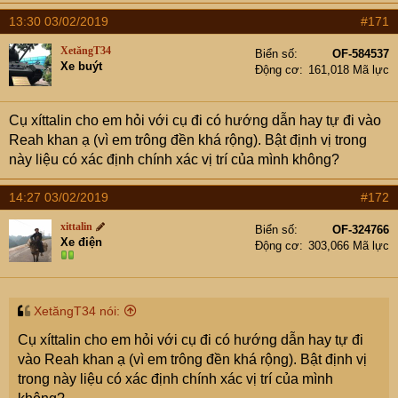
13:30 03/02/2019
#171
XetăngT34
Biển số
OF-584537
Xe buýt
Động cơ
161,018 Mã lực
Cụ xíttalin cho em hỏi với cụ đi có hướng dẫn hay tự đi vào
Reah khan ạ (vì em trông đền khá rộng). Bật định vị trong
này liệu có xác định chính xác vị trí của mình không?
14:27 03/02/2019
#172
xittalin
Biển số
OF-324766
Xe điện
Động cơ
303,066 Mã lực
XetăngT34 nói:
Cụ xíttalin cho em hỏi với cụ đi có hướng dẫn hay tự đi
vào Reah khan ạ (vì em trông đền khá rộng). Bật định vị
trong này liệu có xác định chính xác vị trí của mình