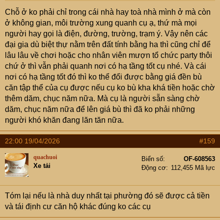
Chỗ ở ko phải chỉ trong cái nhà hay toà nhà mình ở mà còn
ở không gian, môi trường xung quanh cụ ạ, thứ mà mọi
người hay gọi là điện, đường, trường, trạm ý. Vậy nên các
đại gia dù biệt thự nằm trên đất tính bằng ha thì cũng chỉ để
lâu lâu về chơi hoặc cho nhân viên mượn tổ chức party thôi
chứ ở thì vẫn phải quanh nơi có hạ tầng tốt cụ nhé. Và cái
nơi có hạ tầng tốt đó thì ko thể đổi được bằng giá đền bù
căn tập thể của cụ được nếu cụ ko bù kha khá tiền hoặc chờ
thêm dăm, chục năm nữa. Mà cụ là người sẵn sàng chờ
dăm, chục năm nữa để lên giá bù thì đã ko phải những
người khó khăn đang lăn tăn nữa.
22:00 19/04/2026
#159
quachuoi
Biển số
OF-608563
Xe tải
Động cơ
112,455 Mã lực
Tóm lại nếu là nhà duy nhất tại phường đó sẽ được cả tiền
và tái định cư căn hộ khác đúng ko các cụ