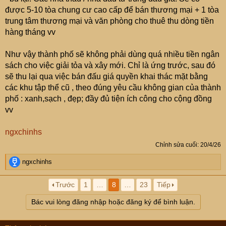
được 5-10 tòa chung cư cao cấp để bán thương mại + 1 tòa
trung tâm thương mại và văn phòng cho thuê thu dòng tiền
hàng tháng vv
Như vậy thành phố sẽ không phải dùng quá nhiều tiền ngân
sách cho việc giải tỏa và xây mới. Chỉ là ứng trước, sau đó
sẽ thu lại qua việc bán đấu giá quyền khai thác mặt bằng
các khu tập thể cũ , theo đúng yêu cầu không gian của thành
phố : xanh,sạch , đẹp; đầy đủ tiện ích công cho cộng đồng
vv
ngxchinhs
Chỉnh sửa cuối:
20/4/26
R
ngxchinhs
e
a
Trước
1
…
8
…
23
Tiếp
c
t
Bác vui lòng đăng nhập hoặc đăng ký để bình luận.
i
o
n