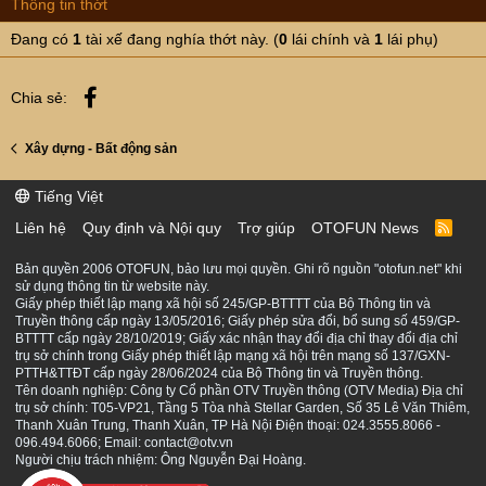
Thông tin thớt
s
:
Đang có
1
tài xế đang nghía thớt này. (
0
lái chính và
1
lái phụ)
Facebook
Chia sẻ:
Xây dựng - Bất động sản
Tiếng Việt
Liên hệ
Quy định và Nội quy
Trợ giúp
OTOFUN News
R
S
S
Bản quyền 2006 OTOFUN, bảo lưu mọi quyền. Ghi rõ nguồn "otofun.net" khi
sử dụng thông tin từ website này.
Giấy phép thiết lập mạng xã hội số 245/GP-BTTTT của Bộ Thông tin và
Truyền thông cấp ngày 13/05/2016; Giấy phép sửa đổi, bổ sung số 459/GP-
BTTTT cấp ngày 28/10/2019; Giấy xác nhận thay đổi địa chỉ thay đổi địa chỉ
trụ sở chính trong Giấy phép thiết lập mạng xã hội trên mạng số 137/GXN-
PTTH&TTĐT cấp ngày 28/06/2024 của Bộ Thông tin và Truyền thông.
Tên doanh nghiệp: Công ty Cổ phần OTV Truyền thông (OTV Media) Địa chỉ
trụ sở chính: T05-VP21, Tầng 5 Tòa nhà Stellar Garden, Số 35 Lê Văn Thiêm,
Thanh Xuân Trung, Thanh Xuân, TP Hà Nội Điện thoại: 024.3555.8066 -
096.494.6066; Email: contact@otv.vn
Người chịu trách nhiệm: Ông Nguyễn Đại Hoàng.