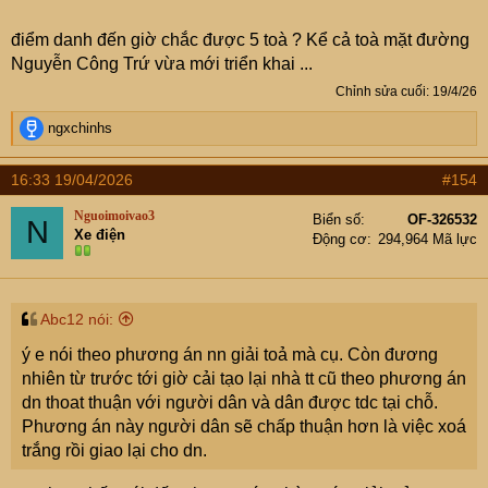
điểm danh đến giờ chắc được 5 toà ? Kể cả toà mặt đường
Nguyễn Công Trứ vừa mới triển khai ...
Chỉnh sửa cuối:
19/4/26
R
ngxchinhs
e
a
16:33 19/04/2026
#154
c
t
Nguoimoivao3
Biển số
OF-326532
N
i
Xe điện
Động cơ
294,964 Mã lực
o
n
s
:
Abc12 nói:
ý e nói theo phương án nn giải toả mà cụ. Còn đương
nhiên từ trước tới giờ cải tạo lại nhà tt cũ theo phương án
dn thoat thuận với người dân và dân được tdc tại chỗ.
Phương án này người dân sẽ chấp thuận hơn là việc xoá
trắng rồi giao lại cho dn.