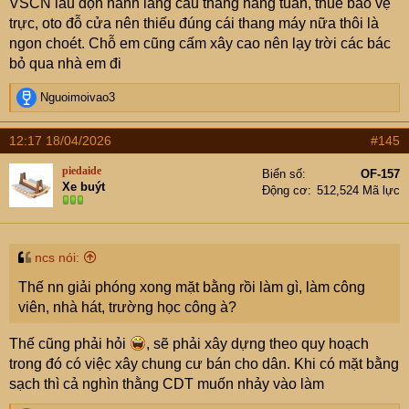
VSCN lau dọn hành lang cầu thang hàng tuần, thuê bảo vệ
chỉ còn chừa đúng đường 2 xe máy tránh nhau …
trực, oto đỗ cửa nên thiếu đúng cái thang máy nữa thôi là
ngon choét. Chỗ em cũng cấm xây cao nên lạy trời các bác
Khu nhà mợ không bị lấn chiếm như vậy à?
bỏ qua nhà em đi
R
Nguoimoivao3
e
a
12:17 18/04/2026
#145
c
t
piedaide
Biển số
OF-157
i
Xe buýt
Động cơ
512,524 Mã lực
o
n
s
:
ncs nói:
Thế nn giải phóng xong mặt bằng rồi làm gì, làm công
viên, nhà hát, trường học công à?
Thế cũng phải hỏi
, sẽ phải xây dựng theo quy hoạch
trong đó có việc xây chung cư bán cho dân. Khi có mặt bằng
sạch thì cả nghìn thằng CDT muốn nhảy vào làm