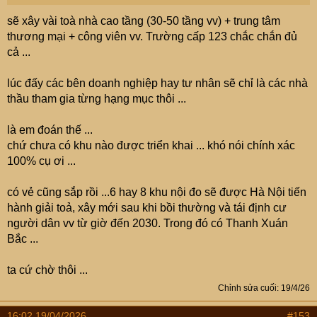
sẽ xây vài toà nhà cao tầng (30-50 tầng vv) + trung tâm
thương mại + công viên vv. Trường cấp 123 chắc chắn đủ
cả ...
lúc đấy các bên doanh nghiệp hay tư nhân sẽ chỉ là các nhà
thầu tham gia từng hạng mục thôi ...
là em đoán thế ...
chứ chưa có khu nào được triển khai ... khó nói chính xác
100% cụ ơi ...
có vẻ cũng sắp rồi ...6 hay 8 khu nội đo sẽ được Hà Nội tiến
hành giải toả, xây mới sau khi bồi thường và tái định cư
người dân vv từ giờ đến 2030. Trong đó có Thanh Xuán
Bắc ...
ta cứ chờ thôi ...
Chỉnh sửa cuối:
19/4/26
16:02 19/04/2026
#153