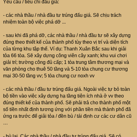
Yêu cầu / tiêu chí đấu giá:
đường Nguyễn Công Trứ vừa mới triển khai ...
- các nhà thầu / nhà đầu tư trúng đấu giá. Sẽ chịu trách
nhiệm toàn bộ việc phá dỡ ...
- sau khi đã phá dỡ, các nhà thầu / nhà đầu tư sẽ xây dựng
đúng theo thiết kế của thành phố tùy theo vị trí và diện tích
của từng khu tập thể. Ví dụ: Thanh Xuân Bắc sau khi giải
tỏa 66 tòa. Sẽ xây dựng công viên cây xanh; khu vui chơi
giải trí; trường công đủ cấp; 1 tòa trung tâm thương mại và
văn phòng cho thuê 50 tầng và 5-10 tòa chung cư thương
mại 30-50 tầng vv; 5 tòa chung cư noxh vv
- các nhà thầu / đầu tư trúng đấu giá. Ngoài việc tự bỏ toàn
bộ tiền vào việc xây dựng hạ tầng tiện ích nhà ở vv theo
đúng thiết kế của thành phố. Sẽ phải trả cho thành phố một
số tiền nhất định tương ứng với phần tiền mà thành phố đã
ứng ra trước để giải tỏa / đền bù / tái định cư các cư dân cũ
…
- bù lại. Các nhà thầu / nhà đầu tư trúng đấu giá. Sẽ có