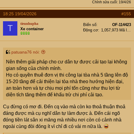
Chỉnh sửa cuối:
19/4/26
18:25 19/04/2026
#155
tieunhupha
Biển số
OF-114423
T
Xe container
Động cơ
1,057,973 Mã lực
patuana76 nói:
Nên thêm giải pháp cho cư dân tự được cải tạo lại không
gian sống của chính mình.
Họ có quyền thuê đơn vị thi công lại tòa nhà 5 tầng lên độ
15-20 tầng để cải thiện lại tòa nhà theo hướng hiện đại,
an toàn hơn và tự chịu mọi phí tổn cũng như thu lợi từ
diện tích tăng thêm để khấu trừ chi phí cải tạo.
Cụ đừng có mơ đi. Đến cq vào mà còn ko thoả thuận thoả
đáng được mà cụ nghĩ dân tự làm được à. Đến cái ngõ
đóng tiền lát sân xi măng mà nhiều nơi còn có cảnh nhà
ngoài cùng đòi đóng ít vì chỉ đi có vài m nữa là.