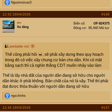
R
Nguoimoivao3
e
a
12:42 18/04/2026
#146
c
t
ncs
Biển số
OF-824375
i
Xe tăng
Động cơ
85,940 Mã lực
o
n
s
:
piedaide nói:
Thế cũng phải hỏi
, sẽ phải xây dựng theo quy hoạch
trong đó có việc xây chung cư bán cho dân. Khi có mặt
bằng sạch thì cả nghìn thằng CDT muốn nhảy vào làm
Thế là lấy nhà đất của người dân đang sở hữu cho người
dân khác ở phải không. Bản chất của nó là vậy. Thế thì phải
đạt được thỏa thuận với người dân đang sở hữu
R
ngxchinhs
e
a
12:44 18/04/2026
#147
c