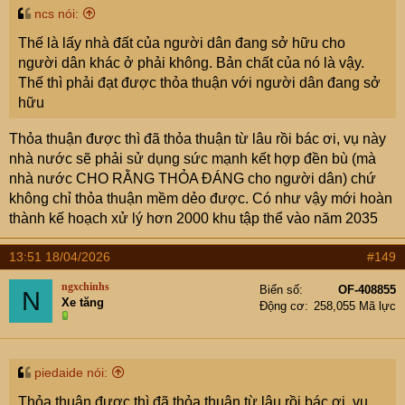
ncs nói:
Thế là lấy nhà đất của người dân đang sở hữu cho
người dân khác ở phải không. Bản chất của nó là vậy.
Thế thì phải đạt được thỏa thuận với người dân đang sở
hữu
Thỏa thuận được thì đã thỏa thuận từ lâu rồi bác ơi, vụ này
nhà nước sẽ phải sử dụng sức mạnh kết hợp đền bù (mà
nhà nước CHO RẰNG THỎA ĐÁNG cho người dân) chứ
không chỉ thỏa thuận mềm dẻo được. Có như vậy mới hoàn
thành kế hoạch xử lý hơn 2000 khu tập thể vào năm 2035
13:51 18/04/2026
#149
ngxchinhs
Biển số
OF-408855
N
Xe tăng
Động cơ
258,055 Mã lực
piedaide nói:
Thỏa thuận được thì đã thỏa thuận từ lâu rồi bác ơi, vụ