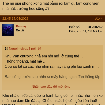
Thế nn giải phóng xong mặt bằng rồi làm gì, làm công viên,
Dưng cơ mà KHÔNG ĐƯỢC CHỒNG TẦNG tất cả các
nhà hát, trường học công à?
toà. Nên là nhà đầu tư tư nhân chuồn hết rồi nhé! Phú Mỹ
Hưng Group lẫn Trung Quốc. Đều bye bye ý tưởng đầu
22:45 17/04/2026
#144
tư xây dựng lại Thành Xuân Bắc từ ba đời tám vánh rồi
…
Roseday
Biển số
OF-816567
Xe tải
Động cơ
11,787 Mã lực
Giờ vẫn còn mơ nhà đầu tư TQ …
Cụ đang ngồi trên cành cây à?
Nguoimoivao3 nói:
Tin đã đưa từ mấy trang trước . Hà Nội sẽ đứng ra giải
Khu Văn chương nhà em hồi mới ở cũng thế…
tỏa TOÀN bộ 2160 nhà tập thể cũ từ giờ đến 2035. Cụ
Thông thoáng, mát mẻ …
mắt nhắm mắt mở không đọc rồi nói liên thiên …
Cửa sổ tất cả các nhà nhìn ra mấy rặng phi lao xanh rì …
Không thể huy động được nguồn lực khác. Do không đáp
Ban công trước sau nhìn ra mấy hàng bạch đàn thẳng tắp
ứng lợi ích chủ đầu tư (không được chồng tầng vv). Nên
…
chả có mà nào nhảy vào, khiến 20 năm nay việc cải tạo /
Nhấn vào đây để mở rộng...
xây mới các khu tập thể cũ mãi vẫn bế tắc vẫn chỉ là ý
Trước mỗi tòa nhà đều sân chơi to oành …
tưởng trên giấy đấy hiểu chưa …
Khu nhà em để cái dép ra hành lang còn bị nhắc nhở nên ko
nhà nào dám lấn đâu ạ. Chỗ em các hộ còn góp tiền thuê
Thế rồi sân chơi, đất công vv bị nhảy dù, lấn chiếm hết