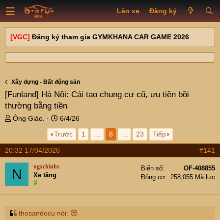
Lên xe
Đăng ký
[VGC]
Đăng ký tham gia GYMKHANA CAR GAME 2026
Xây dựng - Bất động sản
[Funland]
Hà Nội: Cải tạo chung cư cũ, ưu tiên bồi
thường bằng tiền
T
N
Ông Giáo.
6/4/26
h
g
Trước
1
…
8
…
23
Tiếp
r
à
e
y
20:32 17/04/2026
#141
a
g
d
ử
ngxchinhs
Biển số
OF-408855
N
s
i
Xe tăng
Động cơ
258,055 Mã lực
t
a
r
t
thosandocu nói: