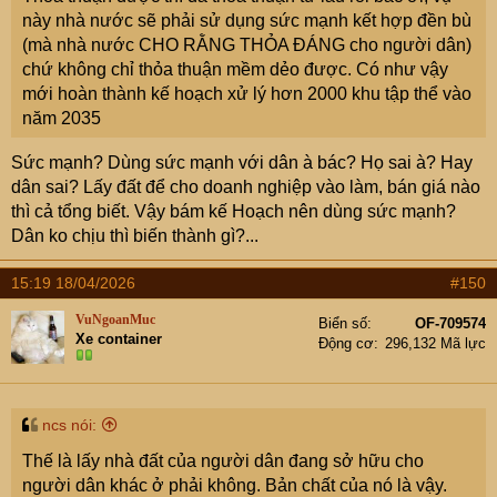
này nhà nước sẽ phải sử dụng sức mạnh kết hợp đền bù
(mà nhà nước CHO RẰNG THỎA ĐÁNG cho người dân)
chứ không chỉ thỏa thuận mềm dẻo được. Có như vậy
mới hoàn thành kế hoạch xử lý hơn 2000 khu tập thể vào
năm 2035
Sức mạnh? Dùng sức mạnh với dân à bác? Họ sai à? Hay
dân sai? Lấy đất để cho doanh nghiệp vào làm, bán giá nào
thì cả tổng biết. Vậy bám kế Hoạch nên dùng sức mạnh?
Dân ko chịu thì biến thành gì?...
15:19 18/04/2026
#150
VuNgoanMuc
Biển số
OF-709574
Xe container
Động cơ
296,132 Mã lực
ncs nói:
Thế là lấy nhà đất của người dân đang sở hữu cho
người dân khác ở phải không. Bản chất của nó là vậy.