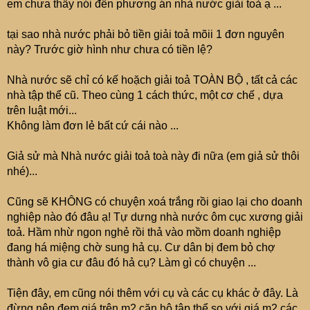
em chưa thấy nói đến phương án nhà nước giải toả ạ ...
tại sao nhà nước phải bỏ tiền giải toả mõii 1 đơn nguyên
này? Trước giờ hình như chưa có tiền lệ?
Nhà nước sẽ chỉ có kế hoặch giải toả TOÀN BỘ , tất cả các
nhà tập thể cũ. Theo cùng 1 cách thức, một cơ chế , dựa
trên luật mới...
Không làm đơn lẻ bất cứ cái nào ...
Giả sử mà Nhà nước giải toả toà này đi nữa (em giả sử thôi
nhé)...
Cũng sẽ KHÔNG có chuyện xoá trắng rồi giao lại cho doanh
nghiệp nào đó đâu ạ! Tự dưng nhà nước ôm cục xương giải
toả. Hầm nhừ ngon nghẻ rồi thả vào mồm doanh nghiệp
đang há miệng chờ sung hả cụ. Cư dân bị đem bỏ chợ
thành vô gia cư đâu đó hả cụ? Làm gì có chuyện ...
Tiện đây, em cũng nói thêm với cụ và các cụ khác ở đây. Là
đừng nên đem giá trên m2 căn hộ tập thể so với giá m2 các