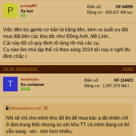
paulogil89
Biển số
OF-64095
P
Xe hơi
Động cơ
420,627 Mã lực
Việc đền bù gpmb cơ bản là bằng tiền, kèm vs suất ưu đãi
mua đất bên các khu tđc như Đông Anh, Mê Linh..
Cái này đã có quy định rõ ràng rồi mà các cụ.
Cụ nào ôm nhà tập thể cũ theo sóng 2024 tới nay e nghĩ đu
đỉnh chắc r
20:24 19/04/2026
#158
tieunhupha
Biển số
OF-114423
T
Xe container
Động cơ
1,057,973 Mã lực
thosandocu nói:
NN sẽ chỉ cho mình khu đô thị để mua bác ạ tất nhiên chỉ
ở tầm trung thôi nhưng so với khu TT cũ mình đang có thì
vẫn sang - xịn - mịn hơn nhiều.