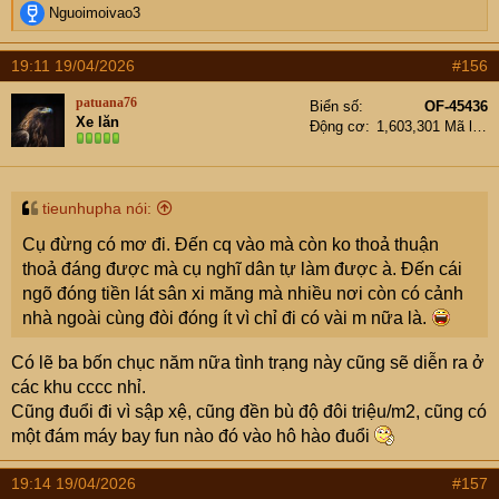
R
Nguoimoivao3
e
a
19:11 19/04/2026
#156
c
t
patuana76
Biển số
OF-45436
i
Xe lăn
Động cơ
1,603,301 Mã lực
o
n
s
:
tieunhupha nói:
Cụ đừng có mơ đi. Đến cq vào mà còn ko thoả thuận
thoả đáng được mà cụ nghĩ dân tự làm được à. Đến cái
ngõ đóng tiền lát sân xi măng mà nhiều nơi còn có cảnh
nhà ngoài cùng đòi đóng ít vì chỉ đi có vài m nữa là.
Có lẽ ba bốn chục năm nữa tình trạng này cũng sẽ diễn ra ở
các khu cccc nhỉ.
Cũng đuổi đi vì sập xệ, cũng đền bù độ đôi triệu/m2, cũng có
một đám máy bay fun nào đó vào hô hào đuổi
19:14 19/04/2026
#157