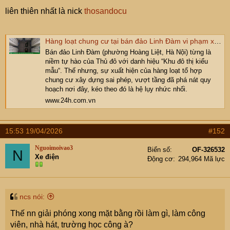
liên thiên nhất là nick
thosandocu
Hàng loạt chung cư tại bán đảo Linh Đàm vi phạm xây vượt tầng
Bán đảo Linh Đàm (phường Hoàng Liệt, Hà Nội) từng là
niềm tự hào của Thủ đô với danh hiệu “Khu đô thị kiểu
mẫu“. Thế nhưng, sự xuất hiện của hàng loạt tổ hợp
chung cư xây dựng sai phép, vượt tầng đã phá nát quy
hoạch nơi đây, kéo theo đó là hệ lụy nhức nhối.
www.24h.com.vn
15:53 19/04/2026
#152
Nguoimoivao3
Biển số
OF-326532
N
Xe điện
Động cơ
294,964 Mã lực
ncs nói:
Thế nn giải phóng xong mặt bằng rồi làm gì, làm công
viên, nhà hát, trường học công à?