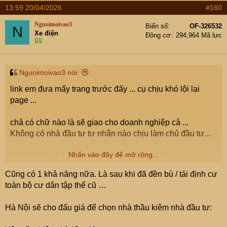
13:59 20/04/2026
#160
Nguoimoivao3
Biển số
OF-326532
N
Xe điện
Động cơ
294,964 Mã lực
Nguoimoivao3 nói:
link em đưa mấy trang trước đấy ... cụ chịu khó lội lại
page ...
chả có chữ nào là sẽ giao cho doanh nghiệp cả ...
Không có nhà đầu tư tư nhân nào chịu làm chủ đầu tư...
Nhấn vào đây để mở rộng...
Thì Hà Nội phải làm chủ đầu tư chứ sao nữa cụ ...
Cũng có 1 khả năng nữa. Là sau khi đã đền bù / tái định cư
20 năm qua chờ nhà đầu tư tư nhân ...
toàn bộ cư dân tập thể cũ …
Để rồi làm được vài toà ...
Hà Nội sẽ cho đấu giá để chọn nhà thầu kiêm nhà đầu tư:
điểm danh đến giờ chắc được 5 toà ? Kể cả toà mặt