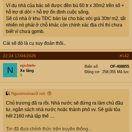
e
Ví dụ nhà của bác sẽ được đền bù 60 tr x 30m2 trên sổ +
r
hỗ trợ di dời + hỗ trợ ổn định cuộc sống.
Sẽ có nhà ở khu TĐC bán lại cho bác với giá 30tr/ m2, tất
nhiên nó phải ở chỗ khác còn chính xác địa chỉ thì chưa
biết vì chưa gpmb.
Cái sẽ đó là cụ suy đoán thôi..
22:24 17/04/2026
#142
ngxchinhs
Biển số
OF-408855
N
Xe tăng
Động cơ
258,055 Mã lực
Nguoimoivao3 nói:
Chủ trương đã ra rồi. Nhà nước sẽ đứng ra làm chủ đầu
tư, ngân sách nhà nước hoặc thành phố vv. Sẽ giải tỏa
hết 2160 nhà tập thể …
Tin đã đưa chính thức trên truyền thông…