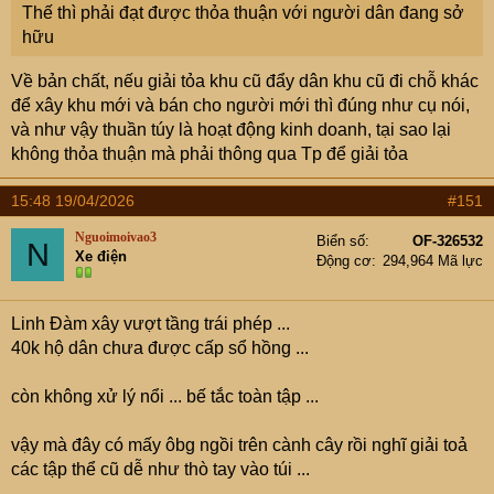
Thế thì phải đạt được thỏa thuận với người dân đang sở
hữu
Về bản chất, nếu giải tỏa khu cũ đẩy dân khu cũ đi chỗ khác
để xây khu mới và bán cho người mới thì đúng như cụ nói,
và như vậy thuần túy là hoạt động kinh doanh, tại sao lại
không thỏa thuận mà phải thông qua Tp để giải tỏa
15:48 19/04/2026
#151
Nguoimoivao3
Biển số
OF-326532
N
Xe điện
Động cơ
294,964 Mã lực
Linh Đàm xây vượt tầng trái phép ...
40k hộ dân chưa được cấp sổ hồng ...
còn không xử lý nổi ... bế tắc toàn tập ...
vậy mà đây có mấy ôbg ngồi trên cành cây rồi nghĩ giải toả
các tập thể cũ dễ như thò tay vào túi ...