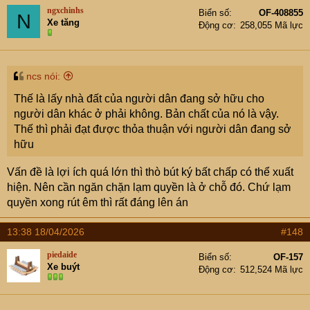
t
ngxchinhs
Biển số
OF-408855
N
i
Xe tăng
Động cơ
258,055 Mã lực
o
n
s
:
ncs nói:
Thế là lấy nhà đất của người dân đang sở hữu cho
người dân khác ở phải không. Bản chất của nó là vậy.
Thế thì phải đạt được thỏa thuận với người dân đang sở
hữu
Vấn đề là lợi ích quá lớn thì thò bút ký bất chấp có thể xuất
hiện. Nên cần ngăn chặn lạm quyền là ở chỗ đó. Chứ lạm
quyền xong rút êm thì rất đáng lên án
13:38 18/04/2026
#148
piedaide
Biển số
OF-157
Xe buýt
Động cơ
512,524 Mã lực