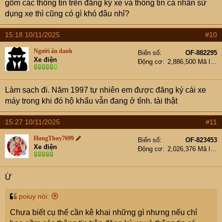
gồm các thông tin trên đăng ký xe và thông tin cá nhân sử
tưởng tốt để quản lý nhưng khó cho người dân.
dụng xe thì cũng có gì khó đâu nhỉ?
15:18 10/11/2025
#10
Người ẩn danh
Biển số
OF-882295
Xe điện
Động cơ
2,886,500 Mã lực
Làm sạch đi. Năm 1997 tự nhiên em được đăng ký cái xe
máy trong khi đó hộ khẩu vẫn đang ở tỉnh. tài thật
15:27 10/11/2025
#11
HungThuy7699
Biển số
OF-823453
Xe điện
Động cơ
2,026,376 Mã lực
Ừ
poiuy nói:
Chưa biết cụ thể cần kê khai những gì nhưng nếu chỉ