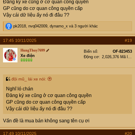
Đăng ký xe cũng ở cơ quan công quyền
GP cũng do cơ quan công quyền cấp
Vậy cái dữ liệu ấy nó đi đâu ??
R
pk2018
,
nvq042009
,
dynamo_x
và 3 người khác
e
a
17:45 10/11/2025
#19
c
t
HungThuy7699
Biển số
OF-823453
i
Xe điện
Động cơ
2,026,376 Mã lực
o
n
s
:
đội mũ_ lái xe nói:
Nghĩ ló chán
Đăng ký xe cũng ở cơ quan công quyền
GP cũng do cơ quan công quyền cấp
Vậy cái dữ liệu ấy nó đi đâu ??
Vấn đề là mua bán không sang tên cụ ơi
17:49 10/11/2025
#20