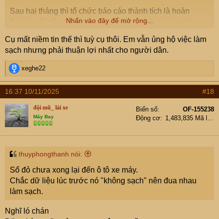
Sau hai tháng thì tổ chức báo cáo thành tích là hoàn
Nhấn vào đây để mở rộng...
thành xuất sắc, trích quĩ khen thưởng, thăng hàm, tặng
bằng khen. Quan trọng là có cái đưa vào báo cáo, chứ
Cụ mất niềm tin thế thì tuỳ cụ thôi. Em vẫn ủng hộ việc làm
dữ liệu nó như người tắm sạch rồi nó lại bẩn mà!
sạch nhưng phải thuận lợi nhất cho người dân.
R
xeghe22
e
a
16:37 10/11/2025
#18
c
t
đội mũ_ lái xe
Biển số
OF-155238
i
Máy Bay
Động cơ
1,483,835 Mã lực
o
n
s
:
thuyphongthanh nói:
Sổ đỏ chưa xong lại đến ô tô xe máy.
Chắc dữ liệu lúc trước nó "không sạch" nên đua nhau
làm sạch.
Nghĩ ló chán