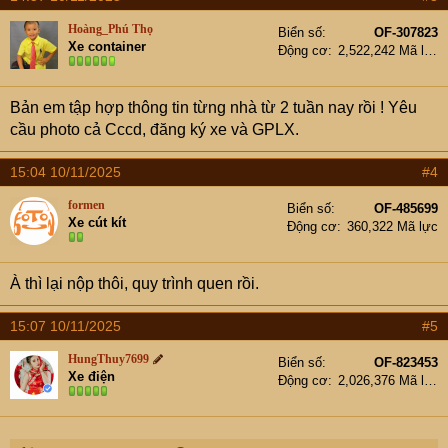
c
t
Hoàng_Phú Thọ
Biển số
OF-307823
i
Xe container
Động cơ
2,522,242 Mã lực
o
n
s
Bản em tập hợp thông tin từng nhà từ 2 tuần nay rồi ! Yêu
:
cầu photo cả Cccd, đăng ký xe và GPLX.
15:04 10/11/2025
#4
formen
Biển số
OF-485699
Xe cút kít
Động cơ
360,322 Mã lực
À thì lại nộp thôi, quy trình quen rồi.
15:07 10/11/2025
#5
HungThuy7699
Biển số
OF-823453
Xe điện
Động cơ
2,026,376 Mã lực