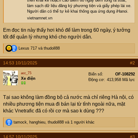
triển khai kế hoạch cao điểm 60 ngày đêm tổng rà soát,
làm sạch dữ liệu đăng ký phương tiện và giấy phép lái xe.
Người dân có thể tự kê khai thông qua ứng dụng iHanoi.
vietnamnet.vn
Em đọc tin này thấy hơi khó để làm trong 60 ngày, ý tưởng
tốt để quản lý nhưng khó cho người dân.
R
Lexus 717
và
thudoll88
e
a
14:53 10/11/2025
#2
c
t
acc_75
Biển số
OF-108292
i
Xe điện
Động cơ
413,958 Mã lực
o
n
s
Tại sao không làm đồng bộ cả nước mà chỉ riêng Hà nội, có
:
nhiều phương tiện mua đi bán lại từ tỉnh ngoài nữa, mặt
khác Vnetrafic đã có rồi cơ mà sao k dùng ???
R
tamock
,
hanghieu
,
thudoll88
và 1 người khác
e
a
14:57 10/11/2025
#3