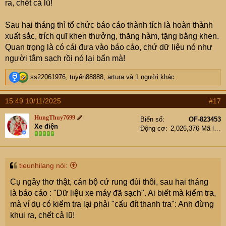
ra, chết cả lũ!
Sau hai tháng thì tổ chức báo cáo thành tích là hoàn thành
xuất sắc, trích quĩ khen thưởng, thăng hàm, tặng bằng khen.
Quan trọng là có cái đưa vào báo cáo, chứ dữ liệu nó như
người tắm sạch rồi nó lại bẩn mà!
R
ss22061976
,
tuyển88888
,
artura
và 1 người khác
e
a
15:49 10/11/2025
#17
c
t
HungThuy7699
Biển số
OF-823453
i
Xe điện
Động cơ
2,026,376 Mã lực
o
n
s
:
tieunhilang nói:
Cụ ngây thơ thật, cán bộ cứ rung đùi thôi, sau hai tháng
là báo cáo : "Dữ liệu xe máy đã sạch". Ai biết mà kiểm tra,
mà ví dụ có kiểm tra lại phải "cấu đít thanh tra": Anh đừng
khui ra, chết cả lũ!