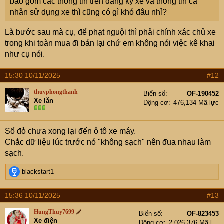
bao gồm các thông tin trên đăng ký xe và thông tin cá
nhân sử dụng xe thì cũng có gì khó đâu nhỉ?
Là bước sau mà cụ, để phạt nguội thì phải chính xác chủ xe
trong khi toàn mua đi bán lại chứ em không nói việc kê khai
như cụ nói.
15:30 10/11/2025
#12
thuyphongthanh
Biển số
OF-190452
Xe lăn
Động cơ
476,134 Mã lực
Sổ đỏ chưa xong lại đến ô tô xe máy.
Chắc dữ liệu lúc trước nó "không sạch" nên đua nhau làm
sạch.
R
blackstart1
e
a
15:36 10/11/2025
#13
c
t
HungThuy7699
Biển số
OF-823453
i
Xe điện
Động cơ
2,026,376 Mã lực