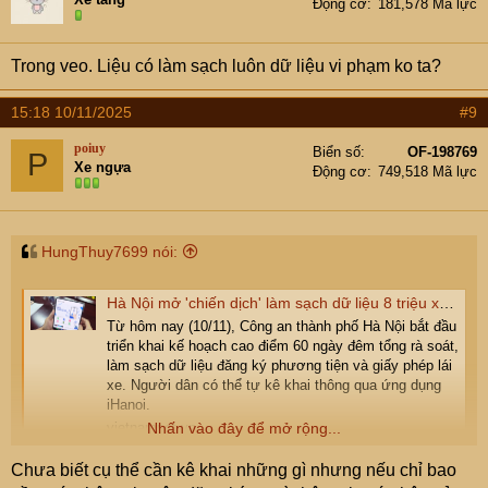
Động cơ
181,578 Mã lực
o
n
s
Trong veo. Liệu có làm sạch luôn dữ liệu vi phạm ko ta?
:
15:18 10/11/2025
#9
poiuy
Biển số
OF-198769
P
Xe ngựa
Động cơ
749,518 Mã lực
HungThuy7699 nói:
Hà Nội mở 'chiến dịch' làm sạch dữ liệu 8 triệu xe, người dân kê khai qua iHanoi
Từ hôm nay (10/11), Công an thành phố Hà Nội bắt đầu
triển khai kế hoạch cao điểm 60 ngày đêm tổng rà soát,
làm sạch dữ liệu đăng ký phương tiện và giấy phép lái
xe. Người dân có thể tự kê khai thông qua ứng dụng
iHanoi.
Nhấn vào đây để mở rộng...
vietnamnet.vn
Chưa biết cụ thể cần kê khai những gì nhưng nếu chỉ bao
Em đọc tin này thấy hơi khó để làm trong 60 ngày, ý