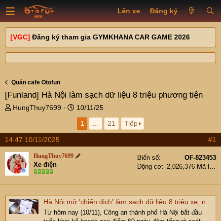
Lên xe
Đăng ký
[VGC]
Đăng ký tham gia GYMKHANA CAR GAME 2026
Quán cafe Otofun
[Funland]
Hà Nội làm sạch dữ liệu 8 triệu phương tiện
T
N
HungThuy7699
10/11/25
h
g
1
…
21
Tiếp
r
à
e
y
14:47 10/11/2025
#1
a
g
d
ử
HungThuy7699
Biển số
OF-823453
s
i
Xe điện
Động cơ
2,026,376 Mã lực
t
a
r
t
Hà Nội mở 'chiến dịch' làm sạch dữ liệu 8 triệu xe, người dân kê khai qua iHanoi
e
Từ hôm nay (10/11), Công an thành phố Hà Nội bắt đầu
r