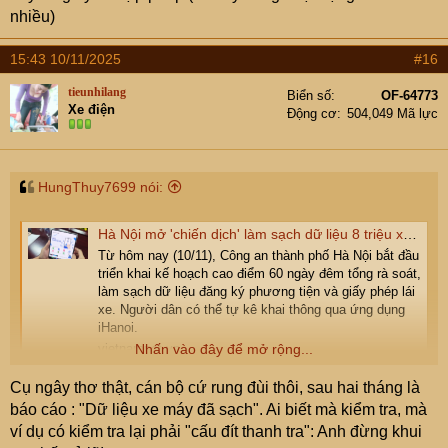
nhiều)
15:43 10/11/2025
#16
tieunhilang
Biển số
OF-64773
Xe điện
Động cơ
504,049 Mã lực
HungThuy7699 nói:
Hà Nội mở 'chiến dịch' làm sạch dữ liệu 8 triệu xe, người dân kê khai qua iHanoi
Từ hôm nay (10/11), Công an thành phố Hà Nội bắt đầu
triển khai kế hoạch cao điểm 60 ngày đêm tổng rà soát,
làm sạch dữ liệu đăng ký phương tiện và giấy phép lái
xe. Người dân có thể tự kê khai thông qua ứng dụng
iHanoi.
Nhấn vào đây để mở rộng...
vietnamnet.vn
Cụ ngây thơ thật, cán bộ cứ rung đùi thôi, sau hai tháng là
Em đọc tin này thấy hơi khó để làm trong 60 ngày, ý
báo cáo : "Dữ liệu xe máy đã sạch". Ai biết mà kiểm tra, mà
tưởng tốt để quản lý nhưng khó cho người dân.
ví dụ có kiểm tra lại phải "cấu đít thanh tra": Anh đừng khui