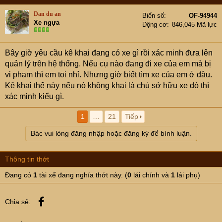
Dan du an
Biển số
OF-94944
Xe ngựa
Động cơ
846,045 Mã lực
Bây giờ yêu cầu kê khai đang có xe gì rồi xác minh đưa lên
quản lý trên hệ thống. Nếu cụ nào đang đi xe của em mà bị
vi phạm thì em toi nhỉ. Nhưng giờ biết tìm xe của em ở đâu.
Kê khai thế này nếu nó không khai là chủ sở hữu xe đó thì
xác minh kiểu gì.
1
…
21
Tiếp
Bác vui lòng đăng nhập hoặc đăng ký để bình luận.
Thông tin thớt
Đang có
1
tài xế đang nghía thớt này. (
0
lái chính và
1
lái phụ)
Facebook
Chia sẻ: