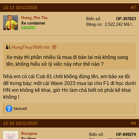
15:13 10/11/2025
#7
Hoàng_Phú Thọ
Biển số
OF-307823
Xe container
Động cơ
2,522,242 Mã lực
HungThuy7699 nói:
Xe máy thì phần nhiều là mua đi bán lại mà không sang
tên, không hiểu xử lý việc này như thế nào ?
Nhà em có cái Cub 81 chót không đúng tên, em bảo xe tôi
để trưng bày; một cái Wave 2023 mua lại cho F1 đi học dưới
HN em không kê khai, giờ Hn làm chả biết nó phải kê khai
không !
R
tausuot
e
a
15:16 10/11/2025
#8
c
t
Boyngoan
Biển số
OF-849274
i
Xe tăng