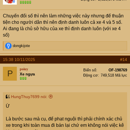
o
n
s
Chuyển đổi số thì nên làm những việc này nhưng để thuận
:
tiện cho người dân thì nên định danh luôn cả xe 4 và 5 số.
Ai đang là chủ sở hữu của xe thì định danh luôn (với xe 4
số)
R
dongkijote
e
a
15:38 10/11/2025
#14
c
t
poiuy
Biển số
OF-198769
P
i
Xe ngựa
Động cơ
749,518 Mã lực
o
n
s
:
HungThuy7699 nói:
Ừ
Là bước sau mà cụ, để phạt nguội thì phải chính xác chủ
xe trong khi toàn mua đi bán lại chứ em không nói việc kê