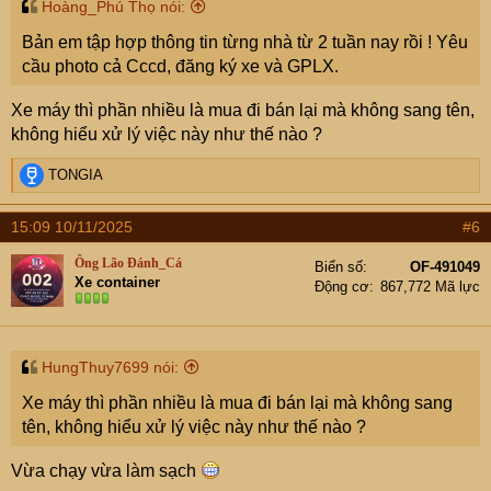
Hoàng_Phú Thọ nói:
Bản em tập hợp thông tin từng nhà từ 2 tuần nay rồi ! Yêu
cầu photo cả Cccd, đăng ký xe và GPLX.
Xe máy thì phần nhiều là mua đi bán lại mà không sang tên,
không hiểu xử lý việc này như thế nào ?
R
TONGIA
e
a
15:09 10/11/2025
#6
c
t
Ông Lão Đánh_Cá
Biển số
OF-491049
i
Xe container
Động cơ
867,772 Mã lực
o
n
s
:
HungThuy7699 nói:
Xe máy thì phần nhiều là mua đi bán lại mà không sang
tên, không hiểu xử lý việc này như thế nào ?
Vừa chạy vừa làm sạch