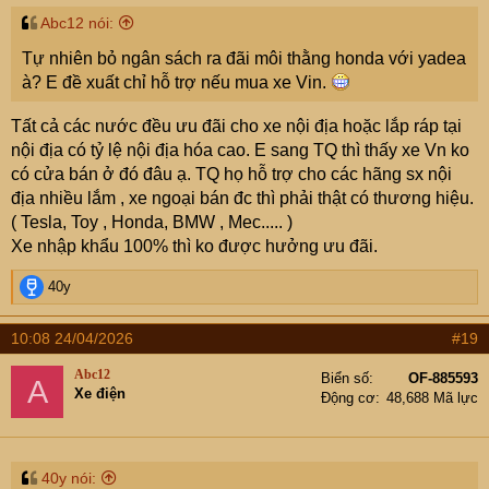
:
Abc12 nói:
Tự nhiên bỏ ngân sách ra đãi môi thằng honda với yadea
à? E đề xuất chỉ hỗ trợ nếu mua xe Vin.
Tất cả các nước đều ưu đãi cho xe nội địa hoặc lắp ráp tại
nội địa có tỷ lệ nội địa hóa cao. E sang TQ thì thấy xe Vn ko
có cửa bán ở đó đâu ạ. TQ họ hỗ trợ cho các hãng sx nội
địa nhiều lắm , xe ngoại bán đc thì phải thật có thương hiệu.
( Tesla, Toy , Honda, BMW , Mec..... )
Xe nhập khẩu 100% thì ko được hưởng ưu đãi.
R
40y
e
a
10:08 24/04/2026
#19
c
t
Abc12
Biển số
OF-885593
A
i
Xe điện
Động cơ
48,688 Mã lực
o
n
s
:
40y nói: