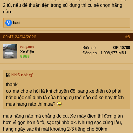
2 tủ, nếu để thuận tiện trong sử dụng thì cụ sẽ chọn hãng
nào...
R
basi
e
a
09:47 24/04/2026
#8
c
t
rongauto
Biển số
OF-40780
i
Xe điện
Động cơ
1,008,977 Mã lực
o
n
s
:
NNS nói:
thank
cơ mà cho e hỏi là khi chuyển đổi sang xe điện có phải
bắt buộc chỉ định là của hãng cụ thể nào đó ko hay thích
mua hang nào thì mua?
mua hãng nào mà chẳng đc cụ. Xe máy điện thì đơn giản
hơn vì gọn hơn ô tô, sạc tại nhà ok. Nhưng sạc cũng lâu,
hàng ngày sạc thì mất khoảng 2-3 tiếng cho 50km