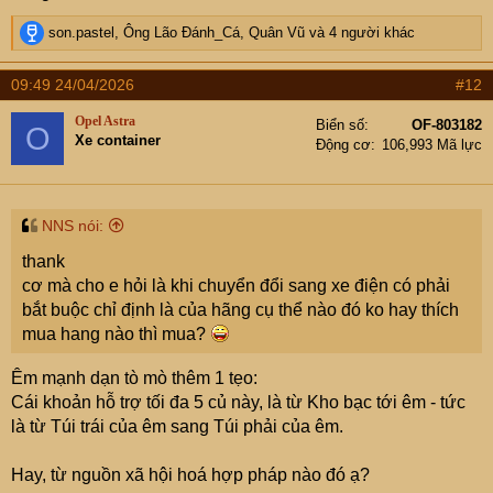
R
son.pastel
,
Ông Lão Đánh_Cá
,
Quân Vũ
và 4 người khác
e
a
09:49 24/04/2026
#12
c
t
Opel Astra
Biển số
OF-803182
O
i
Xe container
Động cơ
106,993 Mã lực
o
n
s
:
NNS nói:
thank
cơ mà cho e hỏi là khi chuyển đổi sang xe điện có phải
bắt buộc chỉ định là của hãng cụ thể nào đó ko hay thích
mua hang nào thì mua?
Êm mạnh dạn tò mò thêm 1 tẹo:
Cái khoản hỗ trợ tối đa 5 củ này, là từ Kho bạc tới êm - tức
là từ Túi trái của êm sang Túi phải của êm.
Hay, từ nguồn xã hội hoá hợp pháp nào đó ạ?