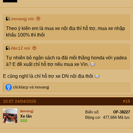
inovavgj nói:
Theo ý kiến em là mua xe nội địa thì hỗ trợ, mua xe nhập
khẩu 100% thì thôi
Abc12 nói:
Tự nhiên bỏ ngân sách ra đãi môi thằng honda với yadea
à? E đề xuất chỉ hỗ trợ nếu mua xe Vin.
E cũng nghĩ là chỉ hỗ trợ xe DN nội địa thôi
R
clicklacp
và
inovavgj
e
a
10:07 24/04/2026
#18
c
t
inovavgj
Biển số
OF-38227
i
Xe lăn
Động cơ
477,684 Mã lực
o
n
s