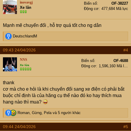
inovavgj
Biển số
OF-38227
i
Xe lăn
Động cơ
477,684 Mã lực
o
n
s
Mạnh mẽ chuyển đổi , hỗ trợ quá tốt cho ng dân
:
R
DeutschlandM
e
a
09:43 24/04/2026
#4
c
t
NNS
Biển số
OF-4688
i
Xe lừa
Động cơ
1,596,160 Mã lực
o
n
s
thank
:
cơ mà cho e hỏi là khi chuyển đổi sang xe điện có phải bắt
buộc chỉ định là của hãng cụ thể nào đó ko hay thích mua
hang nào thì mua?
R
Roman
,
Gừng
,
Pela
và 5 người khác
e
a
09:44 24/04/2026
#5
c