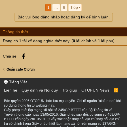
a
1
…
8
Tiếp
c
t
Bác vui lòng đăng nhập hoặc đăng ký để bình luận.
i
o
n
Thông tin thớt
s
:
Đang có
1
tài xế đang nghía thớt này. (
0
lái chính và
1
lái phụ)
Facebook
Chia sẻ:
Quán cafe Otofun
Tiếng Việt
Liên hệ
Quy định và Nội quy
Trợ giúp
OTOFUN News
R
S
S
Bản quyền 2006 OTOFUN, bảo lưu mọi quyền. Ghi rõ nguồn "otofun.net" khi
sử dụng thông tin từ website này.
Giấy phép thiết lập mạng xã hội số 245/GP-BTTTT của Bộ Thông tin và
Truyền thông cấp ngày 13/05/2016; Giấy phép sửa đổi, bổ sung số 459/GP-
BTTTT cấp ngày 28/10/2019; Giấy xác nhận thay đổi địa chỉ thay đổi địa chỉ
trụ sở chính trong Giấy phép thiết lập mạng xã hội trên mạng số 137/GXN-