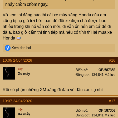
nhảy chồm chồm ngay.
Với em thì đằng nào thì cái xe máy xăng Honda của em
cũng bị hạ giá tơi bời, bán để đổi xe điện chả được bao
nhiêu trong khi nó vẫn còn mới, đi vẫn ổn nên em cứ để đi
đã ạ, bao giờ cấm thì tính tiếp mà nếu có tính thì lại mua xe
Honda
R
Kem-den hoi
e
a
10:05 24/04/2026
#16
c
t
40y
Biển số
OF-587356
i
Xe máy
Động cơ
134,841 Mã lực
o
n
s
Rồi số phận những XM xăng đi đâu về đâu các cụ nhỉ
:
10:07 24/04/2026
#17
40y
Biển số
OF-587356
Xe máy
Động cơ
134,841 Mã lực