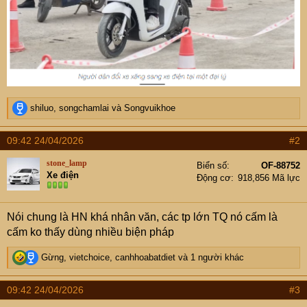
R
shiluo
,
songchamlai
và
Songvuikhoe
e
a
09:42 24/04/2026
#2
c
t
stone_lamp
Biển số
OF-88752
i
Xe điện
Động cơ
918,856 Mã lực
o
n
s
Nói chung là HN khá nhân văn, các tp lớn TQ nó cấm là
:
cấm ko thấy dùng nhiều biện pháp
R
Gừng
,
vietchoice
,
canhhoabatdiet
và 1 người khác
e
a
09:42 24/04/2026
#3
c
t