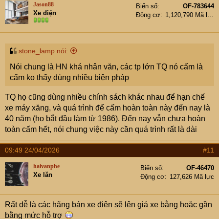
Jason88
Biển số
OF-783644
i
Xe điện
Động cơ
1,120,790 Mã lực
o
n
s
:
stone_lamp nói:
Nói chung là HN khá nhân văn, các tp lớn TQ nó cấm là
cấm ko thấy dùng nhiều biện pháp
TQ họ cũng dùng nhiều chính sách khác nhau để hạn chế
xe máy xăng, và quá trình để cấm hoàn toàn này đến nay là
40 năm (họ bắt đầu làm từ 1986). Đến nay vẫn chưa hoàn
toàn cấm hết, nói chung việc này cần quá trình rất là dài
09:49 24/04/2026
#11
haivanphe
Biển số
OF-46470
Xe lăn
Động cơ
127,626 Mã lực
Rất dễ là các hãng bán xe điện sẽ lên giá xe bằng hoặc gần
bằng mức hỗ trợ