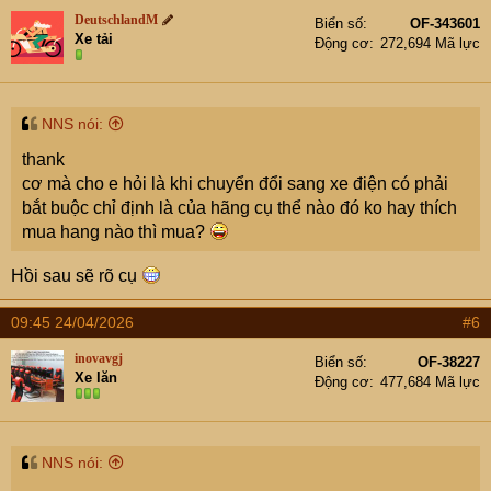
t
DeutschlandM
Biển số
OF-343601
i
Xe tải
Động cơ
272,694 Mã lực
o
n
s
:
NNS nói:
thank
cơ mà cho e hỏi là khi chuyển đổi sang xe điện có phải
bắt buộc chỉ định là của hãng cụ thể nào đó ko hay thích
mua hang nào thì mua?
Hồi sau sẽ rõ cụ
09:45 24/04/2026
#6
inovavgj
Biển số
OF-38227
Xe lăn
Động cơ
477,684 Mã lực
NNS nói: