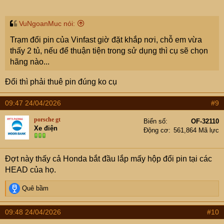
VuNgoanMuc nói:
Trạm đổi pin của Vinfast giờ đặt khắp nơi, chỗ em vừa
thấy 2 tủ, nếu để thuận tiện trong sử dụng thì cụ sẽ chọn
hãng nào...
Đổi thì phải thuê pin đúng ko cụ
09:47 24/04/2026
#9
porsche gt
Biển số
OF-32110
Xe điện
Động cơ
561,864 Mã lực
Đợt này thấy cả Honda bắt đầu lắp mấy hộp đổi pin tại các
HEAD của họ.
R
Quê bầm
e
a
09:48 24/04/2026
#10
c
t