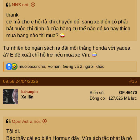
NNS nói:
thank
cơ mà cho e hỏi là khi chuyển đổi sang xe điện có phải
bắt buộc chỉ định là của hãng cụ thể nào đó ko hay thích
mua hang nào thì mua?
Tự nhiên bỏ ngân sách ra đãi môi thằng honda với yadea
à? E đề xuất chỉ hỗ trợ nếu mua xe Vin.
R
muoibaconcho
,
Roman
,
Gừng
và 2 người khác
e
a
09:56 24/04/2026
#15
c
t
haivanphe
Biển số
OF-46470
i
Xe lăn
Động cơ
127,626 Mã lực
o
n
s
:
Opel Astra nói:
Tội dì.
Bác thấy cái eo biển Hormuz đấy: Vừa ách tắc phát là nó