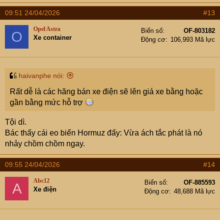
09:51 24/04/2026
#13
Opel Astra
Biển số
OF-803182
O
Xe container
Động cơ
106,993 Mã lực
haivanphe nói:
Rất dễ là các hãng bán xe điện sẽ lên giá xe bằng hoặc
gần bằng mức hỗ trợ
Tội dì.
Bác thấy cái eo biển Hormuz đấy: Vừa ách tắc phát là nó
nhảy chồm chồm ngay.
09:55 24/04/2026
#14
Abc12
Biển số
OF-885593
A
Xe điện
Động cơ
48,688 Mã lực