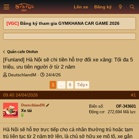
Lên xe
Đăng ký
[VGC]
Đăng ký tham gia GYMKHANA CAR GAME 2026
Quán cafe Otofun
[Funland]
Hà Nội sẽ chi tiền hỗ trợ đổi xe xăng: Tối đa 5
triệu, ưu tiên người ở từ 2 năm
T
N
DeutschlandM
24/4/26
h
g
1
…
8
Tiếp
r
à
e
y
09:40 24/04/2026
#1
a
g
d
ử
DeutschlandM
Biển số
OF-343601
s
i
Xe tải
Động cơ
272,694 Mã lực
t
a
r
Hà Nội sẽ hỗ trợ trực tiếp cho cá nhân thường trú hoặc tạm
t
trú liên tục từ 2 năm trở lên, là chủ sở hữu xe mô tô, xe gắn