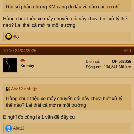
Rồi số phận những XM xăng đi đâu về đâu các cụ nhỉ
Hàng chục triệu xe máy chuyển đổi này chưa biết xử lý thế
nào? Lại thải cả mớ ra môi trường
R
40y
e
a
10:10 24/04/2026
#20
c
t
40y
Biển số
OF-587356
i
Xe máy
Động cơ
134,841 Mã lực
o
n
s
:
Abc12 nói:
Hàng chục triệu xe máy chuyển đổi này chưa biết xử lý
thế nào? Lại thải cả mớ ra môi trường
E nghĩ đó cũng là 1 vấn đề đấy cụ
R
Abc12
e