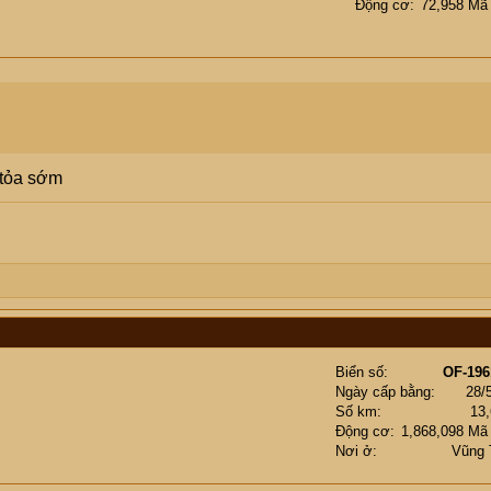
Động cơ
72,958 Mã
 tỏa sớm
Biển số
OF-196
Ngày cấp bằng
28/
Số km
13
Động cơ
1,868,098 Mã
Nơi ở
Vũng 