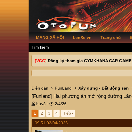
MẠNG XÃ HỘI
LenXe.vn
Trang chủ
B
Tìm kiếm
[VGC]
Đăng ký tham gia GYMKHANA CAR GAME
Diễn đàn
FunLand
Xây dựng - Bất động sản
[Funland]
Hai phương án mở rộng đường Láng
T
N
hưvô
2/4/26
h
g
1
2
3
4
Tiếp
r
à
e
y
09:51 02/04/2026
a
g
d
ử