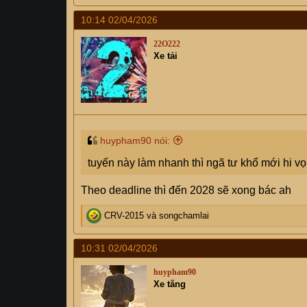
a
10:14 02/04/2026
c
t
22O222
i
Xe tải
o
n
s
:
huypham90 nói:
tuyến này làm nhanh thì ngã tư khổ mới hi v
Theo deadline thì đến 2028 sẽ xong bác ah
R
CRV-2015
và
songchamlai
e
a
10:31 02/04/2026
c
t
huypham90
i
Xe tăng
o
n