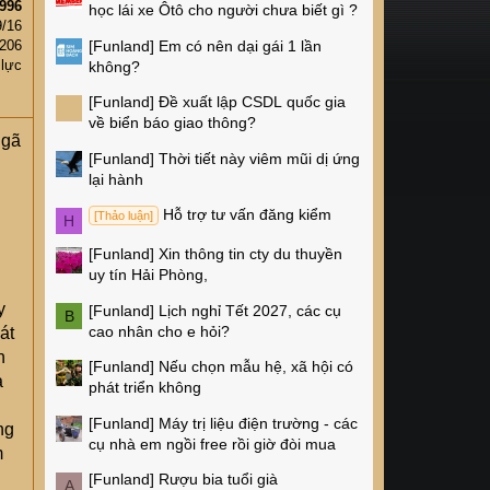
996
học lái xe Ôtô cho người chưa biết gì ?
9/16
[Funland]
Em có nên dại gái 1 lần
,206
 lực
không?
[Funland]
Đề xuất lập CSDL quốc gia
về biển báo giao thông?
Ngã
[Funland]
Thời tiết này viêm mũi dị ứng
lại hành
Hỗ trợ tư vấn đăng kiểm
[Thảo luận]
H
[Funland]
Xin thông tin cty du thuyền
uy tín Hải Phòng,
y
[Funland]
Lịch nghỉ Tết 2027, các cụ
B
cao nhân cho e hỏi?
át
n
[Funland]
Nếu chọn mẫu hệ, xã hội có
à
phát triển không
[Funland]
Máy trị liệu điện trường - các
ng
cụ nhà em ngồi free rồi giờ đòi mua
m
[Funland]
Rượu bia tuổi già
A