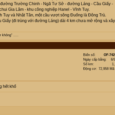
 - đường Trường Chinh - Ngã Tư Sở - đường Láng - Cầu Giấy -
chui Gia Lâm - khu công nghiệp Hanel - Vĩnh Tuy.
nh Tuy và Nhật Tân, một cầu vượt sông Đuống là Đông Trù.
 Giấy (đi trùng với đường Láng) dài 4 km chưa mở rộng và xây
không" .....
Biển số
OF-742
Ngày cấp bằng
6/
Số km
1
Động cơ
72,958 Mã
g hết khổ