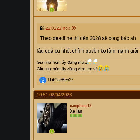
s
:
22O222 nói:
Theo deadline thì đến 2028 sẽ xong bác ah
lâu quá cụ nhể, chính quyền ko làm mạnh giải
Giá như hôm ấy đừng mưa
Giá như hôm ấy đừng đưa em về
R
ThitGacBep27
e
a
10:51 02/04/2026
c
t
namphong12
i
Xe lăn
o
n
s
: