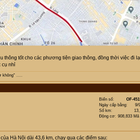
hông tốt cho các phương tiện giao thông, đồng thời việc đi lạ
 cụ nhỉ
không" .....
Biển số
OF-451
Ngày cấp bằng
9/
Số km
13
Động cơ
908,833 Mã
n của Hà Nội dài 43,6 km, chạy qua các điểm sau: