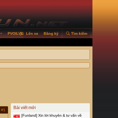
PVOILVGC2026
Lên xe
Đăng ký
Tìm kiếm
Bài viết mới
#1
[Funland]
Xin lời khuyên & tư vấn về