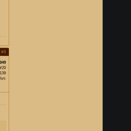
#3
049
9/20
,139
 lực