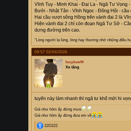
Vĩnh Tuy - Minh Khai - Đại La - Ngã Tư Vọng
Bưởi - Nhật Tân - Vĩnh Ngọc - Đông Hội - cầu 
Hai cầu vượt sông Hồng trên vành đai 2 là Vĩ
Hiện vành đai 2 chỉ còn đoạn Ngã Tư Sở - Cầu
dựng đường trên cao.
"Lòng người lạ lùng, lòng hay thương nhớ những điều hư 
09:57 02/04/2026
huypham90
Xe tăng
tuyến này làm nhanh thì ngã tư khổ mới hi vọn
Giá như hôm ấy đừng mưa
Giá như hôm ấy đừng đưa em về
R
22O222
e