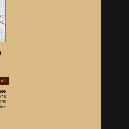
i
#2
996
9/16
,206
 lực