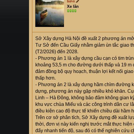
hưvô
s
i
Xe lăn
t
a
r
t
e
Sở Xây dựng Hà Nội đề xuất 2 phương án mở r
r
Tư Sở đến Cầu Giấy nhằm giảm ùn tắc giao thô
(T2/2026) đến 2028.
- Phương án 1 là xây dựng cầu cạn có tim trù
khoảng 53,5 m cho đường dưới thấp và 19 m 
đảm đồng bộ quy hoạch, thuận lợi kết nối giao
thấp hơn.
- Phương án 2 là xây dựng hầm chìm đường kí
dựng, phương án này gặp nhiều khó khăn. Cụ 
Linh – Hà Đông, không bảo đảm không gian kỹ t
khu vực chùa Miếu và các công trình dân cư lân
điều kiện cao độ thực tế khiến chiều dài hầm 
Trên cơ sở phân tích, Sở Xây dựng đề xuất lựa
thời, đơn vị này kiến nghị trước mắt thực hiệ
đẩy nhanh tiến độ, sau đó có thể nghiên cứu c