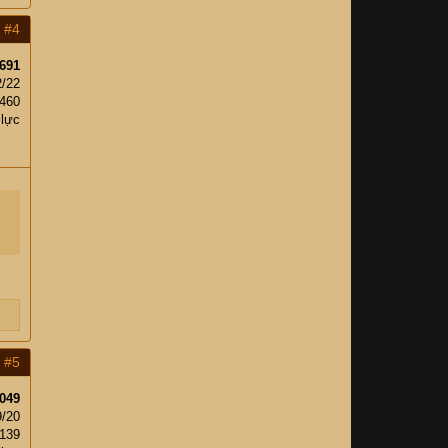
#4
691
2/22
460
 lực
#5
049
9/20
,139