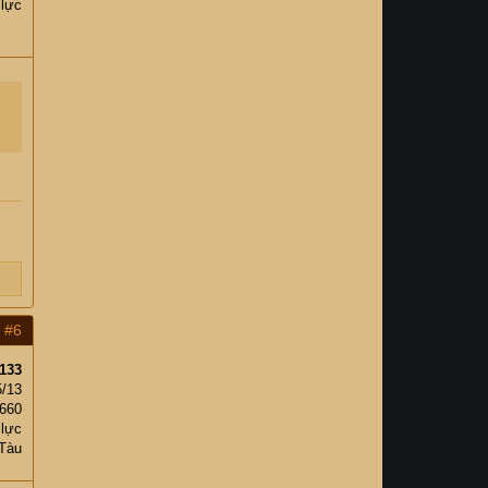
 lực
#6
133
5/13
,660
 lực
Tàu