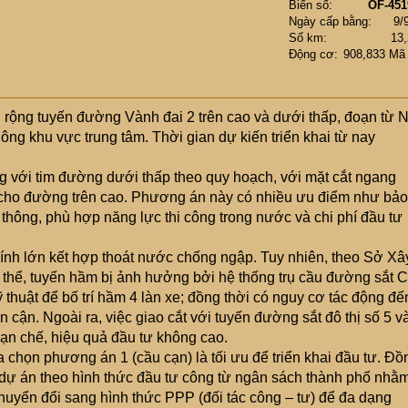
Biển số
OF-451
Ngày cấp bằng
9/
Số km
13
Động cơ
908,833 Mã
ộng tuyến đường Vành đai 2 trên cao và dưới thấp, đoạn từ 
ng khu vực trung tâm. Thời gian dự kiến triển khai từ nay
ng với tim đường dưới thấp theo quy hoạch, với mặt cắt ngang
cho đường trên cao. Phương án này có nhiều ưu điểm như bảo
 thông, phù hợp năng lực thi công trong nước và chi phí đầu tư
nh lớn kết hợp thoát nước chống ngập. Tuy nhiên, theo Sở Xâ
thể, tuyến hầm bị ảnh hưởng bởi hệ thống trụ cầu đường sắt C
huật để bố trí hầm 4 làn xe; đồng thời có nguy cơ tác động đế
 cận. Ngoài ra, việc giao cắt với tuyến đường sắt đô thị số 5 v
hạn chế, hiệu quả đầu tư không cao.
 chọn phương án 1 (cầu cạn) là tối ưu để triển khai đầu tư. Đồ
n dự án theo hình thức đầu tư công từ ngân sách thành phố nhằ
huyển đổi sang hình thức PPP (đối tác công – tư) để đa dạng