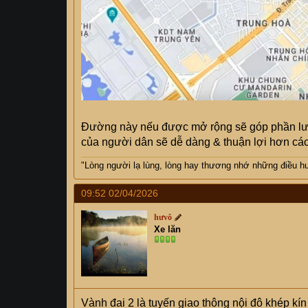
Đường này nếu được mở rộng sẽ góp phần lưu t
của người dân sẽ dễ dàng & thuận lợi hơn các
"Lòng người lạ lùng, lòng hay thương nhớ những điều hư 
09:52 02/04/2026
hưvô
Xe lăn
Vành đai 2 là tuyến giao thông nội đô khép kí