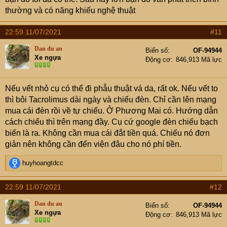
thường và có năng khiếu nghệ thuật
22:59 11/07/2021
#11
Dan du an
Biển số
OF-94944
Xe ngựa
Động cơ
846,913 Mã lực
Nếu vết nhỏ cụ có thể đi phẫu thuật vá da, rất ok. Nếu vết to
thì bôi Tacrolimus dài ngày và chiếu đèn. Chỉ cần lên mạng
mua cái đèn rồi về tự chiếu. Ở Phương Mai có. Hướng dẫn
cách chiếu thì trên mạng đầy. Cụ cứ google đèn chiếu bạch
biến là ra. Không cần mua cái đắt tiền quá. Chiếu nó đơn
giản nên không cần đến viện đâu cho nó phí tiền.
R
huyhoangtdcc
e
a
22:59 11/07/2021
#12
c
t
Dan du an
Biển số
OF-94944
i
Xe ngựa
Động cơ
846,913 Mã lực
o
n