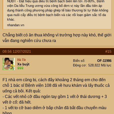
NDĐT - Đạt hiệu quả điều trị bệnh bạch biến lên tới 70-80%, Bệnh
viện Da liễu Trung ương vừa công bố đơn vị này lần đầu tiên áp
dụng thành công phương pháp ghép tế bào thượng bì tự thân không
qua nuôi cấy điều trị bệnh bạch biến và các rối loạn giảm sắc tố da
khác.
nhandan.vn
Chẳng biết có ăn thua không vì trường hợp này khó, thế giới
vẫn đang nghiên cứu chưa ra
08:56 12/07/2021
#15
Hà Tít
Biển số
OF-11986
Xe buýt
Động cơ
528,822 Mã lực
F1 nhà em cũng bị, cách đây khoảng 2 tháng em cho đến
chỗ 1 bác sĩ Bệnh viện 108 đã về hưu khám và lấy thuốc cả
uống cả bôi. Kết quả:
- Các vết nhỏ cỡ đầu ngón tay gồm 1 vết ở thái dương + 3
vết ở cổ: đã hết.
- 1 vết to cỡ bao diêm ở bắp chân đã bắt đầu chuyển màu
hồng.