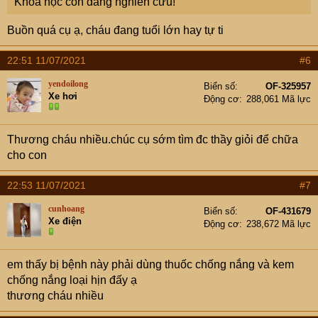
Khoa học còn đang nghiên cứu!
Buồn quá cụ ạ, cháu đang tuổi lớn hay tự ti
22:51 11/07/2021
#6
yendoilong
Biển số
OF-325957
Xe hơi
Động cơ
288,061 Mã lực
Thương cháu nhiều.chúc cụ sớm tìm đc thầy giỏi để chữa
cho con
22:53 11/07/2021
#7
cunhoang
Biển số
OF-431679
Xe điện
Động cơ
238,672 Mã lực
em thấy bị bệnh này phải dùng thuốc chống nắng và kem
chống nắng loại hịn đấy ạ
thương cháu nhiều