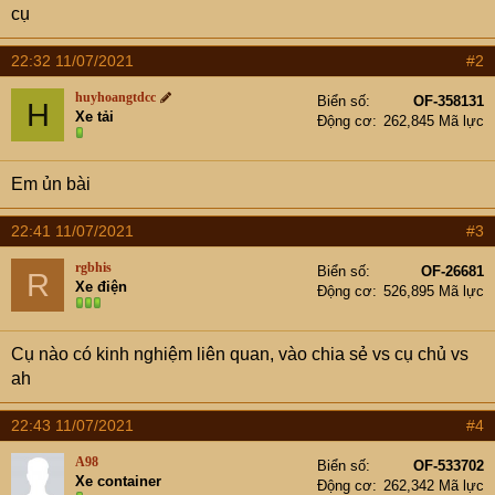
cụ
22:32 11/07/2021
#2
huyhoangtdcc
Biển số
OF-358131
H
Xe tải
Động cơ
262,845 Mã lực
Em ủn bài
22:41 11/07/2021
#3
rgbhis
Biển số
OF-26681
R
Xe điện
Động cơ
526,895 Mã lực
Cụ nào có kinh nghiệm liên quan, vào chia sẻ vs cụ chủ vs
ah
22:43 11/07/2021
#4
A98
Biển số
OF-533702
Xe container
Động cơ
262,342 Mã lực