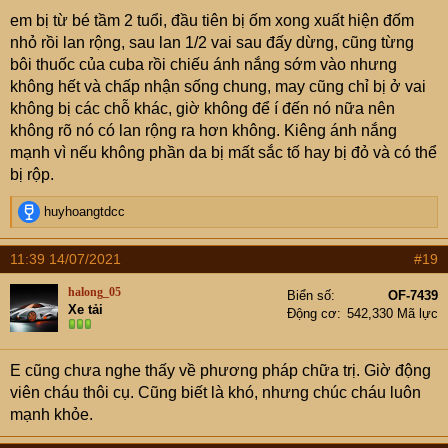
s
em bị từ bé tầm 2 tuổi, đầu tiên bị ốm xong xuất hiện đốm
:
nhỏ rồi lan rộng, sau lan 1/2 vai sau đấy dừng, cũng từng
bôi thuốc của cuba rồi chiếu ánh nắng sớm vào nhưng
không hết và chấp nhận sống chung, may cũng chỉ bị ở vai
không bị các chỗ khác, giờ không để í đến nó nữa nên
không rõ nó có lan rộng ra hơn không. Kiêng ánh nắng
mạnh vì nếu không phần da bị mất sắc tố hay bị đỏ và có thể
bị rộp.
R
huyhoangtdcc
e
a
11:39 14/07/2021
#19
c
t
halong_05
Biển số
OF-7439
i
Xe tải
Động cơ
542,330 Mã lực
o
n
s
E cũng chưa nghe thấy về phương pháp chữa trị. Giờ động
:
viên cháu thôi cụ. Cũng biết là khó, nhưng chúc cháu luôn
mạnh khỏe.