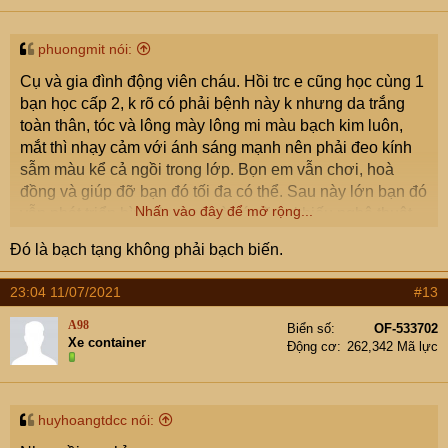
s
:
phuongmit nói:
Cụ và gia đình động viên cháu. Hồi trc e cũng học cùng 1
bạn học cấp 2, k rõ có phải bệnh này k nhưng da trắng
toàn thân, tóc và lông mày lông mi màu bạch kim luôn,
mắt thì nhạy cảm với ánh sáng mạnh nên phải đeo kính
sẫm màu kể cả ngồi trong lớp. Bọn em vẫn chơi, hoà
đồng và giúp đỡ bạn đó tối đa có thể. Sau này lớn bạn đó
Nhấn vào đây để mở rộng...
vẫn phát triển bình thường và có năng khiếu nghệ thuật
Đó là bạch tạng không phải bạch biến.
23:04 11/07/2021
#13
A98
Biển số
OF-533702
Xe container
Động cơ
262,342 Mã lực
huyhoangtdcc nói: