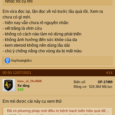
Nhọc rồi cụ nhỉ
Em vừa đọc lại, lần đọc về nó trước lâu quá rồi. Xem ra
chưa có gì mới.
- hiện nay vẫn chưa rõ nguyên nhân
- vết trắng là vĩnh cửu
- không có cách nào làm nó dừng phát triển
- không ảnh hưởng đến sức khỏe của da
- kem steroid không nên dùng lâu dài
- chú ý chống nắng cho vùng da bị mất màu
R
huyhoangtdcc
e
a
00:50 12/07/2021
#14
c
t
bmw_z4_29w8668
Biển số
OF-17489
i
Xe tăng
Động cơ
524,364 Mã lực
o
n
s
Em mò được cái này cụ xem thử
:
Đã có phương pháp mới điều trị bệnh bạch biến hiệu quả đến 80%