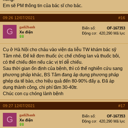
Em sẽ PM thông tin của bác sĩ cho bác.
09:26 12/07/2021
#16
gadi2banh
Biển số
OF-167353
G
Xe điện
Động cơ
420,290 Mã lực
Cụ ở Hà Nội cho cháu vào viện da liễu TW khám bác sỹ
Tâm nhé. Để kê đơn thuốc ức chế chống lan và thuốc bôi,
có thể chiếu đèn nếu các vị trí dễ chiếu.
Sau thời gian ổn định của bệnh, thì có thể nghiên cứu sang
phương pháp khác, BS Tâm đang áp dụng phương pháp
ghép da tế bào, cho hiệu quả đến 80-90% đấy ạ. Đã áp
dụng thành công, chi phí tầm 30-40tr.
Chúc con cụ chóng lành bệnh
09:27 12/07/2021
#17
gadi2banh
Biển số
OF-167353
G
Xe điện
Động cơ
420,290 Mã lực