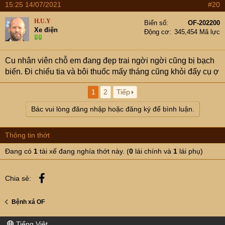
15:25 14/07/2021
#20
H.U.Y
Biển số
OF-202200
Xe điện
Động cơ
345,454 Mã lực
Cu nhân viên chỗ em đang đẹp trai ngời ngời cũng bị bạch
biến. Đi chiếu tia và bôi thuốc mấy tháng cũng khỏi đấy cụ ợ
1
2
Tiếp
Bác vui lòng đăng nhập hoặc đăng ký để bình luận.
Thông tin thớt
Đang có
1
tài xế đang nghía thớt này. (
0
lái chính và
1
lái phụ)
Facebook
Chia sẻ:
Bệnh xá OF
Tiếng Việt