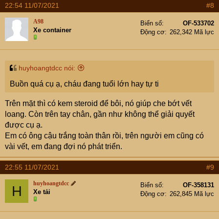
22:54 11/07/2021
#8
A98
Biển số
OF-533702
Xe container
Động cơ
262,342 Mã lực
huyhoangtdcc nói:
Buồn quá cụ ạ, cháu đang tuổi lớn hay tự ti
Trên mặt thì có kem steroid để bôi, nó giúp che bớt vết
loang. Còn trên tay chân, gần như không thể giải quyết
được cụ ạ.
Em có ông cậu trắng toàn thân rồi, trên người em cũng có
vài vết, em đang đợi nó phát triển.
22:55 11/07/2021
#9
huyhoangtdcc
Biển số
OF-358131
H
Xe tải
Động cơ
262,845 Mã lực