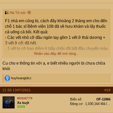
Hà Tít nói:
F1 nhà em cũng bị, cách đây khoảng 2 tháng em cho đến
chỗ 1 bác sĩ Bệnh viện 108 đã về hưu khám và lấy thuốc
cả uống cả bôi. Kết quả:
- Các vết nhỏ cỡ đầu ngón tay gồm 1 vết ở thái dương +
3 vết ở cổ: đã hết.
- 1 vết to cỡ bao diêm ở bắp chân đã bắt đầu chuyển màu
Nhấn vào đây để mở rộng...
hồng.
Em sẽ PM thông tin của bác sĩ cho bác.
Cụ cho e thông tin với ạ, e biết nhiều người bị chưa chữa
khỏi
R
huyhoangtdcc
e
a
21:58 13/07/2021
#18
c
t
0916187779
Biển số
OF-11866
i
Xe buýt
Động cơ
1,030,164 Mã lực
o
n