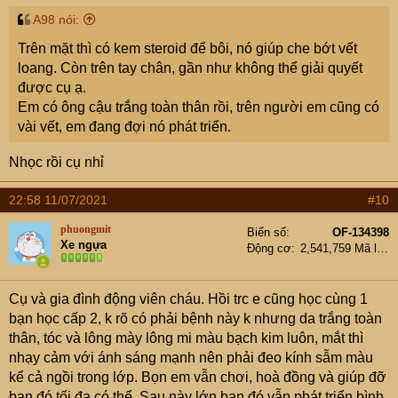
A98 nói:
Trên mặt thì có kem steroid để bôi, nó giúp che bớt vết
loang. Còn trên tay chân, gần như không thể giải quyết
được cụ ạ.
Em có ông cậu trắng toàn thân rồi, trên người em cũng có
vài vết, em đang đợi nó phát triển.
Nhọc rồi cụ nhỉ
22:58 11/07/2021
#10
phuongmit
Biển số
OF-134398
Xe ngựa
Động cơ
2,541,759 Mã lực
Cụ và gia đình động viên cháu. Hồi trc e cũng học cùng 1
bạn học cấp 2, k rõ có phải bệnh này k nhưng da trắng toàn
thân, tóc và lông mày lông mi màu bạch kim luôn, mắt thì
nhạy cảm với ánh sáng mạnh nên phải đeo kính sẫm màu
kể cả ngồi trong lớp. Bọn em vẫn chơi, hoà đồng và giúp đỡ
bạn đó tối đa có thể. Sau này lớn bạn đó vẫn phát triển bình