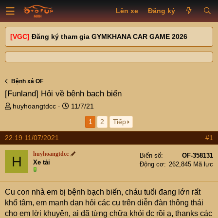
Lên xe
Đăng ký
[VGC]
Đăng ký tham gia GYMKHANA CAR GAME 2026
Bệnh xá OF
[Funland]
Hỏi về bệnh bạch biến
T
N
huyhoangtdcc
11/7/21
h
g
1
2
Tiếp
r
à
e
y
22:19 11/07/2021
#1
a
g
d
ử
huyhoangtdcc
Biển số
OF-358131
H
s
i
Xe tải
Động cơ
262,845 Mã lực
t
a
r
Cu con nhà em bị bệnh bạch biến, cháu tuổi đang lớn rất
t
khổ tâm, em mạnh dạn hỏi các cụ trên diễn đàn thông thái
e
cho em lời khuyên, ai đã từng chữa khỏi đc rồi ạ, thanks các
r