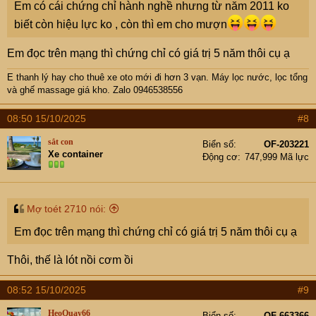
môi giới có cụ nào nhận em làm đệ không? Em cảm ơn
Em có cái chứng chỉ hành nghề nhưng từ năm 2011 ko
biết còn hiệu lực ko , còn thì em cho mượn
Em đọc trên mạng thì chứng chỉ có giá trị 5 năm thôi cụ ạ
E thanh lý hay cho thuê xe oto mới đi hơn 3 vạn
. Máy lọc nước, lọc tổng
và ghế massage giá kho. Zalo 0946538556
08:50 15/10/2025
#8
sắt con
Biển số
OF-203221
Xe container
Động cơ
747,999 Mã lực
Mợ toét 2710 nói:
Em đọc trên mạng thì chứng chỉ có giá trị 5 năm thôi cụ ạ
Thôi, thế là lót nồi cơm ồi
08:52 15/10/2025
#9
HeoQuay66
Biển số
OF-663366