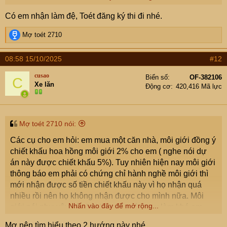
không? Có hướng nào xử lý được môi giới này không?
Có em nhận làm đệ, Toét đăng ký thi đi nhé.
Lúc ký hợp đồng họ yêu cầu em ký một cái hợp đồng môi
giới, em nghĩ là để hợp thức hóa khoản tiền này nên em
R
Mợ toét 2710
cũng đã đồng ý ký.
e
a
Cụ nào có chứng chỉ này có thể nhận tiền giúp em
08:58 15/10/2025
#12
c
không? và chi phí như thế nào inbox e ạ? Trường hợp
t
em tự đi học để lấy chứng chỉ hành nghề thì có khó lắm
cusao
Biển số
OF-382106
C
i
Xe lăn
không và học ở đâu thì uy tín? Em tham khảo trên mạng
Động cơ
420,416 Mã lực
o
thì thấy nói năm chỉ tổ chức 1 đến 2 lần thi chứng chỉ thôi
n
s
và HN ít tổ chức. Có khi đây cũng là cơ duyên đưa e tới
:
nghề môi giới bđs cũng nên
. Nếu em có chứng chỉ
Mợ toét 2710 nói:
môi giới có cụ nào nhận em làm đệ không? Em cảm ơn
Các cụ cho em hỏi: em mua một căn nhà, môi giới đồng ý
chiết khấu hoa hồng môi giới 2% cho em ( nghe nói dự
án này được chiết khấu 5%). Tuy nhiên hiện nay môi giới
thông báo em phải có chứng chỉ hành nghề môi giới thì
mới nhận được số tiền chiết khấu này vì họ nhận quá
nhiều rồi nên họ không nhận được cho mình nữa. Môi
Nhấn vào đây để mở rộng...
giới nói như vậy có phải là muốn cò quay làm khó em
không? Có hướng nào xử lý được môi giới này không?
Mợ nên tìm hiểu theo 2 hướng này nhé