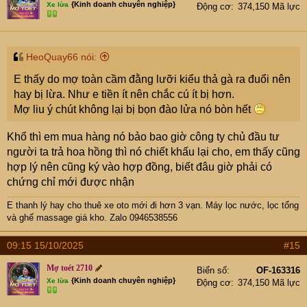
{Kinh doanh chuyên nghiệp}
Xe lừa
Động cơ
374,150 Mã lực
HeoQuay66 nói:
E thấy do mợ toàn cầm đằng lưỡi kiểu thả gà ra đuổi nên
hay bị lừa. Như e tiền ít nên chắc cú ít bị hơn.
Mợ liu ý chút không lại bị bọn đào lửa nó bòn hết
Khổ thì em mua hàng nó bảo bao giờ công ty chủ đầu tư
người ta trả hoa hồng thì nó chiết khấu lại cho, em thấy cũng
hợp lý nên cũng ký vào hợp đồng, biết đâu giờ phải có
chứng chỉ mới được nhận
E thanh lý hay cho thuê xe oto mới đi hơn 3 vạn
. Máy lọc nước, lọc tổng
và ghế massage giá kho. Zalo 0946538556
09:15 15/10/2025
#15
Mợ toét 2710
Biển số
OF-163316
{Kinh doanh chuyên nghiệp}
Xe lừa
Động cơ
374,150 Mã lực