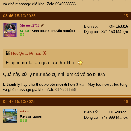
và ghế massage giá kho. Zalo 0946538556
08:46 15/10/2025
#5
Mợ toét 2710
Biển số
OF-163316
{Kinh doanh chuyên nghiệp}
Xe lừa
Động cơ
374,150 Mã lực
HeoQuay66 nói:
E nghi mợ lại ăn quả lừa thứ N rồi
Quả này xử lý như nào cụ nhỉ, em có vẻ dễ bị lừa
E thanh lý hay cho thuê xe oto mới đi hơn 3 vạn
. Máy lọc nước, lọc tổng
và ghế massage giá kho. Zalo 0946538556
08:47 15/10/2025
#6
sắt con
Biển số
OF-203221
Xe container
Động cơ
747,999 Mã lực