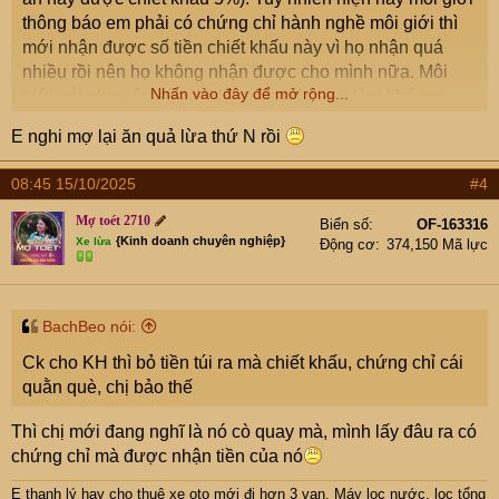
thông báo em phải có chứng chỉ hành nghề môi giới thì
mới nhận được số tiền chiết khấu này vì họ nhận quá
nhiều rồi nên họ không nhận được cho mình nữa. Môi
Nhấn vào đây để mở rộng...
giới nói như vậy có phải là muốn cò quay làm khó em
không? Có hướng nào xử lý được môi giới này không?
E nghi mợ lại ăn quả lừa thứ N rồi
Lúc ký hợp đồng họ yêu cầu em ký một cái hợp đồng môi
giới, em nghĩ là để hợp thức hóa khoản tiền này nên em
08:45 15/10/2025
#4
cũng đã đồng ý ký.
Cụ nào có chứng chỉ này có thể nhận tiền giúp em
Mợ toét 2710
Biển số
OF-163316
không? và chi phí như thế nào inbox e ạ? Trường hợp
{Kinh doanh chuyên nghiệp}
Xe lừa
Động cơ
374,150 Mã lực
em tự đi học để lấy chứng chỉ hành nghề thì có khó lắm
không và học ở đâu thì uy tín? Em tham khảo trên mạng
thì thấy nói năm chỉ tổ chức 1 đến 2 lần thi chứng chỉ thôi
BachBeo nói:
và HN ít tổ chức. Có khi đây cũng là cơ duyên đưa e tới
Ck cho KH thì bỏ tiền túi ra mà chiết khấu, chứng chỉ cái
nghề môi giới bđs cũng nên
. Nếu em có chứng chỉ
quằn què, chị bảo thế
môi giới có cụ nào nhận em làm đệ không? Em cảm ơn
Thì chị mới đang nghĩ là nó cò quay mà, mình lấy đâu ra có
chứng chỉ mà được nhận tiền của nó
E thanh lý hay cho thuê xe oto mới đi hơn 3 vạn
. Máy lọc nước, lọc tổng