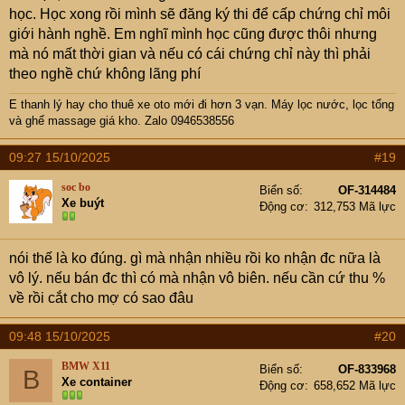
học. Học xong rồi mình sẽ đăng ký thi để cấp chứng chỉ môi
giới hành nghề. Em nghĩ mình học cũng được thôi nhưng
mà nó mất thời gian và nếu có cái chứng chỉ này thì phải
theo nghề chứ không lãng phí
E thanh lý hay cho thuê xe oto mới đi hơn 3 vạn
. Máy lọc nước, lọc tổng
và ghế massage giá kho. Zalo 0946538556
09:27 15/10/2025
#19
soc bo
Biển số
OF-314484
Xe buýt
Động cơ
312,753 Mã lực
nói thế là ko đúng. gì mà nhận nhiều rồi ko nhận đc nữa là
vô lý. nếu bán đc thì có mà nhận vô biên. nếu cần cứ thu %
về rồi cắt cho mợ có sao đâu
09:48 15/10/2025
#20
BMW X11
Biển số
OF-833968
B
Xe container
Động cơ
658,652 Mã lực