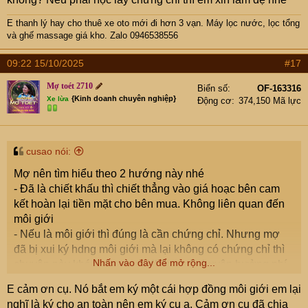
E thanh lý hay cho thuê xe oto mới đi hơn 3 vạn
. Máy lọc nước, lọc tổng
và ghế massage giá kho. Zalo 0946538556
09:22 15/10/2025
#17
Mợ toét 2710
Biển số
OF-163316
{Kinh doanh chuyên nghiệp}
Xe lừa
Động cơ
374,150 Mã lực
cusao nói:
Mợ nên tìm hiểu theo 2 hướng này nhé
- Đã là chiết khấu thì chiết thẳng vào giá hoạc bên cam
kết hoàn lại tiền mặt cho bên mua. Không liên quan đến
môi giới
- Nếu là môi giới thì đúng là cần chứng chỉ. Nhưng mợ
đã bị xui ký hdng môi giới mà lại không có chứng chỉ thì
Nhấn vào đây để mở rộng...
chuyện này khá lòng vòng. Không có chuyện hưởng phí
môi giới cho chính bên mua vì điều này là gian lận
E cảm ơn cụ. Nó bắt em ký một cái hợp đồng môi giới em lại
thương mại. Vì thế người ta mới gọi khoản này là triết
nghĩ là ký cho an toàn nên em ký cụ ạ. Cảm ơn cụ đã chia