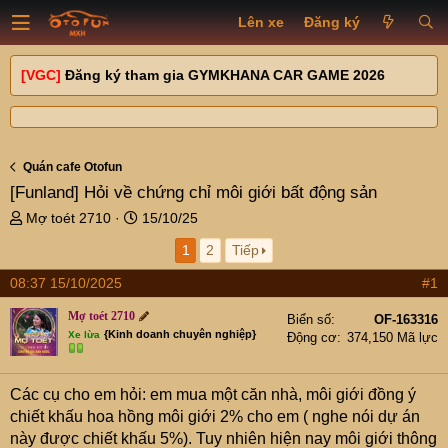
Lên xe
Đăng ký
[VGC]
Đăng ký tham gia GYMKHANA CAR GAME 2026
Quán cafe Otofun
[Funland]
Hỏi về chứng chỉ môi giới bất động sản
T
N
Mợ toét 2710
15/10/25
h
g
1
2
Tiếp
r
à
e
y
08:37 15/10/2025
#1
a
g
d
ử
Mợ toét 2710
Biển số
OF-163316
s
i
{Kinh doanh chuyên nghiệp}
Xe lừa
Động cơ
374,150 Mã lực
t
a
r
Các cụ cho em hỏi: em mua một căn nhà, môi giới đồng ý
t
chiết khấu hoa hồng môi giới 2% cho em ( nghe nói dự án
e
này được chiết khấu 5%). Tuy nhiên hiện nay môi giới thông
r