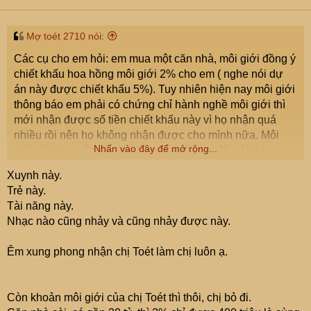
Mợ toét 2710 nói:
Các cụ cho em hỏi: em mua một căn nhà, môi giới đồng ý
chiết khấu hoa hồng môi giới 2% cho em ( nghe nói dự
án này được chiết khấu 5%). Tuy nhiên hiện nay môi giới
thông báo em phải có chứng chỉ hành nghề môi giới thì
mới nhận được số tiền chiết khấu này vì họ nhận quá
nhiều rồi nên họ không nhận được cho mình nữa. Môi
Nhấn vào đây để mở rộng...
giới nói như vậy có phải là muốn cò quay làm khó em
không? Có hướng nào xử lý được môi giới này không?
Xuynh này.
Lúc ký hợp đồng họ yêu cầu em ký một cái hợp đồng môi
Trẻ này.
giới, em nghĩ là để hợp thức hóa khoản tiền này nên em
Tài năng này.
cũng đã đồng ý ký.
Nhạc nào cũng nhảy và cũng nhảy được này.
Cụ nào có chứng chỉ này có thể nhận tiền giúp em
không? và chi phí như thế nào inbox e ạ? Trường hợp
Êm xung phong nhận chị Toét làm chị luôn ạ.
em tự đi học để lấy chứng chỉ hành nghề thì có khó lắm
không và học ở đâu thì uy tín? Em tham khảo trên mạng
thì thấy nói năm chỉ tổ chức 1 đến 2 lần thi chứng chỉ thôi
Còn khoản môi giới của chị Toét thì thôi, chị bỏ đi.
và HN ít tổ chức. Có khi đây cũng là cơ duyên đưa e tới