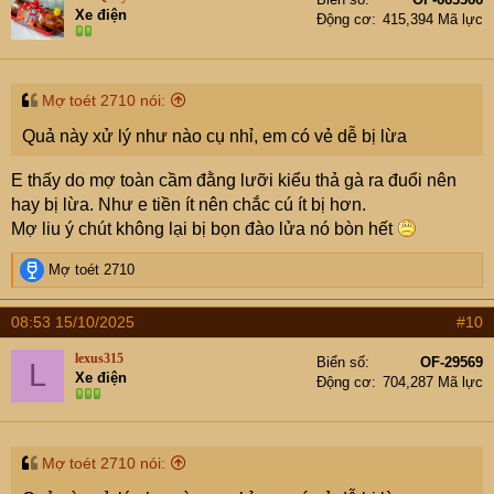
Xe điện
Động cơ
415,394 Mã lực
Mợ toét 2710 nói:
Quả này xử lý như nào cụ nhỉ, em có vẻ dễ bị lừa
E thấy do mợ toàn cầm đằng lưỡi kiểu thả gà ra đuổi nên
hay bị lừa. Như e tiền ít nên chắc cú ít bị hơn.
Mợ liu ý chút không lại bị bọn đào lửa nó bòn hết
R
Mợ toét 2710
e
a
08:53 15/10/2025
#10
c
t
lexus315
Biển số
OF-29569
L
i
Xe điện
Động cơ
704,287 Mã lực
o
n
s
:
Mợ toét 2710 nói: