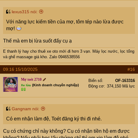
lexus315 nói:
Với năng lực kiếm tiền của mợ, tôm tép nào lừa được
mợ!
Thế mà em bị lừa suốt đấy cụ ạ
E thanh lý hay cho thuê xe oto mới đi hơn 3 vạn
. Máy lọc nước, lọc tổng
và ghế massage giá kho. Zalo 0946538556
09:16 15/10/2025
#16
Mợ toét 2710
Biển số
OF-163316
{Kinh doanh chuyên nghiệp}
Xe lừa
Động cơ
374,150 Mã lực
Gangnam nói:
Có em nhận làm đệ, Toét đăng ký thi đi nhé.
Cụ có chứng chỉ này không? Cụ có nhận tiền hộ em được
không? Nếu phải học lấy chứng chỉ thì em xin làm đệ nhé