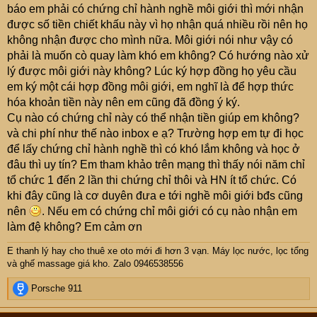
báo em phải có chứng chỉ hành nghề môi giới thì mới nhận
được số tiền chiết khấu này vì họ nhận quá nhiều rồi nên họ
không nhận được cho mình nữa. Môi giới nói như vậy có
phải là muốn cò quay làm khó em không? Có hướng nào xử
lý được môi giới này không? Lúc ký hợp đồng họ yêu cầu
em ký một cái hợp đồng môi giới, em nghĩ là để hợp thức
hóa khoản tiền này nên em cũng đã đồng ý ký.
Cụ nào có chứng chỉ này có thể nhận tiền giúp em không?
và chi phí như thế nào inbox e ạ? Trường hợp em tự đi học
để lấy chứng chỉ hành nghề thì có khó lắm không và học ở
đâu thì uy tín? Em tham khảo trên mạng thì thấy nói năm chỉ
tổ chức 1 đến 2 lần thi chứng chỉ thôi và HN ít tổ chức. Có
khi đây cũng là cơ duyên đưa e tới nghề môi giới bđs cũng
nên
. Nếu em có chứng chỉ môi giới có cụ nào nhận em
làm đệ không? Em cảm ơn
E thanh lý hay cho thuê xe oto mới đi hơn 3 vạn
. Máy lọc nước, lọc tổng
và ghế massage giá kho. Zalo 0946538556
R
Porsche 911
e
a