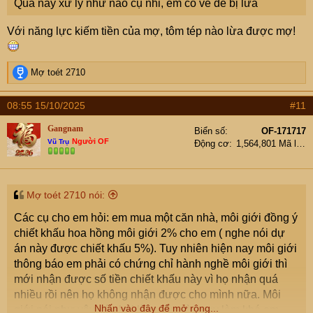
Quả này xử lý như nào cụ nhỉ, em có vẻ dễ bị lừa
Với năng lực kiếm tiền của mợ, tôm tép nào lừa được mợ!
R
Mợ toét 2710
e
a
08:55 15/10/2025
#11
c
t
Gangnam
Biển số
OF-171717
i
Người OF
Vũ Trụ
Động cơ
1,564,801 Mã lực
o
n
s
:
Mợ toét 2710 nói:
Các cụ cho em hỏi: em mua một căn nhà, môi giới đồng ý
chiết khấu hoa hồng môi giới 2% cho em ( nghe nói dự
án này được chiết khấu 5%). Tuy nhiên hiện nay môi giới
thông báo em phải có chứng chỉ hành nghề môi giới thì
mới nhận được số tiền chiết khấu này vì họ nhận quá
nhiều rồi nên họ không nhận được cho mình nữa. Môi
Nhấn vào đây để mở rộng...
giới nói như vậy có phải là muốn cò quay làm khó em