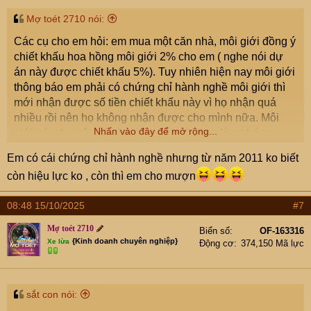
Mợ toét 2710 nói:
Các cụ cho em hỏi: em mua một căn nhà, môi giới đồng ý
chiết khấu hoa hồng môi giới 2% cho em ( nghe nói dự
án này được chiết khấu 5%). Tuy nhiên hiện nay môi giới
thông báo em phải có chứng chỉ hành nghề môi giới thì
mới nhận được số tiền chiết khấu này vì họ nhận quá
nhiều rồi nên họ không nhận được cho mình nữa. Môi
Nhấn vào đây để mở rộng...
giới nói như vậy có phải là muốn cò quay làm khó em
không? Có hướng nào xử lý được môi giới này không?
Em có cái chứng chỉ hành nghề nhưng từ năm 2011 ko biết
Lúc ký hợp đồng họ yêu cầu em ký một cái hợp đồng môi
còn hiệu lực ko , còn thì em cho mượn
giới, em nghĩ là để hợp thức hóa khoản tiền này nên em
cũng đã đồng ý ký.
08:48 15/10/2025
#7
Cụ nào có chứng chỉ này có thể nhận tiền giúp em
không? và chi phí như thế nào inbox e ạ? Trường hợp
Mợ toét 2710
Biển số
OF-163316
em tự đi học để lấy chứng chỉ hành nghề thì có khó lắm
{Kinh doanh chuyên nghiệp}
Xe lừa
Động cơ
374,150 Mã lực
không và học ở đâu thì uy tín? Em tham khảo trên mạng
thì thấy nói năm chỉ tổ chức 1 đến 2 lần thi chứng chỉ thôi
và HN ít tổ chức. Có khi đây cũng là cơ duyên đưa e tới
sắt con nói:
nghề môi giới bđs cũng nên
. Nếu em có chứng chỉ