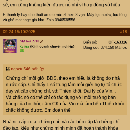
khấu.
sẻ, em cũng không kiện được nó nhỉ vì hợp đồng vô hiệu
- Trường hợp mợ có thực hiện hành vi môi giới nhưng
chưa có chứng chỉ thì nên gửi case này vào cty môi giới
E thanh lý hay cho thuê xe oto mới đi hơn 3 vạn
. Máy lọc nước, lọc tổng
với thỏa thuận tỷ lệ chiết khấu từ phí môi giới để thu
và ghế massage giá kho. Zalo 0946538556
được phần mình được hưởng.
09:24 15/10/2025
#18
Chốt lại
- Mợ nên đòi CK từ cam kết của bên môi giới với mợ
Mợ toét 2710
Biển số
OF-163316
- Hợp đồng môi giới đã ký với ai đó là vô hiệu vì mợ
{Kinh doanh chuyên nghiệp}
Xe lừa
Động cơ
374,150 Mã lực
không có chứng chỉ môi giới và không có ý nghĩa môi
giới cho chính giao dịch của mình.
- Hoạc có cách khác là ký hợp đồng cộng tác viên với
ngoctu546 nói:
bên môi giới chính thức để hưởng tỷ lệ nào đó theo thỏa
thuận. Nhưng vẫn là vô hiệu nếu cộng tác viên cho chính
Chứng chỉ môi giới BĐS, theo em hiểu là không do nhà
giao dịch của mình.
nước cấp. Chỉ thấy 1 số trung tâm môi giới họ tự tổ chức
Em cứ bốc phét thế để mợ tham khảo. Nếu thấy sai thì
dạy và cấp chứng chỉ, vd: Thiên khôi, Đại lý của Vin,..
tìm cách khác ạ
Và chắc nó có thể chỉ có tác dụng với môi trường bán
hàng của họ thôi, cầm CK của Vin mà làm bên Thiên khôi
chắc không được. Em đoán thế
Nhà nc cấp cụ ạ, chứng chỉ mà các bên cấp là chứng chỉ
đào tạo, kiểu như chứng minh mình đã hoàn thành khóa