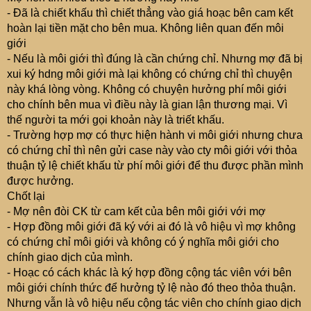
Lúc ký hợp đồng họ yêu cầu em ký một cái hợp đồng môi
- Đã là chiết khấu thì chiết thẳng vào giá hoạc bên cam kết
giới, em nghĩ là để hợp thức hóa khoản tiền này nên em
hoàn lại tiền mặt cho bên mua. Không liên quan đến môi
cũng đã đồng ý ký.
giới
Cụ nào có chứng chỉ này có thể nhận tiền giúp em
- Nếu là môi giới thì đúng là cần chứng chỉ. Nhưng mợ đã bị
không? và chi phí như thế nào inbox e ạ? Trường hợp
xui ký hdng môi giới mà lại không có chứng chỉ thì chuyện
em tự đi học để lấy chứng chỉ hành nghề thì có khó lắm
này khá lòng vòng. Không có chuyện hưởng phí môi giới
không và học ở đâu thì uy tín? Em tham khảo trên mạng
cho chính bên mua vì điều này là gian lận thương mại. Vì
thì thấy nói năm chỉ tổ chức 1 đến 2 lần thi chứng chỉ thôi
thế người ta mới gọi khoản này là triết khấu.
và HN ít tổ chức. Có khi đây cũng là cơ duyên đưa e tới
- Trường hợp mợ có thực hiện hành vi môi giới nhưng chưa
nghề môi giới bđs cũng nên
. Nếu em có chứng chỉ
có chứng chỉ thì nên gửi case này vào cty môi giới với thỏa
môi giới có cụ nào nhận em làm đệ không? Em cảm ơn
thuận tỷ lệ chiết khấu từ phí môi giới để thu được phần mình
được hưởng.
Chốt lại
- Mợ nên đòi CK từ cam kết của bên môi giới với mợ
- Hợp đồng môi giới đã ký với ai đó là vô hiệu vì mợ không
có chứng chỉ môi giới và không có ý nghĩa môi giới cho
chính giao dịch của mình.
- Hoạc có cách khác là ký hợp đồng cộng tác viên với bên
môi giới chính thức để hưởng tỷ lệ nào đó theo thỏa thuận.
Nhưng vẫn là vô hiệu nếu cộng tác viên cho chính giao dịch