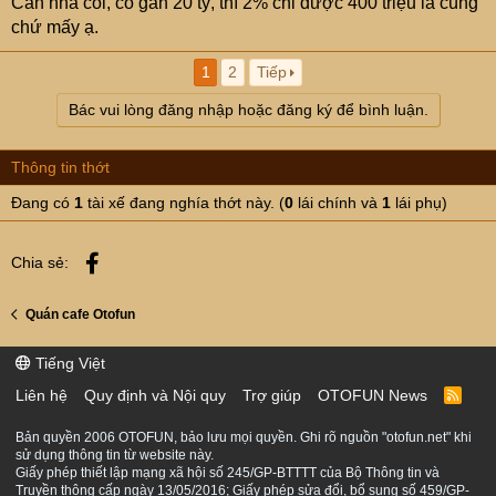
Căn nhà còi, có gần 20 tỷ, thì 2% chỉ được 400 triệu là cùng
nghề môi giới bđs cũng nên
. Nếu em có chứng chỉ
chứ mấy ạ.
môi giới có cụ nào nhận em làm đệ không? Em cảm ơn
1
2
Tiếp
Bác vui lòng đăng nhập hoặc đăng ký để bình luận.
Thông tin thớt
Đang có
1
tài xế đang nghía thớt này. (
0
lái chính và
1
lái phụ)
Facebook
Chia sẻ:
Quán cafe Otofun
Tiếng Việt
Liên hệ
Quy định và Nội quy
Trợ giúp
OTOFUN News
R
S
S
Bản quyền 2006 OTOFUN, bảo lưu mọi quyền. Ghi rõ nguồn "otofun.net" khi
sử dụng thông tin từ website này.
Giấy phép thiết lập mạng xã hội số 245/GP-BTTTT của Bộ Thông tin và
Truyền thông cấp ngày 13/05/2016; Giấy phép sửa đổi, bổ sung số 459/GP-