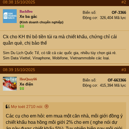
08:38 15/10/2025
#2
c
t
BachBeo
Biển số
OF-3366
i
Xe ba gác
Động cơ
326,404 Mã lực
o
{Kinh doanh chuyên nghiệp}
n
s
:
Ck cho KH thì bỏ tiền túi ra mà chiết khấu, chứng chỉ cái
quằn què, chị bảo thế
Sim Du Lịch Quốc Tế, có tất cả các quốc gia, nhiều tùy chọn giá rẻ.
Sim Data Viettel, Vinaphone, Mobifone, Vietnammobile các loại.
08:39 15/10/2025
#3
HeoQuay66
Biển số
OF-663366
Xe điện
Động cơ
415,394 Mã lực
Mợ toét 2710 nói:
Các cụ cho em hỏi: em mua một căn nhà, môi giới đồng ý
chiết khấu hoa hồng môi giới 2% cho em ( nghe nói dự
án này được chiết khấu 5%). Tuy nhiên hiện nay môi giới