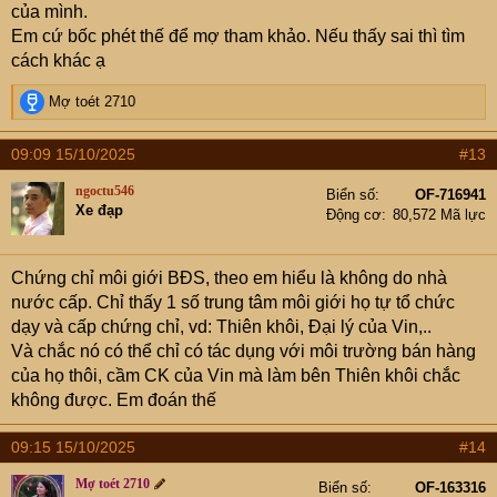
của mình.
Em cứ bốc phét thế để mợ tham khảo. Nếu thấy sai thì tìm
cách khác ạ
R
Mợ toét 2710
e
a
09:09 15/10/2025
#13
c
t
ngoctu546
Biển số
OF-716941
i
Xe đạp
Động cơ
80,572 Mã lực
o
n
s
Chứng chỉ môi giới BĐS, theo em hiểu là không do nhà
:
nước cấp. Chỉ thấy 1 số trung tâm môi giới họ tự tổ chức
dạy và cấp chứng chỉ, vd: Thiên khôi, Đại lý của Vin,..
Và chắc nó có thể chỉ có tác dụng với môi trường bán hàng
của họ thôi, cầm CK của Vin mà làm bên Thiên khôi chắc
không được. Em đoán thế
09:15 15/10/2025
#14
Mợ toét 2710
Biển số
OF-163316