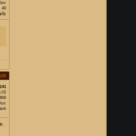
 lực
40
giấy
526
141
1/15
,800
 lực
ánh
e.