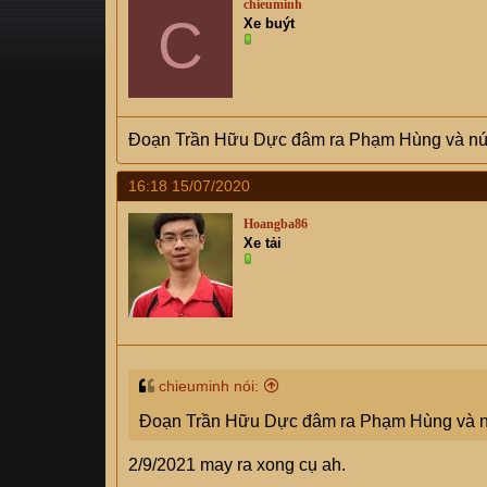
chieuminh
s
C
i
Xe buýt
t
a
r
t
e
Đoạn Trần Hữu Dực đâm ra Phạm Hùng và nút 
r
16:18 15/07/2020
Hoangba86
Xe tải
chieuminh nói:
Đoạn Trần Hữu Dực đâm ra Phạm Hùng và nút
2/9/2021 may ra xong cụ ah.