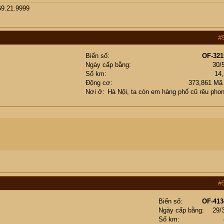
69.21.9999
#
Biển số
OF-321
Ngày cấp bằng
30/
Số km
14
Động cơ
373,861 Mã
Nơi ở
Hà Nội, ta còn em hàng phố cũ rêu phon
#
Biển số
OF-413
Ngày cấp bằng
29/
Số km