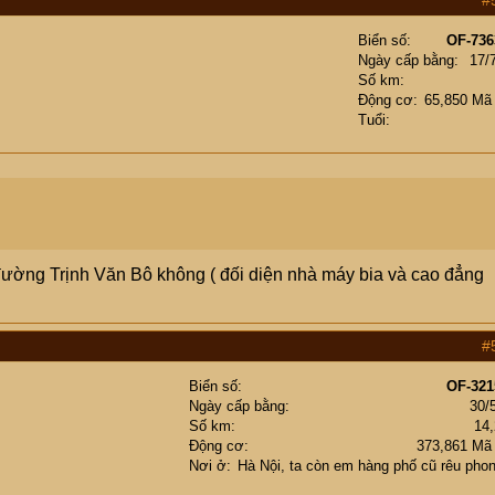
#
Biển số
OF-736
Ngày cấp bằng
17/
Số km
Động cơ
65,850 Mã
Tuổi
 đường Trịnh Văn Bô không ( đối diện nhà máy bia và cao đẳng
#
Biển số
OF-321
Ngày cấp bằng
30/
Số km
14
Động cơ
373,861 Mã
Nơi ở
Hà Nội, ta còn em hàng phố cũ rêu phon