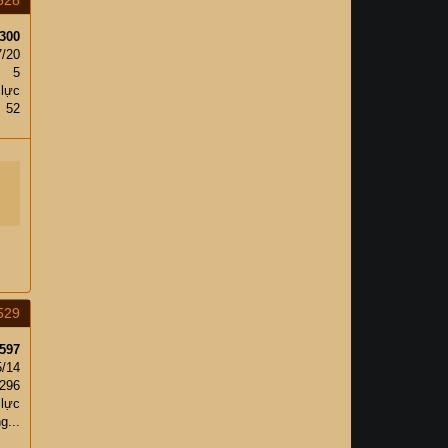
528
300
7/20
5
 lực
52
529
597
5/14
,296
 lực
g...