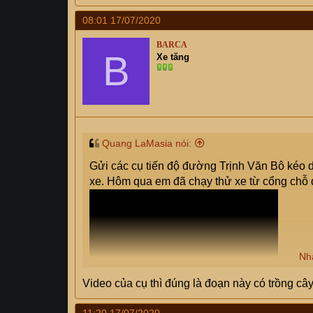
a
08:01 17/07/2020
c
t
BARCA
i
B
Xe tăng
o
n
s
:
Quang LaMasia nói:
Gửi các cụ tiến độ đường Trịnh Văn Bô kéo d
xe. Hôm qua em đã chạy thử xe từ cổng chỗ
Nh
Video của cụ thì đúng là đoạn này có trồng cây