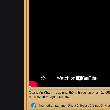
Quang An Khánh - cập nhật thông tin dự án phía Tây 08
https://zalo.me/g/kppxdo167
R
Hieumedia
,
nathanz
,
Ống Xả Tesla
và 3 người khá
e