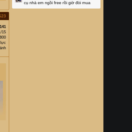
cụ nhà em ngồi free rồi giờ đòi mua
523
141
1/15
,800
 lực
ánh
.