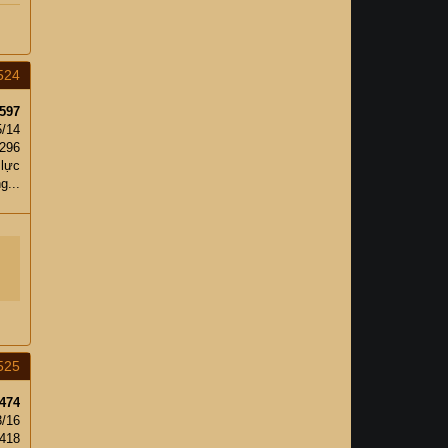
524
597
5/14
,296
 lực
g...
525
474
3/16
418