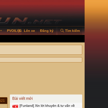
PVOILVGC2026
Lên xe
Đăng ký
Tìm kiếm
Bài viết mới
521
[Funland]
Xin lời khuyên & tư vấn về