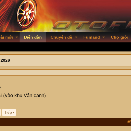
ài mới
Diễn đàn
Chuyên đề
Funland
Chợ giời
 2026
i (vào khu Vân canh)
Tiếp
#