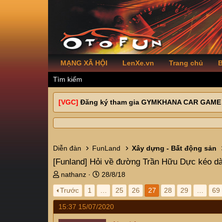
MẠNG XÃ HỘI
LenXe.vn
Trang chủ
B
Tìm kiếm
[VGC]
Đăng ký tham gia GYMKHANA CAR GAME
Diễn đàn
FunLand
Xây dựng - Bất động sản
[Funland]
Hỏi về đường Trần Hữu Dực kéo dà
T
N
nathanz
28/8/18
h
g
Trước
1
…
25
26
27
28
29
…
69
r
à
e
y
15:37 15/07/2020
a
g
d
ử