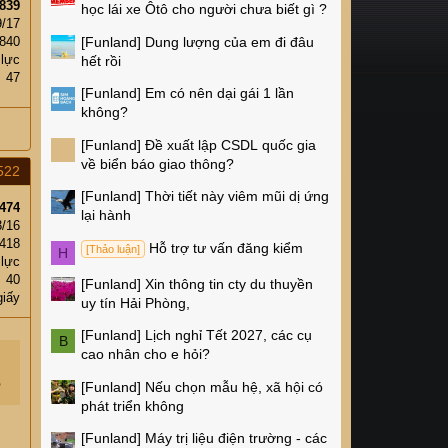
839
học lái xe Ôtô cho người chưa biết gì ?
9/17
[Funland]
Dung lượng của em đi đâu
840
 lực
hết rồi
47
[Funland]
Em có nên dại gái 1 lần
không?
[Funland]
Đề xuất lập CSDL quốc gia
về biển báo giao thông?
522
[Funland]
Thời tiết này viêm mũi dị ứng
474
lại hành
3/16
418
Hỗ trợ tư vấn đăng kiểm
[Thảo luận]
H
 lực
40
[Funland]
Xin thông tin cty du thuyền
giấy
uy tín Hải Phòng,
[Funland]
Lịch nghỉ Tết 2027, các cụ
B
cao nhân cho e hỏi?
[Funland]
Nếu chọn mẫu hệ, xã hội có
?
phát triển không
[Funland]
Máy trị liệu điện trường - các