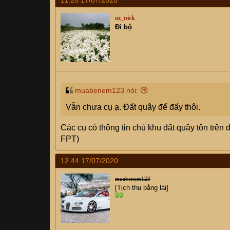
11:20 17/07/2020
oz_nick
Đi bộ
muabenem123 nói:
Vẫn chưa cụ ạ. Đất quây để đấy thôi.
Các cụ có thông tin chủ khu đất quây tôn trên
FPT)
12:44 17/07/2020
muabenem123
[Tịch thu bằng lái]