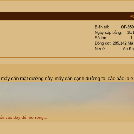
#
Biển số
OF-350
Ngày cấp bằng
10/
Số km
1
Động cơ
285,142 Mã
Nơi ở
An Kh
có mấy căn mặt đường này, mấy căn cạnh đường to, các bác ib e
ấn vào đây để mở rộng...