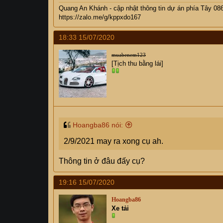
Quang An Khánh - cập nhật thông tin dự án phía Tây 08
https://zalo.me/g/kppxdo167
18:33 15/07/2020
muabenem123
[Tịch thu bằng lái]
Hoangba86 nói:
2/9/2021 may ra xong cụ ah.
Thông tin ở đâu đấy cụ?
19:16 15/07/2020
Hoangba86
Xe tải