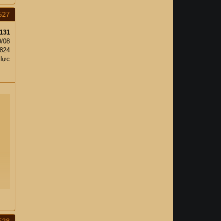
527
131
0/08
,824
 lực