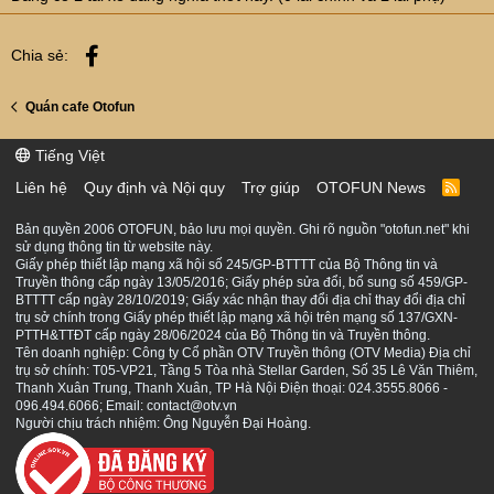
Facebook
Chia sẻ:
Quán cafe Otofun
Tiếng Việt
Liên hệ
Quy định và Nội quy
Trợ giúp
OTOFUN News
R
S
S
Bản quyền 2006 OTOFUN, bảo lưu mọi quyền. Ghi rõ nguồn "otofun.net" khi
sử dụng thông tin từ website này.
Giấy phép thiết lập mạng xã hội số 245/GP-BTTTT của Bộ Thông tin và
Truyền thông cấp ngày 13/05/2016; Giấy phép sửa đổi, bổ sung số 459/GP-
BTTTT cấp ngày 28/10/2019; Giấy xác nhận thay đổi địa chỉ thay đổi địa chỉ
trụ sở chính trong Giấy phép thiết lập mạng xã hội trên mạng số 137/GXN-
PTTH&TTĐT cấp ngày 28/06/2024 của Bộ Thông tin và Truyền thông.
Tên doanh nghiệp: Công ty Cổ phần OTV Truyền thông (OTV Media) Địa chỉ
trụ sở chính: T05-VP21, Tầng 5 Tòa nhà Stellar Garden, Số 35 Lê Văn Thiêm,
Thanh Xuân Trung, Thanh Xuân, TP Hà Nội Điện thoại: 024.3555.8066 -
096.494.6066; Email: contact@otv.vn
Người chịu trách nhiệm: Ông Nguyễn Đại Hoàng.