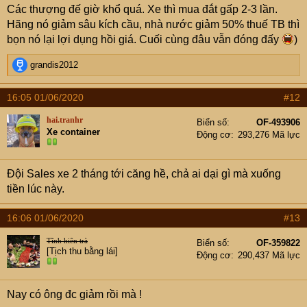
Các thượng đế giờ khổ quá. Xe thì mua đắt gấp 2-3 lần.
Hãng nó giảm sâu kích cầu, nhà nước giảm 50% thuế TB thì
bọn nó lại lợi dụng hồi giá. Cuối cùng đâu vẫn đóng đấy
)
R
grandis2012
e
a
16:05 01/06/2020
#12
c
t
hai.tranhr
Biển số
OF-493906
i
Xe container
Động cơ
293,276 Mã lực
o
n
s
Đội Sales xe 2 tháng tới căng hề, chả ai dại gì mà xuống
:
tiền lúc này.
16:06 01/06/2020
#13
Tĩnh hiên trà
Biển số
OF-359822
[Tịch thu bằng lái]
Động cơ
290,437 Mã lực
Nay có ông đc giảm rồi mà !