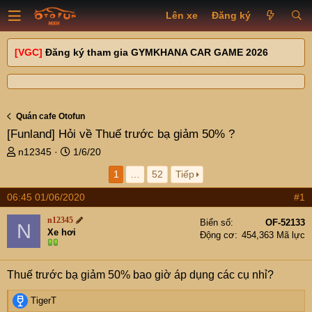
Lên xe
Đăng ký
[VGC]
Đăng ký tham gia GYMKHANA CAR GAME 2026
Quán cafe Otofun
[Funland]
Hỏi về Thuế trước bạ giảm 50% ?
T
N
n12345
1/6/20
h
g
1
…
52
Tiếp
r
à
e
y
06:45 01/06/2020
#1
a
g
d
ử
n12345
Biển số
OF-52133
N
s
i
Xe hơi
Động cơ
454,363 Mã lực
t
a
r
Thuế trước bạ giảm 50% bao giờ áp dụng các cụ nhỉ?
t
e
R
TigerT
r