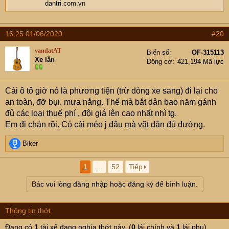
dantri.com.vn
16:25 01/06/2020
#20
vandatAT
Biển số
OF-315113
Xe lăn
Động cơ
421,194 Mã lực
Cái ô tô giờ nó là phương tiện (trừ dòng xe sang) đi lại cho
an toàn, đỡ bụi, mưa nắng. Thế mà bắt dân bao năm gánh
đủ các loại thuế phí , đội giá lên cao nhất nhì tg.
Em đi chán rồi. Có cái méo j đâu mà vặt dân đủ đường.
R
Biker
e
a
1
…
52
Tiếp
c
t
Bác vui lòng đăng nhập hoặc đăng ký để bình luận.
i
o
n
Thông tin thớt
s
:
Đang có
1
tài xế đang nghía thớt này. (
0
lái chính và
1
lái phụ)