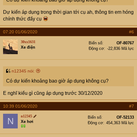
Dự kiến áp dụng trong thời gian tới cụ ah, thông tin em hóng
chính thức đấy cụ
07:20 01/06/2020
#6
30xx1631
Biển số
OF-80767
Xe điện
Động cơ
-22,836 Mã lực
n12345 nói:
Có dự kiến khoảng bao giờ áp dụng không cụ?
E nghĩ kiểu gì cũng áp dụng trước 30/12/2020
10:39 01/06/2020
#7
n12345
Biển số
OF-52133
N
Xe hơi
Động cơ
454,363 Mã lực