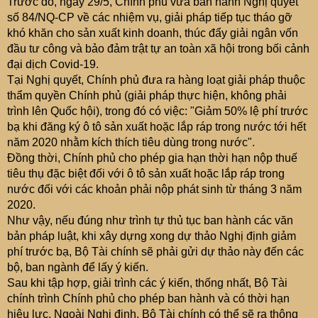
Trước đó, ngày 29/5, Chính phủ vừa ban hành Nghị quyết
số 84/NQ-CP về các nhiệm vụ, giải pháp tiếp tục tháo gỡ
khó khăn cho sản xuất kinh doanh, thúc đẩy giải ngân vốn
đầu tư công và bảo đảm trật tự an toàn xã hội trong bối cảnh
đại dịch Covid-19.
Tại Nghị quyết, Chính phủ đưa ra hàng loạt giải pháp thuộc
thẩm quyền Chính phủ (giải pháp thực hiện, không phải
trình lên Quốc hội), trong đó có việc: "Giảm 50% lệ phí trước
bạ khi đăng ký ô tô sản xuất hoặc lắp ráp trong nước tới hết
năm 2020 nhằm kích thích tiêu dùng trong nước".
Đồng thời, Chính phủ cho phép gia hạn thời hạn nộp thuế
tiêu thụ đặc biệt đối với ô tô sản xuất hoặc lắp ráp trong
nước đối với các khoản phải nộp phát sinh từ tháng 3 năm
2020.
Như vậy, nếu đúng như trình tự thủ tục ban hành các văn
bản pháp luật, khi xây dựng xong dự thảo Nghị định giảm
phí trước bạ, Bộ Tài chính sẽ phải gửi dự thảo này đến các
bộ, ban ngành để lấy ý kiến.
Sau khi tập hợp, giải trình các ý kiến, thống nhất, Bộ Tài
chính trình Chính phủ cho phép ban hành và có thời hạn
hiệu lực. Ngoài Nghị định, Bộ Tài chính có thể sẽ ra thông