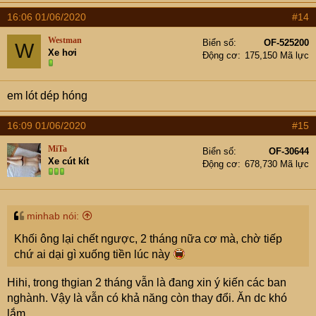
16:06 01/06/2020
#14
Westman
Biển số
OF-525200
W
Xe hơi
Động cơ
175,150 Mã lực
em lót dép hóng
16:09 01/06/2020
#15
MiTa
Biển số
OF-30644
Xe cút kít
Động cơ
678,730 Mã lực
minhab nói:
Khối ông lại chết ngược, 2 tháng nữa cơ mà, chờ tiếp
chứ ai dại gì xuống tiền lúc này
Hihi, trong thgian 2 tháng vẫn là đang xin ý kiến các ban
nghành. Vậy là vẫn có khả năng còn thay đổi. Ăn dc khó
lắm.