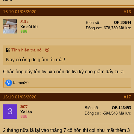
16:10 01/06/2020
#16
MiTa
Biển số
OF-30644
Xe cút kít
Động cơ
678,730 Mã lực
Tĩnh hiên trà nói:
Nay có ông đc giảm rồi mà !
Chắc ông đấy lên tivi xin nên dc tivi ký cho giảm đấy cụ ạ.
R
farmer80
e
a
16:19 01/06/2020
#17
c
t
3077
Biển số
OF-146453
3
i
Xe lăn
Động cơ
-594,548 Mã lực
o
n
s
2 tháng nữa là lại vào tháng 7 cô hồn thì coi như mất thêm 3
: