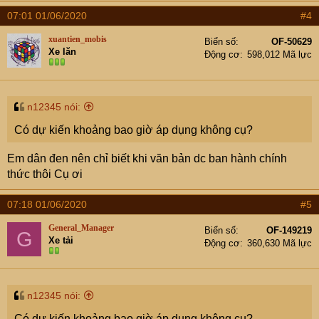
07:01 01/06/2020
#4
xuantien_mobis
Biển số
OF-50629
Xe lăn
Động cơ
598,012 Mã lực
n12345 nói:
Có dự kiến khoảng bao giờ áp dụng không cụ?
Em dân đen nên chỉ biết khi văn bản dc ban hành chính
thức thôi Cụ ơi
07:18 01/06/2020
#5
General_Manager
Biển số
OF-149219
G
Xe tải
Động cơ
360,630 Mã lực
n12345 nói:
Có dự kiến khoảng bao giờ áp dụng không cụ?