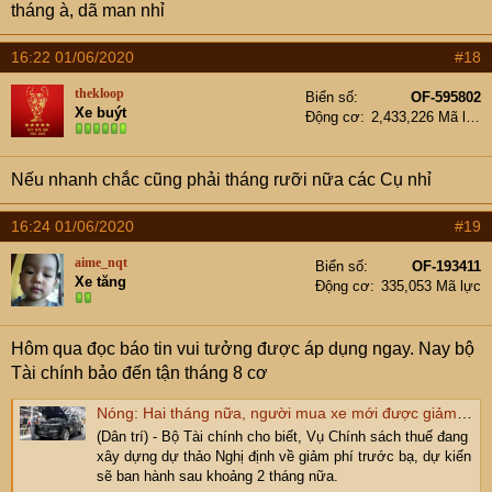
tháng à, dã man nhỉ
16:22 01/06/2020
#18
thekloop
Biển số
OF-595802
Xe buýt
Động cơ
2,433,226 Mã lực
Nếu nhanh chắc cũng phải tháng rưỡi nữa các Cụ nhỉ
16:24 01/06/2020
#19
aime_nqt
Biển số
OF-193411
Xe tăng
Động cơ
335,053 Mã lực
Hôm qua đọc báo tin vui tưởng được áp dụng ngay. Nay bộ
Tài chính bảo đến tận tháng 8 cơ
Nóng: Hai tháng nữa, người mua xe mới được giảm 50% phí trước bạ
(Dân trí) - Bộ Tài chính cho biết, Vụ Chính sách thuế đang
xây dựng dự thảo Nghị định về giảm phí trước bạ, dự kiến
sẽ ban hành sau khoảng 2 tháng nữa.