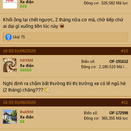
Xe điện
Động cơ
526,582 Mã lực
Khối ông lại chết ngược, 2 tháng nữa cơ mà, chờ tiếp chứ
ai dại gì xuống tiền lúc này
R
Ural 75
e
a
16:03 01/06/2020
#10
c
t
NDTBM
Biển số
OF-191612
i
Xe điện
Động cơ
2,180,510 Mã lực
o
n
s
Nghị định ra chậm bất thường thì thị trường xe có lẽ ngủ hè
:
(2 tháng) chăng???
16:03 01/06/2020
#11
Red2010
Biển số
OF-172598
Xe điện
Động cơ
365,355 Mã lực