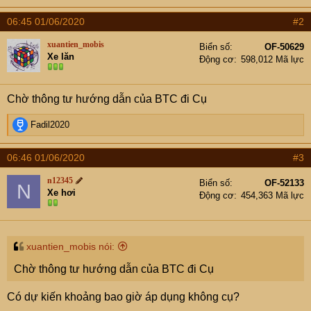
e
a
06:45 01/06/2020
#2
c
t
xuantien_mobis
Biển số
OF-50629
i
Xe lăn
Động cơ
598,012 Mã lực
o
n
s
Chờ thông tư hướng dẫn của BTC đi Cụ
:
R
Fadil2020
e
a
06:46 01/06/2020
#3
c
t
n12345
Biển số
OF-52133
N
i
Xe hơi
Động cơ
454,363 Mã lực
o
n
s
:
xuantien_mobis nói:
Chờ thông tư hướng dẫn của BTC đi Cụ
Có dự kiến khoảng bao giờ áp dụng không cụ?