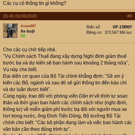
Các cụ có thông tin gì không?
15:45 01/06/2020
#8
dream007
Biển số
OF-138907
Xe buýt
Động cơ
373,567 Mã lực
Cho các cụ chờ tiếp nhé.
"Vụ Chính sách Thuế đang xây dựng Nghị định giảm thuế
trước bạ và dự kiến sẽ ban hành sau khoảng 2 tháng nữa",
Vụ này cho biết.
Đại diện cơ quan của Bộ Tài chính khẳng định: "Sẽ xin ý
kiến các Bộ, ngành và sau đó sẽ gửi thông tin đến báo chí
và dư luận được biết".
Cùng ngày, trao đổi với phóng viên
Dân trí
về trình tự soạn
thảo và thời gian ban hành các chính sách như (nghị định,
thông tư) về miễn giảm phí trước bạ đối với người mua xe
hơi trong nước
,
ông Đinh Tiến Dũng, Bộ trưởng Bộ Tài
chính cho biết: "Các bộ phận đang làm và việc ban hành các
văn bản cần theo đúng trình tự".