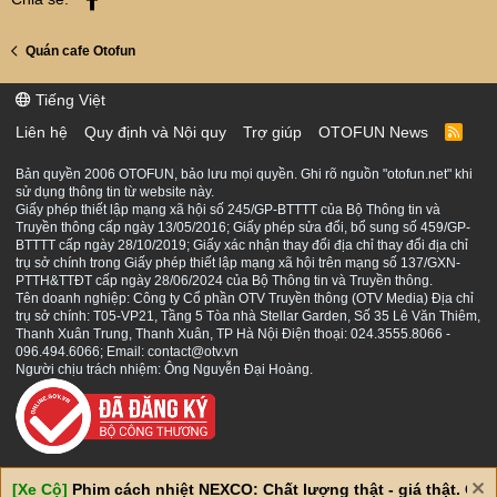
Quán cafe Otofun
Tiếng Việt
Liên hệ
Quy định và Nội quy
Trợ giúp
OTOFUN News
R
S
S
Bản quyền 2006 OTOFUN, bảo lưu mọi quyền. Ghi rõ nguồn "otofun.net" khi
sử dụng thông tin từ website này.
Giấy phép thiết lập mạng xã hội số 245/GP-BTTTT của Bộ Thông tin và
Truyền thông cấp ngày 13/05/2016; Giấy phép sửa đổi, bổ sung số 459/GP-
BTTTT cấp ngày 28/10/2019; Giấy xác nhận thay đổi địa chỉ thay đổi địa chỉ
trụ sở chính trong Giấy phép thiết lập mạng xã hội trên mạng số 137/GXN-
PTTH&TTĐT cấp ngày 28/06/2024 của Bộ Thông tin và Truyền thông.
Tên doanh nghiệp: Công ty Cổ phần OTV Truyền thông (OTV Media) Địa chỉ
trụ sở chính: T05-VP21, Tầng 5 Tòa nhà Stellar Garden, Số 35 Lê Văn Thiêm,
Thanh Xuân Trung, Thanh Xuân, TP Hà Nội Điện thoại: 024.3555.8066 -
096.494.6066; Email: contact@otv.vn
Người chịu trách nhiệm: Ông Nguyễn Đại Hoàng.
[Xe Cộ]
Phim cách nhiệt NEXCO: Chất lượng thật - giá thật. Giá 