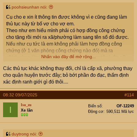
poohsieunhan nói:
Cụ cho e xin ít thông tin được không vì e cũng đang làm
thủ tục này từ bố vợ cho vợ em.
Theo như em hiểu mình phải có hợp đồng công chứng
cho tặng rồi mới ra xã/phường làm sang tên sổ đỏ được.
Nếu như cụ tức là em không phải làm hợp đồng công
chứng (ở 1 văn phòng công chứng nào đó) mà ra
Nhấn vào đây để mở rộng...
xã/phường làm luôn hợp đồng này và sang tên luôn ạ?
Các thủ tục khác không thay đổi, chỉ là cấp xã, phường thay
cho quận huyện trước đây; bỏ bớt phần đo đạc, thẩm định
xác định ranh giới gì đó thôi....
08:32 09/07/2025
#114
Isu_zu
Biển số
OF-12249
I
Xe lăn
Động cơ
590,511 Mã lực
duytrong nói: