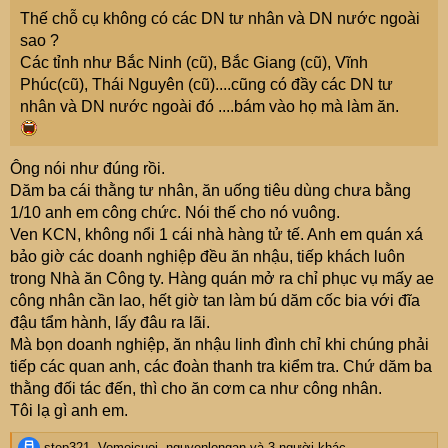
e
Thế chỗ cụ không có các DN tư nhân và DN nước ngoài
r
sao ?
Các tỉnh như Bắc Ninh (cũ), Bắc Giang (cũ), Vĩnh
Phúc(cũ), Thái Nguyên (cũ)....cũng có đầy các DN tư
nhân và DN nước ngoài đó ....bám vào họ mà làm ăn.
Ông nói như đúng rồi.
Dăm ba cái thằng tư nhân, ăn uống tiêu dùng chưa bằng
1/10 anh em công chức. Nói thế cho nó vuông.
Ven KCN, không nổi 1 cái nhà hàng tử tế. Anh em quán xá
bảo giờ các doanh nghiệp đều ăn nhậu, tiếp khách luôn
trong Nhà ăn Công ty. Hàng quán mở ra chỉ phục vụ mấy ae
công nhân cần lao, hết giờ tan làm bú dăm cốc bia với đĩa
đậu tẩm hành, lấy đâu ra lãi.
Mà bọn doanh nghiệp, ăn nhậu linh đình chỉ khi chúng phải
tiếp các quan anh, các đoàn thanh tra kiểm tra. Chứ dăm ba
thằng đối tác đến, thì cho ăn cơm ca như công nhân.
Tôi lạ gì anh em.
R
step321
,
Vomoicuoi
,
nguyenlongan
và 3 người khác