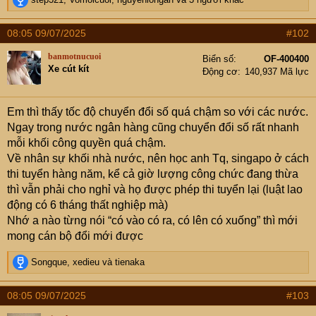
e
a
08:05 09/07/2025
#102
c
t
banmotnucuoi
Biển số
OF-400400
i
Xe cút kít
Động cơ
140,937 Mã lực
o
n
s
Em thì thấy tốc độ chuyển đổi số quá chậm so với các nước.
:
Ngay trong nước ngân hàng cũng chuyển đổi số rất nhanh
mỗi khối công quyền quá chậm.
Về nhân sự khối nhà nước, nên học anh Tq, singapo ở cách
thi tuyển hàng năm, kể cả giờ lượng công chức đang thừa
thì vẫn phải cho nghỉ và họ được phép thi tuyển lại (luật lao
động có 6 tháng thất nghiệp mà)
Nhớ a nào từng nói “có vào có ra, có lên có xuống” thì mới
mong cán bộ đổi mới được
R
Songque
,
xedieu
và
tienaka
e
a
08:05 09/07/2025
#103
c
t