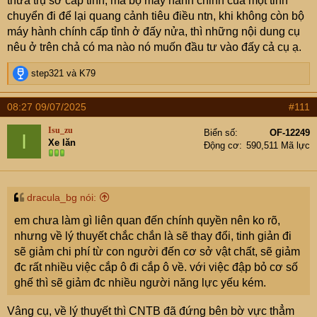
thừa trụ sở cấp tỉnh, mà bộ máy hành chỉnh của một tỉnh
cho thuê để dạy các môn năng khiếu như vẽ, đàn… cũng
chuyển đi để lại quang cảnh tiêu điều ntn, khi không còn bộ
là một phương án tốt.
máy hành chính cấp tỉnh ở đấy nửa, thì những nội dung cụ
nêu ở trên chả có ma nào nó muốn đầu tư vào đấy cả cụ ạ.
R
step321
và
K79
e
a
08:27 09/07/2025
#111
c
t
Isu_zu
Biển số
OF-12249
I
i
Xe lăn
Động cơ
590,511 Mã lực
o
n
s
:
dracula_bg nói:
em chưa làm gì liên quan đến chính quyền nên ko rõ,
nhưng về lý thuyết chắc chắn là sẽ thay đổi, tinh giản đi
sẽ giảm chi phí từ con người đến cơ sở vật chất, sẽ giảm
đc rất nhiều việc cắp ô đi cắp ô về. với việc đập bỏ cơ số
ghế thì sẽ giảm đc nhiều người năng lực yếu kém.
Vâng cụ, về lý thuyết thì CNTB đã đứng bên bờ vực thẳm