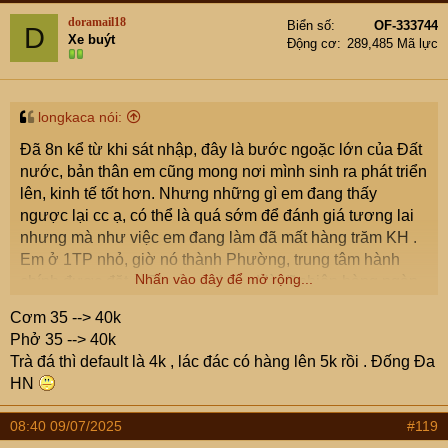
doramail18
Biển số
OF-333744
D
Xe buýt
Động cơ
289,485 Mã lực
longkaca nói:
Đã 8n kể từ khi sát nhập, đây là bước ngoặc lớn của Đất
nước, bản thân em cũng mong nơi mình sinh ra phát triển
lên, kinh tế tốt hơn. Nhưng những gì em đang thấy
ngược lại cc ạ, có thể là quá sớm để đánh giá tương lai
nhưng mà như việc em đang làm đã mất hàng trăm KH .
Em ở 1TP nhỏ, giờ nó thành Phường, trung tâm hành
Nhấn vào đây để mở rộng...
chính được đặt ở Phường khác . Và dĩ nhiên hàng ngàn
cán bộ đã phải di chuyển đi kéo theo đó là vk con cũng đi
Cơm 35 --> 40k
theo, gần như TT hành chính đặt đâu là TT dịch vụ cũng
Phở 35 --> 40k
ở đó, gia đình họ xuống đó, nào là dịch vụ chỗ ở tăng,
Trà đá thì default là 4k , lác đác có hàng lên 5k rồi . Đống Đa
con cái đi học.Rồi ăn uống vui chơi cái gì cũng kéo theo.
HN
Giờ chỗ em vắng quán xá ế ẩm hơn, trước đó cũng đã ế
giờ còn thảm hơn. Dòng tiền ko còn chảy đều nữa,chưa
08:40 09/07/2025
#119
kể chỗ em xưa giờ ko có điều kiện thuận lợi để phát triển