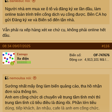
danleduc nói:
Người nhà em mua xe ô tô và đăng ký xe lần đầu, làm
online toàn trình trên cổng dịch vụ công được. Bên CA họ
gửi Đăng ký xe và Biển số đến tận nhà.
Vẫn phải ra xếp hàng xét xe chứ cụ, không phải online hết
đâu.
08:34 09/07/2025
#116
Entropy
Biển số
OF-747676
Xe điện
Động cơ
4,913,101 Mã lực
nemoulsa nói:
Sướng nhất mấy ông làm biển quảng cáo, tha hồ nhận
đơn sửa thông tin.
Anh em công chức di chuyển về trung tâm tỉnh mới thì
trung tâm tỉnh cũ tiêu điều là đúng rồi. Phần lớn tiêu
dùng, tiếp khách, ăn nhậu, cafe là anh em công chức.