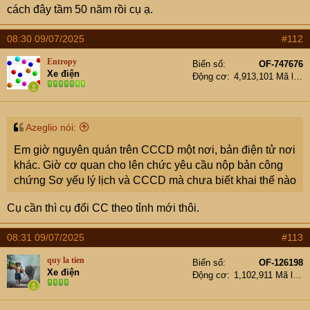
cách đây tầm 50 năm rồi cụ ạ.
08:30 09/07/2025
#112
Entropy
Biển số
OF-747676
Xe điện
Động cơ
4,913,101 Mã lực
Azeglio nói:
Em giờ nguyên quán trên CCCD một nơi, bản điện tử nơi
khác. Giờ cơ quan cho lên chức yêu cầu nộp bản công
chứng Sơ yếu lý lịch và CCCD mà chưa biết khai thế nào
Cụ cần thì cụ đổi CC theo tỉnh mới thôi.
08:31 09/07/2025
#113
quy la tien
Biển số
OF-126198
Xe điện
Động cơ
1,102,911 Mã lực