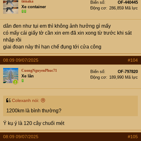
tienaka
Biển số
OF-440445
i
Xe container
Động cơ
286,859 Mã lực
o
n
s
dân đen như tụi em thì không ảnh hưởng gì mấy
:
có mấy cái giấy tờ cần xin em đã xin xong từ trước khi sát
nhập rồi
giai đoạn này thì hạn chế đụng tới cửa công
08:09 09/07/2025
#104
CuongNguyenPhuc71
Biển số
OF-797820
Xe lăn
Động cơ
189,990 Mã lực
Colexanh nói:
1200km là bình thường?
Ý kụ ý là 120 cây chuối mét
08:09 09/07/2025
#105