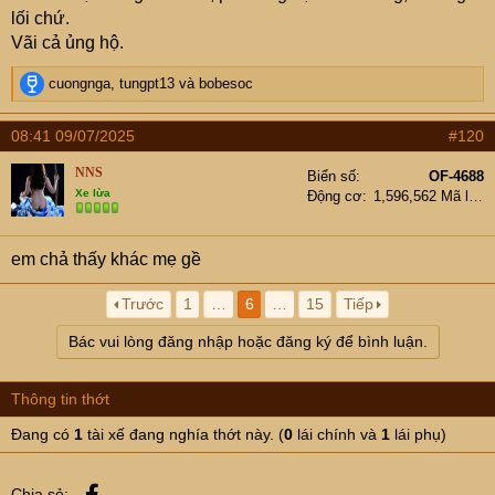
lối chứ.
Vãi cả ủng hộ.
R
cuongnga
,
tungpt13
và
bobesoc
e
a
08:41 09/07/2025
#120
c
t
NNS
Biển số
OF-4688
i
Xe lừa
Động cơ
1,596,562 Mã lực
o
n
s
em chả thấy khác mẹ gề
:
Trước
1
…
6
…
15
Tiếp
Bác vui lòng đăng nhập hoặc đăng ký để bình luận.
Thông tin thớt
Đang có
1
tài xế đang nghía thớt này. (
0
lái chính và
1
lái phụ)
Facebook
Chia sẻ: