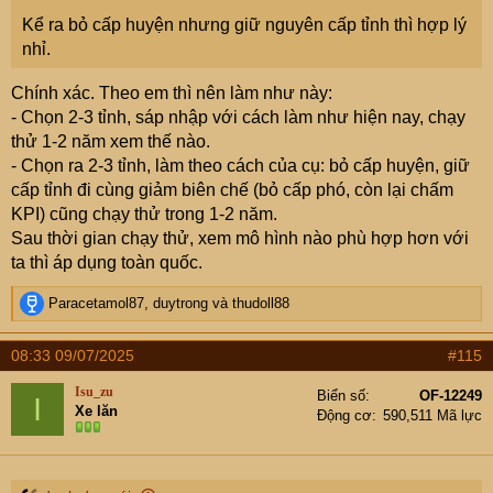
Kể ra bỏ cấp huyện nhưng giữ nguyên cấp tỉnh thì hợp lý
nhỉ.
Chính xác. Theo em thì nên làm như này:
- Chọn 2-3 tỉnh, sáp nhập với cách làm như hiện nay, chạy
thử 1-2 năm xem thế nào.
- Chọn ra 2-3 tỉnh, làm theo cách của cụ: bỏ cấp huyện, giữ
cấp tỉnh đi cùng giảm biên chế (bỏ cấp phó, còn lại chấm
KPI) cũng chạy thử trong 1-2 năm.
Sau thời gian chạy thử, xem mô hình nào phù hợp hơn với
ta thì áp dụng toàn quốc.
R
Paracetamol87
,
duytrong
và
thudoll88
e
a
08:33 09/07/2025
#115
c
t
Isu_zu
Biển số
OF-12249
I
i
Xe lăn
Động cơ
590,511 Mã lực
o
n
s
: