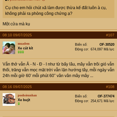
Cụ cho em hỏi chút xã làm được thừa kế đất luôn à cụ,
không phải ra phòng công chứng ạ?
Một cửa mà kụ
08:10 09/07/2025
#107
muadem
Biển số
OF-30520
Xe cút kít
Động cơ
674,097 Mã lực
Vẫn thở vẫn Ă - N - Đ - I như từ bấy lâu, mây vẫn trôi gió vẫn
thổi, trăng vẫn mọc mặt trời vẫn lặn hướng tây, mỗi ngày vẫn
24h mỗi giờ 60' mỗi phút 60" vân vân mây mây ...
08:16 09/07/2025
#108
poohsieunhan
Biển số
OF-377474
Xe buýt
Động cơ
254,671 Mã lực