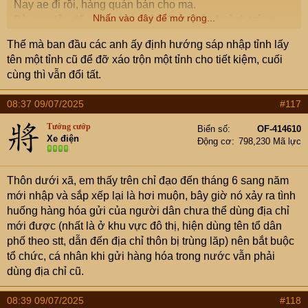
Nay ae đi rồi, hàng quán bán cho ma.
Nhấn vào đây để mở rộng...
Bà con dân dã, mấy ai đi nhậu đều, nhậu hoành tráng,
nhậu nhiều tăng như các anh em.
Thế mà ban đầu các anh ấy định hướng sáp nhập tỉnh lấy
tên một tỉnh cũ để đỡ xáo trộn một tỉnh cho tiết kiệm, cuối
cùng thì vẫn đổi tất.
08:37 09/07/2025
#117
Tướng cướp
Biển số
OF-414610
Xe điện
Động cơ
798,230 Mã lực
Thôn dưới xã, em thấy trên chỉ đạo đến tháng 6 sang năm
mới nhập và sắp xếp lại là hơi muộn, bây giờ nó xảy ra tình
huống hàng hóa gửi của người dân chưa thể dùng địa chỉ
mới được (nhất là ở khu vực đô thị, hiện dùng tên tổ dân
phố theo stt, dẫn đến địa chỉ thôn bị trùng lăp) nên bắt buộc
tổ chức, cá nhân khi gửi hàng hóa trong nước vẫn phải
dùng địa chỉ cũ.
08:39 09/07/2025
#118