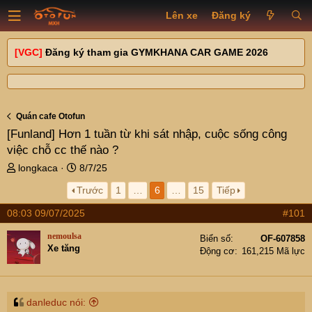
Lên xe
Đăng ký
[VGC]
Đăng ký tham gia GYMKHANA CAR GAME 2026
Quán cafe Otofun
[Funland]
Hơn 1 tuần từ khi sát nhập, cuộc sống công
việc chỗ cc thế nào ?
T
N
longkaca
8/7/25
h
g
Trước
1
…
6
…
15
Tiếp
r
à
e
y
08:03 09/07/2025
#101
a
g
d
ử
nemoulsa
Biển số
OF-607858
s
i
Xe tăng
Động cơ
161,215 Mã lực
t
a
r
t
danleduc nói: