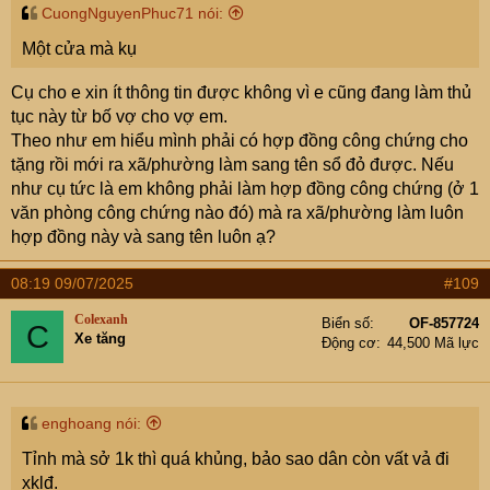
CuongNguyenPhuc71 nói:
Một cửa mà kụ
Cụ cho e xin ít thông tin được không vì e cũng đang làm thủ
tục này từ bố vợ cho vợ em.
Theo như em hiểu mình phải có hợp đồng công chứng cho
tặng rồi mới ra xã/phường làm sang tên sổ đỏ được. Nếu
như cụ tức là em không phải làm hợp đồng công chứng (ở 1
văn phòng công chứng nào đó) mà ra xã/phường làm luôn
hợp đồng này và sang tên luôn ạ?
08:19 09/07/2025
#109
Colexanh
Biển số
OF-857724
C
Xe tăng
Động cơ
44,500 Mã lực
enghoang nói:
Tỉnh mà sở 1k thì quá khủng, bảo sao dân còn vất vả đi
xklđ.