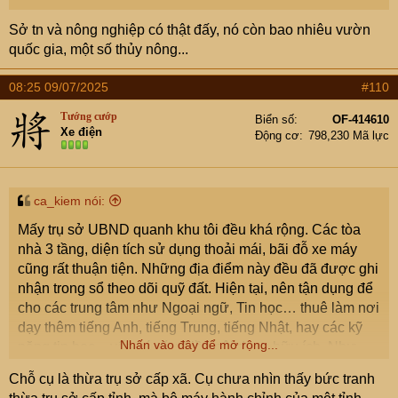
Sở tn và nông nghiệp có thật đấy, nó còn bao nhiêu vườn
quốc gia, một số thủy nông...
08:25 09/07/2025
#110
Tướng cướp
Biển số
OF-414610
Xe điện
Động cơ
798,230 Mã lực
ca_kiem nói:
Mấy trụ sở UBND quanh khu tôi đều khá rộng. Các tòa
nhà 3 tầng, diện tích sử dụng thoải mái, bãi đỗ xe máy
cũng rất thuận tiện. Những địa điểm này đều đã được ghi
nhận trong sổ theo dõi quỹ đất. Hiện tại, nên tận dụng để
cho các trung tâm như Ngoại ngữ, Tin học… thuê làm nơi
dạy thêm tiếng Anh, tiếng Trung, tiếng Nhật, hay các kỹ
Nhấn vào đây để mở rộng...
năng tin học – vốn có rất nhiều nội dung hữu ích. Như
vậy vừa giúp bảo quản cơ sở vật chất, tránh xuống cấp,
Chỗ cụ là thừa trụ sở cấp xã. Cụ chưa nhìn thấy bức tranh
vừa tạo nguồn thu và mang lại giá trị xã hội. Kể cả việc