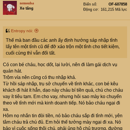
cho lắm.
nemoulsa
Biển số
OF-607858
Xe tăng
Dù sao cũng mong tương lai phát triển hơn, đời mình
Động cơ
161,215 Mã lực
xem như đã quá bán mong đời con cái còn về nơi sinh ra
để làm việc, để cống hiến nhưng mà chắc khó
Entropy nói:
Thế mà ban đầu các anh ấy định hướng sáp nhập tỉnh
lấy tên một tỉnh cũ để đỡ xáo trộn một tỉnh cho tiết kiệm,
cuối cùng thì vẫn đổi tất.
Có con bé cháu, học dốt, lại lười, nên đi làm gái dịch vụ
quán hát.
Trộm vía nên cũng có thu nhập khá.
Từ hồi sáp nhập, trụ sở chuyển về tỉnh khác, con bé kêu
khách đi hát ít hẳn, dạo này cháu bí tiền quá, chú cho cháu
vay ít tiêu tạm. Em cho vay, nhưng hỏi sao mày ko chuyển
theo về tỉnh mới mà kinh doanh tiếp. Nó bảo cháu ngại đi
xa.
Hôm nọ nhắn tin đòi tiền, nó bảo cháu sắp đi tỉnh mới, yên
tâm cháu trả chú đủ. Em hỏi thế tưởng mày ngại đi xa. Nó
bảo vì cuộc sống thôi chú, phải ủng hộ chủ trương, đường