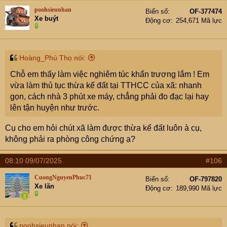
poohsieunhan
Biển số
OF-377474
Xe buýt
Động cơ
254,671 Mã lực
Hoàng_Phú Thọ nói:
Chỗ em thấy làm việc nghiêm túc khẩn trương lắm ! Em
vừa làm thủ tục thừa kế đất tại TTHCC của xã: nhanh
gọn, cách nhà 3 phút xe máy, chẳng phải đo đạc lại hay
lên tận huyện như trước.
Cụ cho em hỏi chút xã làm được thừa kế đất luôn à cụ,
không phải ra phòng công chứng ạ?
08:10 09/07/2025
#106
CuongNguyenPhuc71
Biển số
OF-797820
Xe lăn
Động cơ
189,990 Mã lực
poohsieunhan nói: