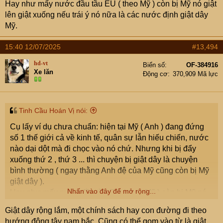
Hay như mấy nước đầu tầu EU ( theo Mỹ ) còn bị Mỹ nó giật
lên giật xuống nếu trái ý nó nữa là các nước định giật dây
Các cuộc tập kích của Houthi cũng diễn ra vào thời điểm
Mỹ.
lực lượng Hamas đang đàm phán gián tiếp với Israel tại
Qatar về thỏa thuận ngừng bắn, nên đây có thể là động
15:40 12/07/2025
#13,494
thái nhằm gia tăng sức ép với Tel Aviv.
hd-vt
Biển số
OF-384916
Xe lăn
Trong thông báo tập kích Eternity C, nhóm vũ trang nhấn
Động cơ
370,909 Mã lực
mạnh "tất cả tàu thuyền và thủy thủ sử dụng cảng của
Israel đều sẽ bị nhắm mục tiêu", cho đến khi Israel dừng
bao vây Dải Gaza và chấm dứt chiến dịch ở đây.
Tinh Cầu Hoán Vị nói:
Cụ lấy ví dụ chưa chuẩn: hiện tại Mỹ ( Anh ) đang đứng
số 1 thế giới cả về kinh tế, quân sự lẫn hiếu chiến, nước
Vị trí Biển Đỏ, Vịnh Oman. Đồ họa:
Britannica
nào dại dột mà đi chọc vào nó chứ. Nhưng khi bị đẩy
xuống thứ 2 , thứ 3 ... thì chuyện bị giật dây là chuyện
Phạm Giang
(Theo
Business Insider, Reuters,
bình thường ( ngay thằng Anh đệ của Mỹ cũng còn bị Mỹ
Telegraph
)
giật dây ).
Nhấn vào đây để mở rộng...
Hay như mấy nước đầu tầu EU ( theo Mỹ ) còn bị Mỹ nó
giật lên giật xuống nếu trái ý nó nữa là các nước định giật
Giật dây rộng lắm, một chính sách hay con đường đi theo
dây Mỹ.
hướng đông tây nam bắc. Cũng có thể gom vào từ là giật