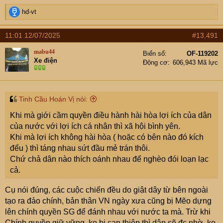
"Ban đầu họ chỉ dùng các loại UAV đơn giản để làm
www.middleeasteye.net
R
hd-vt
nhiệm vụ do thám, trinh sát, giám sát (ISR) và tấn công tự
e
a
sát, sau đó là cả tên lửa đạn đạo diệt hạm và tên lửa
11:01 12/07/2025
#13,491
c
hành trình. Giờ họ đang phối hợp tập kích theo nhiều
t
mabu44
hướng và phương pháp khác nhau", ông cho hay.
Biển số
OF-119202
i
Xe điện
Động cơ
606,943 Mã lực
o
n
s
:
Tàu hàng Eternity C chìm sau khi trúng tên lửa Houthi
Tinh Cầu Hoán Vị nói:
hôm 9/7. Ảnh:
AFP
Khi mà giới cầm quyền điều hành hài hòa lợi ích của dân
của nước với lợi ích cá nhân thì xã hội bình yên.
Thách thức càng lớn hơn với hai tàu hàng, khi chúng
Khi mà lợi ích không hài hòa ( hoặc có bên nào đó kích
không có khả năng tự vệ trước tên lửa và drone, đồng
đểu ) thì táng nhau sứt đầu mẻ trán thôi.
thời không nhận được hỗ trợ từ tàu hải quân trong khu
Chứ chả dân nào thích oánh nhau để nghèo đói loạn lạc
vực vào thời điểm bị tấn công.
cả.
Liên minh châu Âu (EU) đang triển khai Chiến dịch
Cụ nói đúng, các cuộc chiến đều do giật dây từ bên ngoài
Aspdies và duy trì lực lượng làm nhiệm vụ bảo vệ tuyến
tạo ra đảo chính, bản thân VN ngày xưa cũng bị Mẽo dựng
hàng hải quốc tế ở khu vực, song nguồn lực của hoạt
lên chính quyền SG để đánh nhau với nước ta mà. Trừ khi
động này có hạn và không thể đảm bảo tất cả tàu thuyền
Chính quyền giữ vững, ko bị can thiệp thì dân sẽ đc nhờ, ko