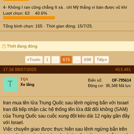
4- Không I ran cũng chẳng It xà.. chỉ Mỹ thắng vì bán được vũ khí
Lượt chọn:
63
40.6%
Tổng bình chọn
155
Thời gian đóng:
15/7/25
.
Thớt đang đóng
Trước
1
…
675
…
698
Tiếp
17:16 08/07/2025
#13,481
TQA
Biển số
OF-795614
T
Xe tăng
Động cơ
95,348 Mã lực
Iran mua tên lửa Trung Quốc sau lệnh ngừng bắn với Israel
Iran đã tiếp nhận các hệ thống tên lửa đất đối không (SAM)
của Trung Quốc sau cuộc xung đột kéo dài 12 ngày gần đây
với Israel.
Việc chuyển giao được thực hiện sau lệnh ngừng bắn trên