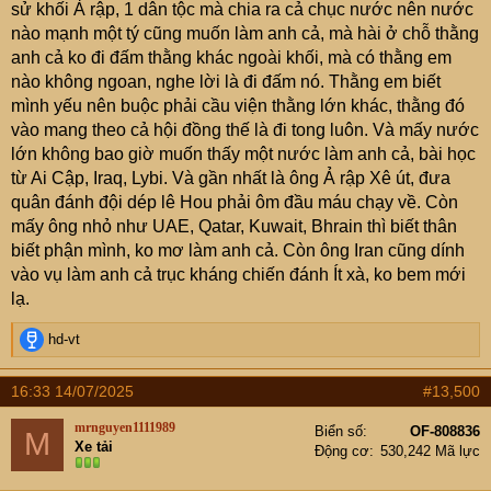
sử khối Ả rập, 1 dân tộc mà chia ra cả chục nước nên nước
Israel về chiến thuật tấn công của Iran:
“Sự kết hợp giữa
nào mạnh một tý cũng muốn làm anh cả, mà hài ở chỗ thằng
tên lửa và máy bay không người lái đã được sử dụng để
anh cả ko đi đấm thằng khác ngoài khối, mà có thằng em
làm quá tải và xuyên thủng hệ thống phòng không của
nào không ngoan, nghe lời là đi đấm nó. Thằng em biết
Israel. Nhiều MBKNL bị phòng không Israel tiêu diệt,
mình yếu nên buộc phải cầu viện thằng lớn khác, thằng đó
nhưng đó chính là nhiệm vụ của chúng: gây quá tải và
vào mang theo cả hội đồng thế là đi tong luôn. Và mấy nước
tiêu hao dự trữ đạn dược phòng không của đối phương.
lớn không bao giờ muốn thấy một nước làm anh cả, bài học
Trong Chiến dịch True Promise III của Iran đáp trả chiến
từ Ai Cập, Iraq, Lybi. Và gần nhất là ông Ả rập Xê út, đưa
dịch Rising Lion của Israel, Iran đã thực hiện tấn công
quân đánh đội dép lê Hou phải ôm đầu máu chạy về. Còn
bằng 22 loạt tên lửa đạn đạo, nhiều tên lửa trong số đó
mấy ông nhỏ như UAE, Qatar, Kuwait, Bhrain thì biết thân
được sử dụng lần đầu tiên, giáng những đòn tàn khốc
biết phận mình, ko mơ làm anh cả. Còn ông Iran cũng dính
vào một số mục tiêu được phòng thủ nghiêm ngặt của
vào vụ làm anh cả trục kháng chiến đánh Ít xà, ko bem mới
Israel, được coi là an toàn nhất thế giới. Tên lửa Iran đã
lạ.
phá vỡ hệ thống phòng không của Israel, ước tính hệ
thống phòng không của Israel chỉ đánh chặn được 25%
R
hd-vt
tên lửa đạn đạo của Iran trong 4 ngày cuối cùng”
.
e
Sau đây là những thiệt hại thực tế mà Israel phải hứng
a
16:33 14/07/2025
#13,500
c
chịu sau khi tấn công Iran bằng chiến dịch “Rising Lion”:
t
mrnguyen1111989
Biển số
OF-808836
M
i
Xe tải
1. Iran đã phá hủy “Lầu Năm Góc của Israel”. Đây là tổ
Động cơ
530,242 Mã lực
o
hợp quân sự và tình báo Kiriya ở trung tâm Tel Aviv. Mặc
n