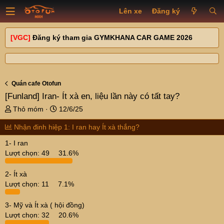
Lên xe
Đăng ký
[VGC]
Đăng ký tham gia GYMKHANA CAR GAME 2026
Quán cafe Otofun
[Funland]
Iran- Ít xà en, liệu lần này có tất tay?
T
N
Thỏ móm
12/6/25
h
g
Nhận đinh hiệp 1: I ran hay Ít xà thắng?
r
à
e
y
1- I ran
a
g
Lượt chọn:
49
31.6%
d
ử
s
i
2- Ít xà
t
Lượt chọn:
11
7.1%
a
r
t
3- Mỹ và Ít xà ( hội đồng)
e
Lượt chọn:
32
20.6%
r