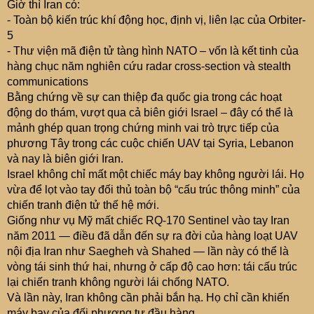
Giờ thì Iran có:
- Toàn bộ kiến trúc khí động học, định vị, liên lạc của Orbiter-
5
- Thư viện mã điện tử tàng hình NATO – vốn là kết tinh của
hàng chục năm nghiên cứu radar cross-section và stealth
communications
Bằng chứng về sự can thiệp đa quốc gia trong các hoạt
động do thám, vượt qua cả biên giới Israel – đây có thể là
mảnh ghép quan trọng chứng minh vai trò trực tiếp của
phương Tây trong các cuộc chiến UAV tại Syria, Lebanon
và nay là biên giới Iran.
Israel không chỉ mất một chiếc máy bay không người lái. Họ
vừa để lọt vào tay đối thủ toàn bộ “cấu trúc thông minh” của
chiến tranh điện tử thế hệ mới.
Giống như vụ Mỹ mất chiếc RQ-170 Sentinel vào tay Iran
năm 2011 — điều đã dẫn đến sự ra đời của hàng loạt UAV
nội địa Iran như Saegheh và Shahed — lần này có thể là
vòng tái sinh thứ hai, nhưng ở cấp độ cao hơn: tái cấu trúc
lại chiến tranh không người lái chống NATO.
Và lần này, Iran không cần phải bắn hạ. Họ chỉ cần khiến
máy bay của đối phương tự đầu hàng.