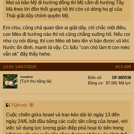
Mọt xà bão Mỹ đi hướng đông thì Mỹ cấm đi hướng Tây.
Mà theo lời đồn thổi giang hồ thì còn có dòng họ gì của
Thái giật dây chính quyền Mỹ.
Em chịu, cũng chả quan tâm ai giật dây, chỉ chắc một điều,
con Mèo đi hướng nào thì nó cũng chẳng xuống hố. Nếu coi
như cụ nói đúng, thì con Mèo sẽ béo lên vì bán được vũ khí.
Nước ổn định, mạnh là vậy. Cc bẩu "con chó làm tt con mèo
vẫn ok" đấy thây hehe.
13:01 14/07/2025
#13,498
kongbuii
Biển số
OF-885538
[Tịch thu bằng lái]
Động cơ
97,091 Mã lực
TQA nói:
Cuộc chiến giữa Israel và Iran kéo dài từ ngày 13 đến
ngày 24/6, bắt đầu bằng các cuộc tấn công của Israel, với
việc sử dụng lực lượng gián điệp phá hoại từ bên trong