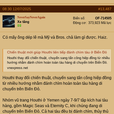
08:30 12/07/2025
#13,487
NeverSayNeverAgain
Biển số
OF-714505
Xe tăng
Động cơ
373,923 Mã lực
Có mấy ông dép lê mà Mỹ và Bros. chả làm gì được. Haiz.
Chiến thuật mới giúp Houthi liên tiếp đánh chìm tàu ở Biển Đỏ
Houthi thay đổi chiến thuật, chuyển sang tấn công hiệp đồng từ nhiều
hướng nhằm đánh chìm hoàn toàn tàu hàng di chuyển trên Biển Đỏ.
vnexpress.net
Houthi thay đổi chiến thuật, chuyển sang tấn công hiệp đồng
từ nhiều hướng nhằm đánh chìm hoàn toàn tàu hàng di
chuyển trên Biển Đỏ.
Nhóm vũ trang Houthi ở Yemen ngày 7-9/7 tập kích hai tàu
hàng, gồm Magic Seas và Eternity C, khi chúng đang di
chuyển trên Biển Đỏ. Cả hai tàu đều bị đánh chìm, thủy thủ