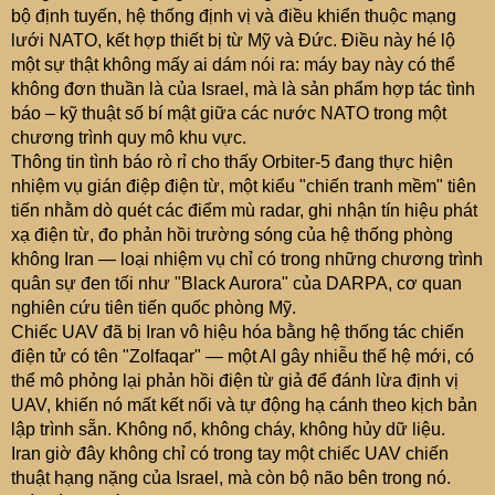
bộ định tuyến, hệ thống định vị và điều khiển thuộc mạng
lưới NATO, kết hợp thiết bị từ Mỹ và Đức. Điều này hé lộ
một sự thật không mấy ai dám nói ra: máy bay này có thể
không đơn thuần là của Israel, mà là sản phẩm hợp tác tình
báo – kỹ thuật số bí mật giữa các nước NATO trong một
chương trình quy mô khu vực.
Thông tin tình báo rò rỉ cho thấy Orbiter-5 đang thực hiện
nhiệm vụ gián điệp điện từ, một kiểu "chiến tranh mềm" tiên
tiến nhằm dò quét các điểm mù radar, ghi nhận tín hiệu phát
xạ điện từ, đo phản hồi trường sóng của hệ thống phòng
không Iran — loại nhiệm vụ chỉ có trong những chương trình
quân sự đen tối như "Black Aurora" của DARPA, cơ quan
nghiên cứu tiên tiến quốc phòng Mỹ.
Chiếc UAV đã bị Iran vô hiệu hóa bằng hệ thống tác chiến
điện tử có tên "Zolfaqar" — một AI gây nhiễu thế hệ mới, có
thể mô phỏng lại phản hồi điện từ giả để đánh lừa định vị
UAV, khiến nó mất kết nối và tự động hạ cánh theo kịch bản
lập trình sẵn. Không nổ, không cháy, không hủy dữ liệu.
Iran giờ đây không chỉ có trong tay một chiếc UAV chiến
thuật hạng nặng của Israel, mà còn bộ não bên trong nó.