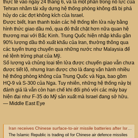
thực tế vào ngày 24 tháng 6, và là một phần trong nỗ lực của
Tehran nhằm tái xây dựng hệ thống phòng không đã bị phá
hủy do các đợt không kích của Israel.
Được biết, Iran thanh toán các hệ thống tên lửa này bằng
hình thức giao dầu mỏ, qua đó thắt chặt hơn nữa quan hệ
thương mại với Bắc Kinh. Trung Quốc hiện nhập khẩu gần
90% lượng dầu thô xuất khẩu của Iran, thường thông qua
các tuyến trung chuyển qua những nước như Malaysia để
né lệnh trừng phạt của Mỹ.
Số lượng và chủng loại tên lửa được chuyển giao vẫn chưa
được tiết lộ, nhưng Iran được cho là đang vận hành nhiều
hệ thống phòng không của Trung Quốc và Nga, bao gồm
HQ-9 và S-300 của Nga. Tuy nhiên, những hệ thống này bị
đánh giá là vẫn còn hạn chế khi đối phó với các máy bay
hiện đại như F-35 do Mỹ sản xuất mà Israel đang sở hữu.
— Middle East Eye
Iran receives Chinese surface-to-air missile batteries after Israel ceasefire deal
The Islamic Republic is trading oil for Chinese air defence missiles