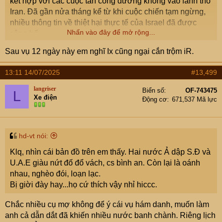
kết hợp với các cuộc tấn công đường không vào lãnh thổ
Iran. Đã gần nửa tháng kể từ khi cuộc chiến tạm ngừng,
nhiều thông tin về thiệt hại thực tế của Israel đã được
Nhấn vào đây để mở rộng...
công bố.
Sau vụ 12 ngày này em nghĩ Ix cũng ngại cắn trộm iR.
Theo VT-ForeignPolicy, Israel đã buộc phải ngừng chiến
ngoài kế hoạch vì nước này đã bị tấn công trên mọi mặt
13:11 14/07/2025
#13,499
trận, phải nhận những thiệt hại nặng nề và không thể tiếp
tục cuộc chiến. Kết luận này dựa trên danh sách các cơ
langriser
Biển số
OF-743475
L
Xe điện
sở quân sự, tình báo, công nghiệp, năng lượng và
Động cơ
671,537 Mã lực
nghiên cứu quan trọng bị tên lửa của Iran tấn công gây ra
sự tàn phá trên khắp Israel. Theo The Telegraph, trích
dẫn dữ liệu radar vệ tinh do các nhà khoa học tại Đại học
hd-vt nói:
Oregon (Hoa Kỳ) cung cấp,
“các tên lửa của Iran đã phá
Klq, nhìn cái bản đồ trên em thấy. Hai nước Ả dập S.Đ và
hủy 5 cơ sở quân sự chiến lược trên toàn bộ lãnh thổ
U.A.E giàu nứt đố đổ vách, cs bình an. Còn lại là oánh
Israel. Các tên lửa này đã xuyên thủng hệ thống phòng
nhau, nghèo đói, loạn lạc.
không của Israel với hiệu suất đáng kinh ngạc, nhưng
Bị giời đày hay...họ cứ thích vậy nhỉ hiccc.
phía Israel không công bố thông tin về các cuộc tấn công
này”
.
Chắc nhiều cụ mợ không để ý cái vụ hám danh, muốn làm
anh cả dẫn dắt đã khiến nhiều nước banh chành. Riêng lịch
The Telegraph cũng trích dẫn tài liệu của các nhà báo