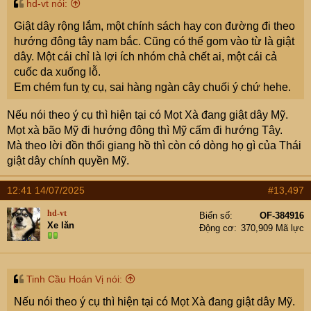
hd-vt nói:
Giật dây rộng lắm, một chính sách hay con đường đi theo
hướng đông tây nam bắc. Cũng có thể gom vào từ là giật
dây. Một cái chỉ là lợi ích nhóm chả chết ai, một cái cả
cuốc da xuống lỗ.
Em chém fun tỵ cụ, sai hàng ngàn cây chuối ý chứ hehe.
Nếu nói theo ý cụ thì hiện tại có Mọt Xà đang giật dây Mỹ.
Mọt xà bão Mỹ đi hướng đông thì Mỹ cấm đi hướng Tây.
Mà theo lời đồn thổi giang hồ thì còn có dòng họ gì của Thái
giật dây chính quyền Mỹ.
12:41 14/07/2025
#13,497
hd-vt
Biển số
OF-384916
Xe lăn
Động cơ
370,909 Mã lực
Tinh Cầu Hoán Vị nói:
Nếu nói theo ý cụ thì hiện tại có Mọt Xà đang giật dây Mỹ.