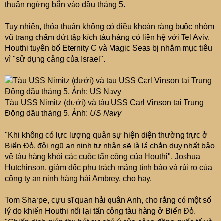
thuận ngừng bắn vào đầu tháng 5.
Tuy nhiên, thỏa thuận không có điều khoản ràng buộc nhóm
vũ trang chấm dứt tập kích tàu hàng có liên hệ với Tel Aviv.
Houthi tuyên bố Eternity C và Magic Seas bị nhắm mục tiêu
vì "sử dụng cảng của Israel".
Tàu USS Nimitz (dưới) và tàu USS Carl Vinson tại Trung
Đông đầu tháng 5. Ảnh:
US Navy
"Khi không có lực lượng quân sự hiện diện thường trực ở
Biển Đỏ, đội ngũ an ninh tư nhân sẽ là lá chắn duy nhất bảo
vệ tàu hàng khỏi các cuộc tấn công của Houthi", Joshua
Hutchinson, giám đốc phụ trách mảng tình báo và rủi ro của
công ty an ninh hàng hải Ambrey, cho hay.
Tom Sharpe, cựu sĩ quan hải quân Anh, cho rằng có một số
lý do khiến Houthi nối lại tấn công tàu hàng ở Biển Đỏ.