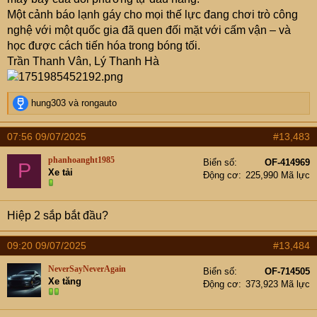
Một cảnh báo lạnh gáy cho mọi thế lực đang chơi trò công
nghệ với một quốc gia đã quen đối mặt với cấm vận – và
học được cách tiến hóa trong bóng tối.
Trần Thanh Vân, Lý Thanh Hà
R
hung303
và
rongauto
e
a
07:56 09/07/2025
#13,483
c
t
phanhoanght1985
Biển số
OF-414969
P
i
Xe tải
Động cơ
225,990 Mã lực
o
n
s
Hiệp 2 sắp bắt đầu?
:
09:20 09/07/2025
#13,484
NeverSayNeverAgain
Biển số
OF-714505
Xe tăng
Động cơ
373,923 Mã lực