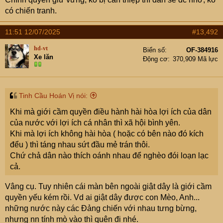
đều được bảo vệ, theo Công hội Hàng hải Quốc tế và
có chiến tranh.
Vùng Baltic.
11:51 12/07/2025
#13,492
Hai nhóm tác chiến tàu sân bay Mỹ gồm Carl Vinson và
hd-vt
Nimitz đang triển khai ở Vịnh Oman, dường như nhằm
Biển số
OF-384916
Xe lăn
Động cơ
370,909 Mã lực
răn đe và ngăn Iran phong tỏa eo biển Hormuz, nên
không thể hỗ trợ cho tàu hàng ở Biển Đỏ.
Mỹ hồi đầu năm phát chiến dịch không kích dữ dội nhằm
Tinh Cầu Hoán Vị nói:
vào mục tiêu Houthi ở Yemen để ngăn đối phương tiếp
Khi mà giới cầm quyền điều hành hài hòa lợi ích của dân
tục tập kích tàu thuyền trong khu vực, trước khi đạt được
của nước với lợi ích cá nhân thì xã hội bình yên.
thỏa thuận ngừng bắn vào đầu tháng 5.
Khi mà lợi ích không hài hòa ( hoặc có bên nào đó kích
đểu ) thì táng nhau sứt đầu mẻ trán thôi.
Tuy nhiên, thỏa thuận không có điều khoản ràng buộc
Chứ chả dân nào thích oánh nhau để nghèo đói loạn lạc
nhóm vũ trang chấm dứt tập kích tàu hàng có liên hệ với
cả.
Tel Aviv. Houthi tuyên bố Eternity C và Magic Seas bị
nhắm mục tiêu vì "sử dụng cảng của Israel".
Vâng cụ. Tuy nhiên cái màn bên ngoài giật dây là giới cầm
quyền yếu kém rồi. Vd ai giật dây được con Mèo, Anh...
những nước này các Đảng chiến với nhau tưng bừng,
nhưng nn tính mò vào thì quên đi nhé.