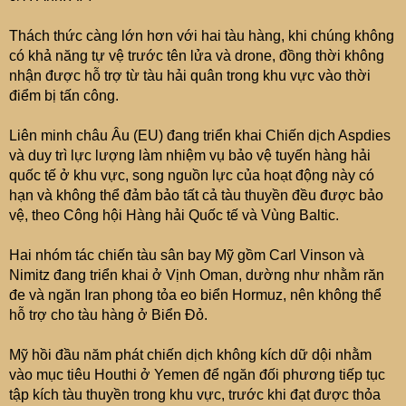
Thách thức càng lớn hơn với hai tàu hàng, khi chúng không
có khả năng tự vệ trước tên lửa và drone, đồng thời không
nhận được hỗ trợ từ tàu hải quân trong khu vực vào thời
điểm bị tấn công.
Liên minh châu Âu (EU) đang triển khai Chiến dịch Aspdies
và duy trì lực lượng làm nhiệm vụ bảo vệ tuyến hàng hải
quốc tế ở khu vực, song nguồn lực của hoạt động này có
hạn và không thể đảm bảo tất cả tàu thuyền đều được bảo
vệ, theo Công hội Hàng hải Quốc tế và Vùng Baltic.
Hai nhóm tác chiến tàu sân bay Mỹ gồm Carl Vinson và
Nimitz đang triển khai ở Vịnh Oman, dường như nhằm răn
đe và ngăn Iran phong tỏa eo biển Hormuz, nên không thể
hỗ trợ cho tàu hàng ở Biển Đỏ.
Mỹ hồi đầu năm phát chiến dịch không kích dữ dội nhằm
vào mục tiêu Houthi ở Yemen để ngăn đối phương tiếp tục
tập kích tàu thuyền trong khu vực, trước khi đạt được thỏa