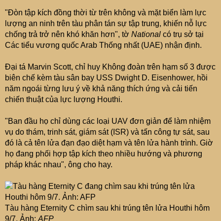
"Đòn tập kích đồng thời từ trên không và mặt biển làm lực
lượng an ninh trên tàu phân tán sự tập trung, khiến nỗ lực
chống trả trở nên khó khăn hơn", tờ
National
có trụ sở tại
Các tiểu vương quốc Arab Thống nhất (UAE) nhận định.
Đại tá Marvin Scott, chỉ huy Không đoàn trên hạm số 3 được
biên chế kèm tàu sân bay USS Dwight D. Eisenhower, hồi
năm ngoái từng lưu ý về khả năng thích ứng và cải tiến
chiến thuật của lực lượng Houthi.
"Ban đầu họ chỉ dùng các loại UAV đơn giản để làm nhiệm
vụ do thám, trinh sát, giám sát (ISR) và tấn công tự sát, sau
đó là cả tên lửa đạn đạo diệt hạm và tên lửa hành trình. Giờ
họ đang phối hợp tập kích theo nhiều hướng và phương
pháp khác nhau", ông cho hay.
Tàu hàng Eternity C chìm sau khi trúng tên lửa Houthi hôm
9/7. Ảnh:
AFP