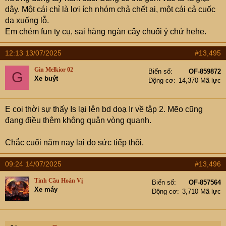
dây. Một cái chỉ là lợi ích nhóm chả chết ai, một cái cả cuốc
da xuống lỗ.
Em chém fun tỵ cụ, sai hàng ngàn cây chuối ý chứ hehe.
12:13 13/07/2025
#13,495
Gin Melkior 02
Biển số
OF-859872
G
Xe buýt
Động cơ
14,370 Mã lực
E coi thời sự thấy Is lại lên bd doạ Ir về tập 2. Mẽo cũng
đang điều thêm không quân vòng quanh.
Chắc cuối năm nay lại đọ sức tiếp thôi.
09:24 14/07/2025
#13,496
Tinh Cầu Hoán Vị
Biển số
OF-857564
Xe máy
Động cơ
3,710 Mã lực