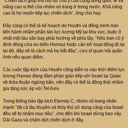
"Chiến dịch giúp thu hút sự chú ý của cộng đồng quốc tế và
nâng cao vị thế của nhóm vũ trang ở trong nước. Khả năng
cao là họ muốn tiếp tục chiến dịch", ông cho hay.
Đây cũng có thể là kế hoạch do Houthi và đồng minh Iran
tiến hành nhằm phân tán lực lượng Mỹ tại khu vực, buộc ít
nhất một tàu sân bay phải hướng về phía tây. "Nếu Iran có ý
định đóng cửa eo biển Hormuz hoặc cản trở hoạt động đi lại
tại đó, đây sẽ là cách mà họ bắt đầu", cựu sĩ quan hải quân
Anh nêu quan điểm.
Các cuộc tập kích của Houthi cũng diễn ra vào thời điểm lực
lượng Hamas đang đàm phán gián tiếp với Israel tại Qatar
về thỏa thuận ngừng bắn, nên đây có thể là động thái nhằm
gia tăng sức ép với Tel Aviv.
Trong thông báo tập kích Eternity C, nhóm vũ trang nhấn
mạnh "tất cả tàu thuyền và thủy thủ sử dụng cảng của Israel
đều sẽ bị nhắm mục tiêu", cho đến khi Israel dừng bao vây
Dải Gaza và chấm dứt chiến dịch ở đây.