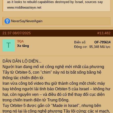
as it looks to rebuild capabilities destroyed by Israel, sources say
www.middleeasteye.net
R
NeverSayNeverAgain
e
a
21:37 08/07/2025
#13,482
c
t
TQA
Biển số
OF-795614
T
i
Xe tăng
Động cơ
95,348 Mã lực
o
n
s
DẦN DẦN LỘ DIỆN...
:
Người Iran đang mổ xẻ công nghệ mới nhất của phương
Tây từ Orbiter-5, con "chim" này nó bị bắt sống bằng hệ
thống tác chiến điện tử.
Iran vừa công bố video thu giữ thành công một chiếc máy
bay không người lái tình báo Orbiter-5 của Israel – không hư
hại, còn nguyên vẹn – và điều đó có thể thay đổi cục diện
trong chiến tranh điện tử Trung Đông.
Tuy Orbiter-5 được gắn cờ "Made in Israel", nhưng bên
trong nó lại là công nghệ phương Tây lõi cứng: các vi mạch,