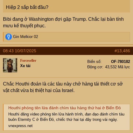
bao gồm HQ-9 và S-300 của Nga. Tuy nhiên, những hệ
Hiệp 2 sắp bắt đầu?
thống này bị đánh giá là vẫn còn hạn chế khi đối phó với
các máy bay hiện đại như F-35 do Mỹ sản xuất mà Israel
Bibi đang ở Washington đợi gặp Trump. Chắc lại bàn tính
đang sở hữu.
mưu kế thuyết phục.
— Middle East Eye
R
Gin Melkior 02
e
a
08:43 10/07/2025
#13,486
Iran receives Chinese surface-to-air missile batteries after Israel ceasefire deal
c
t
The Islamic Republic is trading oil for Chinese air defence
Forceseller
Biển số
OF-780182
i
missiles as it looks to rebuild capabilities destroyed by Israel,
Xe tải
Động cơ
43,532 Mã lực
o
sources say
n
www.middleeasteye.net
s
Chắc Houthi đoán là các tàu này chở hàng tái thiết cơ sở
:
vật chất vừa bị thiệt hại của Israel.
Houthi phóng tên lửa đánh chìm tàu hàng thứ hai ở Biển Đỏ
Houthi đăng video phóng tên lửa hành trình, đạn đạo đánh chìm tàu
buôn Eternity C ở Biển Đỏ, chiếc thứ hai tại đây trong vài ngày.
vnexpress.net