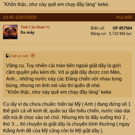
Tàu USS Nimitz (dưới) và tàu USS Carl Vinson tại Trung
"Khôn thặc, như này quê em chạy đầy làng" keke.
Đông đầu tháng 5. Ảnh:
US Navy
13:45 12/07/2025
#13,493
"Khi không có lực lượng quân sự hiện diện thường trực
ở Biển Đỏ, đội ngũ an ninh tư nhân sẽ là lá chắn duy
Tinh Cầu Hoán Vị
Biển số
OF-857564
Xe máy
Động cơ
3,710 Mã lực
nhất bảo vệ tàu hàng khỏi các cuộc tấn công của Houthi",
Joshua Hutchinson, giám đốc phụ trách mảng tình báo và
rủi ro của công ty an ninh hàng hải Ambrey, cho hay.
hd-vt nói:
Tom Sharpe, cựu sĩ quan hải quân Anh, cho rằng có một
Vâng cụ. Tuy nhiên cái màn bên ngoài giật dây là giới
số lý do khiến Houthi nối lại tấn công tàu hàng ở Biển Đỏ.
cầm quyền yếu kém rồi. Vd ai giật dây được con Mèo,
"Chiến dịch giúp thu hút sự chú ý của cộng đồng quốc tế
Anh... những nước này các Đảng chiến với nhau tưng
và nâng cao vị thế của nhóm vũ trang ở trong nước. Khả
bừng, nhưng nn tính mò vào thì quên đi nhé.
năng cao là họ muốn tiếp tục chiến dịch", ông cho hay.
"Khôn thặc, như này quê em chạy đầy làng" keke.
Đây cũng có thể là kế hoạch do Houthi và đồng minh Iran
Cụ lấy ví dụ chưa chuẩn: hiện tại Mỹ ( Anh ) đang đứng số 1
tiến hành nhằm phân tán lực lượng Mỹ tại khu vực, buộc
thế giới cả về kinh tế, quân sự lẫn hiếu chiến, nước nào dại
ít nhất một tàu sân bay phải hướng về phía tây. "Nếu Iran
dột mà đi chọc vào nó chứ. Nhưng khi bị đẩy xuống thứ 2 ,
có ý định đóng cửa eo biển Hormuz hoặc cản trở hoạt
thứ 3 ... thì chuyện bị giật dây là chuyện bình thường ( ngay
động đi lại tại đó, đây sẽ là cách mà họ bắt đầu", cựu sĩ
thằng Anh đệ của Mỹ cũng còn bị Mỹ giật dây ).
quan hải quân Anh nêu quan điểm.