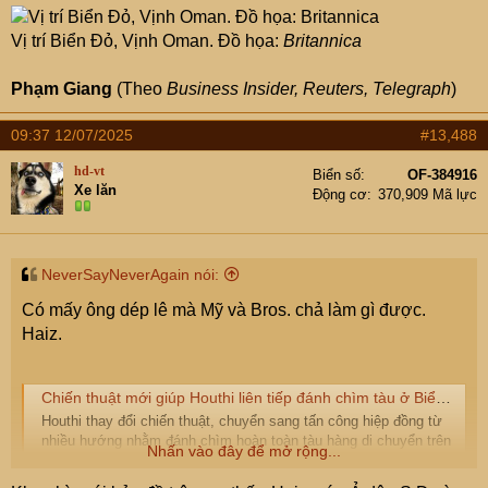
Vị trí Biển Đỏ, Vịnh Oman. Đồ họa:
Britannica
Phạm Giang
(Theo
Business Insider, Reuters, Telegraph
)
09:37 12/07/2025
#13,488
hd-vt
Biển số
OF-384916
Xe lăn
Động cơ
370,909 Mã lực
NeverSayNeverAgain nói:
Có mấy ông dép lê mà Mỹ và Bros. chả làm gì được.
Haiz.
Chiến thuật mới giúp Houthi liên tiếp đánh chìm tàu ở Biển Đỏ
Houthi thay đổi chiến thuật, chuyển sang tấn công hiệp đồng từ
nhiều hướng nhằm đánh chìm hoàn toàn tàu hàng di chuyển trên
Nhấn vào đây để mở rộng...
Biển Đỏ.
vnexpress.net