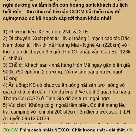
nghỉ dưỡng và tắm biển còn hoang sơ ít khách du lịch
biết đến....Xin chia sẻ tới các CCCM bãi biển này để
cụ/mợ nào có kế hoạch sắp tới tham khảo nhé!
1) Phương tiện: Xe 5c gồm 2NL và 2TE.
2) Di chuyển: Xuất phát từ HN đi thẳng 1 mạch cao tốc Bắc -
Nam đoạn từ HN- thị xã Hoàng Mai - Nghệ An (228km) với
thời gian di chuyển 3,5 giờ. Phí CT pháp vân-Cao Bồ: 123k
(1 chiều)
3) Chỗ ở: Khách sạn - nhà hàng Hòn Mê ngay gần biển giá
500k-750k/phòng 2 giường. Có dv tắm tráng nước ngọt
10k/ng
4) Ăn uống: KS có phục vụ ăn uống hải sản tươi sống với
giá cả khá bình dân. Trên đường đi/về có thể qua nhà hàng
Thanh Còi (CS2) ở Tĩnh Gia để ăn trưa, nghỉ ngơi.
5) Vui chơi: Không có gì ngoài tắm biển. Có thể mang lều
trại camping với chi phí 200k/lều (Tiền điện,nước,wc...) -LH:
A Luyến 0961253139
6) Kinh nghiệm: Ban ngày ở đây khá nóng nên chủ yếu tắm
[Xe Cộ]
Phim cách nhiệt NEXCO: Chất lượng thật - giá thật. Giá 
biển sáng sớm hoặc chiều muộn. Có thể dậy sớm đi bộ ra