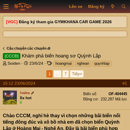
Lên xe
Đăng ký
[VGC]
Đăng ký tham gia GYMKHANA CAR GAME 2026
Câu chuyện các chuyến đi
Khám phá biển hoang sơ Quỳnh Lập
[CCCĐ]
T
N
T
Soiden
23/6/24
hoangmai
nghean
quynhlap
h
g
a
1
…
7
Tiếp
r
à
g
e
y
s
15:12 23/06/2024
#1
a
g
d
ử
Soiden
Biển số
OF-404445
s
i
Xe hơi
Động cơ
232,287 Mã lực
t
a
r
Chào CCCM, nghỉ hè thay vì chọn những bãi biển nổi
t
tiếng đông đúc và xô bồ nhà em đã chọn biển Quỳnh
e
Lập ở Hoàng Mai - Nghệ An. Đây là bãi biển phù hợp
r