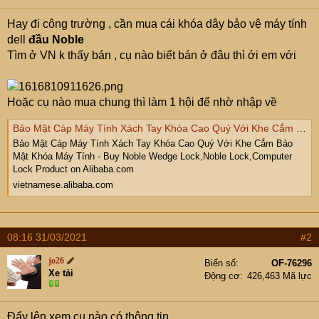
Hay đi công trường , cần mua cái khóa dây bảo vệ máy tính
dell
đầu Noble
Tìm ở VN k thấy bán , cụ nào biết bán ở đâu thì ới em với
Hoặc cụ nào mua chung thì làm 1 hội để nhờ nhập về
Bảo Mật Cáp Máy Tính Xách Tay Khóa Cao Quý Với Khe Cắm Bảo Mật Khóa Máy Tính - Buy Noble Wedge Lock,Noble Lock,Computer Lock Product on Alibaba.com
Bảo Mật Cáp Máy Tính Xách Tay Khóa Cao Quý Với Khe Cắm Bảo
Mật Khóa Máy Tính - Buy Noble Wedge Lock,Noble Lock,Computer
Lock Product on Alibaba.com
vietnamese.alibaba.com
08:16 31/03/2021
#2
jo26
Biển số
OF-76296
Xe tải
Động cơ
426,463 Mã lực
Đẩy lên xem cụ nào có thông tin