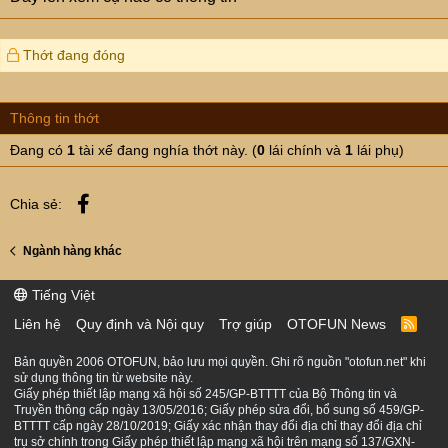
Thớt đang đóng
Thông tin thớt
Đang có
1
tài xế đang nghía thớt này. (
0
lái chính và
1
lái phụ)
Facebook
Chia sẻ:
Ngành hàng khác
Tiếng Việt
Liên hệ
Quy định và Nội quy
Trợ giúp
OTOFUN News
R
S
S
Bản quyền 2006 OTOFUN, bảo lưu mọi quyền. Ghi rõ nguồn "otofun.net" khi
sử dụng thông tin từ website này.
Giấy phép thiết lập mạng xã hội số 245/GP-BTTTT của Bộ Thông tin và
Truyền thông cấp ngày 13/05/2016; Giấy phép sửa đổi, bổ sung số 459/GP-
BTTTT cấp ngày 28/10/2019; Giấy xác nhận thay đổi địa chỉ thay đổi địa chỉ
trụ sở chính trong Giấy phép thiết lập mạng xã hội trên mạng số 137/GXN-