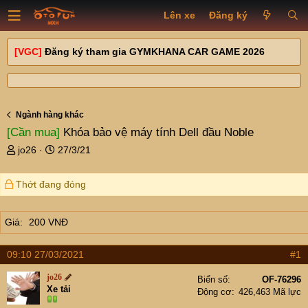
Lên xe
Đăng ký
[VGC]
Đăng ký tham gia GYMKHANA CAR GAME 2026
Ngành hàng khác
[Cần mua]
Khóa bảo vệ máy tính Dell đầu Noble
T
N
jo26
27/3/21
h
g
r
à
Thớt đang đóng
e
y
a
g
d
ử
Giá
200 VNĐ
s
i
t
a
09:10 27/03/2021
#1
r
jo26
t
Biển số
OF-76296
Xe tải
Động cơ
426,463 Mã lực
e
r