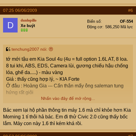
07:25 06/06/2009
#6
dunlopillo
Biển số
OF-554
D
Xe buýt
Động cơ
586,250 Mã lực
tenchung2007 nói:
tớ mới tậu em Kia Soul 4u (4u = full option 1.6L AT, 8 loa.
8 tui khi, ABS, EDS, Camera lùi, gương chiếu hậu chống
lóa, ghế da.....) - màu vàng
Giá : thấy cũng hợp lý, ~ KIA Forte
Ở đâu : Hoàng Gia --- Cẩn thận mấy ông saleman tung
hứng rất giỏi
Nhấn vào đây để mở rộng...
Cảm giác của tớ là thế này (tớ cũng đang đi con Civic 2.0
Bác xem lại hộ phần thông tin máy 1.6 mà chỉ khỏe hơn Kia
AT)
Morning 1 tí thôi hả bác. Em đi thử Civic 2.0 cũng thấy bốc
lắm. Máy con này 1.6 thì kém khá rồi.
- Tài xế : Chỗ ngồi thoải mái, góc nhìn cao, --- tay lái nhẹ,
Máy móc 1.6L thì nhanh hơn em KM 1 tí
, tất nhiên