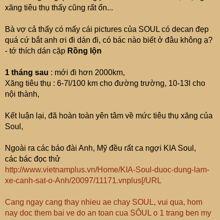
xăng tiêu thụ thấy cũng rất ổn...
Bà vợ cả thấy có mấy cái pictures của SOUL có decan đẹp
quá cứ bắt anh ơi đi dán đi, có bác nào biết ở đâu không ạ?
- tớ thích dán cặp
Rồng lộn
1 tháng sau
: mới đi hơn 2000km,
Xăng tiêu thụ : 6-7l/100 km cho đường trường, 10-13l cho
nội thành,
Kết luận lại, đã hoàn toàn yên tâm về mức tiêu thụ xăng của
Soul,
Ngoài ra các báo đài Anh, Mỹ đều rất ca ngợi KIA Soul,
các bác đọc thử
http://www.vietnamplus.vn/Home/KIA-Soul-duoc-dung-lam-
xe-canh-sat-o-Anh/20097/11171.vnplus[/URL
Cang ngay cang thay nhieu ae chay SOUL, vui qua, hom
nay doc them bai ve do an toan cua SÔUL o 1 trang ben my