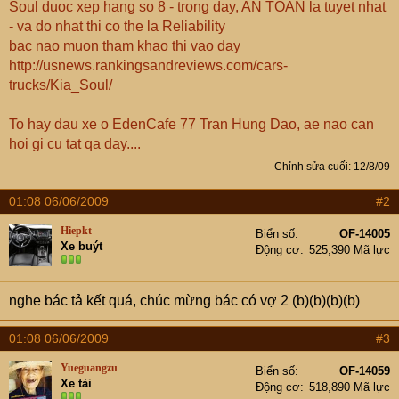
Soul duoc xep hang so 8 - trong day, AN TOAN la tuyet nhat
- va do nhat thi co the la Reliability
bac nao muon tham khao thi vao day
http://usnews.rankingsandreviews.com/cars-
trucks/Kia_Soul/
To hay dau xe o EdenCafe 77 Tran Hung Dao, ae nao can
hoi gi cu tat qa day....
Chỉnh sửa cuối:
12/8/09
01:08 06/06/2009
#2
Hiepkt
Biển số
OF-14005
Xe buýt
Động cơ
525,390 Mã lực
nghe bác tả kết quá, chúc mừng bác có vợ 2 (b)(b)(b)(b)
01:08 06/06/2009
#3
Yueguangzu
Biển số
OF-14059
Xe tải
Động cơ
518,890 Mã lực