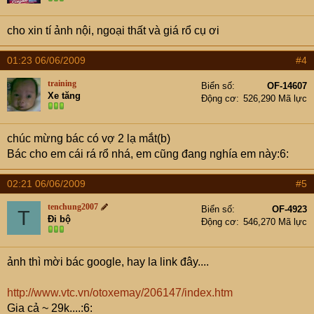
cho xin tí ảnh nội, ngoại thất và giá rổ cụ ơi
01:23 06/06/2009
#4
training
Biển số
OF-14607
Xe tăng
Động cơ
526,290 Mã lực
chúc mừng bác có vợ 2 lạ mắt(b)
Bác cho em cái rá rổ nhá, em cũng đang nghía em này:6:
02:21 06/06/2009
#5
tenchung2007
Biển số
OF-4923
T
Đi bộ
Động cơ
546,270 Mã lực
ảnh thì mời bác google, hay la link đây....
http://www.vtc.vn/otoxemay/206147/index.htm
Gia cả ~ 29k....:6: