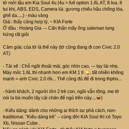
tớ mới tậu em Kia Soul 4u (4u = full option 1.6L AT, 8 loa. 8
tui khi, ABS, EDS, Camera lùi, gương chiếu hậu chống lóa,
ghế da.....) - màu vàng
Giá : thấy cũng hợp lý, ~ KIA Forte
Ở đâu : Hoàng Gia --- Cẩn thận mấy ông saleman tung
hứng rất giỏi
Cảm giác của tớ là thế này (tớ cũng đang đi con Civic 2.0
AT)
- Tài xế : Chỗ ngồi thoải mái, góc nhìn cao, --- tay lái nhẹ,
Máy móc 1.6L thì nhanh hơn em KM 1 tí
, tất nhiên không
mạnh = anh Civic 2.0 rồi... Thế cũng đủ để đi trong thpho...
- hành khách, 2 người lớn 2 trẻ con, ngồi vẫn rộng, mẹ tớ
nói la bà muốn lấy cái chăn để ngủ trên này....
)
- Kiểu dáng: dành cho những ai thích sự phá cách, non-
traditional. "Kiểu dáng trẻ" -- cùng đời KIA Soul thì có Toyo
Xb, Nissan Cube .