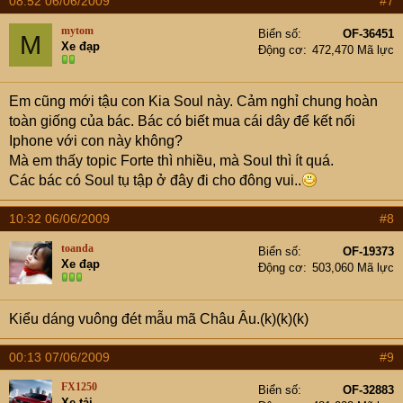
08:52 06/06/2009
#7
không mạnh = anh Civic 2.0 rồi... Thế cũng đủ để đi trong
thpho...
mytom
Biển số
OF-36451
M
Xe đạp
Động cơ
472,470 Mã lực
- hành khách, 2 người lớn 2 trẻ con, ngồi vẫn rộng, mẹ tớ
nói la bà muốn lấy cái chăn để ngủ trên này....
)
Em cũng mới tậu con Kia Soul này. Cảm nghỉ chung hoàn
toàn giống của bác. Bác có biết mua cái dây để kết nối
- Kiểu dáng: dành cho những ai thích sự phá cách, non-
Iphone với con này không?
traditional. "Kiểu dáng trẻ" -- cùng đời KIA Soul thì có
Mà em thấy topic Forte thì nhiều, mà Soul thì ít quá.
Toyo Xb, Nissan Cube .
Các bác có Soul tụ tập ở đây đi cho đông vui..
Nếu so sánh với KIA Forte - tớ thấy KIA forte = business
man.
10:32 06/06/2009
#8
KIA soul, dành cho gia đình trẻ..../ giới trẻ
toanda
Biển số
OF-19373
Xe đạp
- KêtLuaan : cả nhà ai cũng hài lòng với chiếc xe mới, vợ
Động cơ
503,060 Mã lực
thì có thể lái đi lòng vòng như KM ( Soul chỉ dài 4m05
hơn KM 60cm) , tớ thì có thể đi lội nươc nếu mưa.
Kiểu dáng vuông đét mẫu mã Châu Âu.(k)(k)(k)
Chưa thể Kết luân được :
00:13 07/06/2009
#9
Xăng - theo như giới thiệu là 15km/lít - hy vọng chạy
trong phố nó sẽ rơi vào
FX1250
Biển số
OF-32883
Xe tải