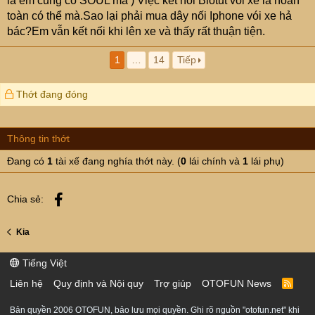
là em cung có SOUL mà ) Việc kết nối Blotut vói xe là hoàn
toàn có thể mà.Sao lại phải mua dây nối Iphone vói xe hả
bác?Em vẫn kết nối khi lên xe và thấy rất thuận tiện.
1
…
14
Tiếp
Thớt đang đóng
Thông tin thớt
Đang có
1
tài xế đang nghía thớt này. (
0
lái chính và
1
lái phụ)
Facebook
Chia sẻ:
Kia
Tiếng Việt
Liên hệ
Quy định và Nội quy
Trợ giúp
OTOFUN News
R
S
S
Bản quyền 2006 OTOFUN, bảo lưu mọi quyền. Ghi rõ nguồn "otofun.net" khi