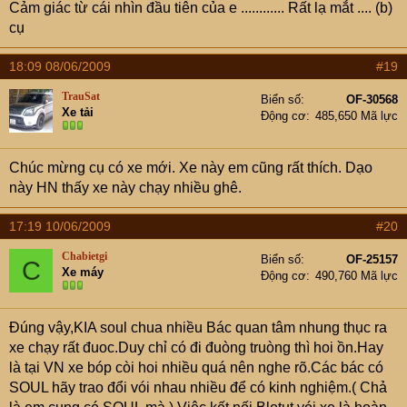
Cảm giác từ cái nhìn đầu tiên của e ............ Rất lạ mắt .... (b)
Trợ lực phanh khẩn cấp EBA
cụ
Tự động cân bằng điện tử ESP
hệ thống cảm biến lùi và camera lùi
18:09 08/06/2009
#19
Hệ thống kiểm soát trượt
Đèn cảnh báo thắt dây an toàn (NGƯỜI VN CHẮC CÁI
TrauSat
Biển số
OF-30568
Xe tải
NÀY VÔ NGHĨA
)
Động cơ
485,650 Mã lực
Đèn gầm sương mù
Mọi ng thắc mắc j thì liên hệ qua cty TNHH Phát triển
Chúc mừng cụ có xe mới. Xe này em cũng rất thích. Dạo
Hùng phát 043.6501.567.
này HN thấy xe này chạy nhiều ghê.
hoặc : 0919.241.888/091.3361.342
17:19 10/06/2009
#20
Chabietgi
Biển số
OF-25157
C
Xe máy
Động cơ
490,760 Mã lực
Đúng vậy,KIA soul chua nhiều Bác quan tâm nhung thục ra
xe chạy rất đuoc.Duy chỉ có đi đuòng truòng thì hoi ồn.Hay
là tại VN xe bóp còi hoi nhiều quá nên nghe rõ.Các bác có
SOUL hãy trao đổi vói nhau nhiều để có kinh nghiệm.( Chả