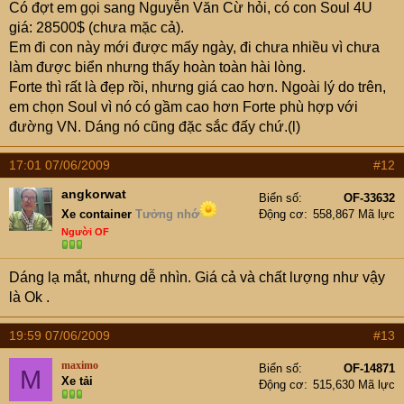
Có đợt em gọi sang Nguyễn Văn Cừ hỏi, có con Soul 4U
giá: 28500$ (chưa mặc cả).
Em đi con này mới được mấy ngày, đi chưa nhiều vì chưa
làm được biển nhưng thấy hoàn toàn hài lòng.
Forte thì rất là đẹp rồi, nhưng giá cao hơn. Ngoài lý do trên,
em chọn Soul vì nó có gầm cao hơn Forte phù hợp với
đường VN. Dáng nó cũng đặc sắc đấy chứ.(l)
17:01 07/06/2009
#12
angkorwat
Biển số
OF-33632
Xe container
Tưởng nhớ
Động cơ
558,867 Mã lực
Người OF
Dáng lạ mắt, nhưng dễ nhìn. Giá cả và chất lượng như vậy
là Ok .
19:59 07/06/2009
#13
maximo
Biển số
OF-14871
M
Xe tải
Động cơ
515,630 Mã lực