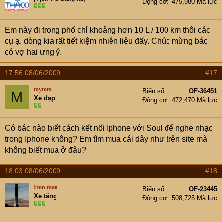
Kính chỉnh điện, gương điện
Động cơ
475,980 Mã lực
Đèn gương chiếu hậu xi nhan
Sấy kính, sấy ghế, quạt kính phía sau
Em này đi trong phố chỉ khoảng hơn 10 L / 100 km thôi các
Có cửa nóc
cụ ạ. dòng kia rất tiết kiệm nhiên liệu đấy. Chúc mừng bác
Tay lái trợ lực
có vợ hai ưng ý.
Điều hòa
Hệ thống âm thanh 8 loa
17:56 08/06/2009
#17
Thiết bị audio, video, CD, AM, PM
mytom
Biển số
OF-36451
M
Xe đạp
3, hệ thống an toàn
Động cơ
472,470 Mã lực
có 10túi khí ( muốn tui skhí bật ra khi có vấn đề j thì phải
thắt dây an toàn, cái này vô tác dụng nếu các pác đi xe
Có bác nào biết cách kết nối Iphone với Soul để nghe nhạc
mà ko thắt dây an toàn )
trong Iphone không? Em tìm mua cái dây như trên site mà
Chốt cửa an toàn
không biết mua ở đâu?
Khóa cửa tự động
Khóa cửa điện điều khiển từ xa
18:03 08/06/2009
#18
Khóa động cơ
Hệ thống treo trước: kiểu macpherson với thanh cân
Iron man
Biển số
OF-23445
Xe tăng
bằng
Động cơ
508,725 Mã lực
Hệ thống treo sau: Thanh xoắn ETA với thanh cân bằng
Chống bó phanh cứng ABS