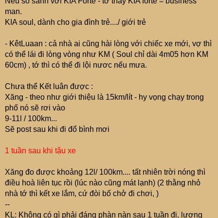
Nếu so sánh với KIA Forte - tớ thấy KIA forte = business
man.
KIA soul, dành cho gia đình trẻ..../ giới trẻ
- KêtLuaan : cả nhà ai cũng hài lòng với chiếc xe mới, vợ thì
có thể lái đi lòng vòng như KM ( Soul chỉ dài 4m05 hơn KM
60cm) , tớ thì có thể đi lội nươc nếu mưa.
Chưa thể Kết luân được :
Xăng - theo như giới thiệu là 15km/lít - hy vọng chạy trong
phố nó sẽ rơi vào
9-11l / 100km...
Sẽ post sau khi đi đổ bình mơi
1 tuần sau khi tậu xe
Xăng đo được khoảng 12l/ 100km.... tất nhiên trời nóng thì
điều hoà liên tục rồi (lúc nào cũng mát lạnh) (2 thằng nhỏ
nhà tớ thì kết xe lắm, cứ đòi bố chở đi chơi, )
--
KL: Không có gì phải đáng phàn nàn sau 1 tuần đi, lượng