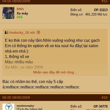
04:05 08/06/2009
#15
DMA
Biển số
OF-31113
Xe máy
Động cơ
481,220 Mã lực
hoalucky_16 nói:
E ko thik con này lắm.Nhìn vuông vuông như cục gạch
Em có thông tin option về xe kia soul 4u đây( tại salon
nhà em nhá ):
1, thông số xe
Màu: nhiều màu
Xe Mới , sx năm 2009
Nhấn vào đây để mở rộng...
xuất xứ : hàn wuôc'
hộp số tự động ( 5 AT)
Bác có nhầm ko thế, con này 5 cấp
Động cơ : 1.6vvt
á:redface::redface::redface::redface::redface:
Hệ thống nạp nhiên liêun, phun nhiên liệu điện tử
2, thiết bị tiện nghi
06:00 08/06/2009
#16
Điện thoại tick hợp vôlăng
Điện thoại blue tooth
manhtruonghai
Biển số
OF-34770
[Tịch thu bằng lái]