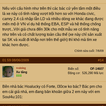
Nếu với cấu hình như trên thì các bác cứ yên tâm một điều
là xe này có tính năng vượt trội hơn so với Honda civic,
camry 2.4 cả nhập lẫn LD và nhiều dòng xe khác đang được
mến mộ ở VN ví dụ hệ thống EBA, ESP và hệ thống chống
trượt...Với giá chưa đến 30k cho một mẫu xe có tính năng
như trên và có chất lượng toàn cầu thế (xe này chỉ sản xuất
tại SK và xuất đi khắp nơi trên thế giới) thì khó mà tìm xe
khác hơn được.
Chỉnh sửa cuối:
7/6/09
01:59 08/06/2009
#14
training
Biển số
OF-14607
Xe tăng
Động cơ
526,290 Mã lực
Bên nhà bác Hoalucky có Forte, I30cw ko bác? Bác pm cho
em cái giá nhá, em đang băn khoăn giữa 2 em này với em
Soul4u:101: