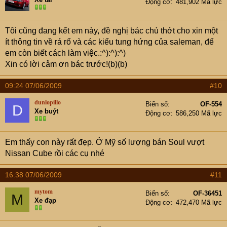
9-11l / 100km...
Động cơ
481,902 Mã lực
Sẽ post sau khi đi đổ bình mơi
Tôi cũng đang kết em này, đề nghị bác chủ thớt cho xin một
ít thông tin về rá rổ và các kiểu tung hứng của saleman, để
em còn biết cách làm việc.:^):^):^)
Xin có lời cảm ơn bác trước!(b)(b)
09:24 07/06/2009
#10
dunlopillo
Biển số
OF-554
D
Xe buýt
Động cơ
586,250 Mã lực
Em thấy con này rất đẹp. Ở Mỹ số lượng bán Soul vượt
Nissan Cube rồi các cụ nhé
16:38 07/06/2009
#11
mytom
Biển số
OF-36451
M
Xe đạp
Động cơ
472,470 Mã lực