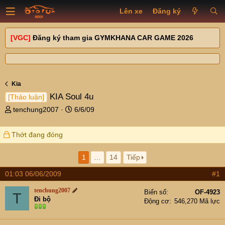
Lên xe
Đăng ký
[VGC]
Đăng ký tham gia GYMKHANA CAR GAME 2026
Kia
KIA Soul 4u
[Thảo luận]
T
N
tenchung2007
6/6/09
h
g
r
à
Thớt đang đóng
e
y
a
g
d
ử
1
…
14
Tiếp
s
i
01:03 06/06/2009
#1
t
a
tenchung2007
Biển số
OF-4923
T
r
Đi bộ
Động cơ
546,270 Mã lực
t
e
r