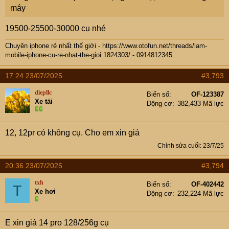
máy
19500-25500-30000 cụ nhé
Chuyên iphone rẻ nhất thế giới -
https://www.otofun.net/threads/lam-
mobile-iphone-cu-re-nhat-the-gioi.1824303/
- 0914812345
17:24 23/07/2025
#3,793
diepllc
Biển số
OF-123387
Xe tải
Động cơ
382,433 Mã lực
12, 12pr có không cụ. Cho em xin giá
Chỉnh sửa cuối:
23/7/25
20:36 23/07/2025
#3,794
txh
Biển số
OF-402442
T
Xe hơi
Động cơ
232,224 Mã lực
E xin giá 14 pro 128/256g cụ