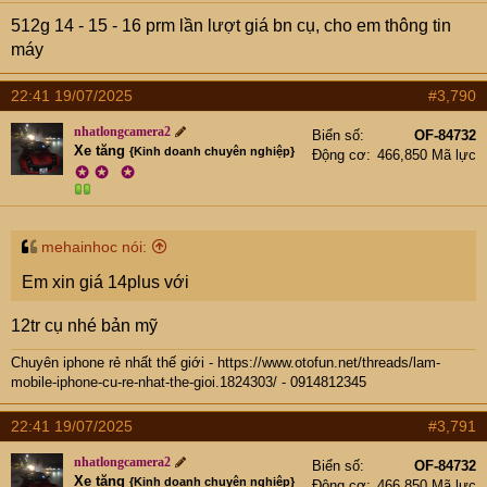
512g 14 - 15 - 16 prm lần lượt giá bn cụ, cho em thông tin
máy
22:41 19/07/2025
#3,790
nhatlongcamera2
Biển số
OF-84732
Xe tăng
{Kinh doanh chuyên nghiệp}
Động cơ
466,850 Mã lực
✪
✪
✪
mehainhoc nói:
Em xin giá 14plus với
12tr cụ nhé bản mỹ
Chuyên iphone rẻ nhất thế giới -
https://www.otofun.net/threads/lam-
mobile-iphone-cu-re-nhat-the-gioi.1824303/
- 0914812345
22:41 19/07/2025
#3,791
nhatlongcamera2
Biển số
OF-84732
Xe tăng
{Kinh doanh chuyên nghiệp}
Động cơ
466,850 Mã lực