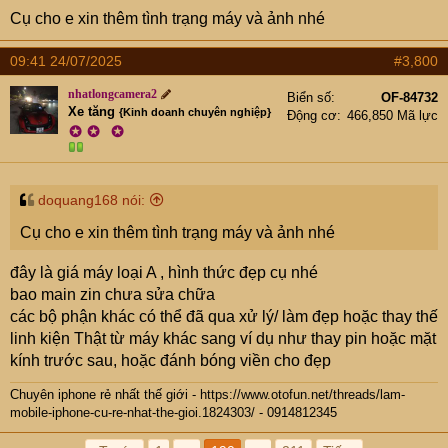
Cụ cho e xin thêm tình trạng máy và ảnh nhé
09:41 24/07/2025
#3,800
nhatlongcamera2
Biển số
OF-84732
Xe tăng
{Kinh doanh chuyên nghiệp}
Động cơ
466,850 Mã lực
✪
✪
✪
doquang168 nói:
Cụ cho e xin thêm tình trạng máy và ảnh nhé
đây là giá máy loại A , hình thức đẹp cụ nhé
bao main zin chưa sửa chữa
các bộ phận khác có thể đã qua xử lý/ làm đẹp hoặc thay thế
linh kiện Thật từ máy khác sang ví dụ như thay pin hoặc mặt
kính trước sau, hoặc đánh bóng viền cho đẹp
Chuyên iphone rẻ nhất thế giới -
https://www.otofun.net/threads/lam-
mobile-iphone-cu-re-nhat-the-gioi.1824303/
- 0914812345