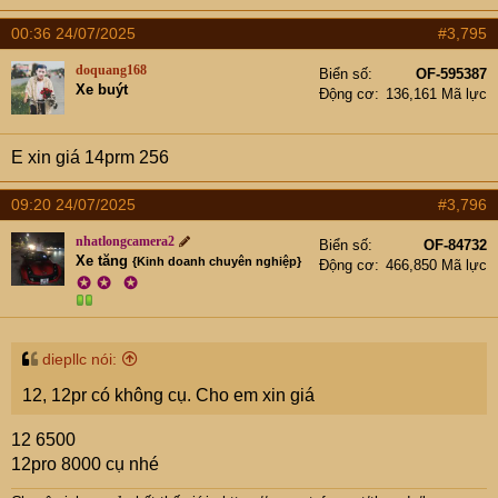
00:36 24/07/2025
#3,795
doquang168
Biển số
OF-595387
Xe buýt
Động cơ
136,161 Mã lực
E xin giá 14prm 256
09:20 24/07/2025
#3,796
nhatlongcamera2
Biển số
OF-84732
Xe tăng
{Kinh doanh chuyên nghiệp}
Động cơ
466,850 Mã lực
✪
✪
✪
diepllc nói:
12, 12pr có không cụ. Cho em xin giá
12 6500
12pro 8000 cụ nhé