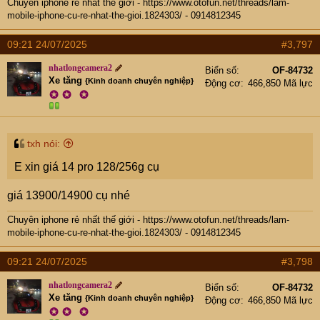
Chuyên iphone rẻ nhất thế giới -
https://www.otofun.net/threads/lam-
mobile-iphone-cu-re-nhat-the-gioi.1824303/
- 0914812345
09:21 24/07/2025
#3,797
nhatlongcamera2
Biển số
OF-84732
Xe tăng
{Kinh doanh chuyên nghiệp}
Động cơ
466,850 Mã lực
✪
✪
✪
txh nói:
E xin giá 14 pro 128/256g cụ
giá 13900/14900 cụ nhé
Chuyên iphone rẻ nhất thế giới -
https://www.otofun.net/threads/lam-
mobile-iphone-cu-re-nhat-the-gioi.1824303/
- 0914812345
09:21 24/07/2025
#3,798
nhatlongcamera2
Biển số
OF-84732
Xe tăng
{Kinh doanh chuyên nghiệp}
Động cơ
466,850 Mã lực
✪
✪
✪