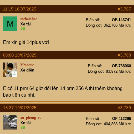
11:15 18/07/2025
#3,787
mehainhoc
Biển số
OF-146741
M
Xe tải
Động cơ
362,706 Mã lực
Em xin giá 14plus với
08:00 19/07/2025
#3,788
Mesocsic
Biển số
OF-738060
Xe điện
Động cơ
83,972 Mã lực
E có 11 prm 64 giờ đổi lên 14 prm 256 A thì thêm khoảng
bao tiền cụ nhỉ.
15:37 19/07/2025
#3,789
an_phong_vu
Biển số
OF-112296
Xe tải
Động cơ
404,868 Mã lực