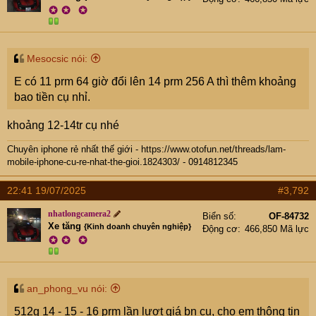
✪
✪
✪
Mesocsic nói:
E có 11 prm 64 giờ đổi lên 14 prm 256 A thì thêm khoảng
bao tiền cụ nhỉ.
khoảng 12-14tr cụ nhé
Chuyên iphone rẻ nhất thế giới -
https://www.otofun.net/threads/lam-
mobile-iphone-cu-re-nhat-the-gioi.1824303/
- 0914812345
22:41 19/07/2025
#3,792
nhatlongcamera2
Biển số
OF-84732
Xe tăng
{Kinh doanh chuyên nghiệp}
Động cơ
466,850 Mã lực
✪
✪
✪
an_phong_vu nói:
512g 14 - 15 - 16 prm lần lượt giá bn cụ, cho em thông tin