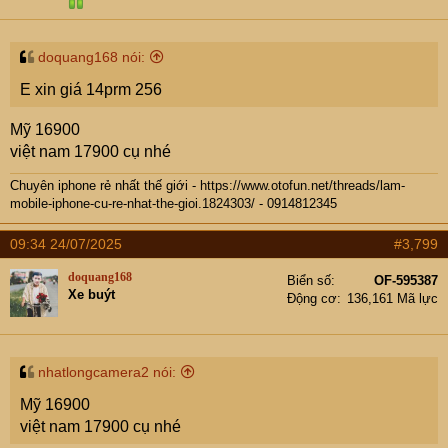
doquang168 nói:
E xin giá 14prm 256
Mỹ 16900
việt nam 17900 cụ nhé
Chuyên iphone rẻ nhất thế giới -
https://www.otofun.net/threads/lam-
mobile-iphone-cu-re-nhat-the-gioi.1824303/
- 0914812345
09:34 24/07/2025
#3,799
doquang168
Biển số
OF-595387
Xe buýt
Động cơ
136,161 Mã lực
nhatlongcamera2 nói:
Mỹ 16900
việt nam 17900 cụ nhé