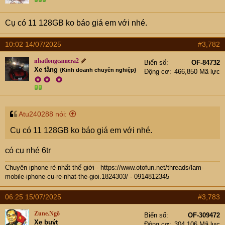
Cụ có 11 128GB ko báo giá em với nhé.
10:02 14/07/2025
#3,782
nhatlongcamera2
Biển số
OF-84732
Xe tăng
{Kinh doanh chuyên nghiệp}
Động cơ
466,850 Mã lực
✪
✪
✪
Atu240288 nói:
Cụ có 11 128GB ko báo giá em với nhé.
có cụ nhé 6tr
Chuyên iphone rẻ nhất thế giới -
https://www.otofun.net/threads/lam-
mobile-iphone-cu-re-nhat-the-gioi.1824303/
- 0914812345
06:25 15/07/2025
#3,783
Zune.Ngô
Biển số
OF-309472
Xe buýt
Động cơ
304,106 Mã lực