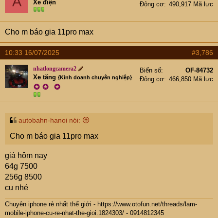
A
Xe điện
Động cơ
490,917 Mã lực
Cho m báo gia 11pro max
10:33 16/07/2025
#3,786
nhatlongcamera2
Biển số
OF-84732
Xe tăng
{Kinh doanh chuyên nghiệp}
Động cơ
466,850 Mã lực
✪
✪
✪
autobahn-hanoi nói:
Cho m báo gia 11pro max
giá hôm nay
64g 7500
256g 8500
cụ nhé
Chuyên iphone rẻ nhất thế giới -
https://www.otofun.net/threads/lam-
mobile-iphone-cu-re-nhat-the-gioi.1824303/
- 0914812345