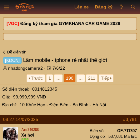
Lên xe
Đăng ký
[VGC]
Đăng ký tham gia GYMKHANA CAR GAME 2026
Đồ điện tử
Lâm mobile - iphone rẻ nhất thế giới
[KDCN]
T
N
nhatlongcamera2
7/6/22
h
g
Trước
1
…
190
…
211
Tiếp
r
à
e
y
Số điện thoại
0914812345
a
g
Giá
99,999,999 VNĐ
d
ử
s
i
Địa chỉ
10 Khúc Hạo - Điện Biên - Ba Đình - Hà Nội
t
a
08:27 14/07/2025
#3,781
r
t
Atu240288
Biển số
OF-711307
e
Xe hơi
Động cơ
587,031 Mã lực
r