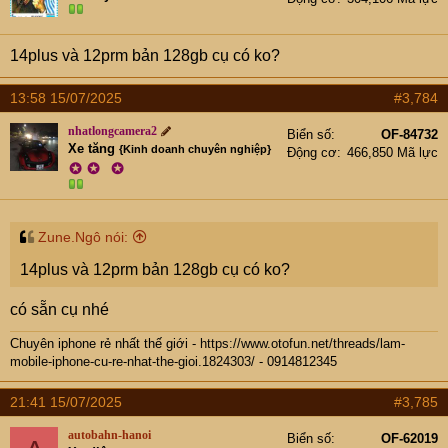
14plus và 12prm bản 128gb cụ có ko?
13:58 15/07/2025
#3,784
nhatlongcamera2
Biển số
OF-84732
Xe tăng
{Kinh doanh chuyên nghiệp}
Động cơ
466,850 Mã lực
✪
✪
✪
Zune.Ngô nói:
14plus và 12prm bản 128gb cụ có ko?
có sẵn cụ nhé
Chuyên iphone rẻ nhất thế giới -
https://www.otofun.net/threads/lam-
mobile-iphone-cu-re-nhat-the-gioi.1824303/
- 0914812345
21:41 15/07/2025
#3,785
autobahn-hanoi
Biển số
OF-62019