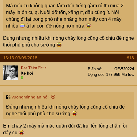
Mà nếu cụ không quan tâm đến tiếng gầm rú thì mua 2
máy là ổn cụ ạ. Nuôi đỡ tốn, xăng ít, dầu cũng ít. Nói
chúng đi lại trong phố nhẹ nhàng hơn mấy con 4 máy
nhiều
à lại còn đỡ nóng hơn nữa
Đúng nhưng nhiều khi nóng cháy lông cũng cố chịu để nghe
thổi phù phù cho sướng
16:13 03/09/2018
#18
Dao Thien Phuc
Biển số
OF-520224
Xe hơi
Động cơ
177,968 Mã lực
vuongminhgian nói:
Đúng nhưng nhiều khi nóng cháy lông cũng cố chịu để
nghe thổi phù phù cho sướng
Em chạy 2 máy mà mặc quần đùi đã trụi lên lông chân rồi
đây cụ