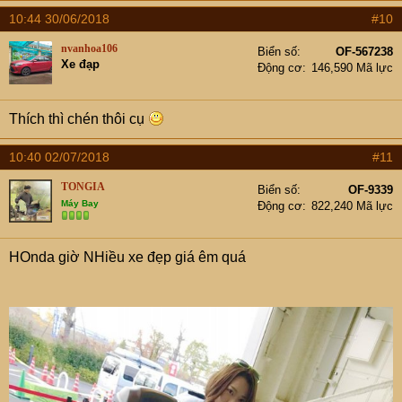
10:44 30/06/2018
#10
nvanhoa106
Biển số
OF-567238
Xe đạp
Động cơ
146,590 Mã lực
Thích thì chén thôi cụ
10:40 02/07/2018
#11
TONGIA
Biển số
OF-9339
Máy Bay
Động cơ
822,240 Mã lực
HOnda giờ NHiều xe đẹp giá êm quá