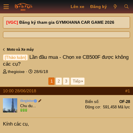
Lên xe
Đăng ký
[VGC]
Đăng ký tham gia GYMKHANA CAR GAME 2026
Moto và Xe máy
Lần đầu mua - Chọn xe CB500F được không
[Thảo luận]
các cụ?
T
N
thegioixe
28/6/18
h
g
1
2
3
Tiếp
r
à
e
y
10:00 28/06/2018
#1
a
g
d
ử
thegioixe
Biển số
OF-28
s
i
Chu du...
Động cơ
591,458 Mã lực
t
a
r
Kính các cụ,
t