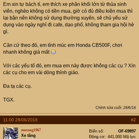
e
Em xin tự bách tí, em thích xe phân khối lớn từ thủa sinh
r
viên, nghèo không có tiền mua, giờ có đủ điều kiện mua thì
lại bận nên không sử dụng thường xuyên, sẽ chủ yếu sử
dụng vào ngày nghỉ đi cafe, dạo phố, không tham gia hội hè
gì.
Căn cứ theo đó, em tính múc em Honda CB500F, chơi
nhanh không già mất
Với các yếu tố đó, em mua em này được không các cụ ? Xin
các cụ cho em vài dòng thỉnh giáo.
Đa tạ các cụ.
TGX.
Chỉnh sửa cuối:
28/6/18
11:00 28/06/2018
#2
mutang1967
Biển số
OF-69897
Xe tăng
Động cơ
441,000 Mã lực