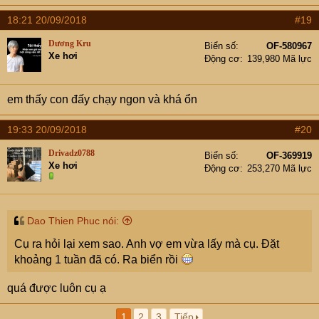
18:21 20/09/2018
#19
Dương Kru
Biển số
OF-580967
Xe hơi
Động cơ
139,980 Mã lực
em thấy con đấy chạy ngon và khá ổn
19:33 20/09/2018
#20
Drivadz0788
Biển số
OF-369919
Xe hơi
Động cơ
253,270 Mã lực
Dao Thien Phuc nói:
Cụ ra hỏi lại xem sao. Anh vợ em vừa lấy mà cụ. Đặt
khoảng 1 tuần đã có. Ra biển rồi
quá được luôn cụ ạ
1
2
3
Tiếp