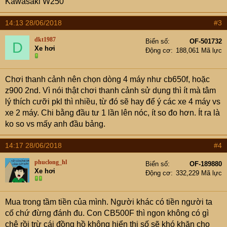
Kawasaki W250
14:13 28/06/2018
#3
dkt1987
Biển số
OF-501732
D
Xe hơi
Động cơ
188,061 Mã lực
Chơi thanh cảnh nên chọn dòng 4 máy như cb650f, hoặc
z900 2nd. Vì nói thật chơi thanh cảnh sử dụng thì ít mà tâm
lý thích cưỡi pkl thì nhiều, từ đó sẽ hay để ý các xe 4 máy vs
xe 2 máy. Chi bằng đầu tư 1 lần lên nóc, ít so đo hơn. Ít ra là
ko so vs mấy anh đầu bảng.
14:17 28/06/2018
#4
phuclong_hl
Biển số
OF-189880
Xe hơi
Động cơ
332,229 Mã lực
Mua trong tầm tiền của mình. Người khác có tiền người ta
cố chứ đừng đánh đu. Con CB500F thì ngon không có gì
chê rồi trừ cái đồng hồ không hiển thị số sẽ khó khăn cho