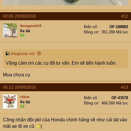
00:05 20/08/2018
#12
duongmark44
Biển số
OF-188882
Xe tải
Động cơ
351,289 Mã lực
thegioixe nói:
Vâng cảm ơn các cụ đã tư vấn. Em sẽ tiến hành luôn.
Mua chưa cụ
00:21 20/08/2018
#13
vitkon
Biển số
OF-43578
Xe tải
Động cơ
466,560 Mã lực
Công nhận đội pkl của Honda chính hãng về như cái tát vào
mặt ae đi xe cũ
(