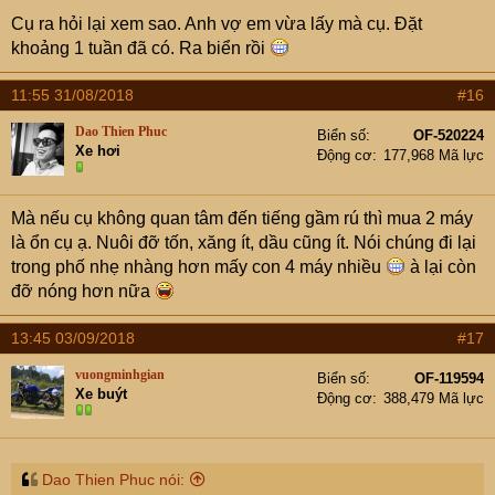
Cụ ra hỏi lại xem sao. Anh vợ em vừa lấy mà cụ. Đặt
khoảng 1 tuần đã có. Ra biển rồi
11:55 31/08/2018
#16
Dao Thien Phuc
Biển số
OF-520224
Xe hơi
Động cơ
177,968 Mã lực
Mà nếu cụ không quan tâm đến tiếng gầm rú thì mua 2 máy
là ổn cụ ạ. Nuôi đỡ tốn, xăng ít, dầu cũng ít. Nói chúng đi lại
trong phố nhẹ nhàng hơn mấy con 4 máy nhiều
à lại còn
đỡ nóng hơn nữa
13:45 03/09/2018
#17
vuongminhgian
Biển số
OF-119594
Xe buýt
Động cơ
388,479 Mã lực
Dao Thien Phuc nói: