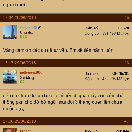
người mới.
17:34 28/06/2018
#5
thegioixe
Biển số
OF-28
Chu du...
Động cơ
591,458 Mã lực
Vâng cảm ơn các cụ đã tư vấn. Em sẽ tiến hành luôn.
17:17 29/06/2018
#6
nolforever2003
Biển số
OF-46791
Xe tăng
Động cơ
472,205 Mã lực
nếu cụ chưa đi côn bao jo thì nên đi qua mấy con côn phổ
thông pkn cho đỡ bỡ ngỡ, sau đôi 3 tháng quen lên chưa
muộn cụ ạ
17:36 29/06/2018
#7
tiendat
Biển số
OF-540