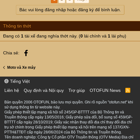
Bác vui lòng đăng nhập hoặc đăng ký để bình luận.
Thông tin thớt
Đang có
1
tài xế đang nghía thớt này. (
0
lái chính và
1
lái phụ)
Facebook
Chia sẻ:
Moto và Xe máy
Tiếng Việt
Liên hệ
Quy định và Nội quy
Trợ giúp
OTOFUN News
R
S
S
Bản quyền 2006 OTOFUN, bảo lưu mọi quyền. Ghi rõ nguồn "otofun.net" khi
sử dụng thông tin từ website này.
Giấy phép thiết lập mạng xã hội số 245/GP-BTTTT của Bộ Thông tin và
Truyền thông cấp ngày 13/05/2016; Giấy phép sửa đổi, bổ sung số 459/GP-
BTTTT cấp ngày 28/10/2019; Giấy xác nhận thay đổi địa chỉ thay đổi địa chỉ
trụ sở chính trong Giấy phép thiết lập mạng xã hội trên mạng số 137/GXN-
PTTH&TTĐT cấp ngày 28/06/2024 của Bộ Thông tin và Truyền thông.
Tên doanh nghiệp: Công ty Cổ phần OTV Truyền thông (OTV Media) Địa chỉ