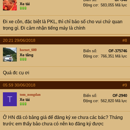
Xe tải
Động cơ
583,055 Mã lực
Đi xe côn, đặc biệt là PKL, thì chỉ báo số cho vui chứ quan
trọng gì. Đi cảm nhận tiếng máy là chính
20:21 29/06/2018
#8
hornet_600
Biển số
OF-375746
Xe tăng
Động cơ
766,351 Mã lực
Quá đc cụ ơi
05:59 30/06/2018
#9
tom_nongdan
Biển số
OF-2940
T
Xe tải
Động cơ
562,820 Mã lực
Ở HN đã có bảng giá để đăng ký xe chưa các bác? Tháng
trước em thấy bảo chưa có nên ko đăng ký được