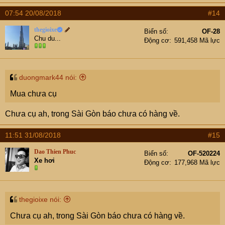
07:54 20/08/2018
#14
thegioixe
Biển số
OF-28
Chu du...
Động cơ
591,458 Mã lực
duongmark44 nói:
Mua chưa cụ
Chưa cụ ah, trong Sài Gòn báo chưa có hàng về.
11:51 31/08/2018
#15
Dao Thien Phuc
Biển số
OF-520224
Xe hơi
Động cơ
177,968 Mã lực
thegioixe nói:
Chưa cụ ah, trong Sài Gòn báo chưa có hàng về.