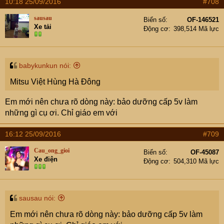
10:18 25/09/2016
#708
sausau
Biển số
OF-146521
Xe tải
Động cơ
398,514 Mã lực
babykunkun nói:
Mitsu Việt Hùng Hà Đông
Em mới nên chưa rõ dòng này: bảo dưỡng cấp 5v làm
những gì cụ ơi. Chỉ giáo em với
16:12 25/09/2016
#709
Cau_ong_gioi
Biển số
OF-45087
Xe điện
Động cơ
504,310 Mã lực
sausau nói:
Em mới nên chưa rõ dòng này: bảo dưỡng cấp 5v làm