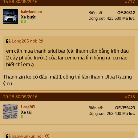
15:59 30/09/2016
#717
babykunkun
Biển số
OF-80812
Xe buýt
Động cơ
423,680 Mã lực
Long265 nói:
em cần mua thanh srtut bar (cái thanh cân bằng trên đầu
2 cây phuộc trước) của lancer io mà tìm hỏng ra, cụ nào
biết chỉ em ạ
Thanh zin ko có đâu, mất 1 công thì làm thanh Ultra Racing
ý cụ
20:28 30/09/2016
#718
Long265
Biển số
OF-359423
Xe tải
Động cơ
262,430 Mã lực
babykunkun nói: