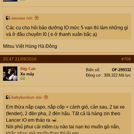
sausau nói:
Các cụ cho hỏi bảo dưỡng IO mức 5 vạn thì làm những gì
và ở đâu chuyên I0 ( e ở thanh xuân bắc ạ)
Mitsu Việt Hùng Hà Đông
20:47 21/09/2016
#706
Điệp Cafe
Biển số
OF-299332
Xe máy
Động cơ
309,322 Mã lực
babykunkun nói:
Em thừa nắp capo, nắp cốp + cánh gió, cản sau, 2 tai xe
(fender), 2 đèn pha, 2 đèn hậu. Tất cả là hàng zin theo
Lancer iO em tháo ra
.
Nói phủ phui cái mồm cụ nào tai nạn ko muốn gò nắn,
khắc phục mà muốn thay thì ới em