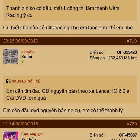
Thanh zin ko có đâu, mất 1 công thì làm thanh Ultra
Racing ý cụ
Cụ biết chỗ nào có ultraracing cho em lancer io chỉ em nhé
20:29 30/09/2016
#719
Long265
Biển số
OF-359423
Xe tải
Động cơ
262,430 Mã lực
sausau nói:
Em cần tìm đầu CD nguyên bản theo xe Lancer IO 2.0 ạ.
Cái DVD lởm quá
Em còn đầu dvd nguyên bản nè cụ, em có thể thanh lý
21:14 30/09/2016
#720
Cau_ong_gioi
Biển số
OF-45087
Xe điện