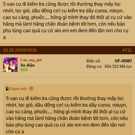
5 vạn cụ đi kiểm tra cũng được rồi thường thay mấy lọc
nhớt, lọc gió, dầu động cơ! cụ kiểm tra dây curoa, rotuyn,
cao su càng, phuộc,... hỏng gì mình thay đó thôi ạ! cụ cứ vào
hãng mà làm! hãng chẩn đoán bệnh tốt hơn, còn nếu báo
phụ tùng cao quá cụ cứ alo em em đem đến tận nơi cho cụ
ạ
10:28 26/09/2016
#711
Cau_ong_gioi
Biển số
OF-45087
Xe điện
Động cơ
504,310 Mã lực
kars nói:
5 vạn cụ đi kiểm tra cũng được rồi thường thay mấy lọc
nhớt, lọc gió, dầu động cơ! cụ kiểm tra dây curoa, rotuyn,
cao su càng, phuộc,... hỏng gì mình thay đó thôi ạ! cụ cứ
vào hãng mà làm! hãng chẩn đoán bệnh tốt hơn, còn nếu
báo phụ tùng cao quá cụ cứ alo em em đem đến tận nơi
cho cụ ạ