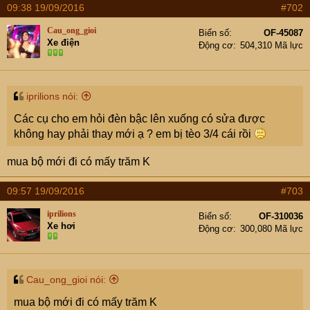
09:38 19/09/2016
#702
Cau_ong_gioi
Biển số
OF-45087
Xe điện
Động cơ
504,310 Mã lực
iprilions nói:
Các cụ cho em hỏi đèn bậc lên xuống có sửa được
không hay phải thay mới ạ ? em bị tèo 3/4 cái rồi
mua bộ mới đi có mấy trăm K
09:57 19/09/2016
#703
iprilions
Biển số
OF-310036
Xe hơi
Động cơ
300,080 Mã lực
Cau_ong_gioi nói:
mua bộ mới đi có mấy trăm K