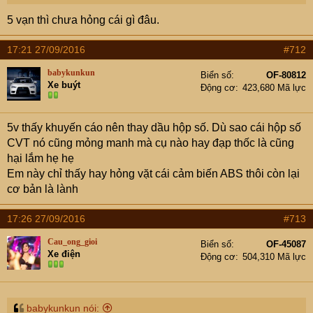
5 vạn thì chưa hỏng cái gì đâu.
17:21 27/09/2016
#712
babykunkun
Biển số
OF-80812
Xe buýt
Động cơ
423,680 Mã lực
5v thấy khuyến cáo nên thay dầu hộp số. Dù sao cái hộp số
CVT nó cũng mỏng manh mà cụ nào hay đạp thốc là cũng
hại lắm hẹ hẹ
Em này chỉ thấy hay hỏng vặt cái cảm biến ABS thôi còn lại
cơ bản là lành
17:26 27/09/2016
#713
Cau_ong_gioi
Biển số
OF-45087
Xe điện
Động cơ
504,310 Mã lực
babykunkun nói: