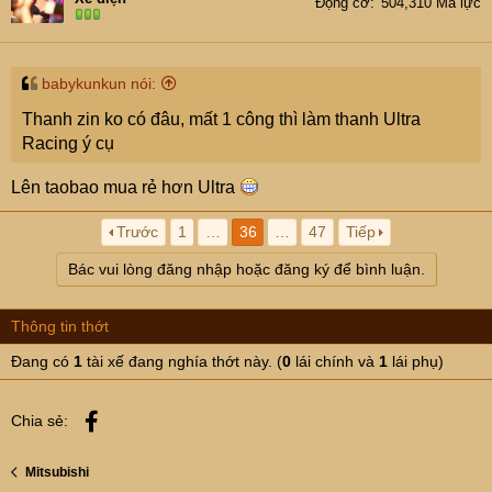
Động cơ
504,310 Mã lực
babykunkun nói:
Thanh zin ko có đâu, mất 1 công thì làm thanh Ultra
Racing ý cụ
Lên taobao mua rẻ hơn Ultra
Trước
1
…
36
…
47
Tiếp
Bác vui lòng đăng nhập hoặc đăng ký để bình luận.
Thông tin thớt
Đang có
1
tài xế đang nghía thớt này. (
0
lái chính và
1
lái phụ)
Facebook
Chia sẻ:
Mitsubishi