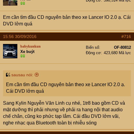
Động cơ
398,514 Mã lực
Em cần tìm đầu CD nguyên bản theo xe Lancer IO 2.0 ạ. Cái
DVD lởm quá
15:56 30/09/2016
#716
babykunkun
Biển số
OF-80812
Xe buýt
Động cơ
423,680 Mã lực
sausau nói:
Em cần tìm đầu CD nguyên bản theo xe Lancer IO 2.0 ạ.
Cái DVD lởm quá
Sang Kylin Nguyễn Văn Linh cụ nhé, 1tr8 bao gồm CD và
mặt dưỡng thì phải nhưng về phải ra hang nội that audio
chế chân, cũng ko phức tạp lắm. Cái đầu DVD lởm vãi,
nghe nhạc qua Bluetooth toàn bị nhiễu sóng