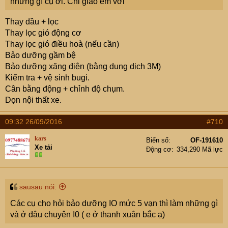
những gì cụ ơi. Chỉ giáo em với
Thay dầu + lọc
Thay lọc gió động cơ
Thay lọc gió điều hoà (nếu cần)
Bảo dưỡng gầm bệ
Bảo dưỡng xăng điện (bằng dung dịch 3M)
Kiểm tra + vệ sinh bugi.
Cân bằng động + chỉnh độ chụm.
Dọn nội thất xe.
09:32 26/09/2016
#710
kars
Biển số
OF-191610
Xe tải
Động cơ
334,290 Mã lực
sausau nói:
Các cụ cho hỏi bảo dưỡng IO mức 5 vạn thì làm những gì
và ở đâu chuyên I0 ( e ở thanh xuân bắc ạ)