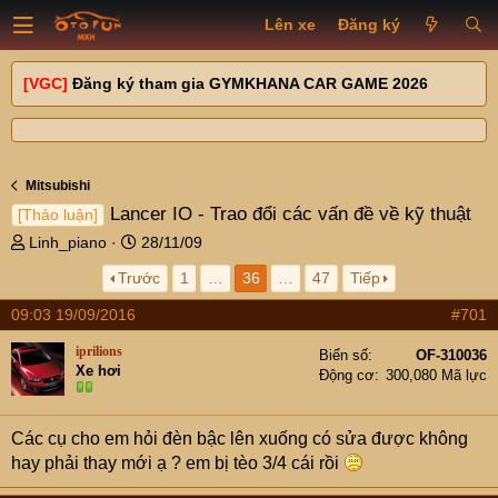
Lên xe
Đăng ký
[VGC]
Đăng ký tham gia GYMKHANA CAR GAME 2026
Mitsubishi
Lancer IO - Trao đổi các vấn đề về kỹ thuật
[Thảo luận]
T
N
Linh_piano
28/11/09
h
g
Trước
1
…
36
…
47
Tiếp
r
à
e
y
09:03 19/09/2016
#701
a
g
d
ử
iprilions
Biển số
OF-310036
s
i
Xe hơi
Động cơ
300,080 Mã lực
t
a
r
Các cụ cho em hỏi đèn bậc lên xuống có sửa được không
t
hay phải thay mới ạ ? em bị tèo 3/4 cái rồi
e
r