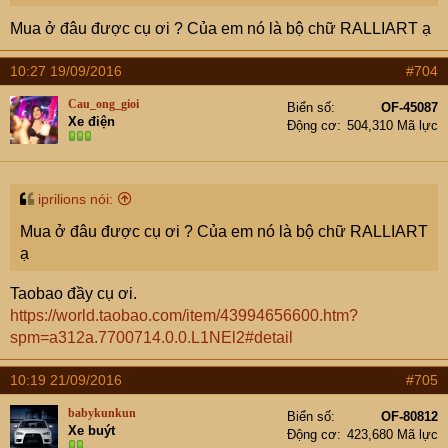
Mua ở đâu được cụ ơi ? Của em nó là bộ chữ RALLIART ạ
10:27 19/09/2016
#704
Cau_ong_gioi
Biển số
OF-45087
Xe điện
Động cơ
504,310 Mã lực
iprilions nói:
Mua ở đâu được cụ ơi ? Của em nó là bộ chữ RALLIART
ạ
Taobao đầy cụ ơi.
https://world.taobao.com/item/43994656600.htm?
spm=a312a.7700714.0.0.L1NEl2#detail
10:19 21/09/2016
#705
babykunkun
Biển số
OF-80812
Xe buýt
Động cơ
423,680 Mã lực