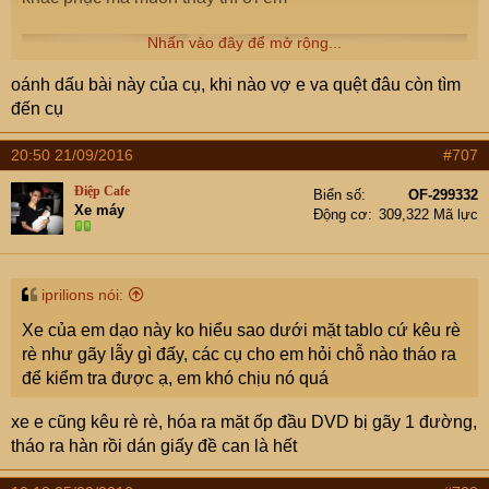
Nhấn vào đây để mở rộng...
oánh dấu bài này của cụ, khi nào vợ e va quệt đâu còn tìm
đến cụ
20:50 21/09/2016
#707
Điệp Cafe
Biển số
OF-299332
Xe máy
Động cơ
309,322 Mã lực
iprilions nói:
Xe của em dạo này ko hiểu sao dưới mặt tablo cứ kêu rè
rè như gãy lẫy gì đấy, các cụ cho em hỏi chỗ nào tháo ra
để kiểm tra được ạ, em khó chịu nó quá
xe e cũng kêu rè rè, hóa ra mặt ốp đầu DVD bị gãy 1 đường,
tháo ra hàn rồi dán giấy đề can là hết