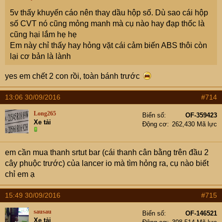
5v thấy khuyến cáo nên thay dầu hộp số. Dù sao cái hộp
số CVT nó cũng mỏng manh mà cụ nào hay đạp thốc là
cũng hại lắm hẹ hẹ
Em này chỉ thấy hay hỏng vặt cái cảm biến ABS thôi còn
lại cơ bản là lành
yes em chết 2 con rồi, toàn bánh trước
13:06 30/09/2016
#714
Long265
Biển số
OF-359423
Xe tải
Động cơ
262,430 Mã lực
em cần mua thanh srtut bar (cái thanh cân bằng trên đầu 2
cây phuộc trước) của lancer io mà tìm hỏng ra, cụ nào biết
chỉ em ạ
15:49 30/09/2016
#715
sausau
Biển số
OF-146521
Xe tải