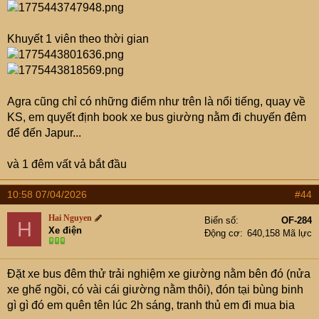
Khuyết 1 viên theo thời gian
Agra cũng chỉ có những điểm như trên là nổi tiếng, quay về
KS, em quyết định book xe bus giường nằm đi chuyến đêm
để đến Japur...
và 1 đêm vất vả bắt đầu
10:58 07/04/2026
#44
Hai Nguyen
Biển số
OF-284
H
Xe điện
Động cơ
640,158 Mã lực
Đặt xe bus đêm thử trải nghiệm xe giường nằm bên đó (nửa
xe ghế ngồi, có vài cái giường nằm thôi), đón tại bùng binh
gì gì đó em quên tên lúc 2h sáng, tranh thủ em đi mua bia