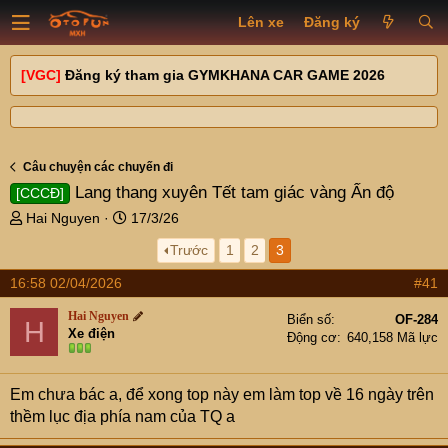
Lên xe
Đăng ký
[VGC]
Đăng ký tham gia GYMKHANA CAR GAME 2026
Câu chuyện các chuyến đi
Lang thang xuyên Tết tam giác vàng Ấn độ
[CCCĐ]
T
N
Hai Nguyen
17/3/26
h
g
Trước
1
2
3
r
à
e
y
16:58 02/04/2026
#41
a
g
d
ử
Hai Nguyen
Biển số
OF-284
H
s
i
Xe điện
Động cơ
640,158 Mã lực
t
a
r
Em chưa bác a, để xong top này em làm top về 16 ngày trên
t
thềm lục địa phía nam của TQ a
e
r