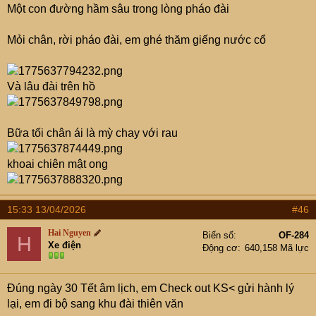
Một con đường hầm sâu trong lòng pháo đài
Mỏi chân, rời pháo đài, em ghé thăm giếng nước cổ
Và lâu đài trên hồ
Bữa tối chân ái là mỳ chay với rau
khoai chiên mật ong
15:33 13/04/2026
#46
Hai Nguyen
Biển số
OF-284
H
Xe điện
Động cơ
640,158 Mã lực
Đúng ngày 30 Tết âm lịch, em Check out KS< gửi hành lý
lại, em đi bộ sang khu đài thiên văn