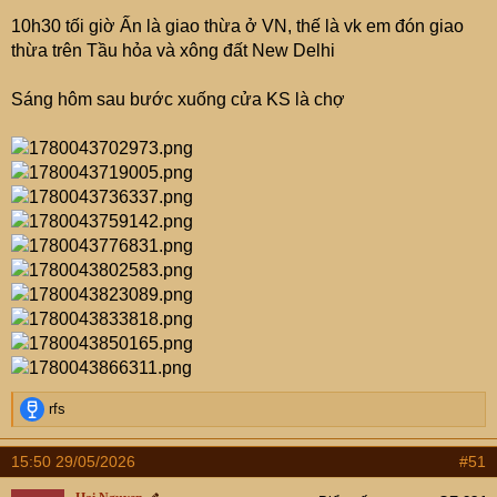
10h30 tối giờ Ấn là giao thừa ở VN, thế là vk em đón giao
thừa trên Tầu hỏa và xông đất New Delhi
Sáng hôm sau bước xuống cửa KS là chợ
R
rfs
e
a
15:50 29/05/2026
#51
c
t