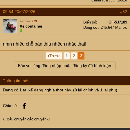
Chỉnh sửa cuối:
1/6/26
09:54 20/07/2026
#52
namson229
Biển số
OF-537189
Xe container
Động cơ
246,647 Mã lực
nhìn nhiều chỗ bẩn thỉu nhếch nhác thật!
Trước
1
2
3
Bác vui lòng đăng nhập hoặc đăng ký để bình luận.
Thông tin thớt
Đang có
1
tài xế đang nghía thớt này. (
0
lái chính và
1
lái phụ)
Facebook
Chia sẻ:
Câu chuyện các chuyến đi