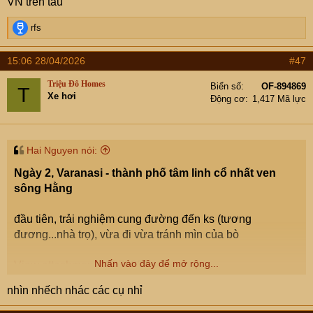
VN trên tầu
R
rfs
e
a
15:06 28/04/2026
#47
c
t
Triệu Đô Homes
Biển số
OF-894869
T
i
Xe hơi
Động cơ
1,417 Mã lực
o
n
s
:
Hai Nguyen nói:
Ngày 2, Varanasi - thành phố tâm linh cổ nhất ven
sông Hằng
đầu tiên, trải nghiệm cung đường đến ks (tương
đương...nhà trọ), vừa đi vừa tránh mìn của bò
Nhấn vào đây để mở rộng...
View attachment 9527535
View attachment 9527536
nhìn nhếch nhác các cụ nhỉ
View attachment 9527537
View attachment 9527538