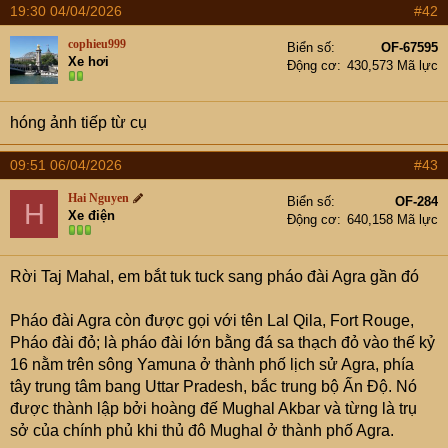
19:30 04/04/2026
#42
cophieu999
Biển số
OF-67595
Xe hơi
Động cơ
430,573 Mã lực
hóng ảnh tiếp từ cụ
09:51 06/04/2026
#43
Hai Nguyen
Biển số
OF-284
H
Xe điện
Động cơ
640,158 Mã lực
Rời Taj Mahal, em bắt tuk tuck sang pháo đài Agra gần đó
Pháo đài Agra còn được gọi với tên Lal Qila, Fort Rouge,
Pháo đài đỏ; là pháo đài lớn bằng đá sa thạch đỏ vào thế kỷ
16 nằm trên sông Yamuna ở thành phố lịch sử Agra, phía
tây trung tâm bang Uttar Pradesh, bắc trung bộ Ấn Độ. Nó
được thành lập bởi hoàng đế Mughal Akbar và từng là trụ
sở của chính phủ khi thủ đô Mughal ở thành phố Agra.