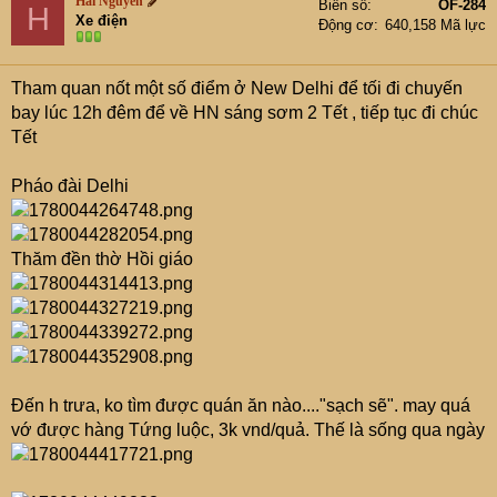
Hai Nguyen
Biển số
OF-284
H
i
Xe điện
Động cơ
640,158 Mã lực
o
n
s
Tham quan nốt một số điểm ở New Delhi để tối đi chuyến
:
bay lúc 12h đêm để về HN sáng sơm 2 Tết , tiếp tục đi chúc
Tết
Pháo đài Delhi
Thăm đền thờ Hồi giáo
Đến h trưa, ko tìm được quán ăn nào...."sạch sẽ". may quá
vớ được hàng Tứng luộc, 3k vnd/quả. Thế là sống qua ngày