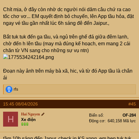
Chít mịa, ở đây còn nhờ dc người nói dăm câu chứ ra cao
tốc chơ vơ... EM quyết định bỏ chuyến, lên App tầu hỏa, đặt
ngay vé tầu gần nhất lúc 6h sáng đê đển Jaipur.,
Bắt tuk tuk đến ga tầu, và ngủ trên ghế đá giữa đêm lạnh,
chờ đến h lên tầu (may mà đúng kế hoạch, em mang 2 cái
chăn từ VN sang cho những sự vụ ntn)
Đoạn này ảnh trên máy bà xã, hic, và từ đó App tầu là chân
ái
R
rfs
e
a
15:45 08/04/2026
#45
c
t
Hai Nguyen
Biển số
OF-284
H
i
Xe điện
Động cơ
640,158 Mã lực
o
n
s
tầm 10h sáng đến Japur. check in KS xong, em hẹn tuk tuk