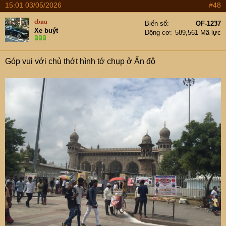
15:01 03/05/2026
#48
View attachment 9527539
cbnu
Biển số
OF-1237
Xe buýt
View attachment 9527542
Động cơ
589,561 Mã lực
View attachment 9527543
Góp vui với chủ thớt hình tớ chụp ở Ấn độ
và KS truowssc mặt, Marrigold Guess house
và view trên mái tum tầng thượng ks
View attachment 9527544
đây là view sông Hằng
View attachment 9527545
Khỉ. sóc,. nhiều vô kể, họ phải làm khung sắt chống...khỉ
View attachment 9527546
View attachment 9527547
Check in KS,. chuẩn bị lang thang ven sông Hằng