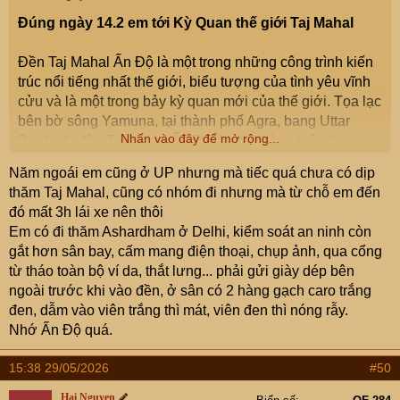
Đúng ngày 14.2 em tới Kỳ Quan thế giới Taj Mahal
Đền Taj Mahal Ấn Độ là một trong những công trình kiến
trúc nổi tiếng nhất thế giới, biểu tượng của tình yêu vĩnh
cửu và là một trong bảy kỳ quan mới của thế giới. Tọa lạc
bên bờ sông Yamuna, tại thành phố Agra, bang Uttar
Nhấn vào đây để mở rộng...
Pradesh, đền Taj Mahal Ấn Độ thu hút hàng triệu du
khách mỗi năm nhờ vẻ đẹp tráng lệ và câu chuyện tình
Năm ngoái em cũng ở UP nhưng mà tiếc quá chưa có dịp
yêu đầy xúc động của Hoàng đế Shah Jahan dành cho
thăm Taj Mahal, cũng có nhóm đi nhưng mà từ chỗ em đến
Hoàng hậu Mumtaz Mahal.
đó mất 3h lái xe nên thôi
Em có đi thăm Ashardham ở Delhi, kiểm soát an ninh còn
Sáng sớm đón bình mình nên em dậy từ 4h30 sáng, tuy
gắt hơn sân bay, cấm mang điện thoại, chụp ảnh, qua cổng
nhiên bên này 6h mặt trời mới mọc, 5h30 mới mở cổng
từ tháo toàn bộ ví da, thắt lưng... phải gửi giày dép bên
mua vé và xếp hàng kiểm tra an ninh
ngoài trước khi vào đền, ở sân có 2 hàng gạch caro trắng
View attachment 9546384
đen, dẫm vào viên trắng thì mát, viên đen thì nóng rẫy.
Nhớ Ấn Độ quá.
Cổng phia tây
15:38 29/05/2026
#50
View attachment 9546390
Hai Nguyen