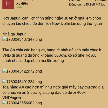
Biển số
OF-284
H
Xe điện
Và đây, Kỳ quan thế giới., đáng để đi a
Động cơ
640,158 Mã lực
View attachment 9546401
Rời Japur., căn lịch trình đúng ngày 30 tết ở nhà, em chọn
Đón bình minh
chuyến tầu chiều để đêm tới New Delhi tận dụng thời gian
View attachment 9546398
View attachment 9546396
View attachment 9546397
Nhà ga Japur
View attachment 9546392
View attachment 9546393
Và là ngày Va Lung Tung nên cũng có kiểu ảnh va linh
Tầu Ấn chia các hạng vé, hạng rẻ nhất đâu có mấy chục k
tinh
VND đi quãng đường khoảng 300km, ko số ghế, ko AC....
View attachment 9546400
tranh nhau , đạp nhau mà lên xuống
View attachment 9546405
View attachment 9546406
View attachment 9546408
View attachment 9546409
Toa hàng AA cao hơn thì như ngồi ghế máy bay thương gia,
có phục vụ ăn 2 bữa, giá cũng đâu đó dưới 400k
VND/người