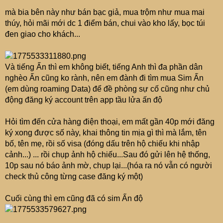
mà bia bên này như bán bạc giả, mua trộm như mua mai
thúy, hỏi mãi mới dc 1 điểm bán, chui vào kho lấy, bọc túi
đen giao cho khách...
Và tiếng Ấn thì em không biết, tiếng Anh thì đa phần dân
nghèo Ấn cũng ko rành, nên em đành đi tìm mua Sim Ấn
(em dùng roaming Data) để đề phòng sự cố cũng như chủ
động đăng ký account trên app tầu lửa ấn độ
Hỏi tìm đến cửa hàng điện thoại, em mất gần 40p mới đăng
ký xong được số này, khai thông tin mịa gì thì mà lắm, tên
bố, tên mẹ, rồi số visa (đóng dấu trên hộ chiếu khi nhập
cảnh...) ... rồi chụp ảnh hộ chiếu...Sau đó gửi lên hệ thống,
10p sau nó báo ảnh mờ, chụp lại...(hóa ra nó vẫn có người
check thủ công từng case đăng ký một)
Cuối cùng thì em cũng đã có sim Ấn độ